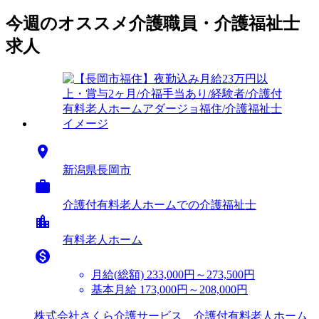
今週のオススメ介護職員・介護福祉士
求人

新潟県長岡市

介護付有料老人ホームでの介護福祉士
location_city
有料老人ホーム

月給(総額)
233,000円～273,500円
基本月給 173,000円～208,000円
株式会社さくら介護サービス 介護付有料老人ホーム