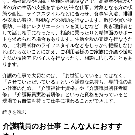
す。福祉施設や病院・各種医療施設などで、高齢者や障がい
者の方の生活の支援をするのが主な仕事。対象となる方の状
態や個性、ライフスタイルなどに合わせ、食事や入浴、排泄
や衣服の着脱、移動などの援助を行ないます。散歩や買い物
援助、一緒にレクリエーションを楽しむなど、良き理解者と
して話し相手になったり、相談に乗ったりと精神面のサポー
トを求められる場合もあります。生活全般の支援を行なうた
め、ご利用者様のライフスタイルなどをしっかり把握しなけ
ればならないことに加え、ご利用者様のご家族に介護や援助
方法の技術アドバイスを行なったり、相談に応じることもあ
ります。
介護の仕事で大切なのは、「お世話している」ではなく、
「させていただいている」という謙虚な気持ち。専門性の高
い仕事のため、『介護福祉士資格』や『介護職員初任者研
修』『介護職員実務者研修』といった資格を持っていると、
現場でも自信を持って仕事に携わることができます。
続きを読む
介護職員のお仕事
こんな人におすす