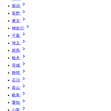

新潟

長野

東京

神奈川

千葉

埼玉

群馬

栃木

茨城

静岡

石川

富山

岐阜

愛知

山梨