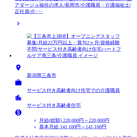
アダージョ福住の求人/長岡市/介護職員・介護福祉士/
正社員/介･･･


新潟県三条市

サービス付き高齢者向け住宅での介護職員
location_city
サービス付き高齢者住宅

月給(総額)
220,000円～220,000円
基本月給 141,100円～141,100円