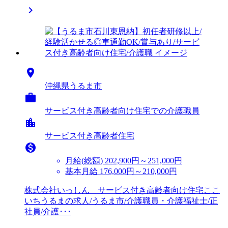


沖縄県うるま市

サービス付き高齢者向け住宅での介護職員
location_city
サービス付き高齢者住宅

月給(総額)
202,900円～251,000円
基本月給 176,000円～210,000円
株式会社いっしん サービス付き高齢者向け住宅ここ
いちうるまの求人/うるま市/介護職員・介護福祉士/正
社員/介護･･･