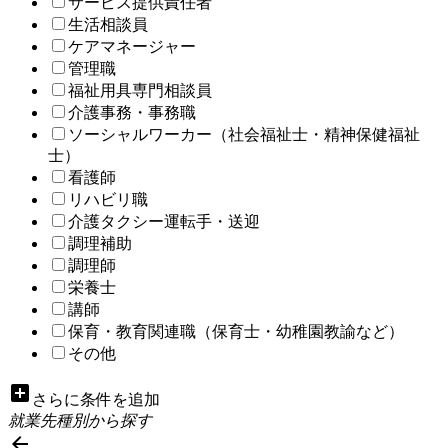
サービス提供責任者
生活相談員
ケアマネージャー
管理職
福祉用具専門相談員
介護事務・事務職
ソーシャルワーカー（社会福祉士・精神保健福祉
士）
看護師
リハビリ職
介護タクシー運転手・送迎
調理補助
調理師
栄養士
講師
保育・教育関連職（保育士・幼稚園教諭など）
その他
add_box
さらに条件を追加
就業先種別から探す
