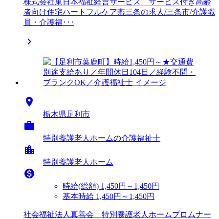
株式会社東日本福祉経営サービス サービス付き高齢
者向け住宅ハートフルケア燕三条の求人/三条市/介護職
員・介護福･･･


栃木県足利市

特別養護老人ホームの介護福祉士
location_city
特別養護老人ホーム

時給(総額)
1,450円～1,450円
基本時給 1,450円～1,450円
社会福祉法人真善会 特別養護老人ホームプロムナー