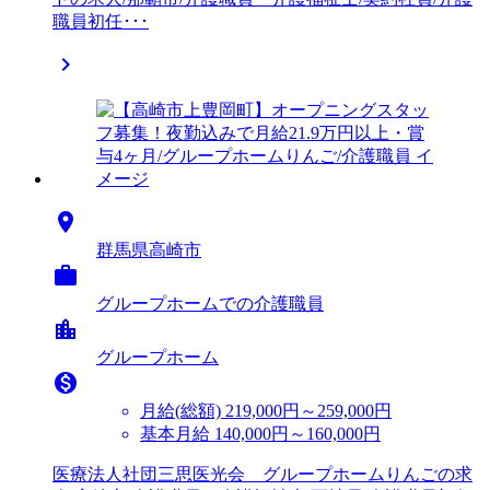
職員初任･･･


群馬県高崎市

グループホームでの介護職員
location_city
グループホーム

月給(総額)
219,000円～259,000円
基本月給 140,000円～160,000円
医療法人社団三思医光会 グループホームりんごの求