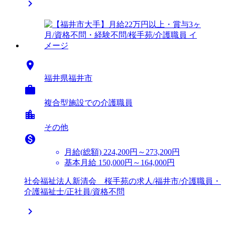


福井県福井市

複合型施設での介護職員
location_city
その他

月給(総額)
224,200円～273,200円
基本月給 150,000円～164,000円
社会福祉法人新清会 桜手苑の求人/福井市/介護職員・
介護福祉士/正社員/資格不問
