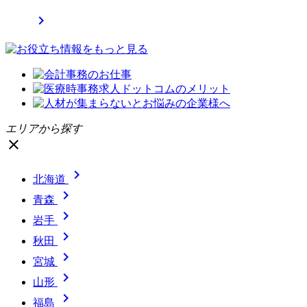

エリアから探す
close

北海道

青森

岩手

秋田

宮城

山形

福島