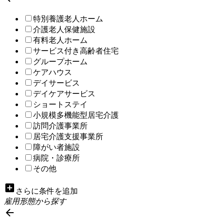
特別養護老人ホーム
介護老人保健施設
有料老人ホーム
サービス付き高齢者住宅
グループホーム
ケアハウス
デイサービス
デイケアサービス
ショートステイ
小規模多機能型居宅介護
訪問介護事業所
居宅介護支援事業所
障がい者施設
病院・診療所
その他
add_box
さらに条件を追加
雇用形態から探す
