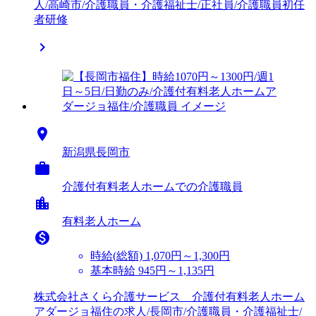
人/高崎市/介護職員・介護福祉士/正社員/介護職員初任
者研修


新潟県長岡市

介護付有料老人ホームでの介護職員
location_city
有料老人ホーム

時給(総額)
1,070円～1,300円
基本時給 945円～1,135円
株式会社さくら介護サービス 介護付有料老人ホーム
アダージョ福住の求人/長岡市/介護職員・介護福祉士/