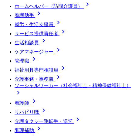

ホームヘルパー（訪問介護員）

看護助手

就労・生活支援員

サービス提供責任者

生活相談員

ケアマネージャー

管理職

福祉用具専門相談員

介護事務・事務職
ソーシャルワーカー（社会福祉士・精神保健福祉士）


看護師

リハビリ職

介護タクシー運転手・送迎

調理補助