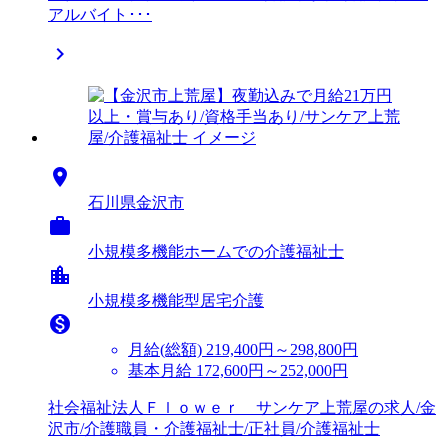
アルバイト･･･


石川県金沢市

小規模多機能ホームでの介護福祉士
location_city
小規模多機能型居宅介護

月給(総額)
219,400円～298,800円
基本月給 172,600円～252,000円
社会福祉法人Ｆｌｏｗｅｒ サンケア上荒屋の求人/金
沢市/介護職員・介護福祉士/正社員/介護福祉士