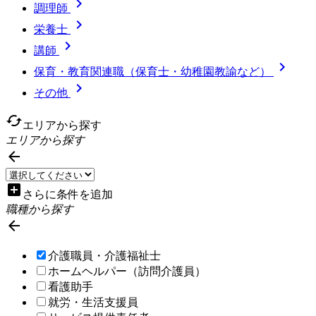

調理師

栄養士

講師

保育・教育関連職（保育士・幼稚園教諭など）

その他
cached
エリアから探す
エリアから探す

add_box
さらに条件を追加
職種から探す

介護職員・介護福祉士
ホームヘルパー（訪問介護員）
看護助手
就労・生活支援員