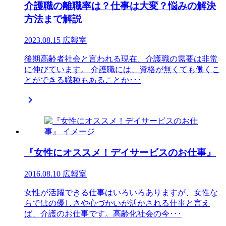
介護職の離職率は？仕事は大変？悩みの解決
方法まで解説
2023.08.15
広報室
後期高齢者社会と言われる現在、介護職の需要は非常
に伸びています。 介護職には、資格が無くても働くこ
とができる職種もあることか･･･

『女性にオススメ！デイサービスのお仕事』
2016.08.10
広報室
女性が活躍できる仕事はいろいろありますが、女性な
らではの優しさや心づかいが活かされる仕事と言え
ば、介護のお仕事です。高齢化社会の今･･･