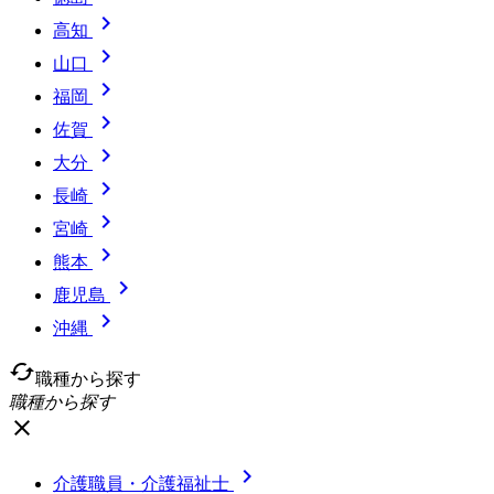

高知

山口

福岡

佐賀

大分

長崎

宮崎

熊本

鹿児島

沖縄
cached
職種から探す
職種から探す
close

介護職員・介護福祉士