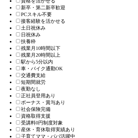
資格を活かせる
新卒・第二新卒歓迎
PCスキル不要
接客経験を活かせる
土日祝休み
日祝休み
扶養枠
残業月10時間以下
残業月20時間以上
駅から5分以内
車・バイク通勤OK
交通費支給
短期間就労
夜勤なし
正社員登用あり
ボーナス・賞与あり
社会保険完備
資格取得支援
受講料0円制度対象
産休・育休取得実績あり
子育てママ・パパ活躍中