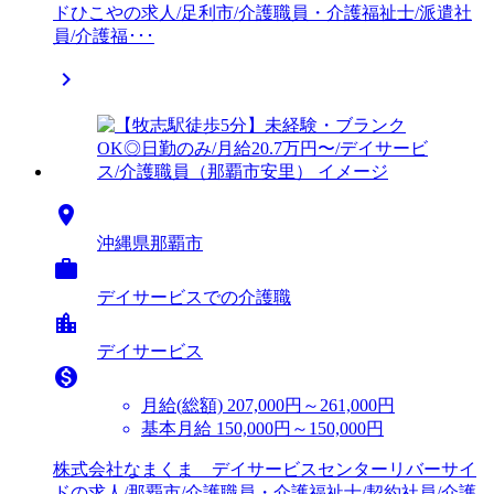
ドひこやの求人/足利市/介護職員・介護福祉士/派遣社
員/介護福･･･


沖縄県那覇市

デイサービスでの介護職
location_city
デイサービス

月給(総額)
207,000円～261,000円
基本月給 150,000円～150,000円
株式会社なまくま デイサービスセンターリバーサイ
ドの求人/那覇市/介護職員・介護福祉士/契約社員/介護