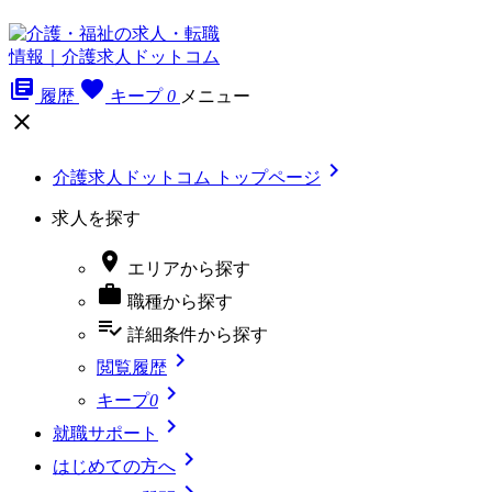
library_books
favorite
履歴
キープ
0
メニュー


介護求人ドットコム トップページ
求人を探す

エリア
から探す

職種
から探す
playlist_add_check
詳細条件
から探す

閲覧履歴

キープ
0

就職サポート

はじめての方へ