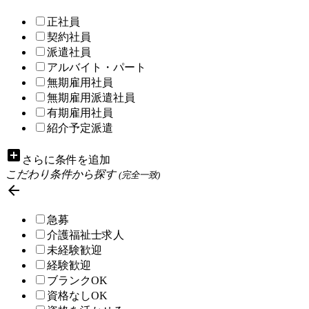
正社員
契約社員
派遣社員
アルバイト・パート
無期雇用社員
無期雇用派遣社員
有期雇用社員
紹介予定派遣
add_box
さらに条件を追加
こだわり条件から探す
(完全一致)

急募
介護福祉士求人
未経験歓迎
経験歓迎
ブランクOK
資格なしOK