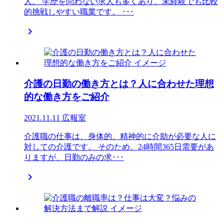
人。 学歴を問わない求人も多くあり、未経験でも比較
的挑戦しやすい職業です。 ･･･

介護の日勤の働き方とは？人に合わせた理想
的な働き方をご紹介
2021.11.11
広報室
介護職の仕事は、身体的、精神的に介助が必要な人に
対しての介護です。 そのため、24時間365日需要があ
りますが、日勤のみの求･･･
