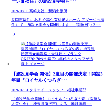
ージョ福住」の施設見学会を･･･
2026.08.03
高崎支社 新潟出張所
長岡市福住にある 介護付有料老人ホーム アダージョ福
住 にて、施設見学会を開催します！ [開催日]：2･･･

【施設見学会 開催】2度目の開催決定！開設3
年目『ロイヤルくつろぎ･･･
2026.07.31
クリエイトスタッフ 福祉事業部
【施設見学会 開催】 ロイヤルくつろぎの森 （医療法
人啓仁会） 埼玉県所沢市にある、地域密着･･･