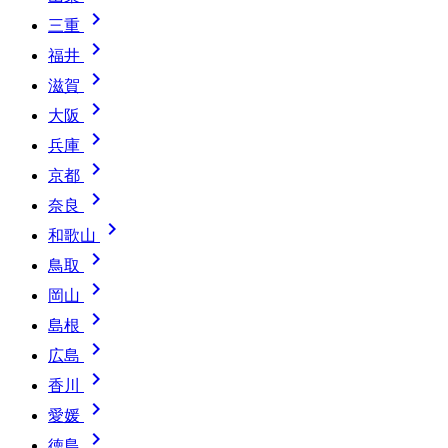

三重

福井

滋賀

大阪

兵庫

京都

奈良

和歌山

鳥取

岡山

島根

広島

香川

愛媛

徳島