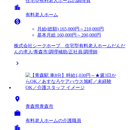
住宅型有料老人ホームの調理員
location_city
有料老人ホーム

月給(総額)
165,000円～210,000円
基本月給 160,000円～200,000円
株式会社シークホープ 住宅型有料老人ホームだんだ
んの求人/青森市/調理補助/正社員/調理師


青森県青森市

有料老人ホームの介護職員
location_city