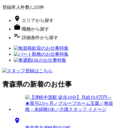
登録求人件数
1,255
件

エリア
から探す

職種
から探す
playlist_add_check
詳細条件
から探す
青森県の新着のお仕事

青森県北津軽郡中泊町