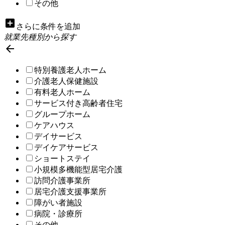
その他
add_box
さらに条件を追加
就業先種別から探す

特別養護老人ホーム
介護老人保健施設
有料老人ホーム
サービス付き高齢者住宅
グループホーム
ケアハウス
デイサービス
デイケアサービス
ショートステイ
小規模多機能型居宅介護
訪問介護事業所
居宅介護支援事業所
障がい者施設
病院・診療所
その他