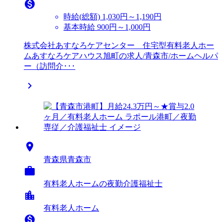

時給(総額)
1,030円～1,190円
基本時給 900円～1,000円
株式会社あすなろケアセンター 住宅型有料老人ホー
ムあすなろケアハウス旭町の求人/青森市/ホームヘルパ
ー（訪問介･･･


青森県青森市

有料老人ホームの夜勤介護福祉士
location_city
有料老人ホーム
