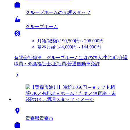

グループホームの介護スタッフ
location_city
グループホーム

月給(総額)
199,500円～206,000円
基本月給 144,000円～144,000円
有限会社修清 グループホーム宝森の求人/中泊町/介護
職員・介護福祉士/正社員/普通自動車免許


青森県青森市
