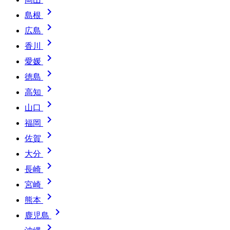

島根

広島

香川

愛媛

徳島

高知

山口

福岡

佐賀

大分

長崎

宮崎

熊本

鹿児島
