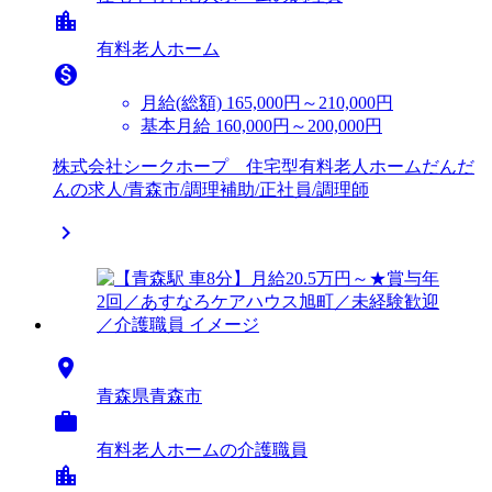
location_city
有料老人ホーム

月給(総額)
165,000円～210,000円
基本月給 160,000円～200,000円
株式会社シークホープ 住宅型有料老人ホームだんだ
んの求人/青森市/調理補助/正社員/調理師


青森県青森市

有料老人ホームの介護職員
location_city