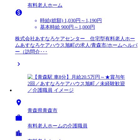
有料老人ホーム

時給(総額)
1,030円～1,190円
基本時給 900円～1,000円
株式会社あすなろケアセンター 住宅型有料老人ホー
ムあすなろケアハウス旭町の求人/青森市/ホームヘルパ
ー（訪問介･･･


青森県青森市

有料老人ホームの介護職員
location_city