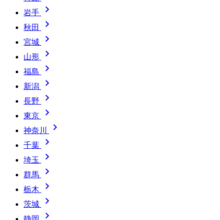

岩手

秋田

宮城

山形

福島

新潟

長野

東京

神奈川

千葉

埼玉

群馬

栃木

茨城

静岡