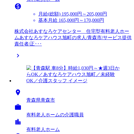

月給(総額)
195,000円～205,000円
基本月給 165,000円～170,000円
株式会社あすなろケアセンター 住宅型有料老人ホー
ムあすなろケアハウス旭町の求人/青森市/サービス提供
責任者/正･･･


青森県青森市

有料老人ホームの介護職員
location_city
有料老人ホーム