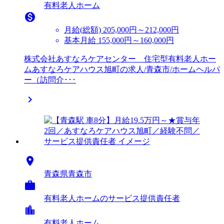
有料老人ホーム

月給(総額)
205,000円～212,000円
基本月給 155,000円～160,000円
株式会社あすなろケアセンター 住宅型有料老人ホー
ムあすなろケアハウス旭町の求人/青森市/ホームヘルパ
ー（訪問介･･･


青森県青森市

有料老人ホームのサービス提供責任者
location_city
有料老人ホーム