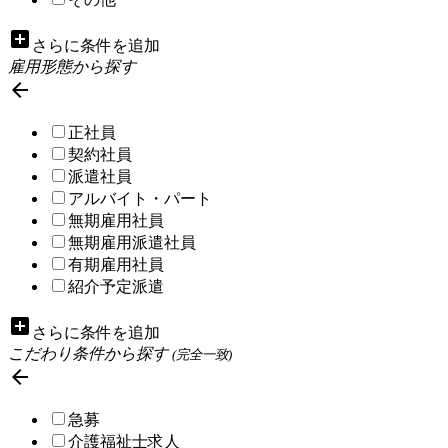
add_box
さらに条件を追加
雇用形態から探す

正社員
契約社員
派遣社員
アルバイト・パート
無期雇用社員
無期雇用派遣社員
有期雇用社員
紹介予定派遣
add_box
さらに条件を追加
こだわり条件から探す
(完全一致)

急募
介護福祉士求人