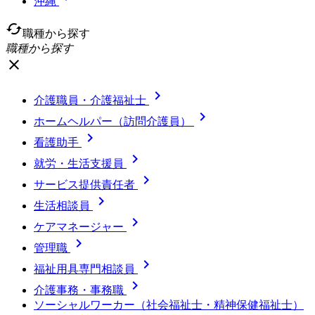
沖縄
cached
職種から探す
職種から探す
close

介護職員・介護福祉士

ホームヘルパー（訪問介護員）

看護助手

就労・生活支援員

サービス提供責任者

生活相談員

ケアマネージャー

管理職

福祉用具専門相談員

介護事務・事務職
ソーシャルワーカー（社会福祉士・精神保健福祉士）