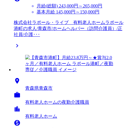
月給(総額)
243,000円～265,000円
基本月給 145,000円～150,000円
株式会社ラポール・ライブ 有料老人ホームラポール
港町の求人/青森市/ホームヘルパー（訪問介護員）/正
社員/介護･･･


青森県青森市

有料老人ホームの夜勤介護職員
location_city
有料老人ホーム
