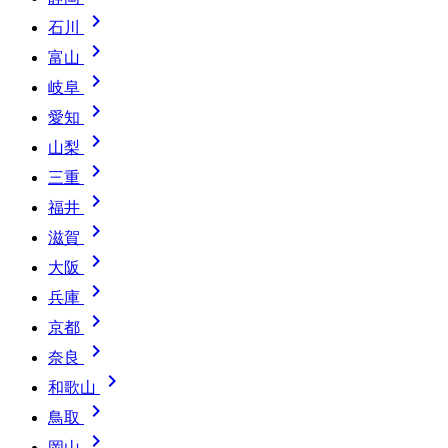

石川

富山

岐阜

愛知

山梨

三重

福井

滋賀

大阪

兵庫

京都

奈良

和歌山

鳥取

岡山