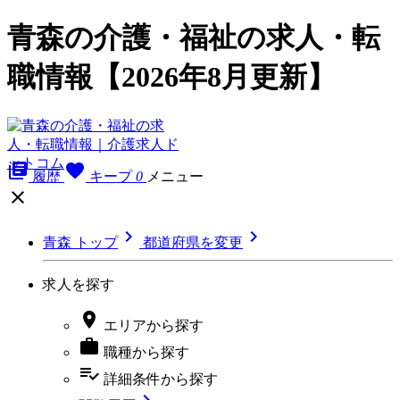
青森の介護・福祉の求人・転
職情報【2026年8月更新】
library_books
favorite
履歴
キープ
0
メニュー



青森 トップ
都道府県を変更
求人を探す

エリア
から探す

職種
から探す
playlist_add_check
詳細条件
から探す
