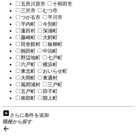
五所川原市
十和田市
三沢市
むつ市
つがる市
平川市
平内町
今別町
蓬田村
深浦町
藤崎町
大鰐町
田舎館村
板柳町
鶴田町
中泊町
野辺地町
七戸町
六戸町
横浜町
東北町
おいらせ町
大間町
東通村
風間浦村
三戸町
五戸町
田子町
南部町
階上町
add_box
さらに条件を追加
職種から探す
