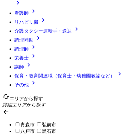


看護師

リハビリ職

介護タクシー運転手・送迎

調理補助

調理師

栄養士

講師

保育・教育関連職（保育士・幼稚園教諭など）

その他
cached
エリアから探す
詳細エリアから探す

青森市
弘前市
八戸市
黒石市