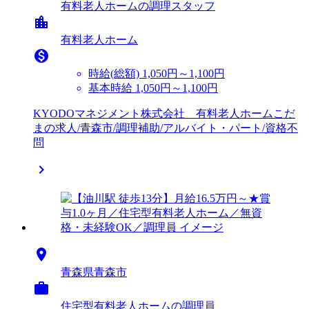
有料老人ホームの調理スタッフ
location_city
有料老人ホーム

時給(総額)
1,050円～1,100円
基本時給 1,050円～1,100円
KYODOマネジメント株式会社 有料老人ホームこだ
まの求人/青森市/調理補助/アルバイト・パート/資格不
問


青森県青森市

住宅型有料老人ホームの調理員