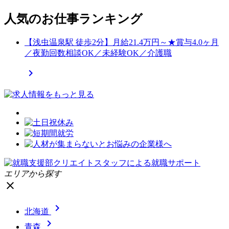
人気のお仕事ランキング
【浅虫温泉駅 徒歩2分】月給21.4万円～★賞与4.0ヶ月
／夜勤回数相談OK／未経験OK／介護職

エリアから探す
close

北海道

青森