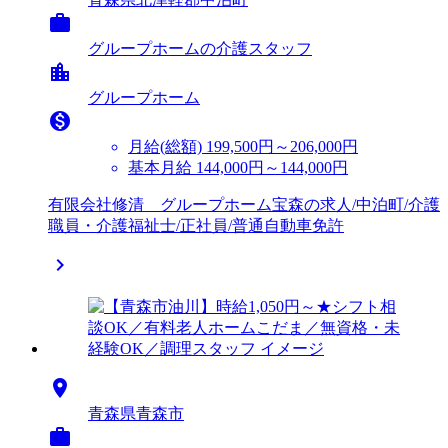

グループホームの介護スタッフ
location_city
グループホーム

月給(総額)
199,500円～206,000円
基本月給 144,000円～144,000円
有限会社修清 グループホーム宝森の求人/中泊町/介護
職員・介護福祉士/正社員/普通自動車免許


青森県青森市
