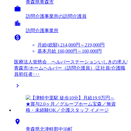
青森県青森市

訪問介護事業所の訪問介護員
location_city
訪問介護事業所

月給(総額)
214,000円～219,000円
基本月給 160,000円～160,000円
医療法人蛍慈会 ヘルパーステーションいしきの求人/
青森市/ホームヘルパー（訪問介護員）/正社員/介護職
員初任者･･･


青森県北津軽郡中泊町