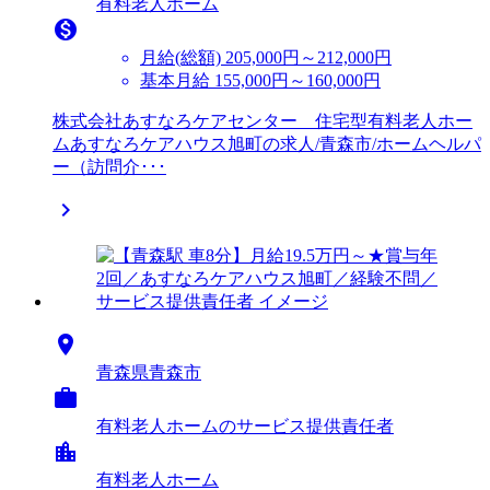
有料老人ホーム

月給(総額)
205,000円～212,000円
基本月給 155,000円～160,000円
株式会社あすなろケアセンター 住宅型有料老人ホー
ムあすなろケアハウス旭町の求人/青森市/ホームヘルパ
ー（訪問介･･･


青森県青森市

有料老人ホームのサービス提供責任者
location_city
有料老人ホーム