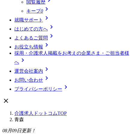
閲覧履歴

キープ
0

就職サポート

はじめての方へ

よくあるご質問

お役立ち情報
採用・介護求人掲載をお考えの企業さま・ご担当者様

へ

運営会社案内

お問い合わせ

プライバシーポリシー

介護求人ドットコムTOP
青森
08月09日更新！