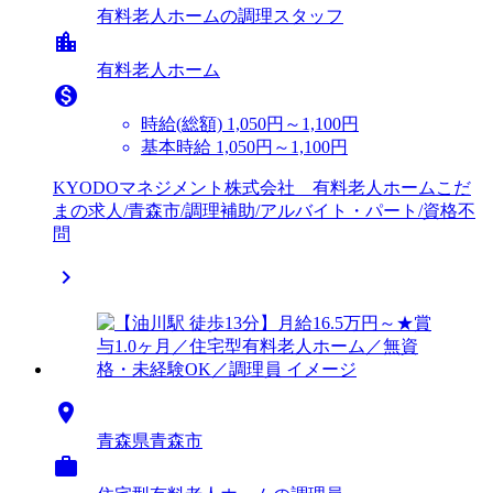
有料老人ホームの調理スタッフ
location_city
有料老人ホーム

時給(総額)
1,050円～1,100円
基本時給 1,050円～1,100円
KYODOマネジメント株式会社 有料老人ホームこだ
まの求人/青森市/調理補助/アルバイト・パート/資格不
問


青森県青森市
