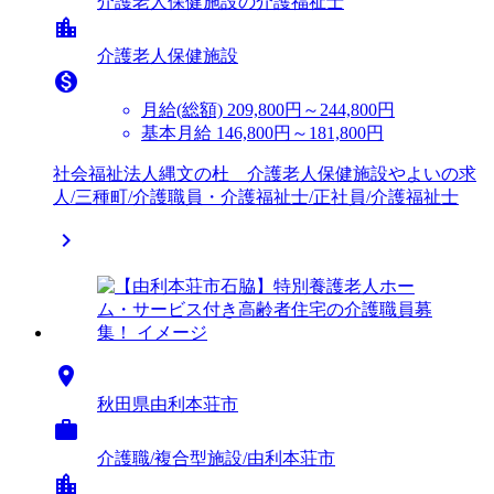
介護老人保健施設の介護福祉士
location_city
介護老人保健施設

月給(総額)
209,800円～244,800円
基本月給 146,800円～181,800円
社会福祉法人縄文の杜 介護老人保健施設やよいの求
人/三種町/介護職員・介護福祉士/正社員/介護福祉士


秋田県由利本荘市

介護職/複合型施設/由利本荘市
location_city