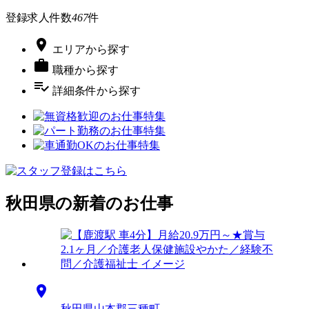
登録求人件数
467
件

エリア
から探す

職種
から探す
playlist_add_check
詳細条件
から探す
秋田県の新着のお仕事

秋田県山本郡三種町