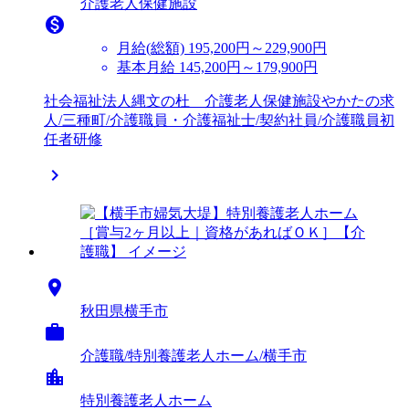
介護老人保健施設

月給(総額)
195,200円～229,900円
基本月給 145,200円～179,900円
社会福祉法人縄文の杜 介護老人保健施設やかたの求
人/三種町/介護職員・介護福祉士/契約社員/介護職員初
任者研修


秋田県横手市

介護職/特別養護老人ホーム/横手市
location_city
特別養護老人ホーム