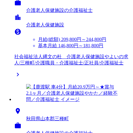

介護老人保健施設の介護福祉士
location_city
介護老人保健施設

月給(総額)
209,800円～244,800円
基本月給 146,800円～181,800円
社会福祉法人縄文の杜 介護老人保健施設やよいの求
人/三種町/介護職員・介護福祉士/正社員/介護福祉士


秋田県山本郡三種町
