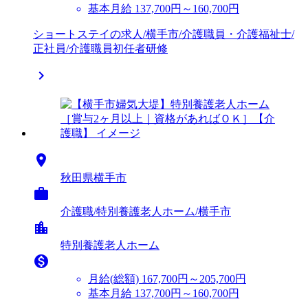
基本月給 137,700円～160,700円
ショートステイの求人/横手市/介護職員・介護福祉士/
正社員/介護職員初任者研修


秋田県横手市

介護職/特別養護老人ホーム/横手市
location_city
特別養護老人ホーム

月給(総額)
167,700円～205,700円
基本月給 137,700円～160,700円