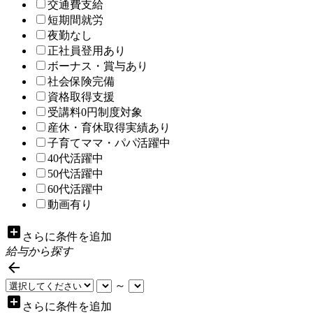
交通費支給
短期間就労
夜勤なし
正社員登用あり
ボーナス・賞与あり
社会保険完備
資格取得支援
受講料0円制度対象
産休・育休取得実績あり
子育てママ・パパ活躍中
40代活躍中
50代活躍中
60代活躍中
動画有り
add_box
さらに条件を追加
給与から探す

～
add_box
さらに条件を追加