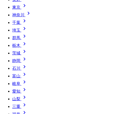

東京

神奈川

千葉

埼玉

群馬

栃木

茨城

静岡

石川

富山

岐阜

愛知

山梨

三重
