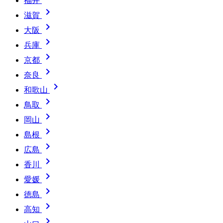
福井

滋賀

大阪

兵庫

京都

奈良

和歌山

鳥取

岡山

島根

広島

香川

愛媛

徳島

高知
