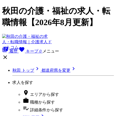
秋田の介護・福祉の求人・転
職情報【2026年8月更新】
library_books
favorite
履歴
キープ
0
メニュー



秋田 トップ
都道府県を変更
求人を探す

エリア
から探す

職種
から探す
playlist_add_check
詳細条件
から探す
