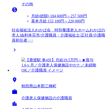
その他

月給(総額)
184,600円～257,500円
基本月給 152,100円～220,000円
社会福祉法人わかば会 特別養護老人ホームわかばの
求人/由利本荘市/介護職員・介護福祉士/正社員/介護職
員初任者･･･


秋田県山本郡三種町

介護老人保健施設の介護職員
location_city