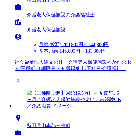

介護老人保健施設の介護福祉士
location_city
介護老人保健施設

月給(総額)
209,800円～244,800円
基本月給 146,800円～181,800円
社会福祉法人縄文の杜 介護老人保健施設やかたの求
人/三種町/介護職員・介護福祉士/正社員/介護福祉士


秋田県山本郡三種町
