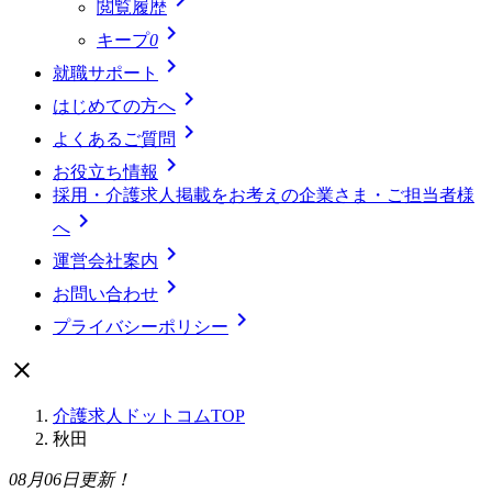
閲覧履歴

キープ
0

就職サポート

はじめての方へ

よくあるご質問

お役立ち情報
採用・介護求人掲載をお考えの企業さま・ご担当者様

へ

運営会社案内

お問い合わせ

プライバシーポリシー

介護求人ドットコムTOP
秋田
08月06日更新！