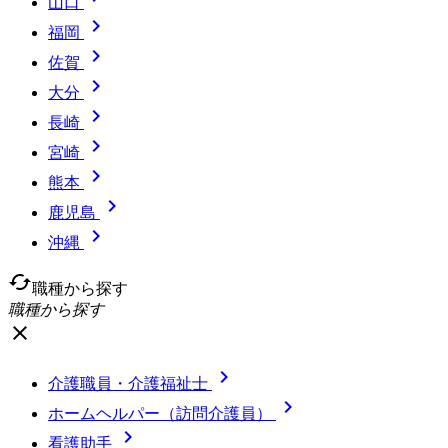
山口

福岡

佐賀

大分

長崎

宮崎

熊本

鹿児島

沖縄
cached
職種から探す
職種から探す
close

介護職員・介護福祉士

ホームヘルパー（訪問介護員）

看護助手