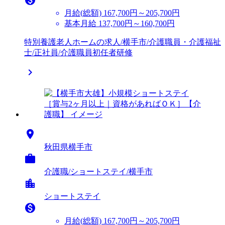
月給(総額)
167,700円～205,700円
基本月給 137,700円～160,700円
特別養護老人ホームの求人/横手市/介護職員・介護福祉
士/正社員/介護職員初任者研修


秋田県横手市

介護職/ショートステイ/横手市
location_city
ショートステイ

月給(総額)
167,700円～205,700円