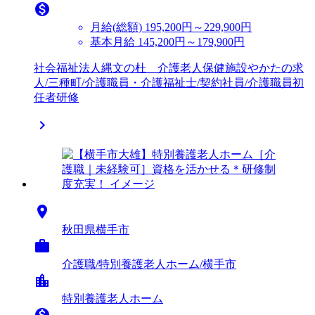

月給(総額)
195,200円～229,900円
基本月給 145,200円～179,900円
社会福祉法人縄文の杜 介護老人保健施設やかたの求
人/三種町/介護職員・介護福祉士/契約社員/介護職員初
任者研修


秋田県横手市

介護職/特別養護老人ホーム/横手市
location_city
特別養護老人ホーム
