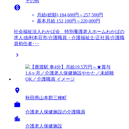
その他

月給(総額)
184,600円～257,500円
基本月給 152,100円～220,000円
社会福祉法人わかば会 特別養護老人ホームわかばの
求人/由利本荘市/介護職員・介護福祉士/正社員/介護職
員初任者･･･


秋田県山本郡三種町

介護老人保健施設の介護職員
location_city
介護老人保健施設