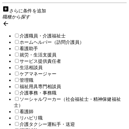
add_box
さらに条件を追加
職種から探す

介護職員・介護福祉士
ホームヘルパー（訪問介護員）
看護助手
就労・生活支援員
サービス提供責任者
生活相談員
ケアマネージャー
管理職
福祉用具専門相談員
介護事務・事務職
ソーシャルワーカー（社会福祉士・精神保健福祉
士）
看護師
リハビリ職
介護タクシー運転手・送迎