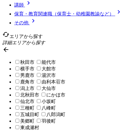

講師

保育・教育関連職（保育士・幼稚園教諭など）

その他
cached
エリアから探す
詳細エリアから探す

秋田市
能代市
横手市
大館市
男鹿市
湯沢市
鹿角市
由利本荘市
潟上市
大仙市
北秋田市
にかほ市
仙北市
小坂町
三種町
八峰町
五城目町
八郎潟町
美郷町
羽後町
東成瀬村