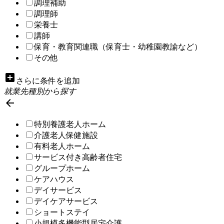
調理補助
調理師
栄養士
講師
保育・教育関連職（保育士・幼稚園教諭など）
その他
add_box
さらに条件を追加
就業先種別から探す

特別養護老人ホーム
介護老人保健施設
有料老人ホーム
サービス付き高齢者住宅
グループホーム
ケアハウス
デイサービス
デイケアサービス
ショートステイ
小規模多機能型居宅介護