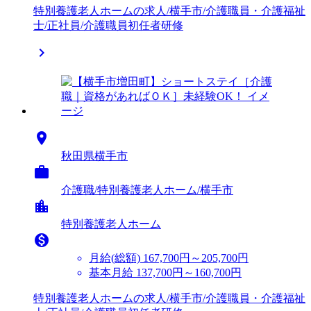
特別養護老人ホームの求人/横手市/介護職員・介護福祉
士/正社員/介護職員初任者研修


秋田県横手市

介護職/特別養護老人ホーム/横手市
location_city
特別養護老人ホーム

月給(総額)
167,700円～205,700円
基本月給 137,700円～160,700円
特別養護老人ホームの求人/横手市/介護職員・介護福祉