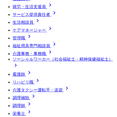

就労・生活支援員

サービス提供責任者

生活相談員

ケアマネージャー

管理職

福祉用具専門相談員

介護事務・事務職
ソーシャルワーカー（社会福祉士・精神保健福祉士）


看護師

リハビリ職

介護タクシー運転手・送迎

調理補助

調理師

栄養士