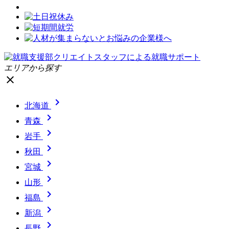
エリアから探す
close

北海道

青森

岩手

秋田

宮城

山形

福島

新潟

長野