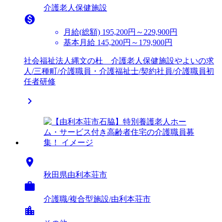
介護老人保健施設

月給(総額)
195,200円～229,900円
基本月給 145,200円～179,900円
社会福祉法人縄文の杜 介護老人保健施設やよいの求
人/三種町/介護職員・介護福祉士/契約社員/介護職員初
任者研修


秋田県由利本荘市

介護職/複合型施設/由利本荘市
location_city