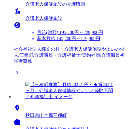
介護老人保健施設の介護職員
location_city
介護老人保健施設

月給(総額)
195,200円～229,900円
基本月給 145,200円～179,900円
社会福祉法人縄文の杜 介護老人保健施設やよいの求
人/三種町/介護職員・介護福祉士/契約社員/介護職員初
任者研修


秋田県山本郡三種町
