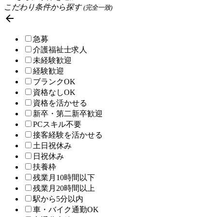
こだわり条件から探す
(完全一致)

急募
介護福祉士求人
未経験歓迎
経験歓迎
ブランクOK
資格なしOK
資格を活かせる
新卒・第二新卒歓迎
PCスキル不要
接客経験を活かせる
土日祝休み
日祝休み
扶養枠
残業月10時間以下
残業月20時間以上
駅から5分以内
車・バイク通勤OK