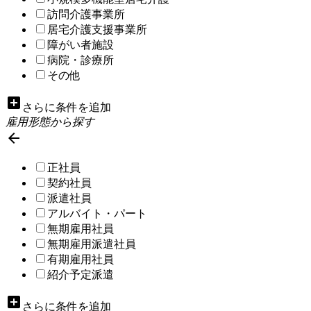
訪問介護事業所
居宅介護支援事業所
障がい者施設
病院・診療所
その他
add_box
さらに条件を追加
雇用形態から探す

正社員
契約社員
派遣社員
アルバイト・パート
無期雇用社員
無期雇用派遣社員
有期雇用社員
紹介予定派遣
add_box
さらに条件を追加