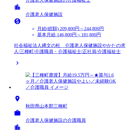
介護老人保健施設の介護福祉士
location_city
介護老人保健施設

月給(総額)
209,800円～244,800円
基本月給 146,800円～181,800円
社会福祉法人縄文の杜 介護老人保健施設やかたの求
人/三種町/介護職員・介護福祉士/正社員/介護福祉士


秋田県山本郡三種町

介護老人保健施設の介護職員
location_city