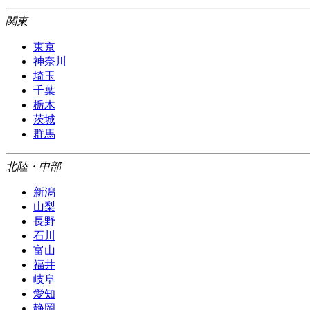
関東
東京
神奈川
埼玉
千葉
栃木
茨城
群馬
北陸・中部
新潟
山梨
長野
石川
富山
福井
岐阜
愛知
静岡