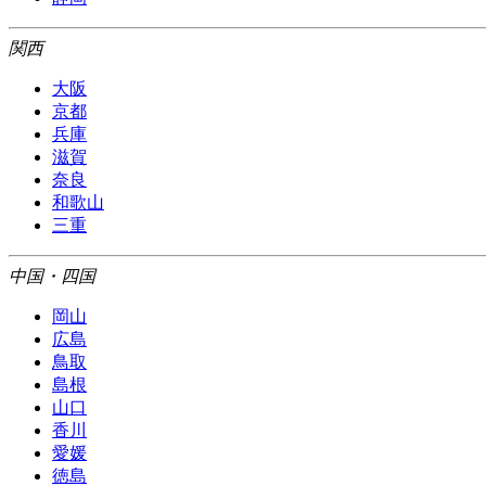
関西
大阪
京都
兵庫
滋賀
奈良
和歌山
三重
中国・四国
岡山
広島
鳥取
島根
山口
香川
愛媛
徳島