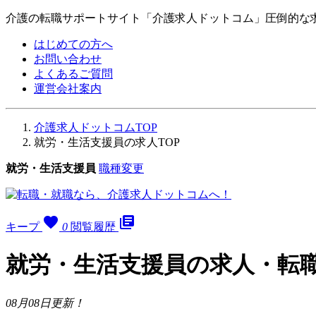
介護の転職サポートサイト「介護求人ドットコム」圧倒的な
はじめての方へ
お問い合わせ
よくあるご質問
運営会社案内
介護求人ドットコムTOP
就労・生活支援員の求人TOP
就労・生活支援員
職種変更
favorite
library_books
キープ
0
閲覧履歴
就労・生活支援員の求人・転
08月08日更新！