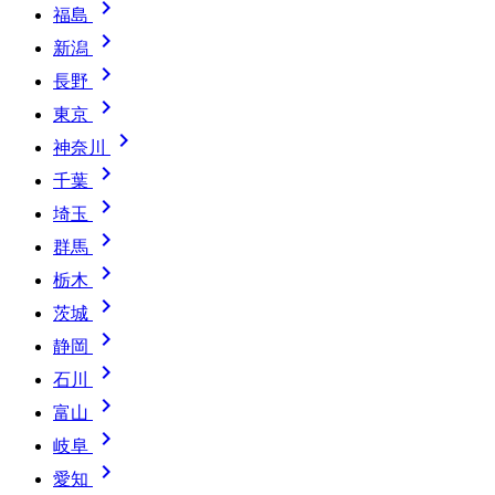

福島

新潟

長野

東京

神奈川

千葉

埼玉

群馬

栃木

茨城

静岡

石川

富山

岐阜

愛知