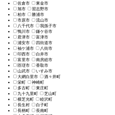
佐倉市
東金市
旭市
習志野市
柏市
勝浦市
市原市
流山市
八千代市
我孫子市
鴨川市
鎌ケ谷市
君津市
富津市
浦安市
四街道市
袖ケ浦市
八街市
印西市
白井市
富里市
南房総市
匝瑳市
香取市
山武市
いすみ市
大網白里市
酒々井町
栄町
神崎町
多古町
東庄町
九十九里町
芝山町
横芝光町
睦沢町
長生村
白子町
長柄町
長南町