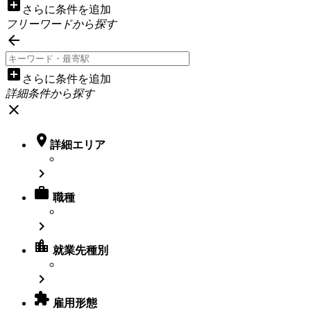
add_box
さらに条件を追加
フリーワードから探す

add_box
さらに条件を追加
詳細条件から探す
close

詳細エリア


職種

location_city
就業先種別


雇用形態