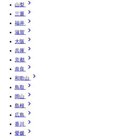

山梨

三重

福井

滋賀

大阪

兵庫

京都

奈良

和歌山

鳥取

岡山

島根

広島

香川

愛媛