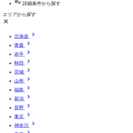
playlist_add_check
詳細条件
から探す
エリアから探す
close

北海道

青森

岩手

秋田

宮城

山形

福島

新潟

長野

東京

神奈川
