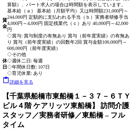
算額）、パート求人の場合は時間額を表示しています。
基本給（ａ） 基本給（月額平均）又は時間額231,000円～
244,000円 定額的に支払われる手当（ｂ）実務者研修手当
賃
4,000円～4,000円 固定残業代（ｃ）あり 40,000円～42,000
金
円
◇賞与: 賞与制度の有無あり 賞与（前年度実績）の有無あ
り 賞与（前年度実績）の回数年2回 賞与金額100,000円～
600,000円（前年度実績）
◇その他
休
◇週休二日: 毎週
日
◇年間休日数: 107日
◇育児休業: あり

詳細を見る
【千葉県船橋市東船橋１－３７－６ＴＹ
ビル４階 ケアリッツ東船橋】 訪問介護
スタッフ／実務者研修／東船橋 – フル
タイム