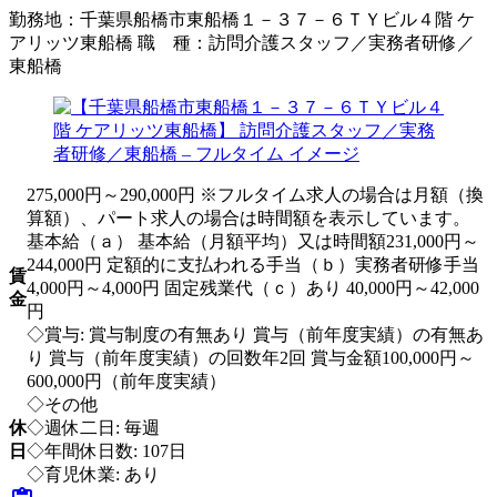
勤務地：
千葉県船橋市東船橋１－３７－６ＴＹビル４階 ケ
アリッツ東船橋
職 種：
訪問介護スタッフ／実務者研修／
東船橋
275,000円～290,000円 ※フルタイム求人の場合は月額（換
算額）、パート求人の場合は時間額を表示しています。
基本給（ａ） 基本給（月額平均）又は時間額231,000円～
244,000円 定額的に支払われる手当（ｂ）実務者研修手当
賃
4,000円～4,000円 固定残業代（ｃ）あり 40,000円～42,000
金
円
◇賞与: 賞与制度の有無あり 賞与（前年度実績）の有無あ
り 賞与（前年度実績）の回数年2回 賞与金額100,000円～
600,000円（前年度実績）
◇その他
休
◇週休二日: 毎週
日
◇年間休日数: 107日
◇育児休業: あり