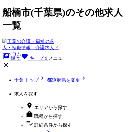
船橋市(千葉県)のその他求人
一覧
library_books
favorite
履歴
キープ
0
メニュー



千葉 トップ
都道府県を変更
求人を探す

エリア
から探す

職種
から探す
playlist_add_check
詳細条件
から探す
