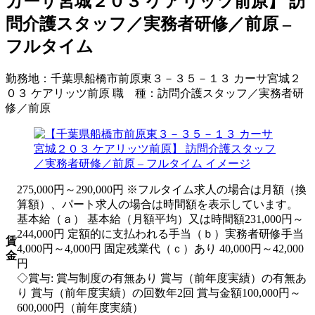
カーサ宮城２０３ ケアリッツ前原】 訪
問介護スタッフ／実務者研修／前原 –
フルタイム
勤務地：
千葉県船橋市前原東３－３５－１３ カーサ宮城２
０３ ケアリッツ前原
職 種：
訪問介護スタッフ／実務者研
修／前原
275,000円～290,000円 ※フルタイム求人の場合は月額（換
算額）、パート求人の場合は時間額を表示しています。
基本給（ａ） 基本給（月額平均）又は時間額231,000円～
244,000円 定額的に支払われる手当（ｂ）実務者研修手当
賃
4,000円～4,000円 固定残業代（ｃ）あり 40,000円～42,000
金
円
◇賞与: 賞与制度の有無あり 賞与（前年度実績）の有無あ
り 賞与（前年度実績）の回数年2回 賞与金額100,000円～
600,000円（前年度実績）