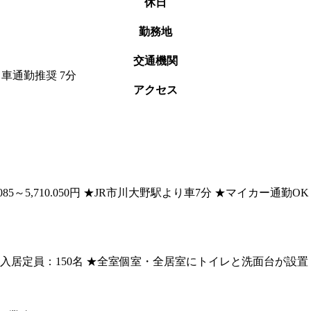
休日
勤務地
交通機関
 車通勤推奨 7分
アクセス
4,079,085～5,710.050円 ★JR市川大野駅より車7分 ★マ
入居定員：150名 ★全室個室・全居室にトイレと洗面台が設置