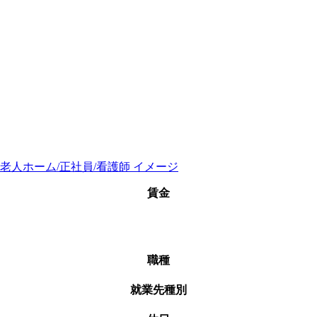
賃金
職種
就業先種別