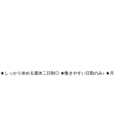
イカー通勤OK ★しっかり休める週休二日制◎ ★働きやすい日勤のみ♪ ★月