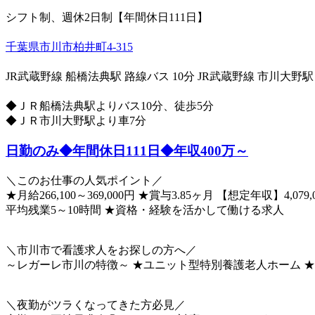
シフト制、週休2日制【年間休日111日】
千葉県市川市柏井町4-315
JR武蔵野線 船橋法典駅 路線バス 10分
JR武蔵野線 市川大野駅
◆ＪＲ船橋法典駅よりバス10分、徒歩5分
◆ＪＲ市川大野駅より車7分
日勤のみ◆年間休日111日◆年収400万～
＼このお仕事の人気ポイント／
★月給266,100～369,000円 ★賞与3.85ヶ月 【想定年収】
平均残業5～10時間 ★資格・経験を活かして働ける求人
＼市川市で看護求人をお探しの方へ／
～レガーレ市川の特徴～ ★ユニット型特別養護老人ホーム ★
＼夜勤がツラくなってきた方必見／