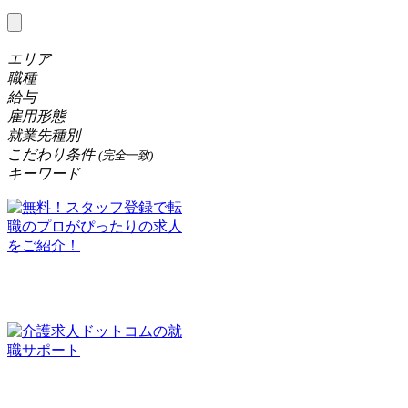
エリア
職種
給与
雇用形態
就業先種別
こだわり条件
(完全一致)
キーワード