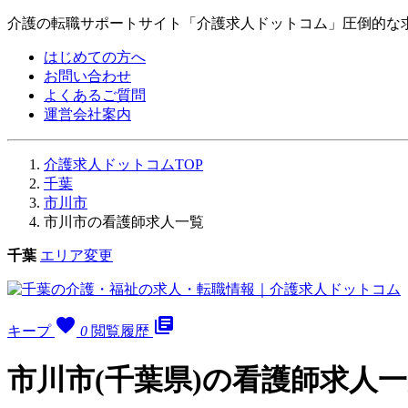
介護の転職サポートサイト「介護求人ドットコム」圧倒的な
はじめての方へ
お問い合わせ
よくあるご質問
運営会社案内
介護求人ドットコムTOP
千葉
市川市
市川市の看護師求人一覧
千葉
エリア変更
favorite
library_books
キープ
0
閲覧履歴
市川市(千葉県)の看護師求人