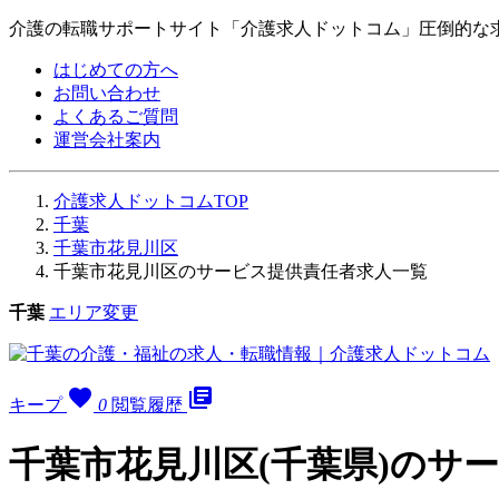
介護の転職サポートサイト「介護求人ドットコム」圧倒的な
はじめての方へ
お問い合わせ
よくあるご質問
運営会社案内
介護求人ドットコムTOP
千葉
千葉市花見川区
千葉市花見川区のサービス提供責任者求人一覧
千葉
エリア変更
favorite
library_books
キープ
0
閲覧履歴
千葉市花見川区(千葉県)のサ