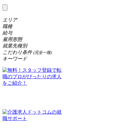
エリア
職種
給与
雇用形態
就業先種別
こだわり条件
(完全一致)
キーワード