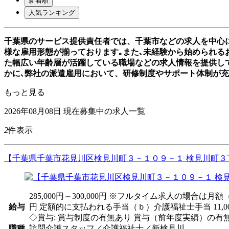
新着順
人気ランキング
千葉県のサービス提供責任者では、千葉市などの求人を中心
様な雇用形態が揃っております｡また､未経験から始められるお
た幅広い年齢層が活躍している職場などの求人情報を提供し
かに､弊社の派遣雇用において、研修制度やサポート体制が
もっと見る
2026年08月08日
現在募集中の求人一覧
2
件表示
【千葉県千葉市花見川区検見川町３－１０９－１ 検見川町３丁
285,000円～300,000円 ※フルタイム求人の場合
給与
円 定額的に支払われる手当（ｂ）介護福祉士手当 11,000円～
◇賞与: 賞与制度の有無あり 賞与（前年度実績）の有無あり
職種
訪問介護スタッフ／介護福祉士／新検見川