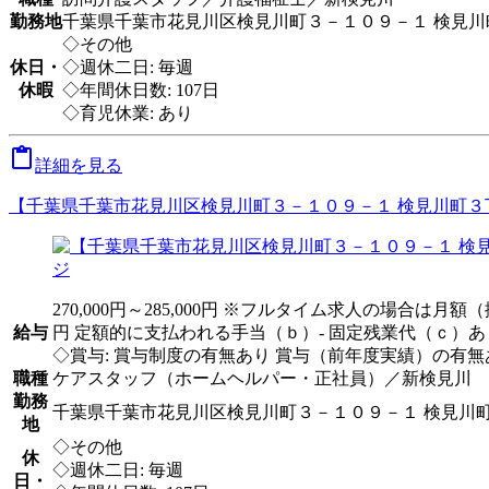
勤務地
千葉県千葉市花見川区検見川町３－１０９－１ 検見川
◇その他
休日・
◇週休二日: 毎週
休暇
◇年間休日数: 107日
◇育児休業: あり

詳細を見る
【千葉県千葉市花見川区検見川町３－１０９－１ 検見川町３丁
270,000円～285,000円 ※フルタイム求人の場合は
給与
円 定額的に支払われる手当（ｂ）- 固定残業代（ｃ）あり
◇賞与: 賞与制度の有無あり 賞与（前年度実績）の有無あり
職種
ケアスタッフ（ホームヘルパー・正社員）／新検見川
勤務
千葉県千葉市花見川区検見川町３－１０９－１ 検見川
地
◇その他
休
◇週休二日: 毎週
日・