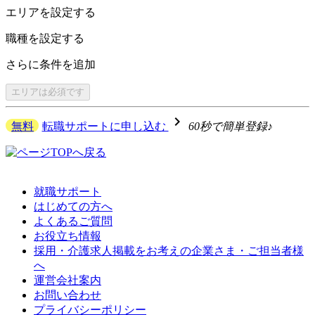
エリアを
設定する
職種を
設定する
さらに
条件を追加
エリアは
必須です
navigate_next
無料
転職サポートに申し込む
60秒で簡単登録♪
就職サポート
はじめての方へ
よくあるご質問
お役立ち情報
採用・介護求人掲載をお考えの企業さま・ご担当者様
へ
運営会社案内
お問い合わせ
プライバシーポリシー