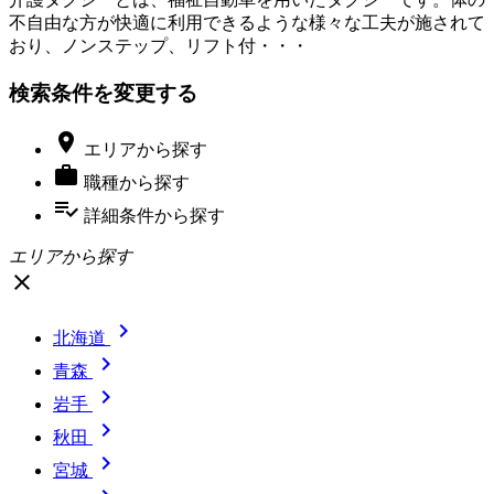
不自由な方が快適に利用できるような様々な工夫が施されて
おり、ノンステップ、リフト付・・・
検索条件を変更する

エリア
から探す

職種
から探す
playlist_add_check
詳細条件
から探す
エリアから探す
close

北海道

青森

岩手

秋田

宮城