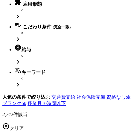

雇用形態


こだわり条件
(完全一致)


給与

translate
キーワード

人気の条件で絞り込む
交通費支給
社会保険完備
資格なしok
ブランクok
残業月10時間以下
2,742
件該当

クリア