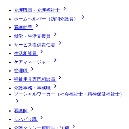

介護職員・介護福祉士

ホームヘルパー（訪問介護員）

看護助手

就労・生活支援員

サービス提供責任者

生活相談員

ケアマネージャー

管理職

福祉用具専門相談員

介護事務・事務職
ソーシャルワーカー（社会福祉士・精神保健福祉士）


看護師

リハビリ職

介護タクシー運転手・送迎