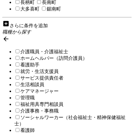
長柄町
長南町
大多喜町
鋸南町
add_box
さらに条件を追加
職種から探す

介護職員・介護福祉士
ホームヘルパー（訪問介護員）
看護助手
就労・生活支援員
サービス提供責任者
生活相談員
ケアマネージャー
管理職
福祉用具専門相談員
介護事務・事務職
ソーシャルワーカー（社会福祉士・精神保健福祉
士）
看護師