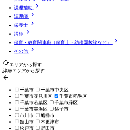

調理補助

調理師

栄養士

講師

保育・教育関連職（保育士・幼稚園教諭など）

その他
cached
エリアから探す
詳細エリアから探す

千葉市
千葉市中央区
千葉市花見川区
千葉市稲毛区
千葉市若葉区
千葉市緑区
千葉市美浜区
銚子市
市川市
船橋市
館山市
木更津市
松戸市
野田市