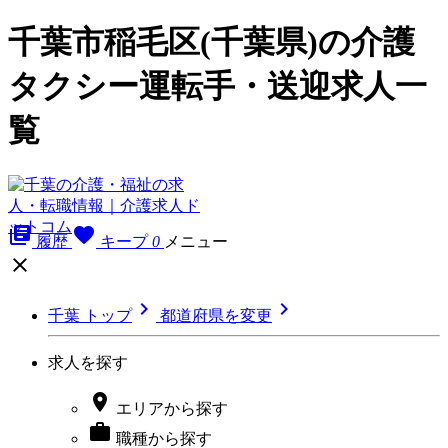
千葉市稲毛区(千葉県)の介護
タクシー運転手・送迎求人一
覧
library_books
favorite
履歴
キープ
0
メニュー



千葉 トップ
都道府県を変更
求人を探す

エリア
から探す

職種
から探す