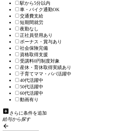
駅から5分以内
車・バイク通勤OK
交通費支給
短期間就労
夜勤なし
正社員登用あり
ボーナス・賞与あり
社会保険完備
資格取得支援
受講料0円制度対象
産休・育休取得実績あり
子育てママ・パパ活躍中
40代活躍中
50代活躍中
60代活躍中
動画有り
add_box
さらに条件を追加
給与から探す
