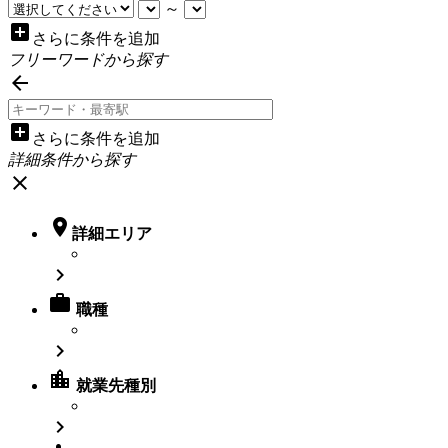
～
add_box
さらに条件を追加
フリーワードから探す

add_box
さらに条件を追加
詳細条件から探す
close

詳細エリア


職種

location_city
就業先種別
