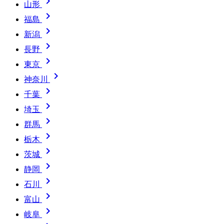

山形

福島

新潟

長野

東京

神奈川

千葉

埼玉

群馬

栃木

茨城

静岡

石川

富山

岐阜