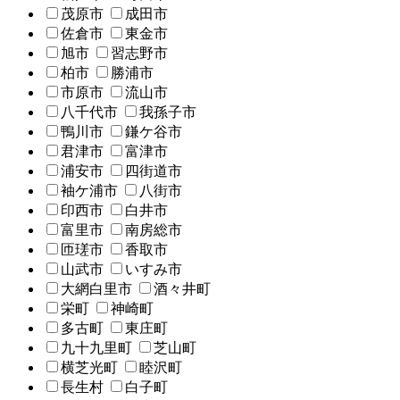
茂原市
成田市
佐倉市
東金市
旭市
習志野市
柏市
勝浦市
市原市
流山市
八千代市
我孫子市
鴨川市
鎌ケ谷市
君津市
富津市
浦安市
四街道市
袖ケ浦市
八街市
印西市
白井市
富里市
南房総市
匝瑳市
香取市
山武市
いすみ市
大網白里市
酒々井町
栄町
神崎町
多古町
東庄町
九十九里町
芝山町
横芝光町
睦沢町
長生村
白子町