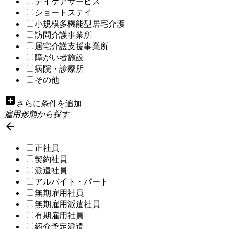
デイケアサービス
ショートステイ
小規模多機能型居宅介護
訪問介護事業所
居宅介護支援事業所
障がい者施設
病院・診療所
その他
add_box
さらに条件を追加
雇用形態から探す

正社員
契約社員
派遣社員
アルバイト・パート
無期雇用社員
無期雇用派遣社員
有期雇用社員
紹介予定派遣