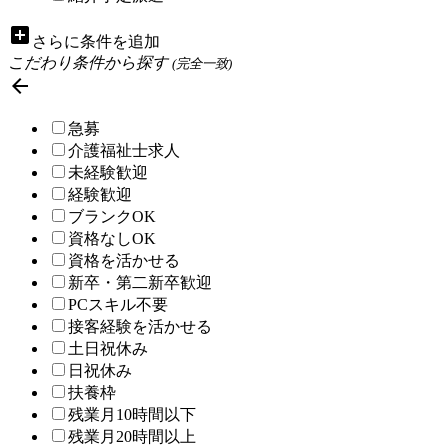
add_box
さらに条件を追加
こだわり条件から探す
(完全一致)

急募
介護福祉士求人
未経験歓迎
経験歓迎
ブランクOK
資格なしOK
資格を活かせる
新卒・第二新卒歓迎
PCスキル不要
接客経験を活かせる
土日祝休み
日祝休み
扶養枠
残業月10時間以下
残業月20時間以上