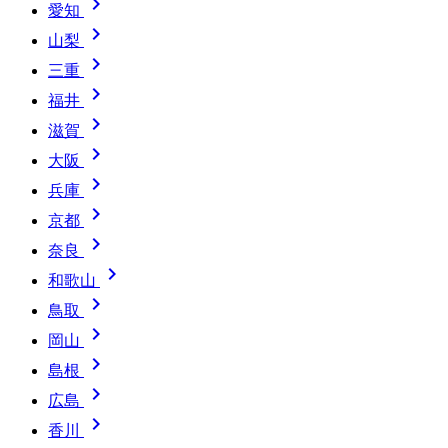

愛知

山梨

三重

福井

滋賀

大阪

兵庫

京都

奈良

和歌山

鳥取

岡山

島根

広島

香川