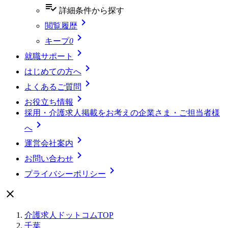
playlist_add_check
詳細条件
から探す

閲覧履歴

キープ
0

就職サポート

はじめての方へ

よくあるご質問

お役立ち情報
採用・介護求人掲載をお考えの企業さま・ご担当者様

へ

運営会社案内

お問い合わせ

プライバシーポリシー

介護求人ドットコムTOP
千葉