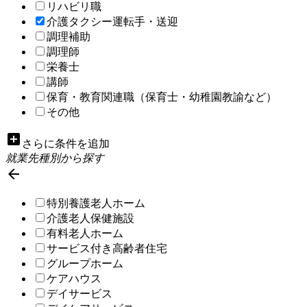
リハビリ職
介護タクシー運転手・送迎
調理補助
調理師
栄養士
講師
保育・教育関連職（保育士・幼稚園教諭など）
その他
add_box
さらに条件を追加
就業先種別から探す

特別養護老人ホーム
介護老人保健施設
有料老人ホーム
サービス付き高齢者住宅
グループホーム
ケアハウス
デイサービス