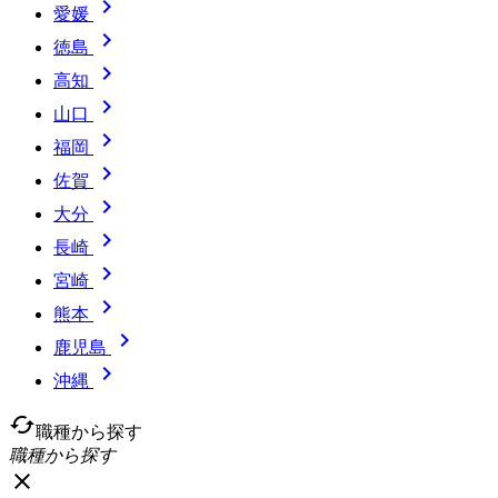

愛媛

徳島

高知

山口

福岡

佐賀

大分

長崎

宮崎

熊本

鹿児島

沖縄
cached
職種から探す
職種から探す
close