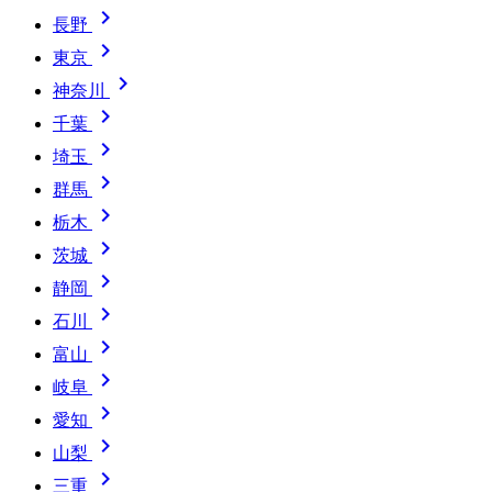

長野

東京

神奈川

千葉

埼玉

群馬

栃木

茨城

静岡

石川

富山

岐阜

愛知

山梨

三重