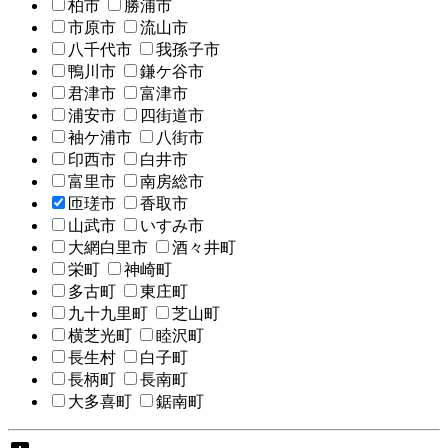
柏市
勝浦市
市原市
流山市
八千代市
我孫子市
鴨川市
鎌ケ谷市
君津市
富津市
浦安市
四街道市
袖ケ浦市
八街市
印西市
白井市
富里市
南房総市
匝瑳市
香取市
山武市
いすみ市
大網白里市
酒々井町
栄町
神崎町
多古町
東庄町
九十九里町
芝山町
横芝光町
睦沢町
長生村
白子町
長柄町
長南町
大多喜町
鋸南町