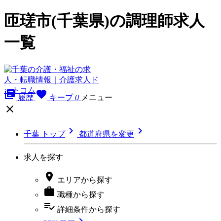
匝瑳市(千葉県)の調理師求人
一覧
library_books
favorite
履歴
キープ
0
メニュー



千葉 トップ
都道府県を変更
求人を探す

エリア
から探す

職種
から探す
playlist_add_check
詳細条件
から探す
