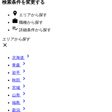
検索条件を変更する

エリア
から探す

職種
から探す
playlist_add_check
詳細条件
から探す
エリアから探す
close

北海道

青森

岩手

秋田

宮城

山形

福島

新潟