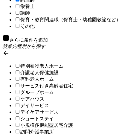
栄養士
講師
保育・教育関連職（保育士・幼稚園教諭など）
その他
add_box
さらに条件を追加
就業先種別から探す

特別養護老人ホーム
介護老人保健施設
有料老人ホーム
サービス付き高齢者住宅
グループホーム
ケアハウス
デイサービス
デイケアサービス
ショートステイ
小規模多機能型居宅介護
訪問介護事業所