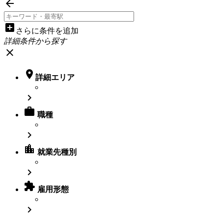

add_box
さらに条件を追加
詳細条件から探す
close

詳細エリア


職種

location_city
就業先種別


雇用形態
