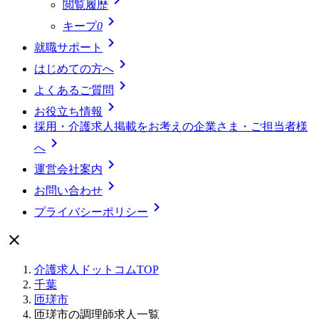
閲覧履歴

キープ
0

就職サポート

はじめての方へ

よくあるご質問

お役立ち情報
採用・介護求人掲載をお考えの企業さま・ご担当者様

へ

運営会社案内

お問い合わせ

プライバシーポリシー

介護求人ドットコムTOP
千葉
匝瑳市
匝瑳市の調理師求人一覧