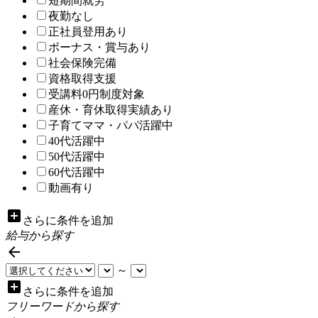
短期間就労
夜勤なし
正社員登用あり
ボーナス・賞与あり
社会保険完備
資格取得支援
受講料0円制度対象
産休・育休取得実績あり
子育てママ・パパ活躍中
40代活躍中
50代活躍中
60代活躍中
動画有り
add_box
さらに条件を追加
給与から探す

～
add_box
さらに条件を追加
フリーワードから探す