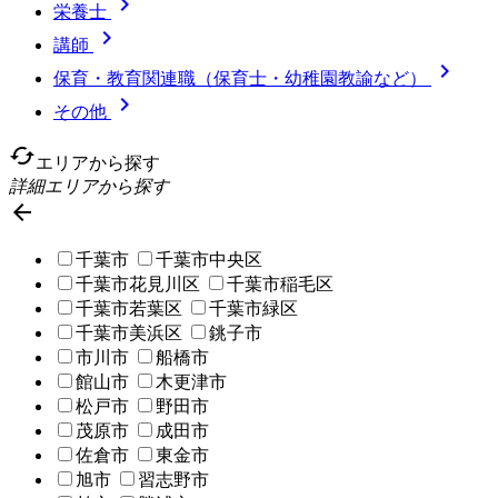

栄養士

講師

保育・教育関連職（保育士・幼稚園教諭など）

その他
cached
エリアから探す
詳細エリアから探す

千葉市
千葉市中央区
千葉市花見川区
千葉市稲毛区
千葉市若葉区
千葉市緑区
千葉市美浜区
銚子市
市川市
船橋市
館山市
木更津市
松戸市
野田市
茂原市
成田市
佐倉市
東金市
旭市
習志野市