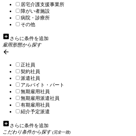
居宅介護支援事業所
障がい者施設
病院・診療所
その他
add_box
さらに条件を追加
雇用形態から探す

正社員
契約社員
派遣社員
アルバイト・パート
無期雇用社員
無期雇用派遣社員
有期雇用社員
紹介予定派遣
add_box
さらに条件を追加
こだわり条件から探す
(完全一致)