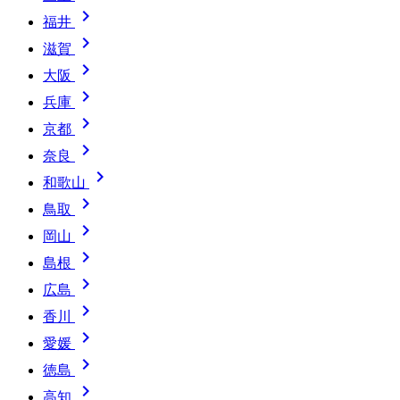

福井

滋賀

大阪

兵庫

京都

奈良

和歌山

鳥取

岡山

島根

広島

香川

愛媛

徳島

高知