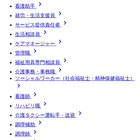

看護助手

就労・生活支援員

サービス提供責任者

生活相談員

ケアマネージャー

管理職

福祉用具専門相談員

介護事務・事務職
ソーシャルワーカー（社会福祉士・精神保健福祉士）


看護師

リハビリ職

介護タクシー運転手・送迎

調理補助

調理師