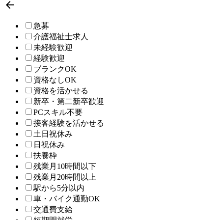

急募
介護福祉士求人
未経験歓迎
経験歓迎
ブランクOK
資格なしOK
資格を活かせる
新卒・第二新卒歓迎
PCスキル不要
接客経験を活かせる
土日祝休み
日祝休み
扶養枠
残業月10時間以下
残業月20時間以上
駅から5分以内
車・バイク通勤OK
交通費支給