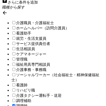
add_box
さらに条件を追加
職種から探す

介護職員・介護福祉士
ホームヘルパー（訪問介護員）
看護助手
就労・生活支援員
サービス提供責任者
生活相談員
ケアマネージャー
管理職
福祉用具専門相談員
介護事務・事務職
ソーシャルワーカー（社会福祉士・精神保健福祉
士）
看護師
リハビリ職
介護タクシー運転手・送迎
調理補助
調理師