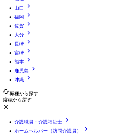

山口

福岡

佐賀

大分

長崎

宮崎

熊本

鹿児島

沖縄
cached
職種から探す
職種から探す
close

介護職員・介護福祉士

ホームヘルパー（訪問介護員）