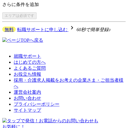
さらに
条件を追加
エリアは
必須です
navigate_next
無料
転職サポートに申し込む
60秒で簡単登録♪
就職サポート
はじめての方へ
よくあるご質問
お役立ち情報
採用・介護求人掲載をお考えの企業さま・ご担当者様
へ
運営会社案内
お問い合わせ
プライバシーポリシー
サイトマップ