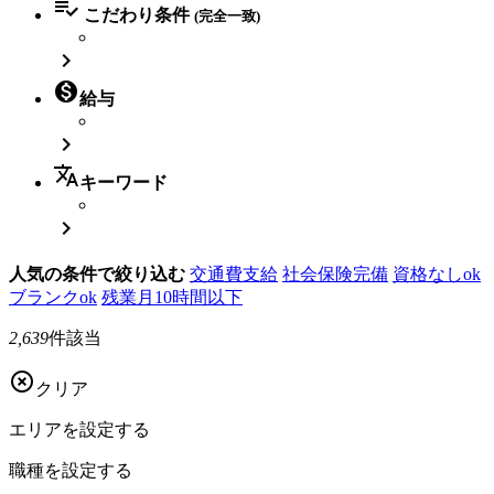

こだわり条件
(完全一致)


給与

translate
キーワード

人気の条件で絞り込む
交通費支給
社会保険完備
資格なしok
ブランクok
残業月10時間以下
2,639
件該当

クリア
エリアを
設定する
職種を
設定する