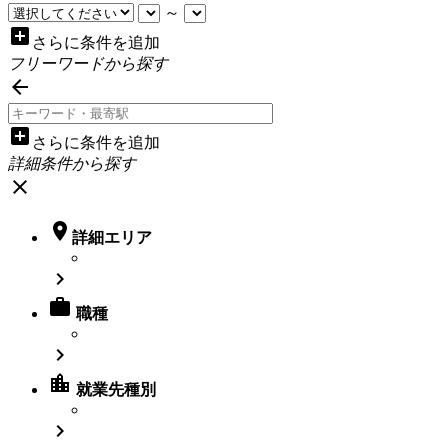
～
add_box
さらに条件を追加
フリーワードから探す

add_box
さらに条件を追加
詳細条件から探す
close

詳細エリア


職種

location_city
就業先種別
