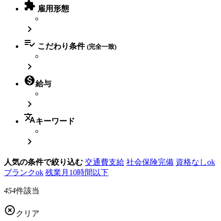

雇用形態


こだわり条件
(完全一致)


給与

translate
キーワード

人気の条件で絞り込む
交通費支給
社会保険完備
資格なしok
ブランクok
残業月10時間以下
454
件該当

クリア