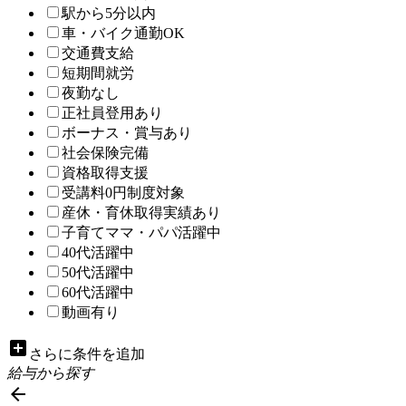
駅から5分以内
車・バイク通勤OK
交通費支給
短期間就労
夜勤なし
正社員登用あり
ボーナス・賞与あり
社会保険完備
資格取得支援
受講料0円制度対象
産休・育休取得実績あり
子育てママ・パパ活躍中
40代活躍中
50代活躍中
60代活躍中
動画有り
add_box
さらに条件を追加
給与から探す
