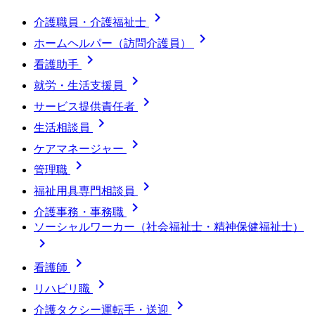

介護職員・介護福祉士

ホームヘルパー（訪問介護員）

看護助手

就労・生活支援員

サービス提供責任者

生活相談員

ケアマネージャー

管理職

福祉用具専門相談員

介護事務・事務職
ソーシャルワーカー（社会福祉士・精神保健福祉士）


看護師

リハビリ職

介護タクシー運転手・送迎