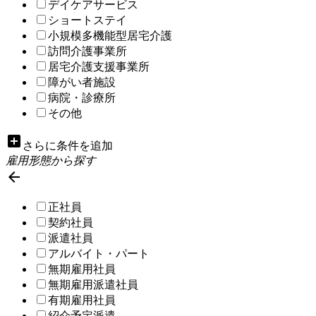
デイケアサービス
ショートステイ
小規模多機能型居宅介護
訪問介護事業所
居宅介護支援事業所
障がい者施設
病院・診療所
その他
add_box
さらに条件を追加
雇用形態から探す

正社員
契約社員
派遣社員
アルバイト・パート
無期雇用社員
無期雇用派遣社員
有期雇用社員
紹介予定派遣