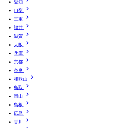
愛知

山梨

三重

福井

滋賀

大阪

兵庫

京都

奈良

和歌山

鳥取

岡山

島根

広島

香川