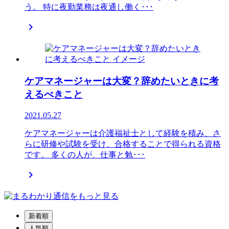
う。 特に夜勤業務は夜通し働く･･･

ケアマネージャーは大変？辞めたいときに考
えるべきこと
2021.05.27
ケアマネージャーは介護福祉士として経験を積み、さ
らに研修や試験を受け、合格することで得られる資格
です。 多くの人が、仕事と勉･･･

新着順
人気順