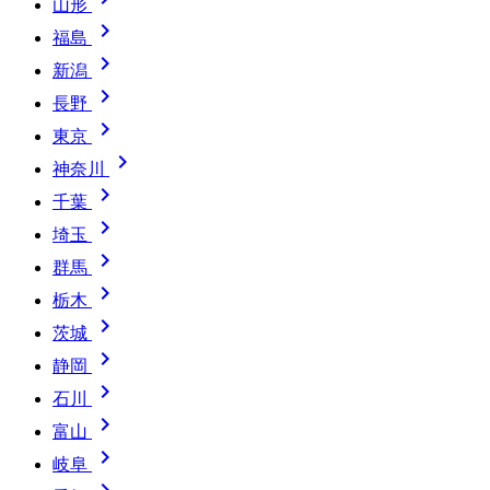
山形

福島

新潟

長野

東京

神奈川

千葉

埼玉

群馬

栃木

茨城

静岡

石川

富山

岐阜
