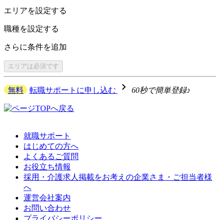
エリアを
設定する
職種を
設定する
さらに
条件を追加
エリアは
必須です
navigate_next
無料
転職サポートに申し込む
60秒で簡単登録♪
就職サポート
はじめての方へ
よくあるご質問
お役立ち情報
採用・介護求人掲載をお考えの企業さま・ご担当者様
へ
運営会社案内
お問い合わせ
プライバシーポリシー