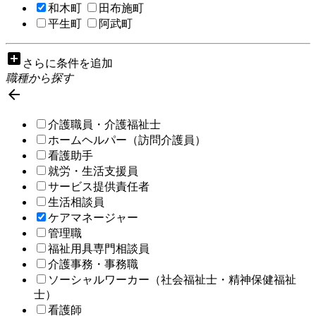
和木町
田布施町
平生町
阿武町
add_box
さらに条件を追加
職種から探す

介護職員・介護福祉士
ホームヘルパー（訪問介護員）
看護助手
就労・生活支援員
サービス提供責任者
生活相談員
ケアマネージャー
管理職
福祉用具専門相談員
介護事務・事務職
ソーシャルワーカー（社会福祉士・精神保健福祉
士）
看護師