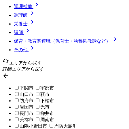

調理補助

調理師

栄養士

講師

保育・教育関連職（保育士・幼稚園教諭など）

その他
cached
エリアから探す
詳細エリアから探す

下関市
宇部市
山口市
萩市
防府市
下松市
岩国市
光市
長門市
柳井市
美祢市
周南市
山陽小野田市
周防大島町