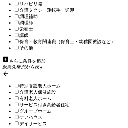
リハビリ職
介護タクシー運転手・送迎
調理補助
調理師
栄養士
講師
保育・教育関連職（保育士・幼稚園教諭など）
その他
add_box
さらに条件を追加
就業先種別から探す

特別養護老人ホーム
介護老人保健施設
有料老人ホーム
サービス付き高齢者住宅
グループホーム
ケアハウス
デイサービス