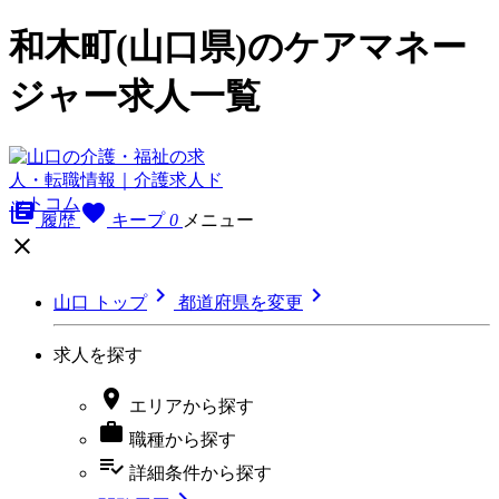
和木町(山口県)のケアマネー
ジャー求人一覧
library_books
favorite
履歴
キープ
0
メニュー



山口 トップ
都道府県を変更
求人を探す

エリア
から探す

職種
から探す
playlist_add_check
詳細条件
から探す
