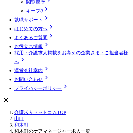
閲覧履歴

キープ
0

就職サポート

はじめての方へ

よくあるご質問

お役立ち情報
採用・介護求人掲載をお考えの企業さま・ご担当者様

へ

運営会社案内

お問い合わせ

プライバシーポリシー

介護求人ドットコムTOP
山口
和木町
和木町のケアマネージャー求人一覧