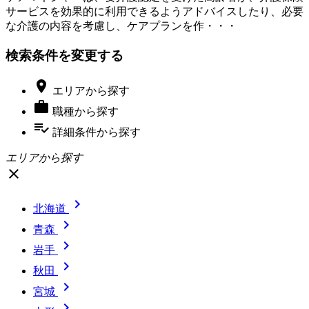
サービスを効果的に利用できるようアドバイスしたり、必要
な介護の内容を考慮し、ケアプランを作・・・
検索条件を変更する

エリア
から探す

職種
から探す
playlist_add_check
詳細条件
から探す
エリアから探す
close

北海道

青森

岩手

秋田

宮城
