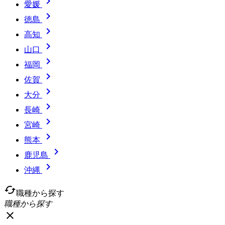

愛媛

徳島

高知

山口

福岡

佐賀

大分

長崎

宮崎

熊本

鹿児島

沖縄
cached
職種から探す
職種から探す
close