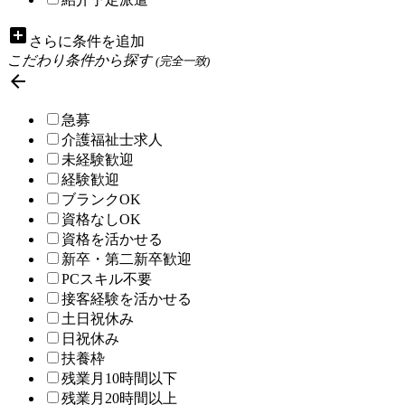
add_box
さらに条件を追加
こだわり条件から探す
(完全一致)

急募
介護福祉士求人
未経験歓迎
経験歓迎
ブランクOK
資格なしOK
資格を活かせる
新卒・第二新卒歓迎
PCスキル不要
接客経験を活かせる
土日祝休み
日祝休み
扶養枠
残業月10時間以下
残業月20時間以上