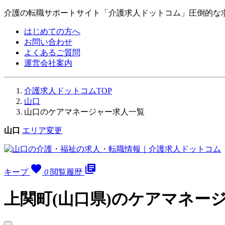
介護の転職サポートサイト「介護求人ドットコム」圧倒的な
はじめての方へ
お問い合わせ
よくあるご質問
運営会社案内
介護求人ドットコムTOP
山口
山口のケアマネージャー求人一覧
山口
エリア変更
favorite
library_books
キープ
0
閲覧履歴
上関町(山口県)のケアマネー