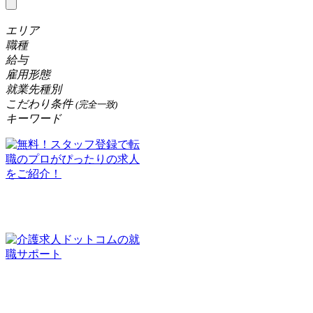
エリア
職種
給与
雇用形態
就業先種別
こだわり条件
(完全一致)
キーワード