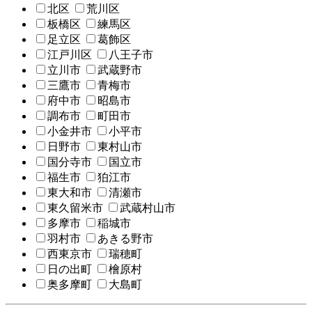
北区
荒川区
板橋区
練馬区
足立区
葛飾区
江戸川区
八王子市
立川市
武蔵野市
三鷹市
青梅市
府中市
昭島市
調布市
町田市
小金井市
小平市
日野市
東村山市
国分寺市
国立市
福生市
狛江市
東大和市
清瀬市
東久留米市
武蔵村山市
多摩市
稲城市
羽村市
あきる野市
西東京市
瑞穂町
日の出町
檜原村
奥多摩町
大島町