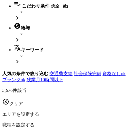

こだわり条件
(完全一致)


給与

translate
キーワード

人気の条件で絞り込む
交通費支給
社会保険完備
資格なしok
ブランクok
残業月10時間以下
5,676
件該当

クリア
エリアを
設定する
職種を
設定する