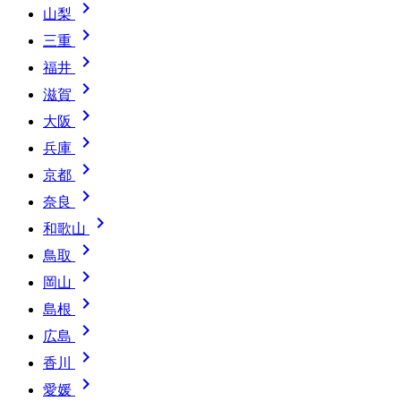

山梨

三重

福井

滋賀

大阪

兵庫

京都

奈良

和歌山

鳥取

岡山

島根

広島

香川

愛媛