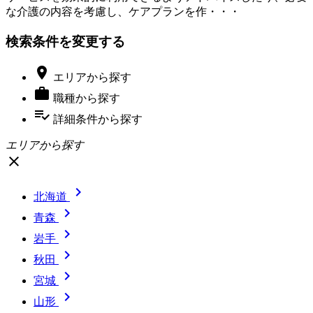
な介護の内容を考慮し、ケアプランを作・・・
検索条件を変更する

エリア
から探す

職種
から探す
playlist_add_check
詳細条件
から探す
エリアから探す
close

北海道

青森

岩手

秋田

宮城

山形