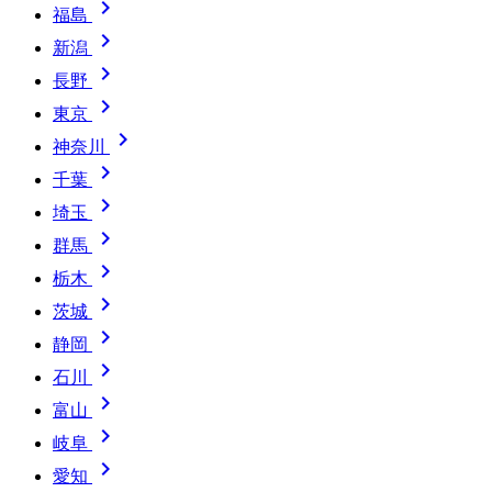

福島

新潟

長野

東京

神奈川

千葉

埼玉

群馬

栃木

茨城

静岡

石川

富山

岐阜

愛知