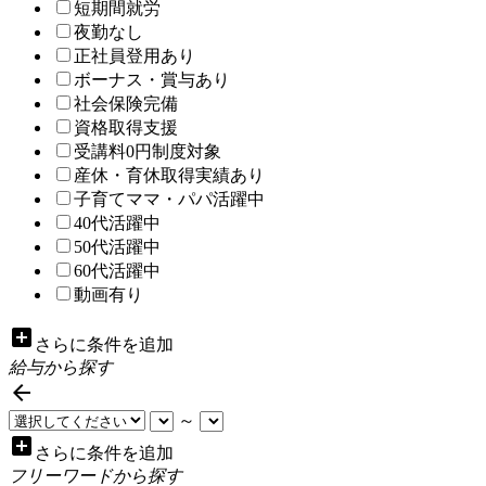
短期間就労
夜勤なし
正社員登用あり
ボーナス・賞与あり
社会保険完備
資格取得支援
受講料0円制度対象
産休・育休取得実績あり
子育てママ・パパ活躍中
40代活躍中
50代活躍中
60代活躍中
動画有り
add_box
さらに条件を追加
給与から探す

～
add_box
さらに条件を追加
フリーワードから探す