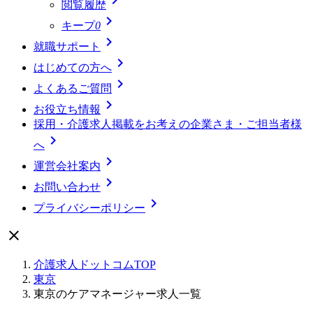
閲覧履歴

キープ
0

就職サポート

はじめての方へ

よくあるご質問

お役立ち情報
採用・介護求人掲載をお考えの企業さま・ご担当者様

へ

運営会社案内

お問い合わせ

プライバシーポリシー

介護求人ドットコムTOP
東京
東京のケアマネージャー求人一覧