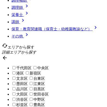
調理補助

調理師

栄養士

講師

保育・教育関連職（保育士・幼稚園教諭など）

その他
cached
エリアから探す
詳細エリアから探す

千代田区
中央区
港区
新宿区
文京区
台東区
墨田区
江東区
品川区
目黒区
大田区
世田谷区
渋谷区
中野区
杉並区
豊島区