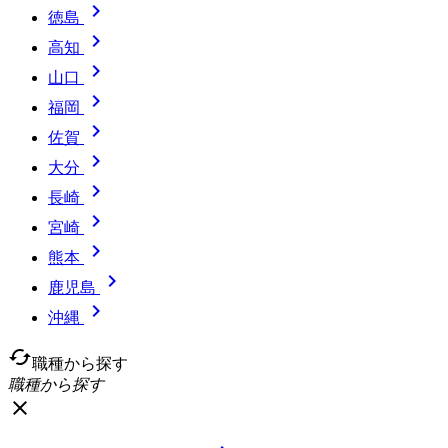

徳島

高知

山口

福岡

佐賀

大分

長崎

宮崎

熊本

鹿児島

沖縄
cached
職種から探す
職種から探す
close