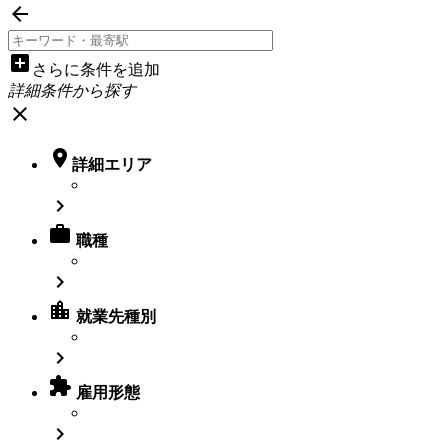

add_box
さらに条件を追加
詳細条件から探す
close

詳細エリア


職種

location_city
就業先種別


雇用形態
