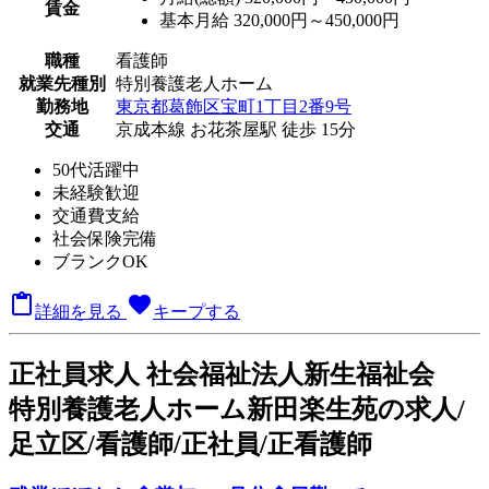
賃金
基本月給 320,000円～450,000円
職種
看護師
就業先種別
特別養護老人ホーム
勤務地
東京都葛飾区宝町1丁目2番9号
交通
京成本線 お花茶屋駅 徒歩 15分
50代活躍中
未経験歓迎
交通費支給
社会保険完備
ブランクOK

favorite
詳細を見る
キープする
正
社員求人
社会福祉法人新生福祉会
特別養護老人ホーム新田楽生苑の求人/
足立区/看護師/正社員/正看護師