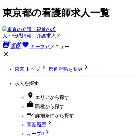
東京都の看護師求人一覧
library_books
favorite
履歴
キープ
0
メニュー



東京 トップ
都道府県を変更
求人を探す

エリア
から探す

職種
から探す
playlist_add_check
詳細条件
から探す

閲覧履歴

キープ
0