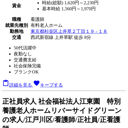
時給(総額)
1,620円～2,230円
賃金
基本時給 1,560円～1,970円
職種
看護師
就業先種別
有料老人ホーム
勤務地
東京都杉並区上井草２丁目１９ - １８
交通
西武新宿線 上井草駅 徒歩 8分
50代活躍中
夜勤なし
交通費支給
社会保険完備
ブランクOK

favorite
詳細を見る
キープする
正
社員求人
社会福祉法人江東園 特別
養護老人ホームリバーサイドグリーン
の求人/江戸川区/看護師/正社員/正看護