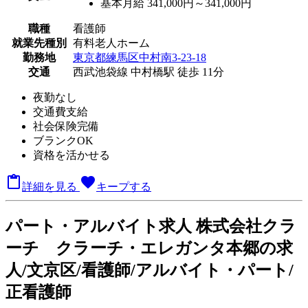
基本月給 341,000円～341,000円
職種
看護師
就業先種別
有料老人ホーム
勤務地
東京都練馬区中村南3-23-18
交通
西武池袋線 中村橋駅 徒歩 11分
夜勤なし
交通費支給
社会保険完備
ブランクOK
資格を活かせる

favorite
詳細を見る
キープする
パート
・アルバイト求人
株式会社クラ
ーチ クラーチ・エレガンタ本郷の求
人/文京区/看護師/アルバイト・パート/
正看護師