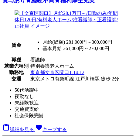
賞与あり★経験不問★福利厚生充実
月給(総額)
281,000円～300,000円
賃金
基本月給 261,000円～270,000円
職種
看護師
就業先種別
特別養護老人ホーム
勤務地
東京都文京区関口1-14-12
交通
東京メトロ有楽町線 江戸川橋駅 徒歩 2分
50代活躍中
夜勤なし
未経験歓迎
交通費支給
社会保険完備

favorite
詳細を見る
キープする