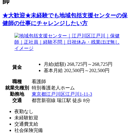
師
★大歓迎★未経験でも地域包括支援センターの保
健師の仕事にチャレンジしたい方
月給(総額)
268,725円～268,725円
賃金
基本月給 202,500円～202,500円
職種
看護師
就業先種別
特別養護老人ホーム
勤務地
東京都江戸川区江戸川1-11-3
交通
都営新宿線 瑞江駅 徒歩 8分
夜勤なし
未経験歓迎
交通費支給
社会保険完備