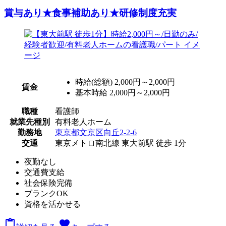
賞与あり★食事補助あり★研修制度充実
時給(総額)
2,000円～2,000円
賃金
基本時給 2,000円～2,000円
職種
看護師
就業先種別
有料老人ホーム
勤務地
東京都文京区向丘2-2-6
交通
東京メトロ南北線 東大前駅 徒歩 1分
夜勤なし
交通費支給
社会保険完備
ブランクOK
資格を活かせる

favorite