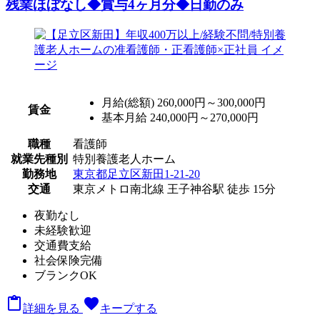
残業ほぼなし◆賞与4ヶ月分◆日勤のみ
月給(総額)
260,000円～300,000円
賃金
基本月給 240,000円～270,000円
職種
看護師
就業先種別
特別養護老人ホーム
勤務地
東京都足立区新田1-21-20
交通
東京メトロ南北線 王子神谷駅 徒歩 15分
夜勤なし
未経験歓迎
交通費支給
社会保険完備
ブランクOK

favorite
詳細を見る
キープする