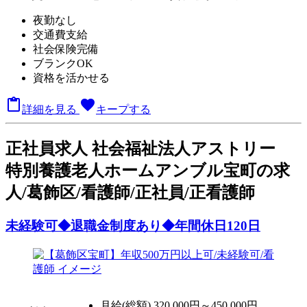
夜勤なし
交通費支給
社会保険完備
ブランクOK
資格を活かせる

favorite
詳細を見る
キープする
正
社員求人
社会福祉法人アストリー
特別養護老人ホームアンブル宝町の求
人/葛飾区/看護師/正社員/正看護師
未経験可◆退職金制度あり◆年間休日120日
月給(総額)
320,000円～450,000円