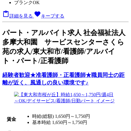
ブランクOK

favorite
詳細を見る
キープする
パート
・アルバイト求人
社会福祉法人
多摩大和園 サービスセンターさくら
苑の求人/東大和市/看護師/アルバイ
ト・パート/正看護師
経験者歓迎★准看護師・正看護師★職員同士の距
離が近く、風通しの良い環境です♪
時給(総額)
1,650円～1,750円
賃金
基本時給 1,650円～1,750円