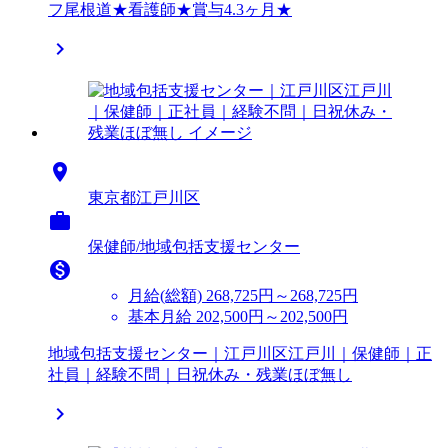
フ尾根道★看護師★賞与4.3ヶ月★


東京都江戸川区

保健師/地域包括支援センター

月給(総額)
268,725円～268,725円
基本月給 202,500円～202,500円
地域包括支援センター｜江戸川区江戸川｜保健師｜正
社員｜経験不問｜日祝休み・残業ほぼ無し
