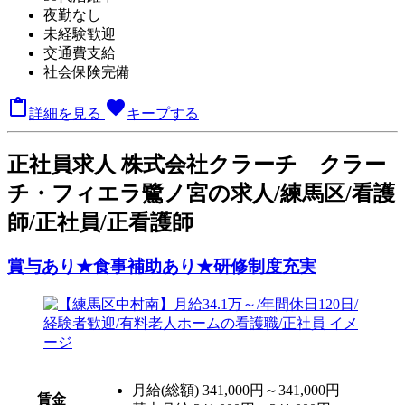
夜勤なし
未経験歓迎
交通費支給
社会保険完備

favorite
詳細を見る
キープする
正
社員求人
株式会社クラーチ クラー
チ・フィエラ鷺ノ宮の求人/練馬区/看護
師/正社員/正看護師
賞与あり★食事補助あり★研修制度充実
月給(総額)
341,000円～341,000円
賃金