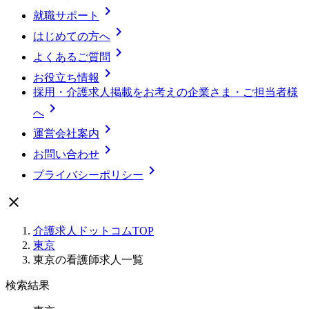

就職サポート

はじめての方へ

よくあるご質問

お役立ち情報
採用・介護求人掲載をお考えの企業さま・ご担当者様

へ

運営会社案内

お問い合わせ

プライバシーポリシー

介護求人ドットコムTOP
東京
東京の看護師求人一覧
検索結果