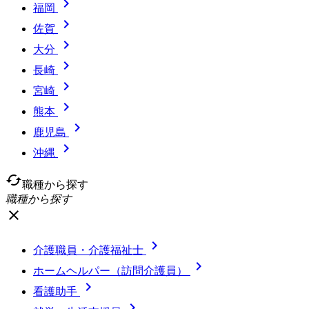

福岡

佐賀

大分

長崎

宮崎

熊本

鹿児島

沖縄
cached
職種から探す
職種から探す
close

介護職員・介護福祉士

ホームヘルパー（訪問介護員）

看護助手
