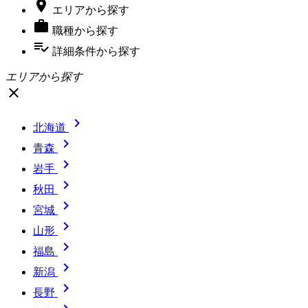

エリア
から探す

職種
から探す
playlist_add_check
詳細条件
から探す
エリアから探す
close

北海道

青森

岩手

秋田

宮城

山形

福島

新潟

長野