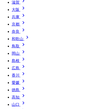

滋賀

大阪

兵庫

京都

奈良

和歌山

鳥取

岡山

島根

広島

香川

愛媛

徳島

高知

山口