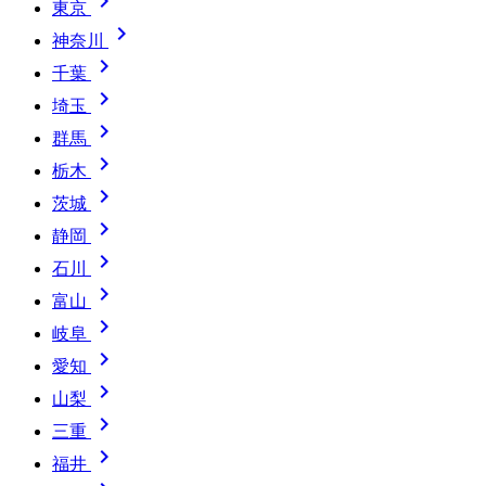

東京

神奈川

千葉

埼玉

群馬

栃木

茨城

静岡

石川

富山

岐阜

愛知

山梨

三重

福井