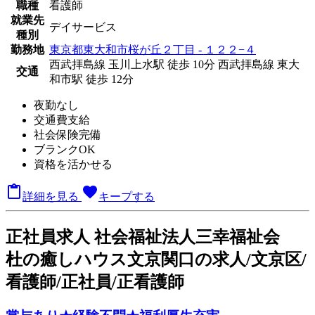
職種
看護師
就業先
デイサービス
種別
勤務地
東京都東大和市桜が丘２丁目 - １２２−４
西武拝島線 玉川上水駅 徒歩 10分
西武拝島線 東大
交通
和市駅 徒歩 12分
夜勤なし
交通費支給
社会保険完備
ブランクOK
資格を活かせる

favorite
詳細を見る
キープする
正
社員求人
社会福祉法人三幸福祉会
杜の癒しハウス文京関口の求人/文京区/
看護師/正社員/正看護師