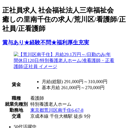
正
社員求人
社会福祉法人三幸福祉会
癒しの里南千住の求人/荒川区/看護師/正
社員/正看護師
賞与あり★経験不問★福利厚生充実
月給(総額)
291,000円～310,000円
賃金
基本月給 261,000円～270,000円
職種
看護師
就業先種別
特別養護老人ホーム
勤務地
東京都荒川区南千住6-67-8
交通
京成本線 千住大橋駅 徒歩 9分
50代活躍中