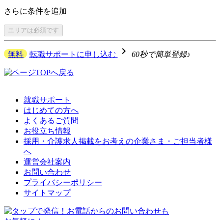
さらに
条件を追加
エリアは
必須です
navigate_next
無料
転職サポートに申し込む
60秒で簡単登録♪
就職サポート
はじめての方へ
よくあるご質問
お役立ち情報
採用・介護求人掲載をお考えの企業さま・ご担当者様
へ
運営会社案内
お問い合わせ
プライバシーポリシー
サイトマップ