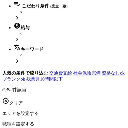

こだわり条件
(完全一致)


給与

translate
キーワード

人気の条件で絞り込む
交通費支給
社会保険完備
資格なしok
ブランクok
残業月10時間以下
6,492
件該当

クリア
エリアを
設定する
職種を
設定する