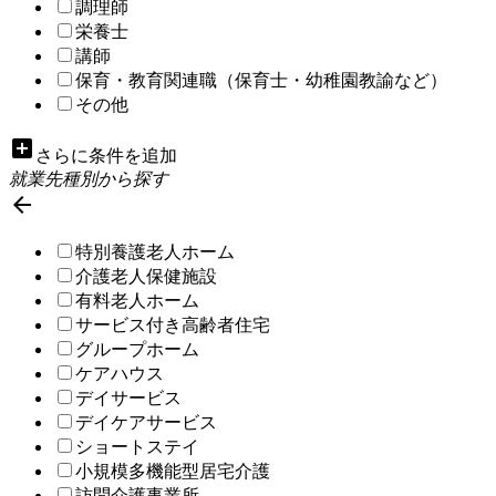
調理師
栄養士
講師
保育・教育関連職（保育士・幼稚園教諭など）
その他
add_box
さらに条件を追加
就業先種別から探す

特別養護老人ホーム
介護老人保健施設
有料老人ホーム
サービス付き高齢者住宅
グループホーム
ケアハウス
デイサービス
デイケアサービス
ショートステイ
小規模多機能型居宅介護
訪問介護事業所