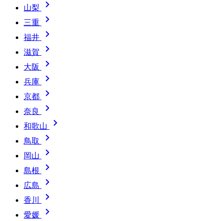

山梨

三重

福井

滋賀

大阪

兵庫

京都

奈良

和歌山

鳥取

岡山

島根

広島

香川

愛媛