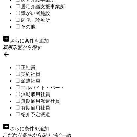
居宅介護支援事業所
障がい者施設
病院・診療所
その他
add_box
さらに条件を追加
雇用形態から探す

正社員
契約社員
派遣社員
アルバイト・パート
無期雇用社員
無期雇用派遣社員
有期雇用社員
紹介予定派遣
add_box
さらに条件を追加
こだわり条件から探す
(完全一致)