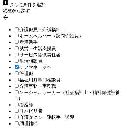
add_box
さらに条件を追加
職種から探す

介護職員・介護福祉士
ホームヘルパー（訪問介護員）
看護助手
就労・生活支援員
サービス提供責任者
生活相談員
ケアマネージャー
管理職
福祉用具専門相談員
介護事務・事務職
ソーシャルワーカー（社会福祉士・精神保健福祉
士）
看護師
リハビリ職
介護タクシー運転手・送迎
調理補助