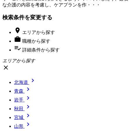
な介護の内容を考慮し、ケアプランを作・・・
検索条件を変更する

エリア
から探す

職種
から探す
playlist_add_check
詳細条件
から探す
エリアから探す
close

北海道

青森

岩手

秋田

宮城

山形