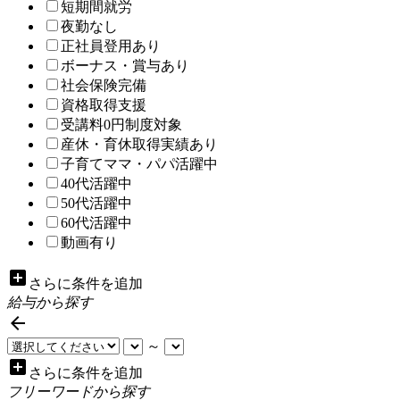
短期間就労
夜勤なし
正社員登用あり
ボーナス・賞与あり
社会保険完備
資格取得支援
受講料0円制度対象
産休・育休取得実績あり
子育てママ・パパ活躍中
40代活躍中
50代活躍中
60代活躍中
動画有り
add_box
さらに条件を追加
給与から探す

～
add_box
さらに条件を追加
フリーワードから探す