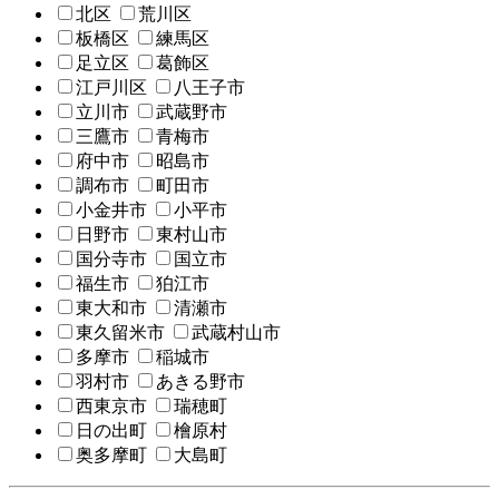
北区
荒川区
板橋区
練馬区
足立区
葛飾区
江戸川区
八王子市
立川市
武蔵野市
三鷹市
青梅市
府中市
昭島市
調布市
町田市
小金井市
小平市
日野市
東村山市
国分寺市
国立市
福生市
狛江市
東大和市
清瀬市
東久留米市
武蔵村山市
多摩市
稲城市
羽村市
あきる野市
西東京市
瑞穂町
日の出町
檜原村
奥多摩町
大島町