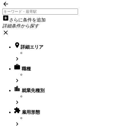

add_box
さらに条件を追加
詳細条件から探す
close

詳細エリア


職種

location_city
就業先種別


雇用形態
