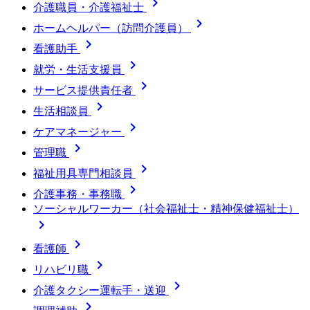

介護職員・介護福祉士

ホームヘルパー（訪問介護員）

看護助手

就労・生活支援員

サービス提供責任者

生活相談員

ケアマネージャー

管理職

福祉用具専門相談員

介護事務・事務職
ソーシャルワーカー（社会福祉士・精神保健福祉士）


看護師

リハビリ職

介護タクシー運転手・送迎
