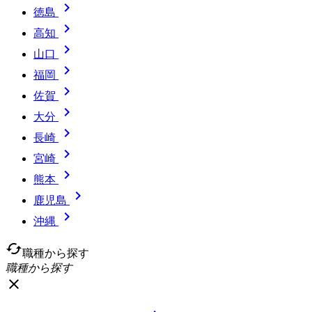

徳島

高知

山口

福岡

佐賀

大分

長崎

宮崎

熊本

鹿児島

沖縄
cached
職種から探す
職種から探す
close