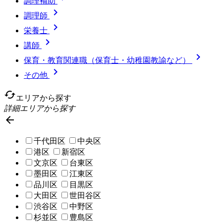
調理補助

調理師

栄養士

講師

保育・教育関連職（保育士・幼稚園教諭など）

その他
cached
エリアから探す
詳細エリアから探す

千代田区
中央区
港区
新宿区
文京区
台東区
墨田区
江東区
品川区
目黒区
大田区
世田谷区
渋谷区
中野区
杉並区
豊島区