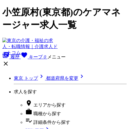
小笠原村(東京都)のケアマネ
ージャー求人一覧
library_books
favorite
履歴
キープ
0
メニュー



東京 トップ
都道府県を変更
求人を探す

エリア
から探す

職種
から探す
playlist_add_check
詳細条件
から探す
