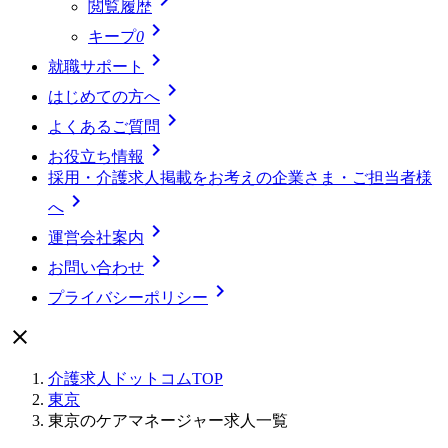
閲覧履歴

キープ
0

就職サポート

はじめての方へ

よくあるご質問

お役立ち情報
採用・介護求人掲載をお考えの企業さま・ご担当者様

へ

運営会社案内

お問い合わせ

プライバシーポリシー

介護求人ドットコムTOP
東京
東京のケアマネージャー求人一覧