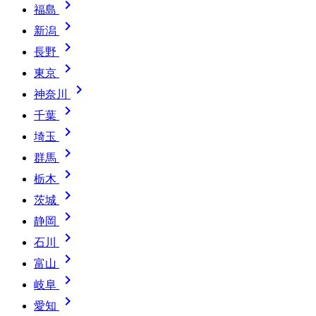

福島

新潟

長野

東京

神奈川

千葉

埼玉

群馬

栃木

茨城

静岡

石川

富山

岐阜

愛知