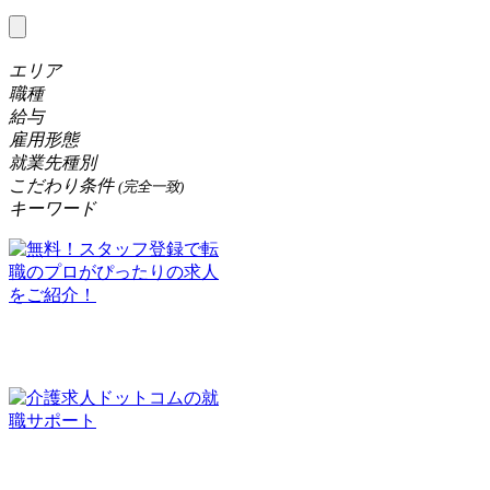
エリア
職種
給与
雇用形態
就業先種別
こだわり条件
(完全一致)
キーワード