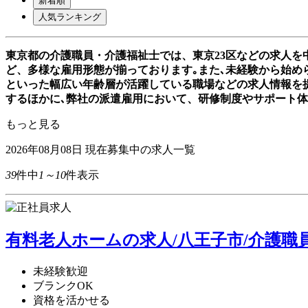
新着順
人気ランキング
東京都の介護職員・介護福祉士では、東京23区などの求人を
ど、多様な雇用形態が揃っております｡また､未経験から始めら
といった幅広い年齢層が活躍している職場などの求人情報を
するほかに､弊社の派遣雇用において、研修制度やサポート
もっと見る
2026年08月08日
現在募集中の求人一覧
39
件中
1～10
件表示
有料老人ホームの求人/八王子市/介護職
未経験歓迎
ブランクOK
資格を活かせる