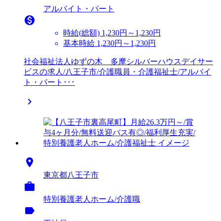
アルバイト・パート

時給(総額)
1,230円～1,230円
基本時給 1,230円～1,230円
社会福祉法人ゆずの木 多摩シルバーハウスデイサー
ビスの求人/八王子市/介護職員・介護福祉士/アルバイ
ト・パート･･･


東京都八王子市

特別養護老人ホーム/介護職
label