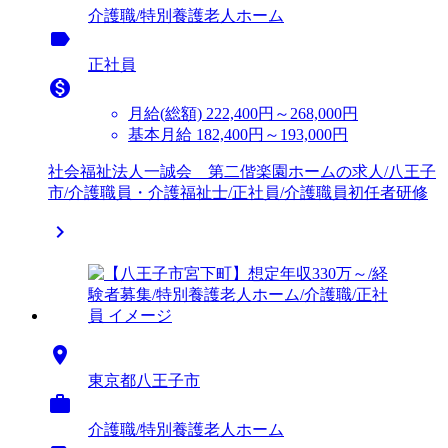
介護職/特別養護老人ホーム
label
正社員

月給(総額)
222,400円～268,000円
基本月給 182,400円～193,000円
社会福祉法人一誠会 第二偕楽園ホームの求人/八王子
市/介護職員・介護福祉士/正社員/介護職員初任者研修


東京都八王子市

介護職/特別養護老人ホーム