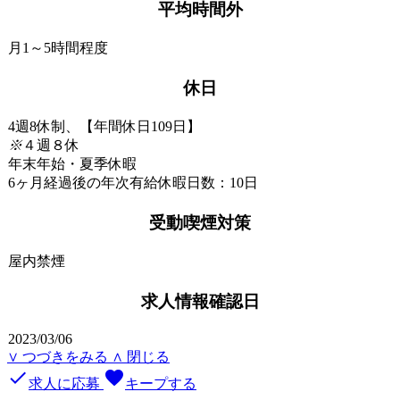
平均時間外
月1～5時間程度
休日
4週8休制、【年間休日109日】
※
４週８休
年末年始・夏季休暇
6ヶ月経過後の年次有給休暇日数：10日
受動喫煙対策
屋内禁煙
求人情報確認日
2023/03/06
∨ つづきをみる
∧ 閉じる
done
favorite
求人に応募
キープする