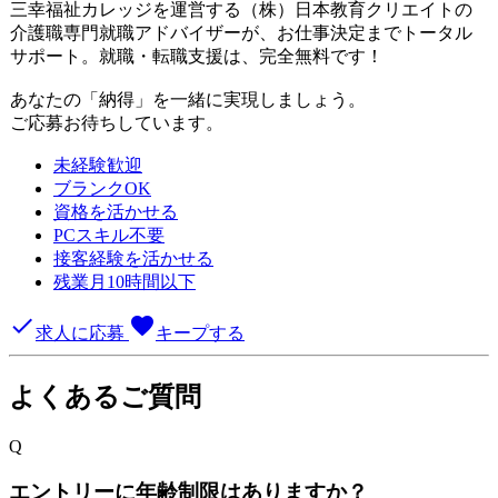
三幸福祉カレッジを運営する（株）日本教育クリエイトの
介護職専門就職アドバイザーが、お仕事決定までトータル
サポート。就職・転職支援は、完全無料です！
あなたの「納得」を一緒に実現しましょう。
ご応募お待ちしています。
未経験歓迎
ブランクOK
資格を活かせる
PCスキル不要
接客経験を活かせる
残業月10時間以下
done
favorite
求人に応募
キープする
よくあるご質問
Q
エントリーに年齢制限はありますか？