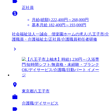
label
正社員

月給(総額)
222,400円～268,000円
基本月給 182,400円～193,000円
社会福祉法人一誠会 偕楽園ホームの求人/八王子市/介
護職員・介護福祉士/正社員/介護職員初任者研修


東京都八王子市

介護職/デイサービス
label