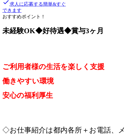
done
求人に応募する
簡単&すぐ
できます
おすすめポイント！
未経験OK◆好待遇◆賞与3ヶ月
ご利用者様の生活を楽しく支援
働きやすい環境
安心の福利厚生
◇お仕事紹介は都内各所＋お電話、メ