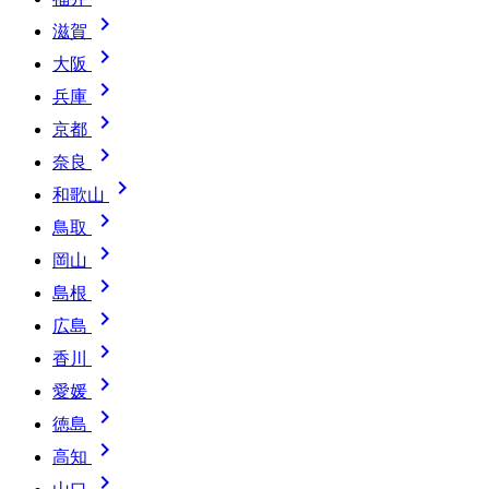

滋賀

大阪

兵庫

京都

奈良

和歌山

鳥取

岡山

島根

広島

香川

愛媛

徳島

高知
