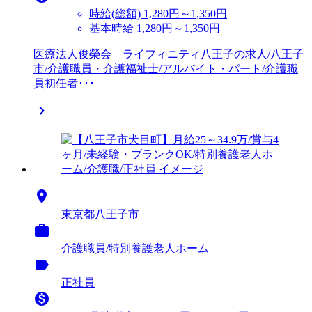
時給(総額)
1,280円～1,350円
基本時給 1,280円～1,350円
医療法人俊榮会 ライフィニティ八王子の求人/八王子
市/介護職員・介護福祉士/アルバイト・パート/介護職
員初任者･･･


東京都八王子市

介護職員/特別養護老人ホーム
label
正社員
