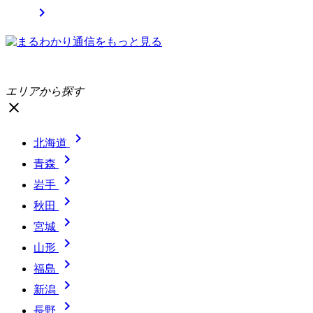

エリアから探す
close

北海道

青森

岩手

秋田

宮城

山形

福島

新潟

長野