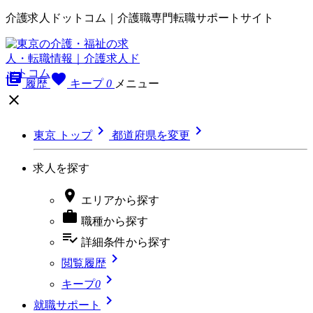
介護求人ドットコム｜介護職専門転職サポートサイト
library_books
favorite
履歴
キープ
0
メニュー



東京 トップ
都道府県を変更
求人を探す

エリア
から探す

職種
から探す
playlist_add_check
詳細条件
から探す

閲覧履歴

キープ
0

就職サポート