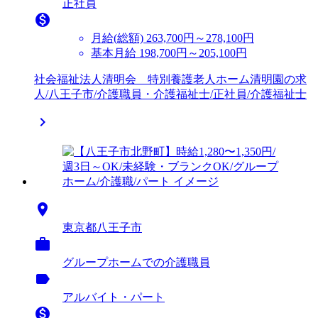
正社員

月給(総額)
263,700円～278,100円
基本月給 198,700円～205,100円
社会福祉法人清明会 特別養護老人ホーム清明園の求
人/八王子市/介護職員・介護福祉士/正社員/介護福祉士


東京都八王子市

グループホームでの介護職員
label
アルバイト・パート
