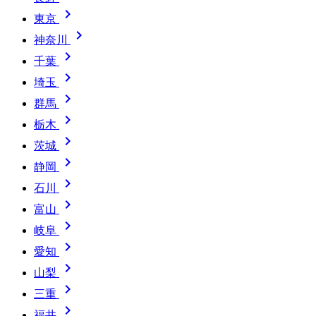

東京

神奈川

千葉

埼玉

群馬

栃木

茨城

静岡

石川

富山

岐阜

愛知

山梨

三重

福井