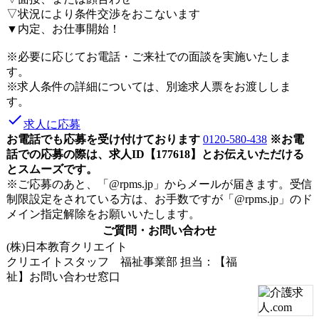
▽状況により条件交渉をおこないます
▼内定、お仕事開始！
※必要に応じてお電話・ご来社での面談を実施いたしま
す。
※求人条件の詳細については、別途求人票をお渡ししま
す。
done
求人に応募
お電話でも応募を受け付けております
0120-580-438
※お電
話での応募の際は、求人ID【177618】とお伝えいただける
とスムーズです。
※ご応募のあと、「@rpms.jp」からメールが届きます。受信
制限設定をされている方は、お手数ですが「@rpms.jp」のド
メイン指定解除をお願いいたします。
ご質問・お問い合わせ
(株)日本教育クリエイト
クリエイトスタッフ 福祉事業部
担当：【福
祉】お問い合わせ窓口