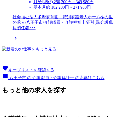
月給(総額)
250,200円～349,980円
基本月給 182,200円～271,980円
社会福祉法人多摩養育園 特別養護老人ホーム桜の里
の求人/八王子市/介護職員・介護福祉士/正社員/介護職
員初任者･･･

favorite
キープリストを確認する
article
八王子市 の 介護職員・介護福祉士 の応募はこちら
もっと他の求人を探す