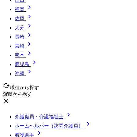
山口

福岡

佐賀

大分

長崎

宮崎

熊本

鹿児島

沖縄
cached
職種から探す
職種から探す
close

介護職員・介護福祉士

ホームヘルパー（訪問介護員）

看護助手