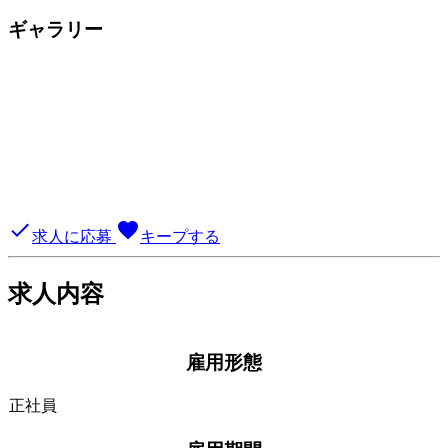
ギャラリー
done
favorite
求人に応募
キープする
求人内容
雇用形態
正社員