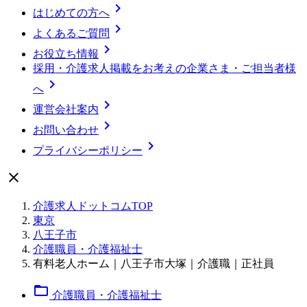

はじめての方へ

よくあるご質問

お役立ち情報
採用・介護求人掲載をお考えの企業さま・ご担当者様

へ

運営会社案内

お問い合わせ

プライバシーポリシー

介護求人ドットコムTOP
東京
八王子市
介護職員・介護福祉士
有料老人ホーム｜八王子市大塚｜介護職｜正社員
folder_open
介護職員・介護福祉士