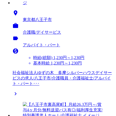

東京都八王子市

介護職/デイサービス
label
アルバイト・パート

時給(総額)
1,230円～1,230円
基本時給 1,230円～1,230円
社会福祉法人ゆずの木 多摩シルバーハウスデイサー
ビスの求人/八王子市/介護職員・介護福祉士/アルバイ
ト・パート･･･
