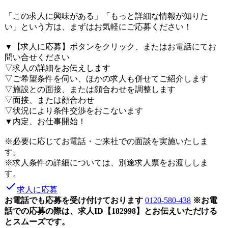
「この求人に興味がある」「もっと詳細な情報が知りた
い」という方は、まずはお気軽にご応募ください！
▼【求人に応募】ボタンをクリック、またはお電話にてお
問い合せください
▽求人の詳細をお伝えします
▽ご希望条件を伺い、ほかの求人も併せてご紹介します
▽施設との面接、または顔合わせを調整します
▽面接、または顔合わせ
▽状況により条件交渉をおこないます
▼内定、お仕事開始！
※必要に応じてお電話・ご来社での面談を実施いたしま
す。
※求人条件の詳細については、別途求人票をお渡ししま
す。
done
求人に応募
お電話でも応募を受け付けております
0120-580-438
※お電
話での応募の際は、求人ID【182998】とお伝えいただける
とスムーズです。