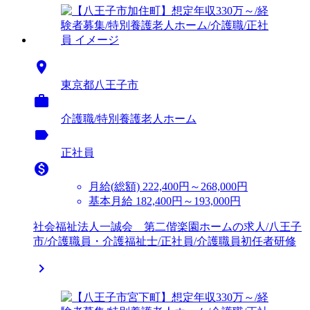

東京都八王子市

介護職/特別養護老人ホーム
label
正社員

月給(総額)
222,400円～268,000円
基本月給 182,400円～193,000円
社会福祉法人一誠会 第二偕楽園ホームの求人/八王子
市/介護職員・介護福祉士/正社員/介護職員初任者研修
