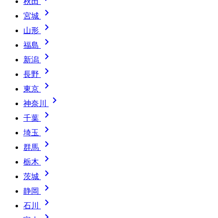
秋田

宮城

山形

福島

新潟

長野

東京

神奈川

千葉

埼玉

群馬

栃木

茨城

静岡

石川
