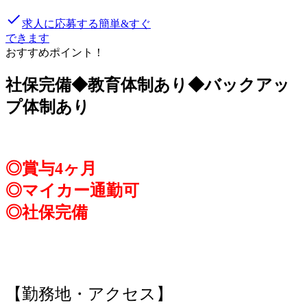
done
求人に応募する
簡単&すぐ
できます
おすすめポイント！
社保完備◆教育体制あり◆バックアッ
プ体制あり
◎賞与4ヶ月
◎マイカー通勤可
◎社保完備
【勤務地・アクセス】