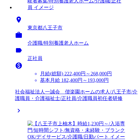

東京都八王子市

介護職/特別養護老人ホーム
label
正社員

月給(総額)
222,400円～268,000円
基本月給 182,400円～193,000円
社会福祉法人一誠会 偕楽園ホームの求人/八王子市/介
護職員・介護福祉士/正社員/介護職員初任者研修
