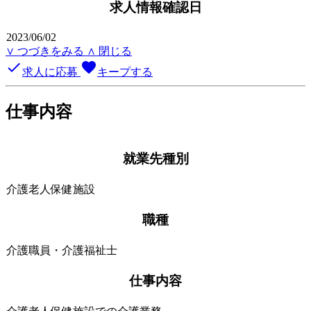
求人情報確認日
2023/06/02
∨ つづきをみる
∧ 閉じる
done
favorite
求人に応募
キープする
仕事内容
就業先種別
介護老人保健施設
職種
介護職員・介護福祉士
仕事内容