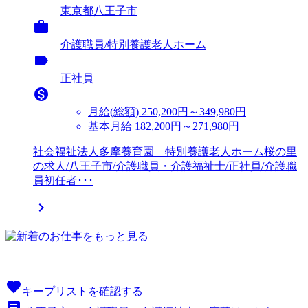
東京都八王子市

介護職員/特別養護老人ホーム
label
正社員

月給(総額)
250,200円～349,980円
基本月給 182,200円～271,980円
社会福祉法人多摩養育園 特別養護老人ホーム桜の里
の求人/八王子市/介護職員・介護福祉士/正社員/介護職
員初任者･･･

favorite
キープリストを確認する
article