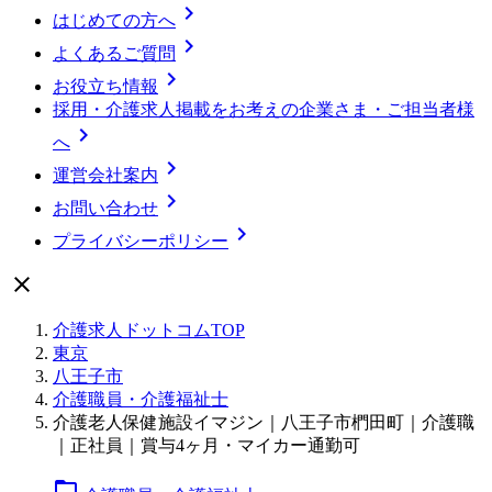

はじめての方へ

よくあるご質問

お役立ち情報
採用・介護求人掲載をお考えの企業さま・ご担当者様

へ

運営会社案内

お問い合わせ

プライバシーポリシー

介護求人ドットコムTOP
東京
八王子市
介護職員・介護福祉士
介護老人保健施設イマジン｜八王子市椚田町｜介護職
｜正社員｜賞与4ヶ月・マイカー通勤可
folder_open