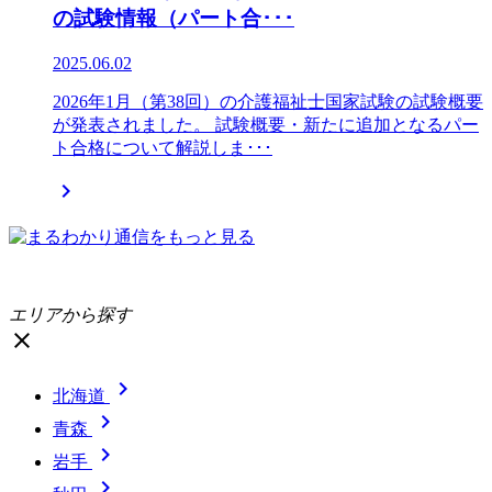
の試験情報（パート合･･･
2025.06.02
2026年1月（第38回）の介護福祉士国家試験の試験概要
が発表されました。 試験概要・新たに追加となるパー
ト合格について解説しま･･･

エリアから探す
close

北海道

青森

岩手
