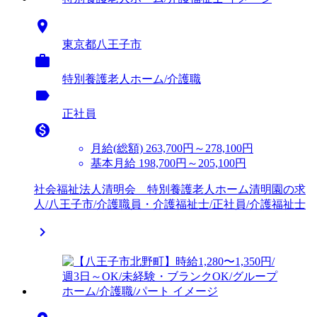

東京都八王子市

特別養護老人ホーム/介護職
label
正社員

月給(総額)
263,700円～278,100円
基本月給 198,700円～205,100円
社会福祉法人清明会 特別養護老人ホーム清明園の求
人/八王子市/介護職員・介護福祉士/正社員/介護福祉士
