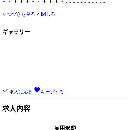
*-*-*-*-*-*-*-*-*-*-*
-*-*-*-*-*-*-*-
*-*-*-*-
∨ つづきをみる
∧ 閉じる
ギャラリー
done
favorite
求人に応募
キープする
求人内容
雇用形態