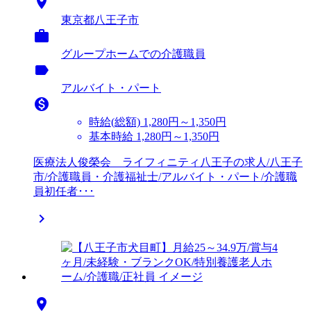

東京都八王子市

グループホームでの介護職員
label
アルバイト・パート

時給(総額)
1,280円～1,350円
基本時給 1,280円～1,350円
医療法人俊榮会 ライフィニティ八王子の求人/八王子
市/介護職員・介護福祉士/アルバイト・パート/介護職
員初任者･･･

