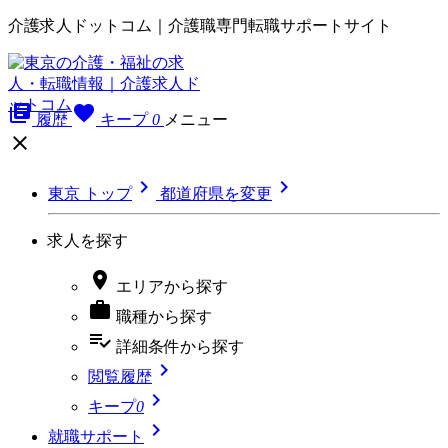
介護求人ドットコム｜介護職専門転職サポートサイト
library_books
favorite
履歴
キープ
0
メニュー



東京 トップ
都道府県を変更
求人を探す

エリア
から探す

職種
から探す
playlist_add_check
詳細条件
から探す

閲覧履歴

キープ
0

就職サポート