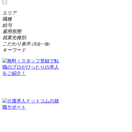
エリア
職種
給与
雇用形態
就業先種別
こだわり条件
(完全一致)
キーワード