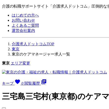
介護の転職サポートサイト「介護求人ドットコム」圧倒的な
はじめての方へ
お問い合わせ
よくあるご質問
運営会社案内
介護求人ドットコムTOP
東京
東京のケアマネージャー求人一覧
東京
エリア変更
favorite
library_books
キープ
0
閲覧履歴
三宅島三宅村(東京都)のケア