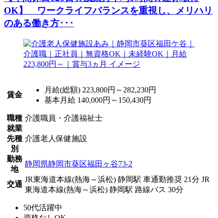
OK】 ワークライフバランスを重視し、メリハリ
のある働き方･･･
月給(総額)
223,800円～282,230円
賃金
基本月給 140,000円～150,430円
職種
介護職員・介護福祉士
就業
先種
介護老人保健施設
別
勤務
静岡県静岡市葵区福田ヶ谷73-2
地
JR東海道本線(熱海～浜松) 静岡駅 車通勤推奨 21分
JR
交通
東海道本線(熱海～浜松) 静岡駅 路線バス 30分
50代活躍中
資格なしOK