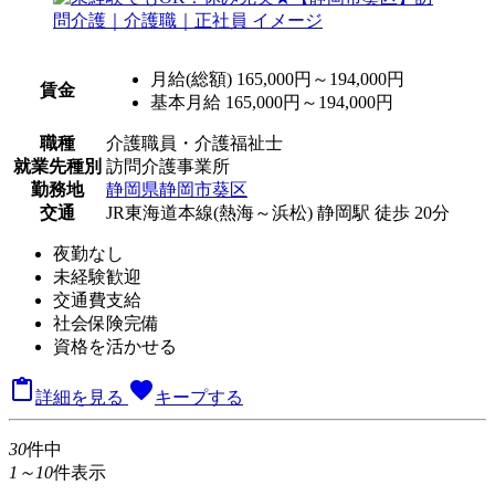
月給(総額)
165,000円～194,000円
賃金
基本月給 165,000円～194,000円
職種
介護職員・介護福祉士
就業先種別
訪問介護事業所
勤務地
静岡県静岡市葵区
交通
JR東海道本線(熱海～浜松) 静岡駅 徒歩 20分
夜勤なし
未経験歓迎
交通費支給
社会保険完備
資格を活かせる

favorite
詳細を見る
キープする
30
件中
1～10
件表示