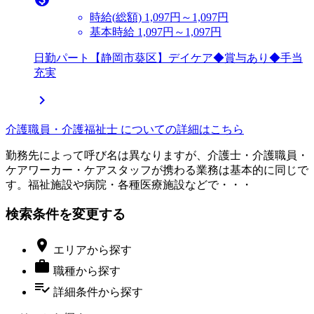
時給(総額)
1,097円～1,097円
基本時給 1,097円～1,097円
日勤パート【静岡市葵区】デイケア◆賞与あり◆手当
充実

介護職員・介護福祉士 についての詳細はこちら
勤務先によって呼び名は異なりますが、介護士・介護職員・
ケアワーカー・ケアスタッフが携わる業務は基本的に同じで
す。福祉施設や病院・各種医療施設などで・・・
検索条件を変更する

エリア
から探す

職種
から探す
playlist_add_check
詳細条件
から探す