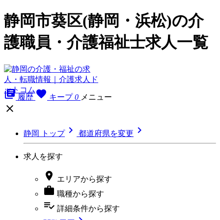
静岡市葵区(静岡・浜松)の介
護職員・介護福祉士求人一覧
library_books
favorite
履歴
キープ
0
メニュー



静岡 トップ
都道府県を変更
求人を探す

エリア
から探す

職種
から探す
playlist_add_check
詳細条件
から探す
