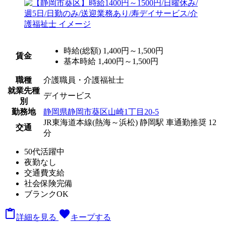
時給(総額)
1,400円～1,500円
賃金
基本時給 1,400円～1,500円
職種
介護職員・介護福祉士
就業先種
デイサービス
別
勤務地
静岡県静岡市葵区山崎1丁目20-5
JR東海道本線(熱海～浜松) 静岡駅 車通勤推奨 12
交通
分
50代活躍中
夜勤なし
交通費支給
社会保険完備
ブランクOK

favorite
詳細を見る
キープする