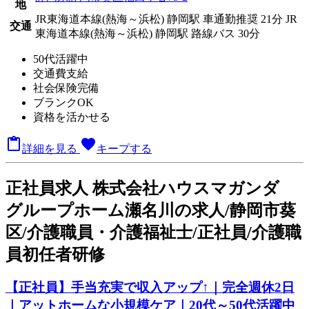
地
JR東海道本線(熱海～浜松) 静岡駅 車通勤推奨 21分
JR
交通
東海道本線(熱海～浜松) 静岡駅 路線バス 30分
50代活躍中
交通費支給
社会保険完備
ブランクOK
資格を活かせる

favorite
詳細を見る
キープする
正
社員求人
株式会社ハウスマガンダ
グループホーム瀬名川の求人/静岡市葵
区/介護職員・介護福祉士/正社員/介護職
員初任者研修
【正社員】手当充実で収入アップ↑｜完全週休2日
｜アットホームな小規模ケア｜20代～50代活躍中