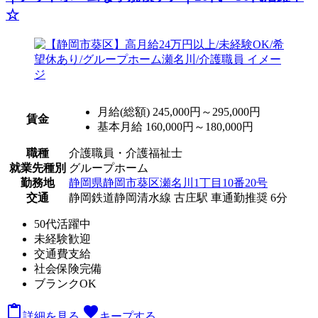
☆
月給(総額)
245,000円～295,000円
賃金
基本月給 160,000円～180,000円
職種
介護職員・介護福祉士
就業先種別
グループホーム
勤務地
静岡県静岡市葵区瀬名川1丁目10番20号
交通
静岡鉄道静岡清水線 古庄駅 車通勤推奨 6分
50代活躍中
未経験歓迎
交通費支給
社会保険完備
ブランクOK

favorite
詳細を見る
キープする