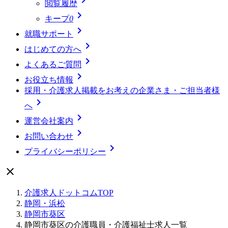
閲覧履歴

キープ
0

就職サポート

はじめての方へ

よくあるご質問

お役立ち情報
採用・介護求人掲載をお考えの企業さま・ご担当者様

へ

運営会社案内

お問い合わせ

プライバシーポリシー

介護求人ドットコムTOP
静岡・浜松
静岡市葵区
静岡市葵区の介護職員・介護福祉士求人一覧