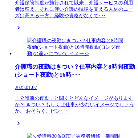
介護保険制度が施行されて以来、介護サービスの利用
者は増え、それに伴い介護の現場を支える人材のニー
ズは高まる一方。経験や資格がなくて･･･

介護職の夜勤はきつい？仕事内容と8時間夜勤
(ショート夜勤)と16時･･･
2025.01.07
「介護職の夜勤」と聞くとどんなイメージがあります
か？ きつい？もしくは仕事が少ないイメージでしょう
か。 おそらく、ピン･･･
