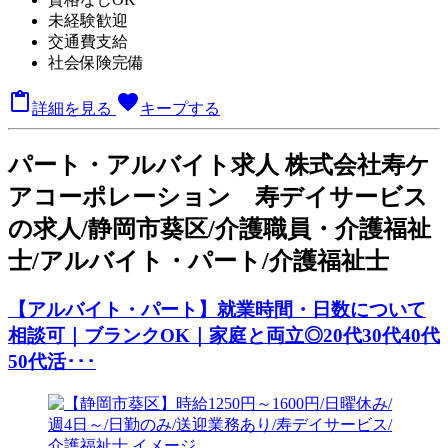
未経験歓迎
交通費支給
社会保険完備

favorite
詳細を見る
キープする
パート
・アルバイト求人
株式会社寿ケ
アコーポレーション 寿デイサービス
の求人/静岡市葵区/介護職員・介護福祉
士/アルバイト・パート/介護福祉士
【アルバイト・パート】就業時間・日数について
相談可｜ブランクOK｜家庭と両立◎20代30代40代
50代活･･･