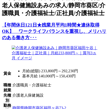
老人保健施設あみの求人/静岡市葵区/介
護職員・介護福祉士/正社員/介護福祉士
【年間休日121日★残業月平均1時間★連休取得
OK】 ワークライフバランスを重視し、メリハリ
のある働き方･･･
月給(総額)
233,800円～292,230円
賃金
基本月給 140,000円～150,430円
職種
介護職員・介護福祉士
就業
先種
介護老人保健施設
別
勤務
静岡県静岡市葵区福田ヶ谷73-2