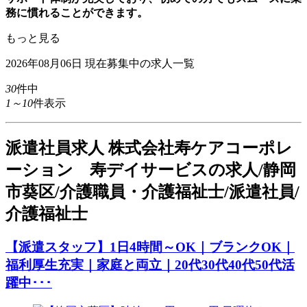
務に慣れることができます。
もっと見る
2026年08月06日
現在募集中の求人一覧
30
件中
1～10
件表示
派
遣社員求人
株式会社寿ケアコーポレ
ーション 寿デイサービスの求人/静岡
市葵区/介護職員・介護福祉士/派遣社員/
介護福祉士
【派遣スタッフ】1日4時間～OK｜ブランクOK｜
福利厚生充実｜家庭と両立｜20代30代40代50代活
躍中･･･