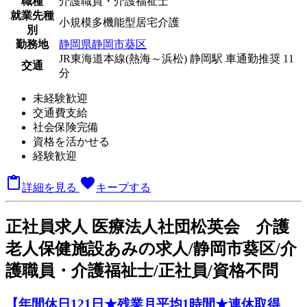
職種
介護職員・介護福祉士
就業先種
小規模多機能型居宅介護
別
勤務地
静岡県静岡市葵区
JR東海道本線(熱海～浜松) 静岡駅 車通勤推奨 11
交通
分
未経験歓迎
交通費支給
社会保険完備
資格を活かせる
経験歓迎

favorite
詳細を見る
キープする
正
社員求人
医療法人社団松英会 介護
老人保健施設あみの求人/静岡市葵区/介
護職員・介護福祉士/正社員/資格不問
【年間休日121日★残業月平均1時間★連休取得