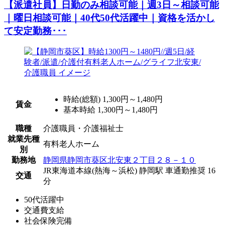
【派遣社員】日勤のみ相談可能｜週3日～相談可能
｜曜日相談可能｜40代50代活躍中｜資格を活かし
て安定勤務･･･
時給(総額)
1,300円～1,480円
賃金
基本時給 1,300円～1,480円
職種
介護職員・介護福祉士
就業先種
有料老人ホーム
別
勤務地
静岡県静岡市葵区北安東２丁目２８－１０
JR東海道本線(熱海～浜松) 静岡駅 車通勤推奨 16
交通
分
50代活躍中
交通費支給
社会保険完備