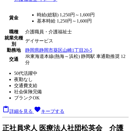
時給(総額)
1,250円～1,600円
賃金
基本時給 1,250円～1,600円
職種
介護職員・介護福祉士
就業先種
デイサービス
別
勤務地
静岡県静岡市葵区山崎1丁目20-5
JR東海道本線(熱海～浜松) 静岡駅 車通勤推奨 12
交通
分
50代活躍中
夜勤なし
交通費支給
社会保険完備
ブランクOK

favorite
詳細を見る
キープする
正
社員求人
医療法人社団松英会 介護