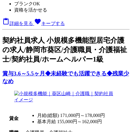
ブランクOK
資格を活かせる

favorite
詳細を見る
キープする
契
約社員求人
小規模多機能型居宅介護
の求人/静岡市葵区/介護職員・介護福祉
士/契約社員/ホームヘルパー1級
賞与3.6～5.5ヶ月◆未経験でも活躍できる◆残業少
なめ
月給(総額)
171,000円～178,000円
賃金
基本月給 155,000円～162,000円