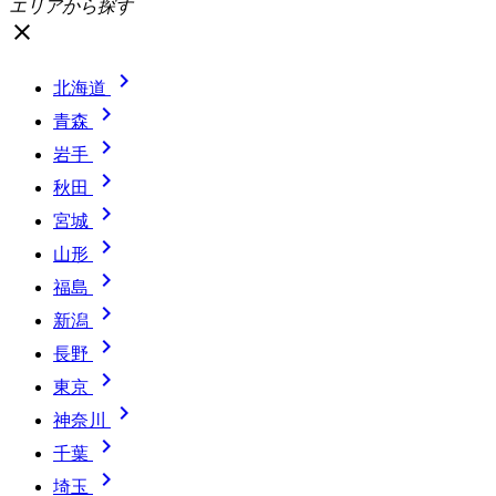
エリアから探す
close

北海道

青森

岩手

秋田

宮城

山形

福島

新潟

長野

東京

神奈川

千葉

埼玉