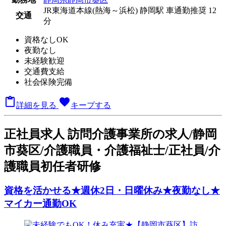
JR東海道本線(熱海～浜松) 静岡駅 車通勤推奨 12
交通
分
資格なしOK
夜勤なし
未経験歓迎
交通費支給
社会保険完備

favorite
詳細を見る
キープする
正
社員求人
訪問介護事業所の求人/静岡
市葵区/介護職員・介護福祉士/正社員/介
護職員初任者研修
資格を活かせる★週休2日・日曜休み★夜勤なし★
マイカー通勤OK