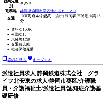
就業先種
その他
別
勤務地
静岡県静岡市葵区池ヶ谷６－２０
JR東海道本線(熱海～浜松) 静岡駅 車通勤推奨 15
交通
分
資格なしOK
夜勤なし
未経験歓迎
交通費支給
社会保険完備

favorite
詳細を見る
キープする
派
遣社員求人
静岡鉄道株式会社 グラ
イフ北安東の求人/静岡市葵区/介護職
員・介護福祉士/派遣社員/認知症介護基
礎研修