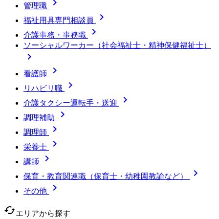

管理職

福祉用具専門相談員

介護事務・事務職
ソーシャルワーカー（社会福祉士・精神保健福祉士）


看護師

リハビリ職

介護タクシー運転手・送迎

調理補助

調理師

栄養士

講師

保育・教育関連職（保育士・幼稚園教諭など）

その他
cached
エリアから探す