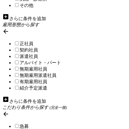
その他
add_box
さらに条件を追加
雇用形態から探す

正社員
契約社員
派遣社員
アルバイト・パート
無期雇用社員
無期雇用派遣社員
有期雇用社員
紹介予定派遣
add_box
さらに条件を追加
こだわり条件から探す
(完全一致)

急募