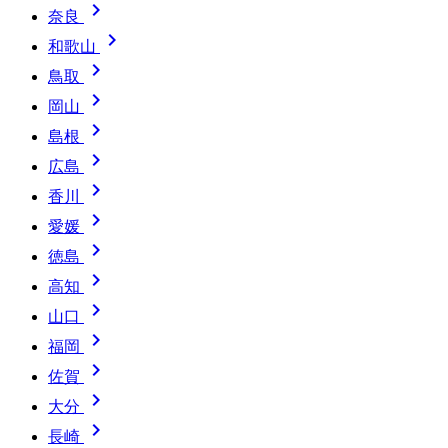

奈良

和歌山

鳥取

岡山

島根

広島

香川

愛媛

徳島

高知

山口

福岡

佐賀

大分

長崎