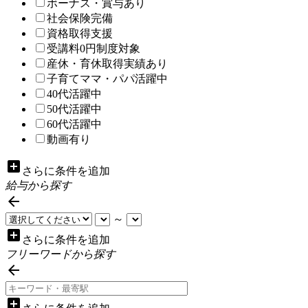
ボーナス・賞与あり
社会保険完備
資格取得支援
受講料0円制度対象
産休・育休取得実績あり
子育てママ・パパ活躍中
40代活躍中
50代活躍中
60代活躍中
動画有り
add_box
さらに条件を追加
給与から探す

～
add_box
さらに条件を追加
フリーワードから探す

add_box