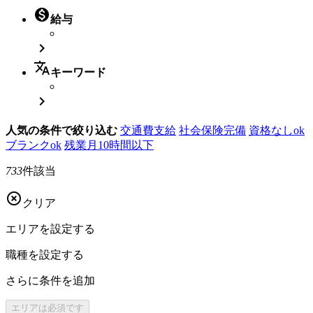

給与

translate
キーワード

人気の条件で絞り込む
交通費支給
社会保険完備
資格なしok
ブランクok
残業月10時間以下
733
件該当

クリア
エリアを
設定する
職種を
設定する
さらに
条件を追加
エリアは
必須です