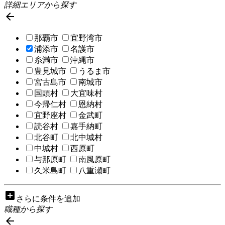
詳細エリアから探す

那覇市
宜野湾市
浦添市
名護市
糸満市
沖縄市
豊見城市
うるま市
宮古島市
南城市
国頭村
大宜味村
今帰仁村
恩納村
宜野座村
金武町
読谷村
嘉手納町
北谷町
北中城村
中城村
西原町
与那原町
南風原町
久米島町
八重瀬町
add_box
さらに条件を追加
職種から探す
