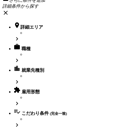
さらに条件を追加
詳細条件から探す
close

詳細エリア


職種

location_city
就業先種別


雇用形態


こだわり条件
(完全一致)
