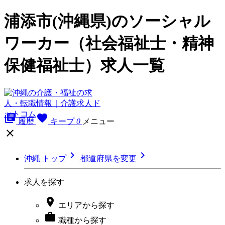
浦添市(沖縄県)のソーシャル
ワーカー（社会福祉士・精神
保健福祉士）求人一覧
library_books
favorite
履歴
キープ
0
メニュー



沖縄 トップ
都道府県を変更
求人を探す

エリア
から探す

職種
から探す