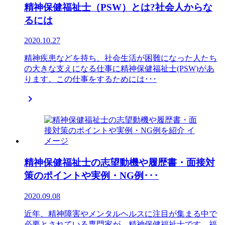
精神保健福祉士（PSW）とは?社会人からな
るには
2020.10.27
精神疾患などを持ち、社会生活が困難になった人たち
の大きな支えになる仕事に精神保健福祉士(PSW)があ
ります。この仕事をするためには･･･

精神保健福祉士の志望動機や履歴書・面接対
策のポイントや実例・NG例･･･
2020.09.08
近年、精神障害やメンタルヘルスに注目が集まる中で
必要とされている専門家が、精神保健福祉士です。福