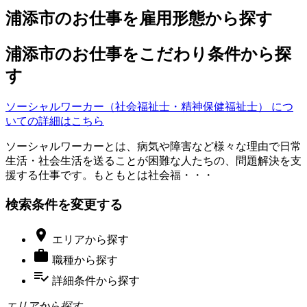
浦添市のお仕事を雇用形態から探す
浦添市のお仕事をこだわり条件から探
す
ソーシャルワーカー（社会福祉士・精神保健福祉士） につ
いての詳細はこちら
ソーシャルワーカーとは、病気や障害など様々な理由で日常
生活・社会生活を送ることが困難な人たちの、問題解決を支
援する仕事です。もともとは社会福・・・
検索条件を変更する

エリア
から探す

職種
から探す
playlist_add_check
詳細条件
から探す
エリアから探す