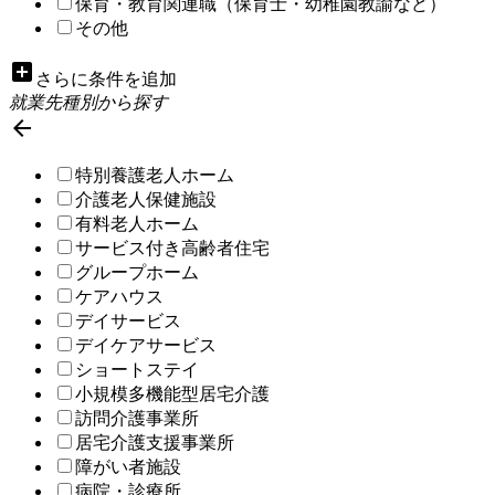
保育・教育関連職（保育士・幼稚園教諭など）
その他
add_box
さらに条件を追加
就業先種別から探す

特別養護老人ホーム
介護老人保健施設
有料老人ホーム
サービス付き高齢者住宅
グループホーム
ケアハウス
デイサービス
デイケアサービス
ショートステイ
小規模多機能型居宅介護
訪問介護事業所
居宅介護支援事業所
障がい者施設
病院・診療所