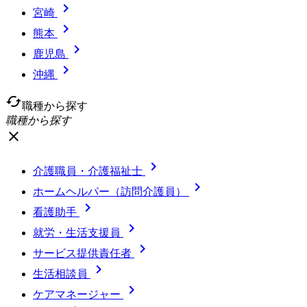

宮崎

熊本

鹿児島

沖縄
cached
職種から探す
職種から探す
close

介護職員・介護福祉士

ホームヘルパー（訪問介護員）

看護助手

就労・生活支援員

サービス提供責任者

生活相談員

ケアマネージャー