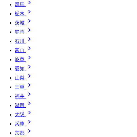

群馬

栃木

茨城

静岡

石川

富山

岐阜

愛知

山梨

三重

福井

滋賀

大阪

兵庫

京都