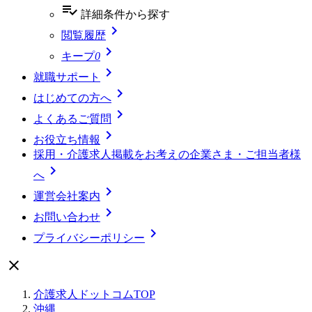
playlist_add_check
詳細条件
から探す

閲覧履歴

キープ
0

就職サポート

はじめての方へ

よくあるご質問

お役立ち情報
採用・介護求人掲載をお考えの企業さま・ご担当者様

へ

運営会社案内

お問い合わせ

プライバシーポリシー

介護求人ドットコムTOP
沖縄