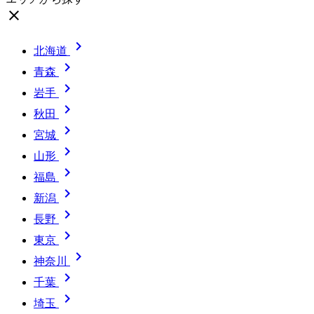
close

北海道

青森

岩手

秋田

宮城

山形

福島

新潟

長野

東京

神奈川

千葉

埼玉