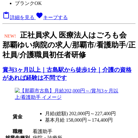
ブランクOK

favorite
詳細を見る
キープする
正
社員求人
医療法人はごろも会
NEW!
那覇ゆい病院の求人/那覇市/看護助手/正
社員/介護職員初任者研修
賞与3ヶ月以上｜古島駅から徒歩1分｜介護の資格
があれば経験は不問です
月給(総額)
202,000円～227,400円
賃金
基本月給 158,000円～174,400円
職種
看護助手
就業先種別
病院・診療所