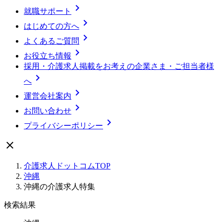

就職サポート

はじめての方へ

よくあるご質問

お役立ち情報
採用・介護求人掲載をお考えの企業さま・ご担当者様

へ

運営会社案内

お問い合わせ

プライバシーポリシー

介護求人ドットコムTOP
沖縄
沖縄の介護求人特集
検索結果