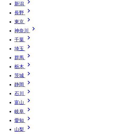

新潟

長野

東京

神奈川

千葉

埼玉

群馬

栃木

茨城

静岡

石川

富山

岐阜

愛知

山梨