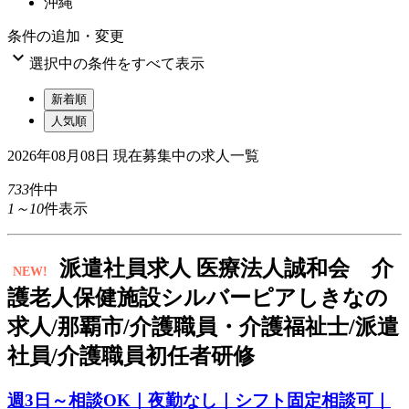
沖縄
条件の追加・変更

選択中の条件をすべて表示
新着順
人気順
2026年08月08日
現在募集中の求人一覧
733
件中
1～10
件表示
派
遣社員求人
医療法人誠和会 介
NEW!
護老人保健施設シルバーピアしきなの
求人/那覇市/介護職員・介護福祉士/派遣
社員/介護職員初任者研修
週3日～相談OK｜夜勤なし｜シフト固定相談可｜