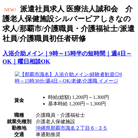
派
遣社員求人
医療法人誠和会 介
NEW!
護老人保健施設シルバーピアしきなの
求人/那覇市/介護職員・介護福祉士/派遣
社員/介護職員初任者研修
入浴介助メイン｜9時～15時半の短時間｜週4日～
OK｜曜日相談OK
時給(総額)
1,200円～1,300円
賃金
基本時給 1,200円～1,300円
職種
介護職員・介護福祉士
就業先種別
介護老人保健施設
勤務地
沖縄県那覇市識名２丁目６−３５
交通
車通勤推奨