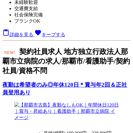
未経験歓迎
交通費支給
社会保険完備
ブランクOK

favorite
詳細を見る
キープする
契
約社員求人
地方独立行政法人那
NEW!
覇市立病院の求人/那覇市/看護助手/契約
社員/資格不問
夜勤は希望者のみ◎年休120日＊賞与年2回＆正社
員登用あり