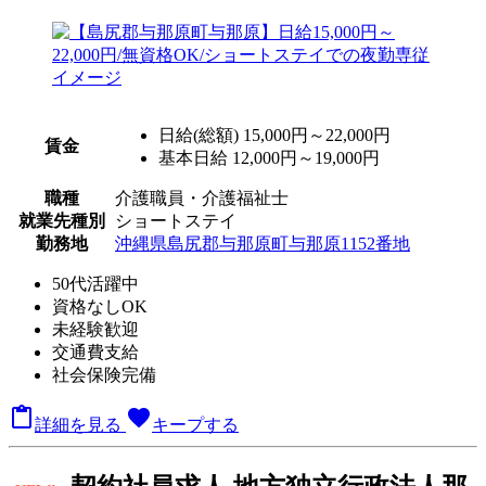
日給(総額)
15,000円～22,000円
賃金
基本日給 12,000円～19,000円
職種
介護職員・介護福祉士
就業先種別
ショートステイ
勤務地
沖縄県島尻郡与那原町与那原1152番地
50代活躍中
資格なしOK
未経験歓迎
交通費支給
社会保険完備

favorite
詳細を見る
キープする