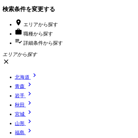
検索条件を変更する

エリア
から探す

職種
から探す
playlist_add_check
詳細条件
から探す
エリアから探す
close

北海道

青森

岩手

秋田

宮城

山形

福島