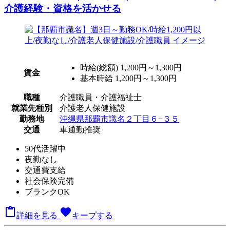
介護経験・資格を活かせる
時給(総額)
1,200円～1,300円
賃金
基本時給 1,200円～1,300円
職種
介護職員・介護福祉士
就業先種別
介護老人保健施設
勤務地
沖縄県那覇市識名２丁目６−３５
交通
車通勤推奨
50代活躍中
夜勤なし
交通費支給
社会保険完備
ブランクOK

favorite
詳細を見る
キープする