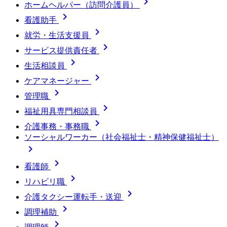

ホームヘルパー（訪問介護員）

看護助手

就労・生活支援員

サービス提供責任者

生活相談員

ケアマネージャー

管理職

福祉用具専門相談員

介護事務・事務職
ソーシャルワーカー（社会福祉士・精神保健福祉士）


看護師

リハビリ職

介護タクシー運転手・送迎

調理補助
