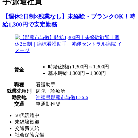
手/派遣社員
【週休2日制×残業なし】未経験・ブランクOK！時
給1,300円で安定勤務
時給(総額)
1,300円～1,300円
賃金
基本時給 1,300円～1,300円
職種
看護助手
就業先種別
病院・診療所
勤務地
沖縄県那覇市与儀1‐26‐6
交通
車通勤推奨
50代活躍中
未経験歓迎
交通費支給
社会保険完備