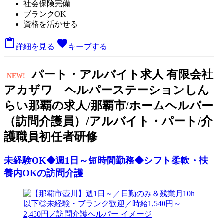
社会保険完備
ブランクOK
資格を活かせる

favorite
詳細を見る
キープする
パート
・アルバイト求人
有限会社
NEW!
アカザワ ヘルパーステーションしん
らい那覇の求人/那覇市/ホームヘルパー
（訪問介護員）/アルバイト・パート/介
護職員初任者研修
未経験OK◆週1日～短時間勤務◆シフト柔軟・扶
養内OKの訪問介護