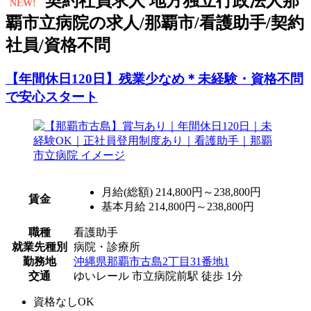
契
約社員求人
地方独立行政法人那
NEW!
覇市立病院の求人/那覇市/看護助手/契約
社員/資格不問
【年間休日120日】残業少なめ＊未経験・資格不問
で安心スタート
月給(総額)
214,800円～238,800円
賃金
基本月給 214,800円～238,800円
職種
看護助手
就業先種別
病院・診療所
勤務地
沖縄県那覇市古島2丁目31番地1
交通
ゆいレール 市立病院前駅 徒歩 1分
資格なしOK