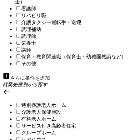
士）
看護師
リハビリ職
介護タクシー運転手・送迎
調理補助
調理師
栄養士
講師
保育・教育関連職（保育士・幼稚園教諭など）
その他
add_box
さらに条件を追加
就業先種別から探す

特別養護老人ホーム
介護老人保健施設
有料老人ホーム
サービス付き高齢者住宅
グループホーム
ケアハウス