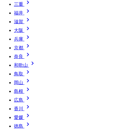

三重

福井

滋賀

大阪

兵庫

京都

奈良

和歌山

鳥取

岡山

島根

広島

香川

愛媛

徳島