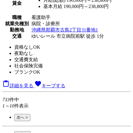
月給(総額)
190,000円～238,800円
賃金
基本月給 190,000円～238,800円
職種
看護助手
就業先種別
病院・診療所
勤務地
沖縄県那覇市古島2丁目31番地1
交通
ゆいレール 市立病院前駅 徒歩 1分
資格なしOK
夜勤なし
交通費支給
社会保険完備
ブランクOK

favorite
詳細を見る
キープする
733
件中
1～10
件表示
次へ >