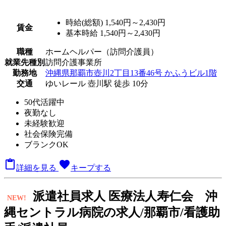
時給(総額)
1,540円～2,430円
賃金
基本時給 1,540円～2,430円
職種
ホームヘルパー（訪問介護員）
就業先種別
訪問介護事業所
勤務地
沖縄県那覇市壺川2丁目13番46号 かふうビル1階
交通
ゆいレール 壺川駅 徒歩 10分
50代活躍中
夜勤なし
未経験歓迎
社会保険完備
ブランクOK

favorite
詳細を見る
キープする
派
遣社員求人
医療法人寿仁会 沖
NEW!
縄セントラル病院の求人/那覇市/看護助