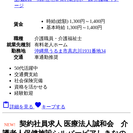
時給(総額)
1,300円～1,400円
賃金
基本時給 1,300円～1,400円
職種
介護職員・介護福祉士
就業先種別
有料老人ホーム
勤務地
沖縄県うるま市具志川1931番地34
交通
車通勤推奨
50代活躍中
交通費支給
社会保険完備
資格を活かせる
経験歓迎

favorite
詳細を見る
キープする
契
約社員求人
医療法人誠和会 介
NEW!