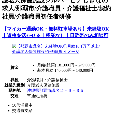
護老人保健施設シルバーピアしきなの
求人/那覇市/介護職員・介護福祉士/契約
社員/介護職員初任者研修
【マイカー通勤OK・無料駐車場あり】未経験OK
｜資格を活かせる｜残業なし｜日勤帯のみ相談可
月給(総額)
181,000円～249,000円
賃金
基本月給 140,000円～140,000円
職種
介護職員・介護福祉士
就業先種別
介護老人保健施設
勤務地
沖縄県那覇市識名２－６－３５
交通
車通勤推奨
50代活躍中
交通費支給