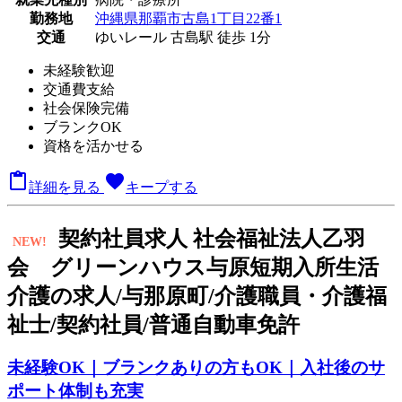
勤務地
沖縄県那覇市古島1丁目22番1
交通
ゆいレール 古島駅 徒歩 1分
未経験歓迎
交通費支給
社会保険完備
ブランクOK
資格を活かせる

favorite
詳細を見る
キープする
契
約社員求人
社会福祉法人乙羽
NEW!
会 グリーンハウス与原短期入所生活
介護の求人/与那原町/介護職員・介護福
祉士/契約社員/普通自動車免許
未経験OK｜ブランクありの方もOK｜入社後のサ
ポート体制も充実