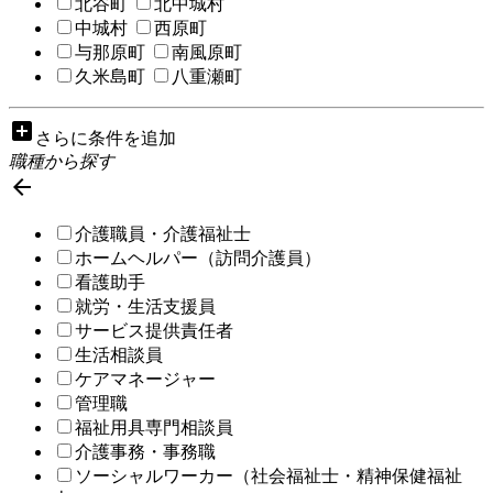
北谷町
北中城村
中城村
西原町
与那原町
南風原町
久米島町
八重瀬町
add_box
さらに条件を追加
職種から探す

介護職員・介護福祉士
ホームヘルパー（訪問介護員）
看護助手
就労・生活支援員
サービス提供責任者
生活相談員
ケアマネージャー
管理職
福祉用具専門相談員
介護事務・事務職
ソーシャルワーカー（社会福祉士・精神保健福祉