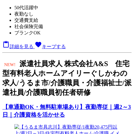
50代活躍中
夜勤なし
交通費支給
社会保険完備
ブランクOK

favorite
詳細を見る
キープする
派
遣社員求人
株式会社A&S 住宅
NEW!
型有料老人ホームアイリーぐしかわの
求人/うるま市/介護職員・介護福祉士/派
遣社員/介護職員初任者研修
【車通勤OK・無料駐車場あり】夜勤専従｜週2～3
日｜介護資格を活かせる