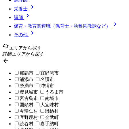
調理師

栄養士

講師

保育・教育関連職（保育士・幼稚園教諭など）

その他
cached
エリアから探す
詳細エリアから探す

那覇市
宜野湾市
浦添市
名護市
糸満市
沖縄市
豊見城市
うるま市
宮古島市
南城市
国頭村
大宜味村
今帰仁村
恩納村
宜野座村
金武町
読谷村
嘉手納町