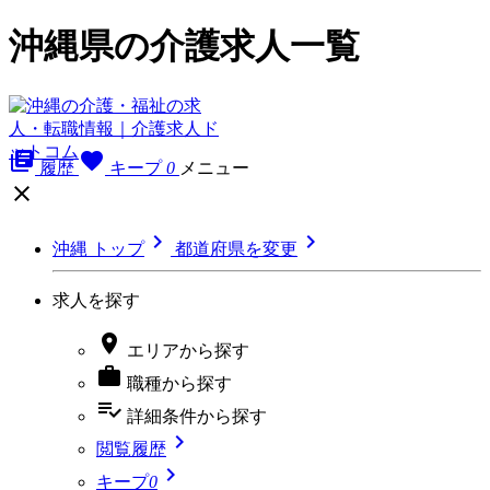
沖縄県の介護求人一覧
library_books
favorite
履歴
キープ
0
メニュー



沖縄 トップ
都道府県を変更
求人を探す

エリア
から探す

職種
から探す
playlist_add_check
詳細条件
から探す

閲覧履歴

キープ
0