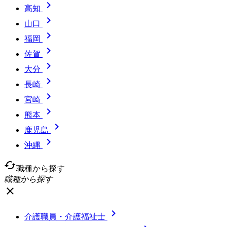

高知

山口

福岡

佐賀

大分

長崎

宮崎

熊本

鹿児島

沖縄
cached
職種から探す
職種から探す
close

介護職員・介護福祉士