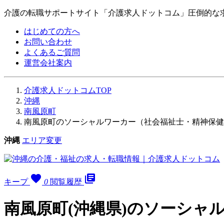
介護の転職サポートサイト「介護求人ドットコム」圧倒的な
はじめての方へ
お問い合わせ
よくあるご質問
運営会社案内
介護求人ドットコムTOP
沖縄
南風原町
南風原町のソーシャルワーカー（社会福祉士・精神保健
沖縄
エリア変更
favorite
library_books
キープ
0
閲覧履歴
南風原町(沖縄県)のソーシャ