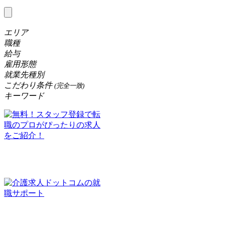
エリア
職種
給与
雇用形態
就業先種別
こだわり条件
(完全一致)
キーワード