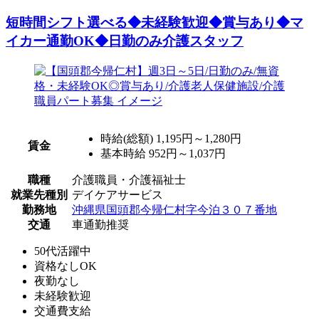
短時間シフト選べる◆未経験歓迎◆賞与あり◆マ
イカー通勤OK◆日勤のみ介護スタッフ
時給(総額)
1,195円～1,280円
賃金
基本時給 952円～1,037円
職種
介護職員・介護福祉士
就業先種別
デイケアサービス
勤務地
沖縄県国頭郡今帰仁村字今泊３０７番地
交通
車通勤推奨
50代活躍中
資格なしOK
夜勤なし
未経験歓迎
交通費支給