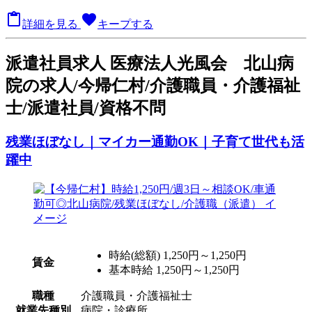

favorite
詳細を見る
キープする
派
遣社員求人
医療法人光風会 北山病
院の求人/今帰仁村/介護職員・介護福祉
士/派遣社員/資格不問
残業ほぼなし｜マイカー通勤OK｜子育て世代も活
躍中
時給(総額)
1,250円～1,250円
賃金
基本時給 1,250円～1,250円
職種
介護職員・介護福祉士
就業先種別
病院・診療所