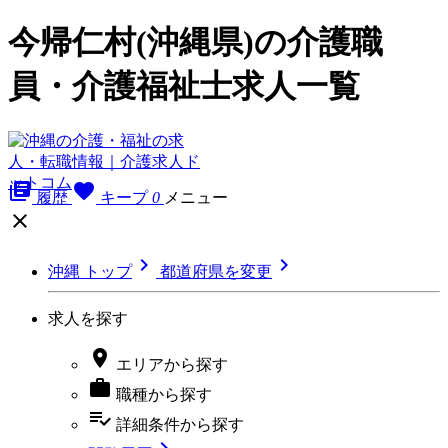
今帰仁村(沖縄県)の介護職
員・介護福祉士求人一覧
library_books
favorite
履歴
キープ
0
メニュー



沖縄 トップ
都道府県を変更
求人を探す

エリア
から探す

職種
から探す
playlist_add_check
詳細条件
から探す
