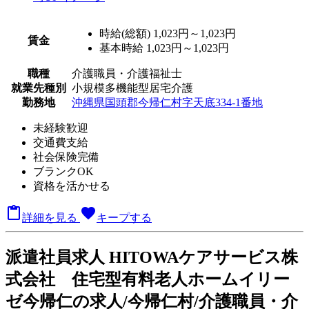
時給(総額)
1,023円～1,023円
賃金
基本時給 1,023円～1,023円
職種
介護職員・介護福祉士
就業先種別
小規模多機能型居宅介護
勤務地
沖縄県国頭郡今帰仁村字天底334-1番地
未経験歓迎
交通費支給
社会保険完備
ブランクOK
資格を活かせる

favorite
詳細を見る
キープする
派
遣社員求人
HITOWAケアサービス株
式会社 住宅型有料老人ホームイリー
ゼ今帰仁の求人/今帰仁村/介護職員・介