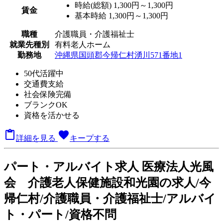
時給(総額)
1,300円～1,300円
賃金
基本時給 1,300円～1,300円
職種
介護職員・介護福祉士
就業先種別
有料老人ホーム
勤務地
沖縄県国頭郡今帰仁村湧川571番地1
50代活躍中
交通費支給
社会保険完備
ブランクOK
資格を活かせる

favorite
詳細を見る
キープする
パート
・アルバイト求人
医療法人光風
会 介護老人保健施設和光園の求人/今
帰仁村/介護職員・介護福祉士/アルバイ
ト・パート/資格不問