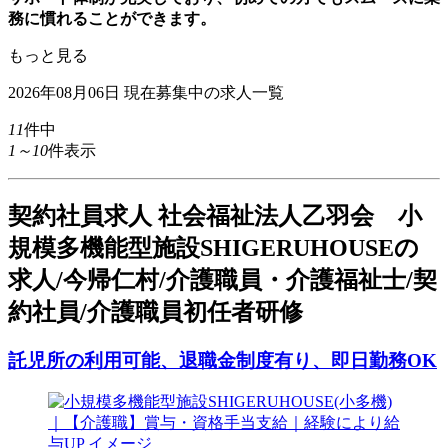
務に慣れることができます。
もっと見る
2026年08月06日
現在募集中の求人一覧
11
件中
1～10
件表示
契
約社員求人
社会福祉法人乙羽会 小
規模多機能型施設SHIGERUHOUSEの
求人/今帰仁村/介護職員・介護福祉士/契
約社員/介護職員初任者研修
託児所の利用可能、退職金制度有り、即日勤務OK