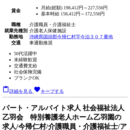
月給(総額)
198,412円～227,556円
賃金
基本時給 158,412円～172,556円
職種
介護職員・介護福祉士
就業先種別
介護老人保健施設
勤務地
沖縄県国頭郡今帰仁村字今泊３０７番地
交通
車通勤推奨
50代活躍中
未経験歓迎
交通費支給
社会保険完備
ブランクOK

favorite
詳細を見る
キープする
パート
・アルバイト求人
社会福祉法人
乙羽会 特別養護老人ホーム乙羽園の
求人/今帰仁村/介護職員・介護福祉士/ア