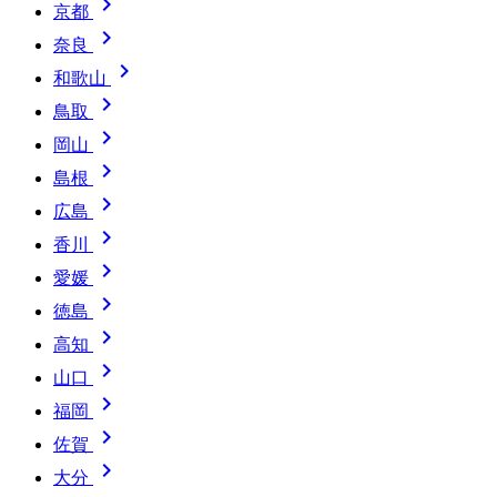

京都

奈良

和歌山

鳥取

岡山

島根

広島

香川

愛媛

徳島

高知

山口

福岡

佐賀

大分