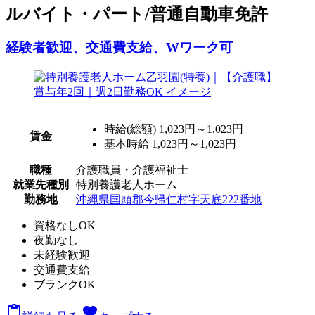
ルバイト・パート/普通自動車免許
経験者歓迎、交通費支給、Wワーク可
時給(総額)
1,023円～1,023円
賃金
基本時給 1,023円～1,023円
職種
介護職員・介護福祉士
就業先種別
特別養護老人ホーム
勤務地
沖縄県国頭郡今帰仁村字天底222番地
資格なしOK
夜勤なし
未経験歓迎
交通費支給
ブランクOK

favorite