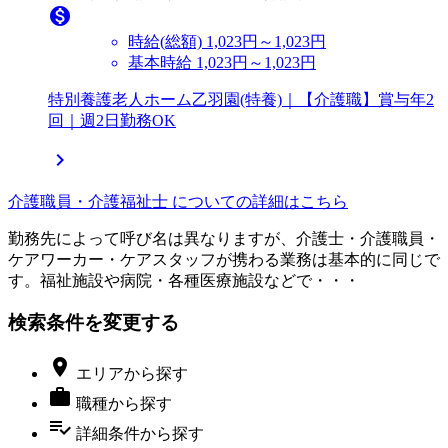

時給(総額)
1,023円～1,023円
基本時給 1,023円～1,023円
特別養護老人ホーム乙羽園(特養)｜【介護職】賞与年2
回｜週2日勤務OK

介護職員・介護福祉士 についての詳細はこちら
勤務先によって呼び名は異なりますが、介護士・介護職員・
ケアワーカー・ケアスタッフが携わる業務は基本的に同じで
す。福祉施設や病院・各種医療施設などで・・・
検索条件を変更する

エリア
から探す

職種
から探す
playlist_add_check
詳細条件
から探す