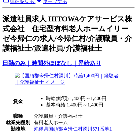
詳細を見る
キープする
派
遣社員求人
HITOWAケアサービス株
式会社 住宅型有料老人ホームイリー
ゼ今帰仁の求人/今帰仁村/介護職員・介
護福祉士/派遣社員/介護福祉士
日勤のみ｜時間外ほぼなし｜昇給あり
時給(総額)
1,400円～1,400円
賃金
基本時給 1,400円～1,400円
職種
介護職員・介護福祉士
就業先種別
有料老人ホーム
勤務地
沖縄県国頭郡今帰仁村湧川571番地1