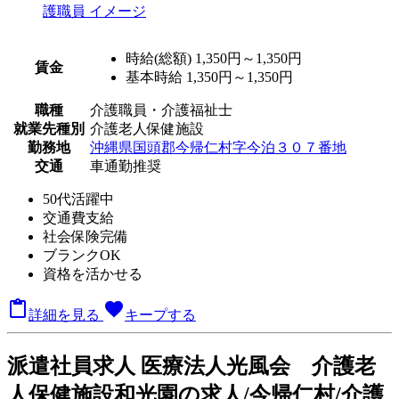
時給(総額)
1,350円～1,350円
賃金
基本時給 1,350円～1,350円
職種
介護職員・介護福祉士
就業先種別
介護老人保健施設
勤務地
沖縄県国頭郡今帰仁村字今泊３０７番地
交通
車通勤推奨
50代活躍中
交通費支給
社会保険完備
ブランクOK
資格を活かせる

favorite
詳細を見る
キープする
派
遣社員求人
医療法人光風会 介護老
人保健施設和光園の求人/今帰仁村/介護