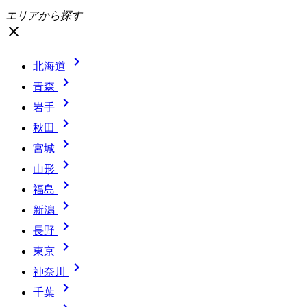
エリアから探す
close

北海道

青森

岩手

秋田

宮城

山形

福島

新潟

長野

東京

神奈川

千葉