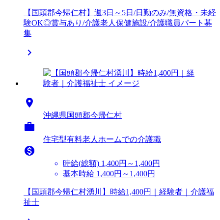
【国頭郡今帰仁村】週3日～5日/日勤のみ/無資格・未経
験OK◎賞与あり/介護老人保健施設/介護職員パート募
集


沖縄県国頭郡今帰仁村

住宅型有料老人ホームでの介護職

時給(総額)
1,400円～1,400円
基本時給 1,400円～1,400円
【国頭郡今帰仁村湧川】時給1,400円｜経験者｜介護福
祉士