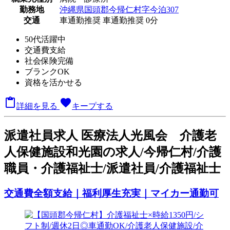
勤務地
沖縄県国頭郡今帰仁村字今泊307
交通
車通勤推奨
車通勤推奨 0分
50代活躍中
交通費支給
社会保険完備
ブランクOK
資格を活かせる

favorite
詳細を見る
キープする
派
遣社員求人
医療法人光風会 介護老
人保健施設和光園の求人/今帰仁村/介護
職員・介護福祉士/派遣社員/介護福祉士
交通費全額支給｜福利厚生充実｜マイカー通勤可