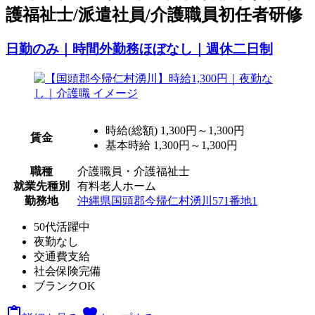
護福祉士/派遣社員/介護職員初任者研修
日勤のみ｜時間外勤務ほぼなし｜週休二日制
時給(総額)
1,300円～1,300円
賃金
基本時給 1,300円～1,300円
職種
介護職員・介護福祉士
就業先種別
有料老人ホーム
勤務地
沖縄県国頭郡今帰仁村湧川571番地1
50代活躍中
夜勤なし
交通費支給
社会保険完備
ブランクOK

favorite