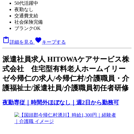
50代活躍中
夜勤なし
交通費支給
社会保険完備
ブランクOK

favorite
詳細を見る
キープする
派
遣社員求人
HITOWAケアサービス株
式会社 住宅型有料老人ホームイリー
ゼ今帰仁の求人/今帰仁村/介護職員・介
護福祉士/派遣社員/介護職員初任者研修
夜勤専従｜時間外ほぼなし｜週2日から勤務可