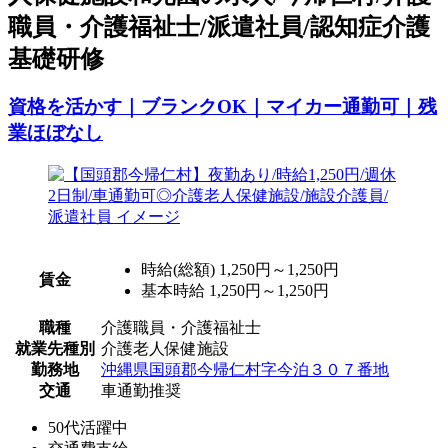
職員・介護福祉士/派遣社員/認知症介護
基礎研修
資格を活かす｜ブランクOK｜マイカー通勤可｜残
業ほぼなし
時給(総額)
1,250円～1,250円
賃金
基本時給 1,250円～1,250円
職種
介護職員・介護福祉士
就業先種別
介護老人保健施設
勤務地
沖縄県国頭郡今帰仁村字今泊３０７番地
交通
車通勤推奨
50代活躍中