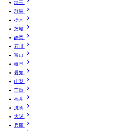

埼玉

群馬

栃木

茨城

静岡

石川

富山

岐阜

愛知

山梨

三重

福井

滋賀

大阪

兵庫