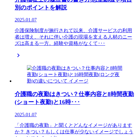
別のポイントを解説
2025.01.07
介護保険制度が施行されて以来、介護サービスの利用
者は増え、それに伴い介護の現場を支える人材のニー
ズは高まる一方。経験や資格がなくて･･･

介護職の夜勤はきつい？仕事内容と8時間夜勤
(ショート夜勤)と16時･･･
2025.01.07
「介護職の夜勤」と聞くとどんなイメージがあります
か？ きつい？もしくは仕事が少ないイメージでしょう