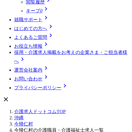
閲覧履歴

キープ
0

就職サポート

はじめての方へ

よくあるご質問

お役立ち情報
採用・介護求人掲載をお考えの企業さま・ご担当者様

へ

運営会社案内

お問い合わせ

プライバシーポリシー

介護求人ドットコムTOP
沖縄
今帰仁村
今帰仁村の介護職員・介護福祉士求人一覧