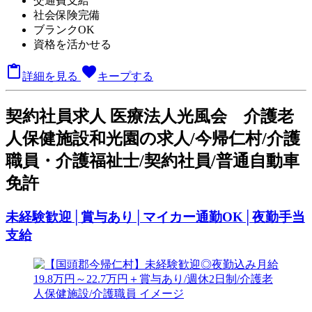
交通費支給
社会保険完備
ブランクOK
資格を活かせる

favorite
詳細を見る
キープする
契
約社員求人
医療法人光風会 介護老
人保健施設和光園の求人/今帰仁村/介護
職員・介護福祉士/契約社員/普通自動車
免許
未経験歓迎│賞与あり│マイカー通勤OK│夜勤手当
支給