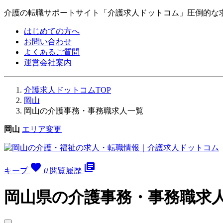
介護の転職サポートサイト「介護求人ドットコム」圧倒的な
はじめての方へ
お問い合わせ
よくあるご質問
運営会社案内
介護求人ドットコムTOP
岡山
岡山の介護事務・事務職求人一覧
岡山
エリア変更
favorite
library_books
キープ
0
閲覧履歴
岡山県の介護事務・事務職求