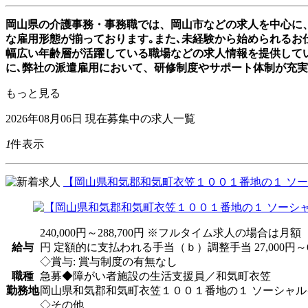
岡山県の介護事務・事務職では、岡山市などの求人を中心に
な雇用形態が揃っております｡また､未経験から始められるお仕
幅広い年齢層が活躍している職場などの求人情報を提供して
に､弊社の派遣雇用において、研修制度やサポート体制が充
もっと見る
2026年08月06日
現在募集中の求人一覧
1
件表示
【岡山県和気郡和気町衣笠１００１番地の１ ソー
240,000円～288,700円 ※フルタイム求人の場合
給与
円 定額的に支払われる手当（ｂ）調整手当 27,000円～67,
◇賞与: 賞与制度の有無なし
職種
急募◆障がい者施設の生活支援員／和気町衣笠
勤務地
岡山県和気郡和気町衣笠１００１番地の１ ソーシャ
◇その他