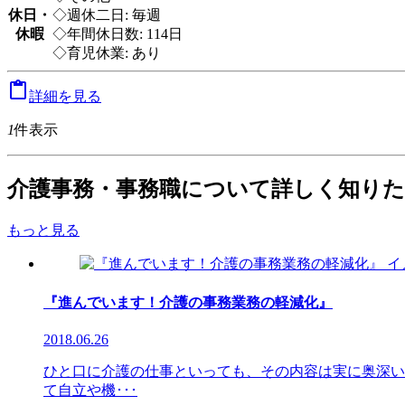
休日・
◇週休二日: 毎週
休暇
◇年間休日数: 114日
◇育児休業: あり

詳細を見る
1
件表示
介護事務・事務職について詳しく知り
もっと見る
『進んでいます！介護の事務業務の軽減化』
2018.06.26
ひと口に介護の仕事といっても、その内容は実に奥深い
て自立や機･･･