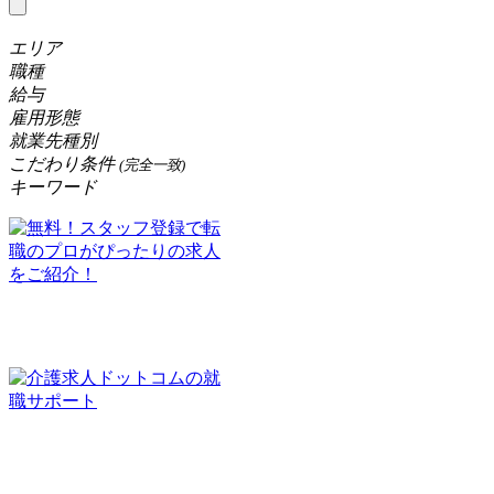
エリア
職種
給与
雇用形態
就業先種別
こだわり条件
(完全一致)
キーワード