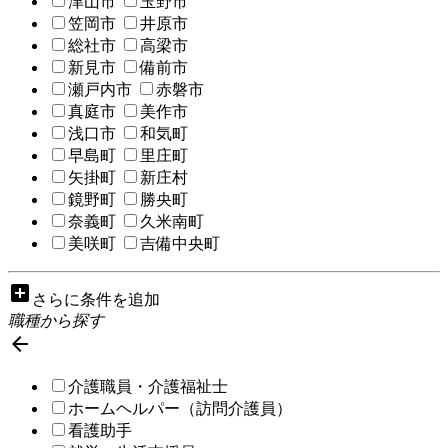
津山市
玉野市
笠岡市
井原市
総社市
高梁市
新見市
備前市
瀬戸内市
赤磐市
真庭市
美作市
浅口市
和気町
早島町
里庄町
矢掛町
新庄村
鏡野町
勝央町
奈義町
久米南町
美咲町
吉備中央町
add_box
さらに条件を追加
職種から探す

介護職員・介護福祉士
ホームヘルパー（訪問介護員）
看護助手