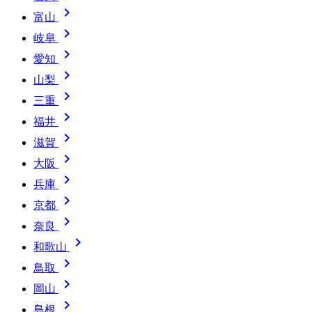

富山

岐阜

愛知

山梨

三重

福井

滋賀

大阪

兵庫

京都

奈良

和歌山

鳥取

岡山

島根