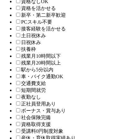
資格なしOK
資格を活かせる
新卒・第二新卒歓迎
PCスキル不要
接客経験を活かせる
土日祝休み
日祝休み
扶養枠
残業月10時間以下
残業月20時間以上
駅から5分以内
車・バイク通勤OK
交通費支給
短期間就労
夜勤なし
正社員登用あり
ボーナス・賞与あり
社会保険完備
資格取得支援
受講料0円制度対象
産休・育休取得実績あり