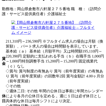
勤務地：
岡山県倉敷市八軒屋２７５番地
職 種：
（訪問介
護・サービス提供責任者）介護福祉士
211,310円～236,590円 ※フルタイム求人の場合は月額（換
算額）、パート求人の場合は時間額を表示しています。
基本給（ａ） 基本給（月額平均）又は時間額195,110円～
220,390円 定額的に支払われる手当（ｂ）在職手当 1,000円
賃
～1,000円特別調整手当 15,200円～15,200円 固定残業代
金
（ｃ）なし
◇賞与: 賞与制度の有無あり 賞与（前年度実績）の有無あ
り 賞与（前年度実績）の回数年2回 賞与金額計 4.00ヶ月分
（前年度実績）
◇その他
◇週休二日: その他 年間の公休日は事前に年間カレンダー
休
により各月の公休日を定める 。週に１日は必ず休日とし
日
具体的な休日は毎月シフトにより決定。
◇年間休日数: 110日