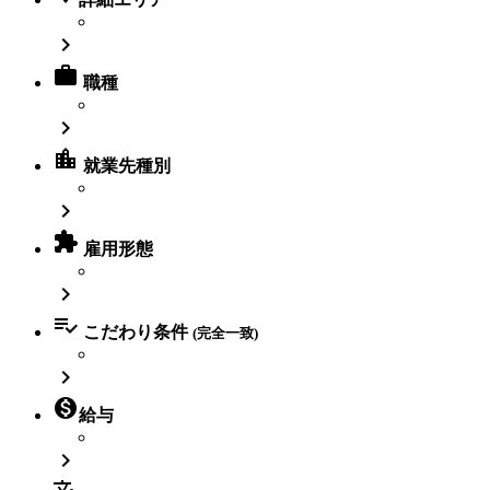


職種

location_city
就業先種別


雇用形態


こだわり条件
(完全一致)


給与
