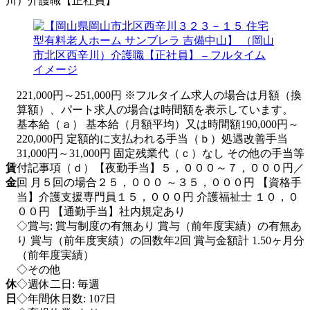
川）介護職【正社員】
221,000円～251,000円 ※フルタイム求人の場合は月額（換
算額）、パート求人の場合は時間額を表示しています。
基本給（ａ） 基本給（月額平均）又は時間額190,000円～
220,000円 定額的に支払われる手当（ｂ）処遇改善手当
31,000円～31,000円 固定残業代（ｃ）なし その他の手当等
賃
付記事項（ｄ）【夜勤手当】５，０００～７，０００円／
金
回 月５回の場合２５，０００ ～３５，０００円 【資格手
当】介護支援専門員１５，０００円 介護福祉士 １０，０
００円 【通勤手当】社内規定あり
◇賞与: 賞与制度の有無あり 賞与（前年度実績）の有無あ
り 賞与（前年度実績）の回数年2回 賞与金額計 1.50ヶ月分
（前年度実績）
◇その他
休
◇週休二日: 毎週
日
◇年間休日数: 107日