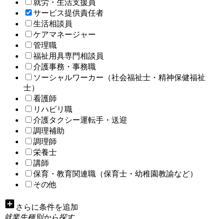
就労・生活支援員
サービス提供責任者
生活相談員
ケアマネージャー
管理職
福祉用具専門相談員
介護事務・事務職
ソーシャルワーカー（社会福祉士・精神保健福祉
士）
看護師
リハビリ職
介護タクシー運転手・送迎
調理補助
調理師
栄養士
講師
保育・教育関連職（保育士・幼稚園教諭など）
その他
add_box
さらに条件を追加
就業先種別から探す