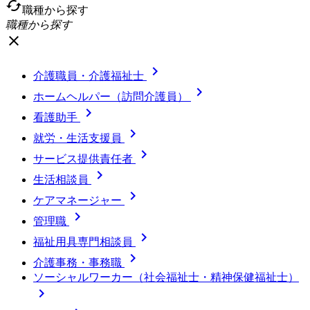
cached
職種から探す
職種から探す
close

介護職員・介護福祉士

ホームヘルパー（訪問介護員）

看護助手

就労・生活支援員

サービス提供責任者

生活相談員

ケアマネージャー

管理職

福祉用具専門相談員

介護事務・事務職
ソーシャルワーカー（社会福祉士・精神保健福祉士）
