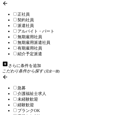

正社員
契約社員
派遣社員
アルバイト・パート
無期雇用社員
無期雇用派遣社員
有期雇用社員
紹介予定派遣
add_box
さらに条件を追加
こだわり条件から探す
(完全一致)

急募
介護福祉士求人
未経験歓迎
経験歓迎
ブランクOK