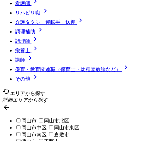

看護師

リハビリ職

介護タクシー運転手・送迎

調理補助

調理師

栄養士

講師

保育・教育関連職（保育士・幼稚園教諭など）

その他
cached
エリアから探す
詳細エリアから探す

岡山市
岡山市北区
岡山市中区
岡山市東区
岡山市南区
倉敷市