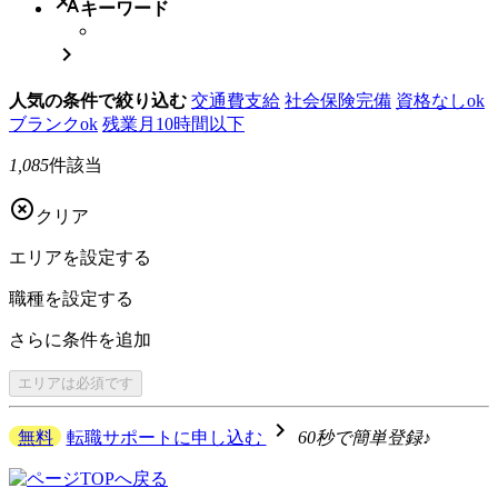
translate
キーワード

人気の条件で絞り込む
交通費支給
社会保険完備
資格なしok
ブランクok
残業月10時間以下
1,085
件該当

クリア
エリアを
設定する
職種を
設定する
さらに
条件を追加
エリアは
必須です
navigate_next
無料
転職サポートに申し込む
60秒で簡単登録♪