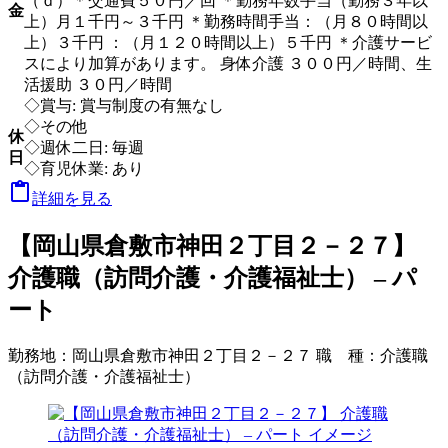
（ｄ）＊交通費５０円／回 ＊勤務年数手当（勤務３年以
金
上）月１千円～３千円 ＊勤務時間手当：（月８０時間以
上）３千円 ：（月１２０時間以上）５千円 ＊介護サービ
スにより加算があります。 身体介護 ３００円／時間、生
活援助 ３０円／時間
◇賞与: 賞与制度の有無なし
◇その他
休
◇週休二日: 毎週
日
◇育児休業: あり

詳細を見る
【岡山県倉敷市神田２丁目２－２７】
介護職（訪問介護・介護福祉士） – パ
ート
勤務地：
岡山県倉敷市神田２丁目２－２７
職 種：
介護職
（訪問介護・介護福祉士）