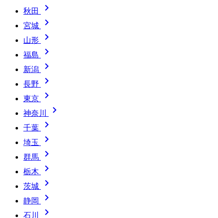

秋田

宮城

山形

福島

新潟

長野

東京

神奈川

千葉

埼玉

群馬

栃木

茨城

静岡

石川