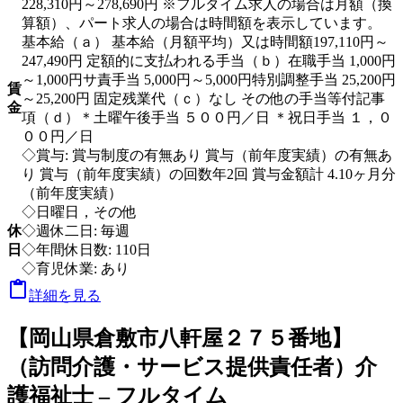
228,310円～278,690円 ※フルタイム求人の場合は月額（換
算額）、パート求人の場合は時間額を表示しています。
基本給（ａ） 基本給（月額平均）又は時間額197,110円～
247,490円 定額的に支払われる手当（ｂ）在職手当 1,000円
～1,000円サ責手当 5,000円～5,000円特別調整手当 25,200円
賃
～25,200円 固定残業代（ｃ）なし その他の手当等付記事
金
項（ｄ）＊土曜午後手当 ５００円／日 ＊祝日手当 １，０
００円／日
◇賞与: 賞与制度の有無あり 賞与（前年度実績）の有無あ
り 賞与（前年度実績）の回数年2回 賞与金額計 4.10ヶ月分
（前年度実績）
◇日曜日，その他
休
◇週休二日: 毎週
日
◇年間休日数: 110日
◇育児休業: あり

詳細を見る
【岡山県倉敷市八軒屋２７５番地】
（訪問介護・サービス提供責任者）介
護福祉士 – フルタイム