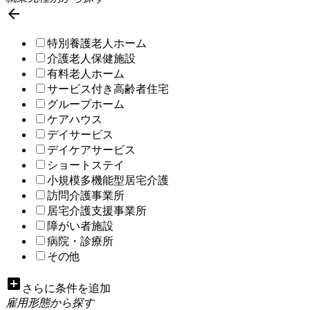

特別養護老人ホーム
介護老人保健施設
有料老人ホーム
サービス付き高齢者住宅
グループホーム
ケアハウス
デイサービス
デイケアサービス
ショートステイ
小規模多機能型居宅介護
訪問介護事業所
居宅介護支援事業所
障がい者施設
病院・診療所
その他
add_box
さらに条件を追加
雇用形態から探す