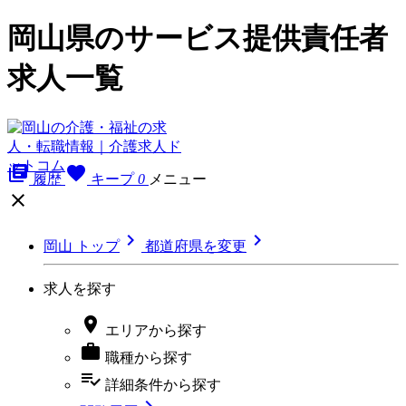
岡山県のサービス提供責任者
求人一覧
library_books
favorite
履歴
キープ
0
メニュー



岡山 トップ
都道府県を変更
求人を探す

エリア
から探す

職種
から探す
playlist_add_check
詳細条件
から探す
