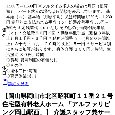
1,560円～1,590円 ※フルタイム求人の場合は月額（換算
額）、パート求人の場合は時間額を表示しています。 基
本給（ａ） 基本給（月額平均）又は時間額1,230円～1,230
円 定額的に支払われる手当（ｂ）処遇改善手当 330円～
360円 固定残業代（ｃ）なし その他の手当等付記事項
賃
（ｄ）＊交通費５０円／回 ＊勤務年数手当（勤務３年以
金
上）月１千円～３千円 ＊勤務時間手当：（月８０時間以
上）３千円 ：（月１２０時間以上）５千円 ＊サービス別
にさらに加算があります。 身体介護 ３００円／時間、生
活援助 ３０円／時間
◇賞与: 賞与制度の有無なし
◇その他
休
◇週休二日: 毎週
日
◇育児休業: あり

詳細を見る
【岡山県岡山市北区昭和町１１番２１号
住宅型有料老人ホーム 「アルファリビ
ング岡山駅西」】 介護スタッフ兼サー