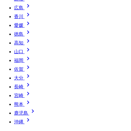

広島

香川

愛媛

徳島

高知

山口

福岡

佐賀

大分

長崎

宮崎

熊本

鹿児島

沖縄