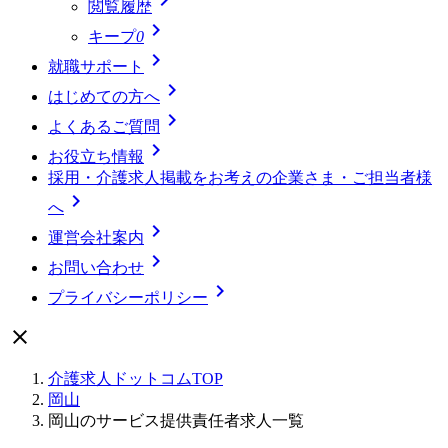
閲覧履歴

キープ
0

就職サポート

はじめての方へ

よくあるご質問

お役立ち情報
採用・介護求人掲載をお考えの企業さま・ご担当者様

へ

運営会社案内

お問い合わせ

プライバシーポリシー

介護求人ドットコムTOP
岡山
岡山のサービス提供責任者求人一覧