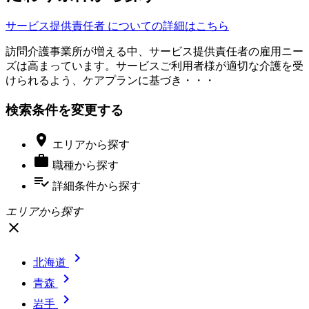
サービス提供責任者 についての詳細はこちら
訪問介護事業所が増える中、サービス提供責任者の雇用ニー
ズは高まっています。サービスご利用者様が適切な介護を受
けられるよう、ケアプランに基づき・・・
検索条件を変更する

エリア
から探す

職種
から探す
playlist_add_check
詳細条件
から探す
エリアから探す
close

北海道

青森

岩手