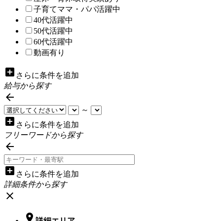
子育てママ・パパ活躍中
40代活躍中
50代活躍中
60代活躍中
動画有り
add_box
さらに条件を追加
給与から探す

～
add_box
さらに条件を追加
フリーワードから探す

add_box
さらに条件を追加
詳細条件から探す
close

詳細エリア