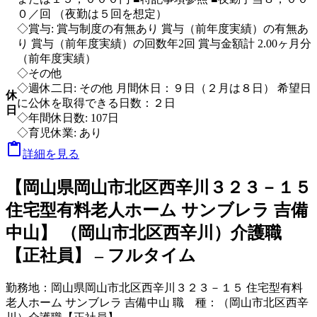
０／回 （夜勤は５回を想定）
◇賞与: 賞与制度の有無あり 賞与（前年度実績）の有無あ
り 賞与（前年度実績）の回数年2回 賞与金額計 2.00ヶ月分
（前年度実績）
◇その他
◇週休二日: その他 月間休日：９日（２月は８日） 希望日
休
に公休を取得できる日数：２日
日
◇年間休日数: 107日
◇育児休業: あり

詳細を見る
【岡山県岡山市北区西辛川３２３－１５
住宅型有料老人ホーム サンブレラ 吉備
中山】 （岡山市北区西辛川）介護職
【正社員】 – フルタイム
勤務地：
岡山県岡山市北区西辛川３２３－１５ 住宅型有料
老人ホーム サンブレラ 吉備中山
職 種：
（岡山市北区西辛