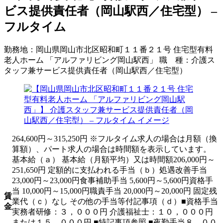
ビス提供責任者（岡山駅西／住宅型） –
フルタイム
勤務地：
岡山県岡山市北区昭和町１１番２１号 住宅型有料
老人ホーム 「アルファリビング岡山駅西」
職 種：
介護ス
タッフ兼サービス提供責任者（岡山駅西／住宅型）
264,600円～315,250円 ※フルタイム求人の場合は月額（換
算額）、パート求人の場合は時間額を表示しています。
基本給（ａ） 基本給（月額平均）又は時間額206,000円～
251,650円 定額的に支払われる手当（ｂ）処遇改善手当
23,000円～23,000円食事補助手当 5,600円～5,600円資格手
当 10,000円～15,000円職責手当 20,000円～20,000円 固定残
賃
業代（ｃ）なし その他の手当等付記事項（ｄ）■資格手当
金
実務者研修：３，０００円 介護福祉士：１０，０００円
または１５，０００円 ■特記事項参照 ■夜勤手当８，００