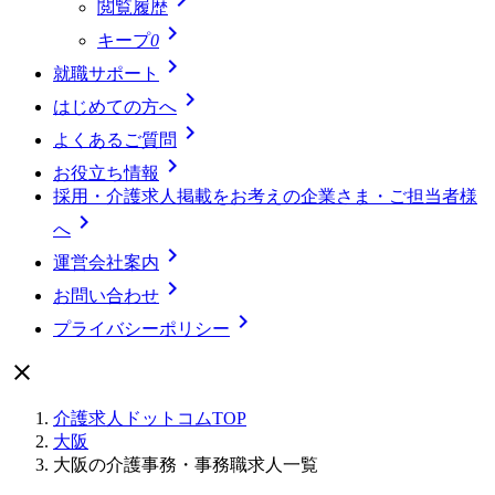
閲覧履歴

キープ
0

就職サポート

はじめての方へ

よくあるご質問

お役立ち情報
採用・介護求人掲載をお考えの企業さま・ご担当者様

へ

運営会社案内

お問い合わせ

プライバシーポリシー

介護求人ドットコムTOP
大阪
大阪の介護事務・事務職求人一覧