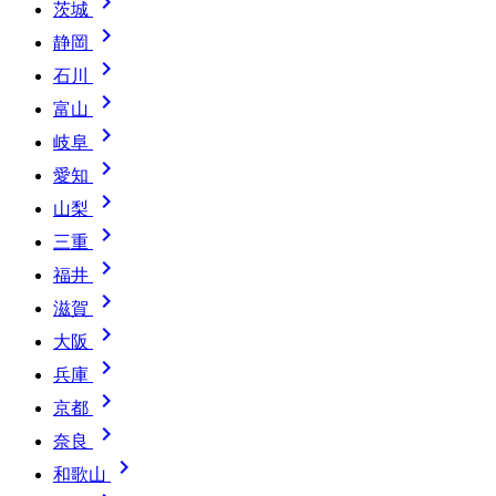

茨城

静岡

石川

富山

岐阜

愛知

山梨

三重

福井

滋賀

大阪

兵庫

京都

奈良

和歌山