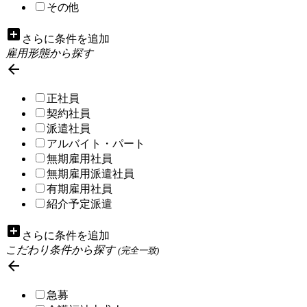
その他
add_box
さらに条件を追加
雇用形態から探す

正社員
契約社員
派遣社員
アルバイト・パート
無期雇用社員
無期雇用派遣社員
有期雇用社員
紹介予定派遣
add_box
さらに条件を追加
こだわり条件から探す
(完全一致)

急募