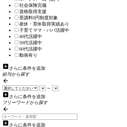
社会保険完備
資格取得支援
受講料0円制度対象
産休・育休取得実績あり
子育てママ・パパ活躍中
40代活躍中
50代活躍中
60代活躍中
動画有り
add_box
さらに条件を追加
給与から探す

～
add_box
さらに条件を追加
フリーワードから探す

add_box
さらに条件を追加