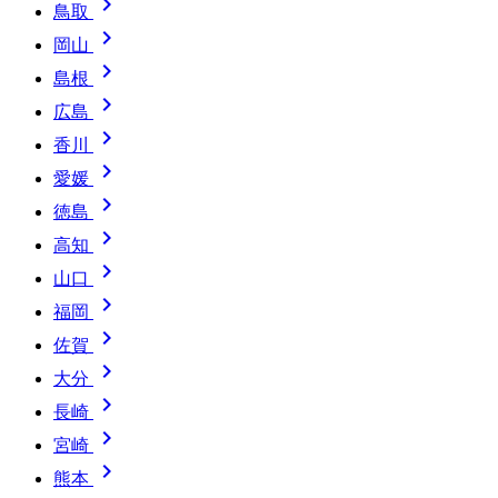

鳥取

岡山

島根

広島

香川

愛媛

徳島

高知

山口

福岡

佐賀

大分

長崎

宮崎

熊本