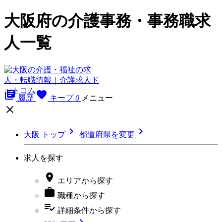
大阪府の介護事務・事務職求
人一覧
library_books
favorite
履歴
キープ
0
メニュー



大阪 トップ
都道府県を変更
求人を探す

エリア
から探す

職種
から探す
playlist_add_check
詳細条件
から探す
