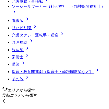
介護事務・事務職
ソーシャルワーカー（社会福祉士・精神保健福祉士）


看護師

リハビリ職

介護タクシー運転手・送迎

調理補助

調理師

栄養士

講師

保育・教育関連職（保育士・幼稚園教諭など）

その他
cached
エリアから探す
詳細エリアから探す
