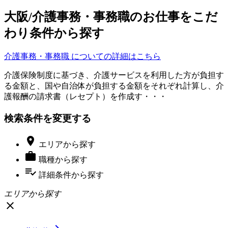
大阪/介護事務・事務職のお仕事をこだ
わり条件から探す
介護事務・事務職 についての詳細はこちら
介護保険制度に基づき、介護サービスを利用した方が負担す
る金額と、国や自治体が負担する金額をそれぞれ計算し、介
護報酬の請求書（レセプト）を作成す・・・
検索条件を変更する

エリア
から探す

職種
から探す
playlist_add_check
詳細条件
から探す
エリアから探す
close
