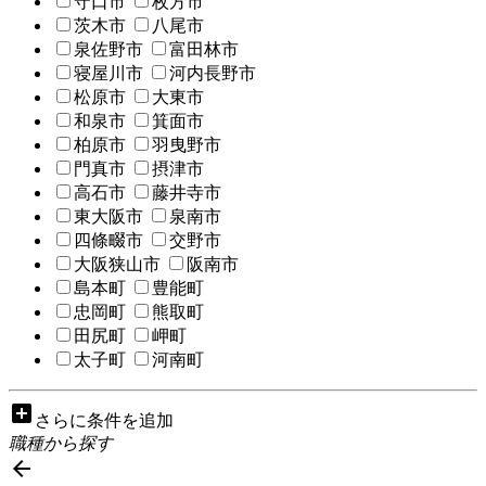
守口市
枚方市
茨木市
八尾市
泉佐野市
富田林市
寝屋川市
河内長野市
松原市
大東市
和泉市
箕面市
柏原市
羽曳野市
門真市
摂津市
高石市
藤井寺市
東大阪市
泉南市
四條畷市
交野市
大阪狭山市
阪南市
島本町
豊能町
忠岡町
熊取町
田尻町
岬町
太子町
河南町
add_box
さらに条件を追加
職種から探す
