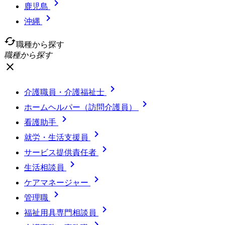

鹿児島

沖縄
cached
職種から探す
職種から探す
close

介護職員・介護福祉士

ホームヘルパー（訪問介護員）

看護助手

就労・生活支援員

サービス提供責任者

生活相談員

ケアマネージャー

管理職

福祉用具専門相談員
