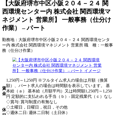
【大阪府堺市中区小阪２０４－２４ 関
西環境センター内 株式会社 関西環境マ
ネジメント 営業所】 一般事務（仕分け
作業） – パート
勤務地：
大阪府堺市中区小阪２０４－２４ 関西環境センタ
ー内 株式会社 関西環境マネジメント 営業所
職 種：
一般事
務（仕分け作業）
1,250円～1,250円 ※フルタイム求人の場合は月額（換算
額）、パート求人の場合は時間額を表示しています。 基
賃
本給（ａ） 基本給（月額平均）又は時間額1,250円～1,250
金
円 定額的に支払われる手当（ｂ）- 固定残業代（ｃ）なし
◇賞与: 賞与制度の有無なし
◇土曜日，日曜日，祝日，その他
休
◇週休二日: 週休二日制（土日休）