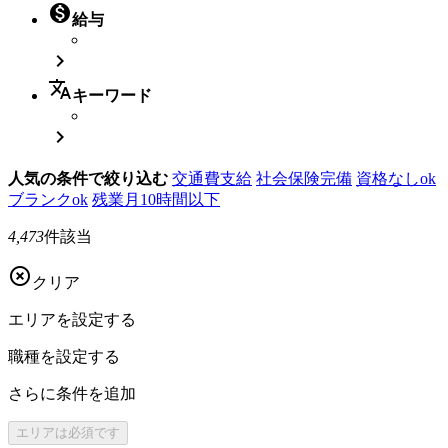

給与

translate
キーワード

人気の条件で絞り込む
交通費支給
社会保険完備
資格なしok
ブランクok
残業月10時間以下
4,473
件該当

クリア
エリアを
設定する
職種を
設定する
さらに
条件を追加
エリアは
必須です