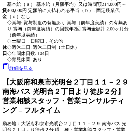
基本給（ａ） 基本給（月額平均）又は時間額214,000円～
賃
400,000円 定額的に支払われる手当（ｂ）- 固定残業代
金
（ｃ）なし
◇賞与: 賞与制度の有無あり 賞与（前年度実績）の有無あ
り 賞与（前年度実績）の回数年2回 賞与金額計 2.00ヶ月分
（前年度実績）
◇土曜日，日曜日，その他
休
◇週休二日: 週休二日制（土日休）
日
◇年間休日数: 104日
◇育児休業: あり

詳細を見る
【大阪府和泉市光明台２丁目１１－２９
南海バス 光明台２丁目より徒歩２分】
営業相談スタッフ・営業コンサルティ
ング – フルタイム
勤務地：
大阪府和泉市光明台２丁目１１－２９ 南海バス 光
明台２丁目より徒歩２分
職 種：
営業相談スタッフ・営業