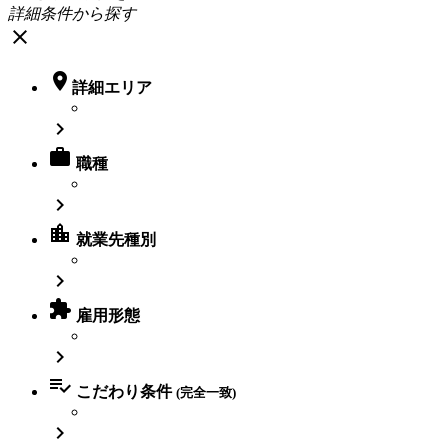
詳細条件から探す
close

詳細エリア


職種

location_city
就業先種別


雇用形態


こだわり条件
(完全一致)
