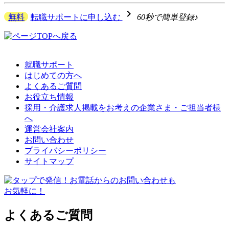
navigate_next
無料
転職サポートに申し込む
60秒で簡単登録♪
就職サポート
はじめての方へ
よくあるご質問
お役立ち情報
採用・介護求人掲載をお考えの企業さま・ご担当者様
へ
運営会社案内
お問い合わせ
プライバシーポリシー
サイトマップ
よくあるご質問