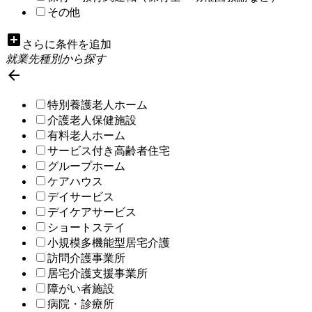
その他
add_box
さらに条件を追加
就業先種別から探す

特別養護老人ホーム
介護老人保健施設
有料老人ホーム
サービス付き高齢者住宅
グループホーム
ケアハウス
デイサービス
デイケアサービス
ショートステイ
小規模多機能型居宅介護
訪問介護事業所
居宅介護支援事業所
障がい者施設
病院・診療所