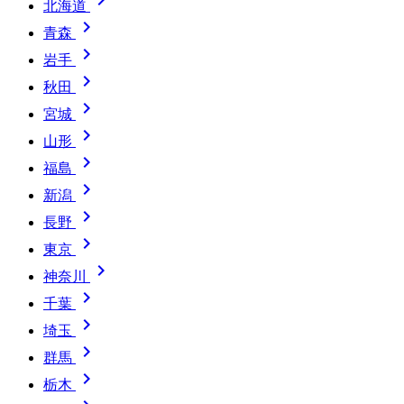
北海道

青森

岩手

秋田

宮城

山形

福島

新潟

長野

東京

神奈川

千葉

埼玉

群馬

栃木