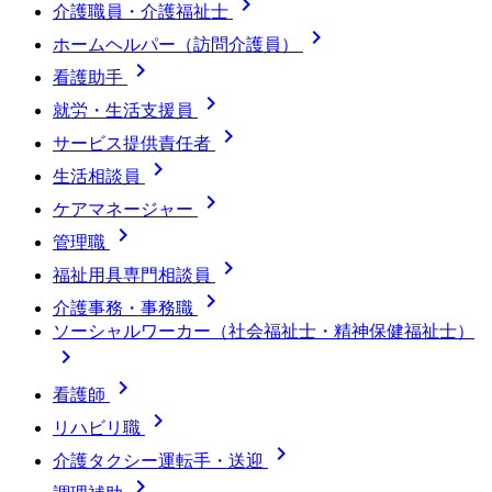

介護職員・介護福祉士

ホームヘルパー（訪問介護員）

看護助手

就労・生活支援員

サービス提供責任者

生活相談員

ケアマネージャー

管理職

福祉用具専門相談員

介護事務・事務職
ソーシャルワーカー（社会福祉士・精神保健福祉士）


看護師

リハビリ職

介護タクシー運転手・送迎
