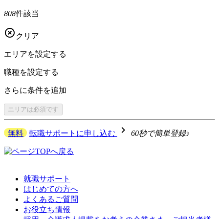
808
件該当

クリア
エリアを
設定する
職種を
設定する
さらに
条件を追加
エリアは
必須です
navigate_next
無料
転職サポートに申し込む
60秒で簡単登録♪
就職サポート
はじめての方へ
よくあるご質問
お役立ち情報