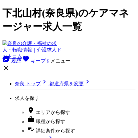
下北山村(奈良県)のケアマネ
ージャー求人一覧
library_books
favorite
履歴
キープ
0
メニュー



奈良 トップ
都道府県を変更
求人を探す

エリア
から探す

職種
から探す
playlist_add_check
詳細条件
から探す
