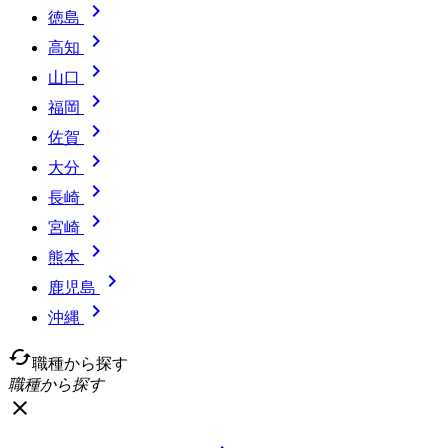

徳島

高知

山口

福岡

佐賀

大分

長崎

宮崎

熊本

鹿児島

沖縄
cached
職種から探す
職種から探す
close