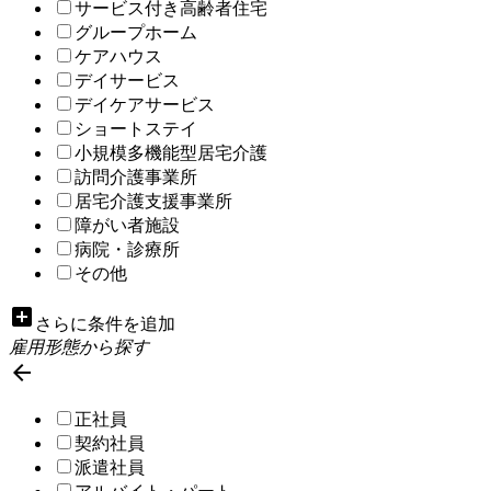
サービス付き高齢者住宅
グループホーム
ケアハウス
デイサービス
デイケアサービス
ショートステイ
小規模多機能型居宅介護
訪問介護事業所
居宅介護支援事業所
障がい者施設
病院・診療所
その他
add_box
さらに条件を追加
雇用形態から探す

正社員
契約社員
派遣社員