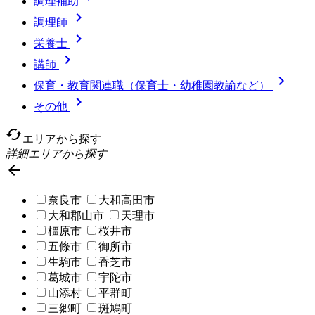
調理補助

調理師

栄養士

講師

保育・教育関連職（保育士・幼稚園教諭など）

その他
cached
エリアから探す
詳細エリアから探す

奈良市
大和高田市
大和郡山市
天理市
橿原市
桜井市
五條市
御所市
生駒市
香芝市
葛城市
宇陀市
山添村
平群町
三郷町
斑鳩町