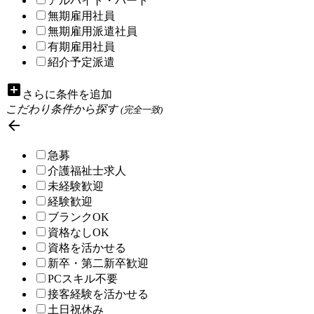
アルバイト・パート
無期雇用社員
無期雇用派遣社員
有期雇用社員
紹介予定派遣
add_box
さらに条件を追加
こだわり条件から探す
(完全一致)

急募
介護福祉士求人
未経験歓迎
経験歓迎
ブランクOK
資格なしOK
資格を活かせる
新卒・第二新卒歓迎
PCスキル不要
接客経験を活かせる
土日祝休み