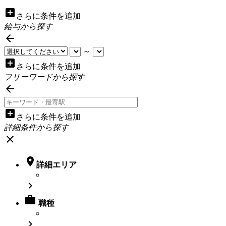
add_box
さらに条件を追加
給与から探す

～
add_box
さらに条件を追加
フリーワードから探す

add_box
さらに条件を追加
詳細条件から探す
close

詳細エリア


職種
