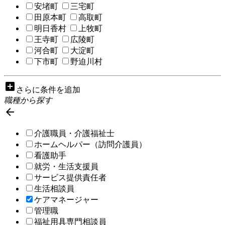
安堵町
三宅町
田原本町
高取町
明日香村
上牧町
王寺町
広陵町
河合町
大淀町
下市町
野迫川村
add_box
さらに条件を追加
職種から探す

介護職員・介護福祉士
ホームヘルパー（訪問介護員）
看護助手
就労・生活支援員
サービス提供責任者
生活相談員
ケアマネージャー
管理職
福祉用具専門相談員