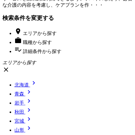
な介護の内容を考慮し、ケアプランを作・・・
検索条件を変更する

エリア
から探す

職種
から探す
playlist_add_check
詳細条件
から探す
エリアから探す
close

北海道

青森

岩手

秋田

宮城

山形