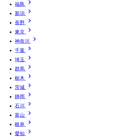

福島

新潟

長野

東京

神奈川

千葉

埼玉

群馬

栃木

茨城

静岡

石川

富山

岐阜

愛知