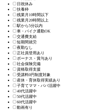
日祝休み
扶養枠
残業月10時間以下
残業月20時間以上
駅から5分以内
車・バイク通勤OK
交通費支給
短期間就労
夜勤なし
正社員登用あり
ボーナス・賞与あり
社会保険完備
資格取得支援
受講料0円制度対象
産休・育休取得実績あり
子育てママ・パパ活躍中
40代活躍中
50代活躍中
60代活躍中
動画有り