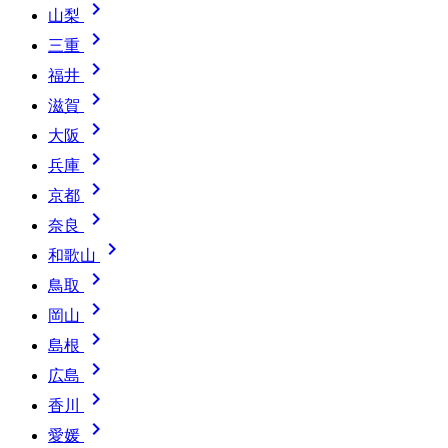

山梨

三重

福井

滋賀

大阪

兵庫

京都

奈良

和歌山

鳥取

岡山

島根

広島

香川

愛媛