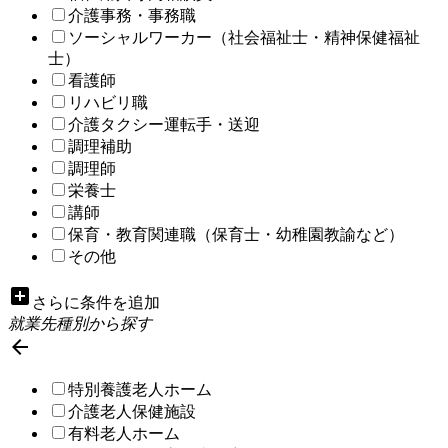
介護事務・事務職
ソーシャルワーカー（社会福祉士・精神保健福祉
士）
看護師
リハビリ職
介護タクシー運転手・送迎
調理補助
調理師
栄養士
講師
保育・教育関連職（保育士・幼稚園教諭など）
その他
add_box
さらに条件を追加
就業先種別から探す

特別養護老人ホーム
介護老人保健施設
有料老人ホーム