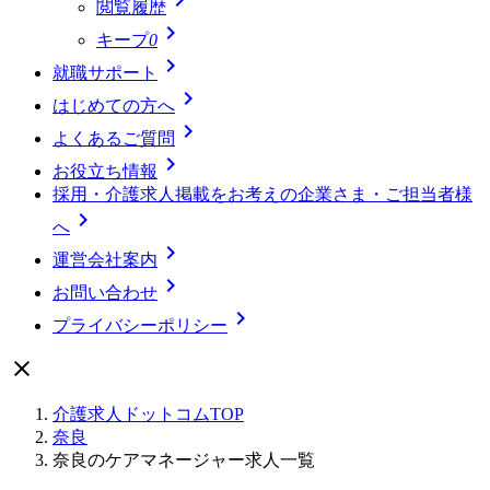
閲覧履歴

キープ
0

就職サポート

はじめての方へ

よくあるご質問

お役立ち情報
採用・介護求人掲載をお考えの企業さま・ご担当者様

へ

運営会社案内

お問い合わせ

プライバシーポリシー

介護求人ドットコムTOP
奈良
奈良のケアマネージャー求人一覧