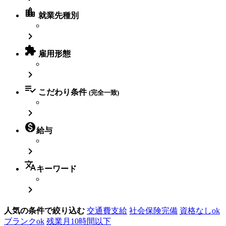
location_city
就業先種別


雇用形態


こだわり条件
(完全一致)


給与

translate
キーワード

人気の条件で絞り込む
交通費支給
社会保険完備
資格なしok
ブランクok
残業月10時間以下