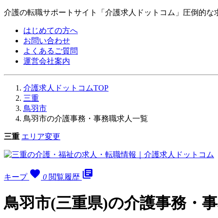
介護の転職サポートサイト「介護求人ドットコム」圧倒的な
はじめての方へ
お問い合わせ
よくあるご質問
運営会社案内
介護求人ドットコムTOP
三重
鳥羽市
鳥羽市の介護事務・事務職求人一覧
三重
エリア変更
favorite
library_books
キープ
0
閲覧履歴
鳥羽市(三重県)の介護事務・