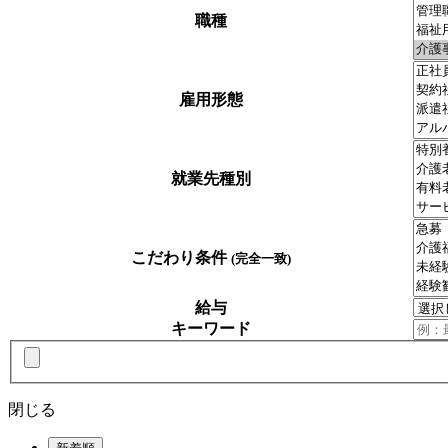
職種
雇用形態
就業先種別
こだわり条件
(完全一致)
給与
キーワード
閉じる