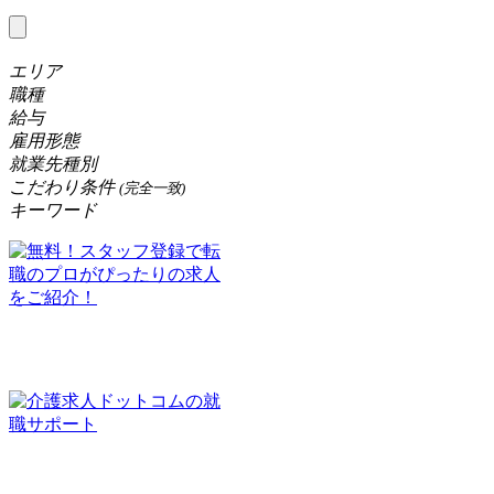
エリア
職種
給与
雇用形態
就業先種別
こだわり条件
(完全一致)
キーワード