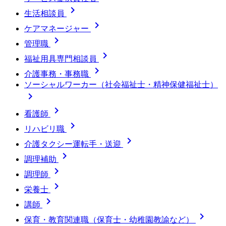

生活相談員

ケアマネージャー

管理職

福祉用具専門相談員

介護事務・事務職
ソーシャルワーカー（社会福祉士・精神保健福祉士）


看護師

リハビリ職

介護タクシー運転手・送迎

調理補助

調理師

栄養士

講師

保育・教育関連職（保育士・幼稚園教諭など）