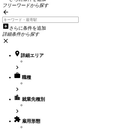
フリーワードから探す

add_box
さらに条件を追加
詳細条件から探す
close

詳細エリア


職種

location_city
就業先種別


雇用形態