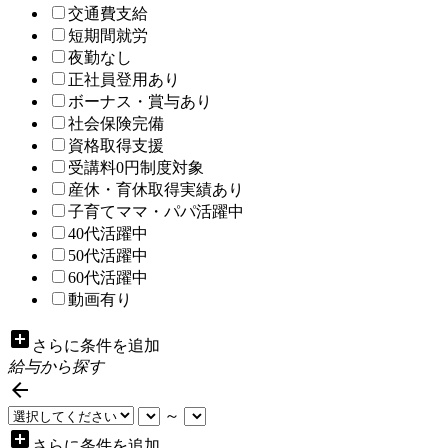
交通費支給
短期間就労
夜勤なし
正社員登用あり
ボーナス・賞与あり
社会保険完備
資格取得支援
受講料0円制度対象
産休・育休取得実績あり
子育てママ・パパ活躍中
40代活躍中
50代活躍中
60代活躍中
動画有り
add_box
さらに条件を追加
給与から探す

～
add_box
さらに条件を追加