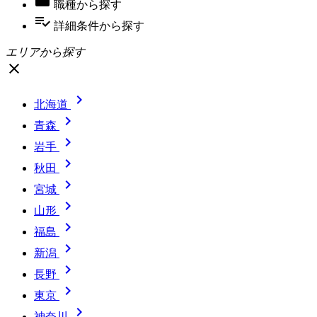
職種
から探す
playlist_add_check
詳細条件
から探す
エリアから探す
close

北海道

青森

岩手

秋田

宮城

山形

福島

新潟

長野

東京

神奈川