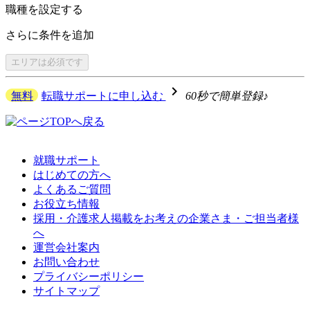
職種を
設定する
さらに
条件を追加
エリアは
必須です
navigate_next
無料
転職サポートに申し込む
60秒で簡単登録♪
就職サポート
はじめての方へ
よくあるご質問
お役立ち情報
採用・介護求人掲載をお考えの企業さま・ご担当者様
へ
運営会社案内
お問い合わせ
プライバシーポリシー
サイトマップ