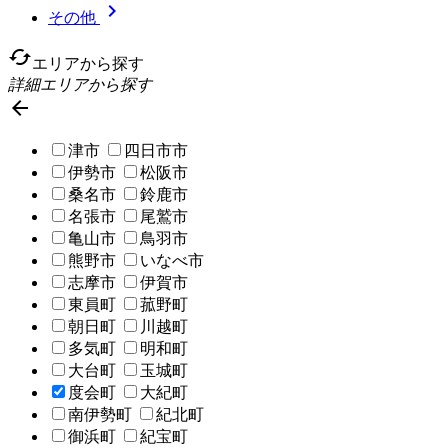

その他
cached
エリアから探す
詳細エリアから探す

津市
四日市市
伊勢市
松阪市
桑名市
鈴鹿市
名張市
尾鷲市
亀山市
鳥羽市
熊野市
いなべ市
志摩市
伊賀市
東員町
菰野町
朝日町
川越町
多気町
明和町
大台町
玉城町
度会町
大紀町
南伊勢町
紀北町
御浜町
紀宝町