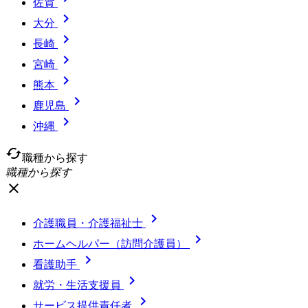
佐賀

大分

長崎

宮崎

熊本

鹿児島

沖縄
cached
職種から探す
職種から探す
close

介護職員・介護福祉士

ホームヘルパー（訪問介護員）

看護助手

就労・生活支援員

サービス提供責任者