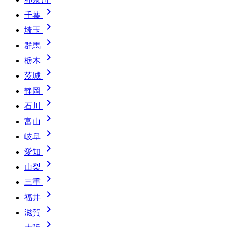

千葉

埼玉

群馬

栃木

茨城

静岡

石川

富山

岐阜

愛知

山梨

三重

福井

滋賀
