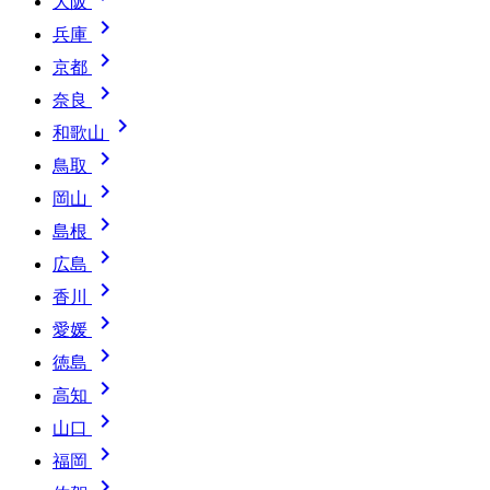
大阪

兵庫

京都

奈良

和歌山

鳥取

岡山

島根

広島

香川

愛媛

徳島

高知

山口

福岡
