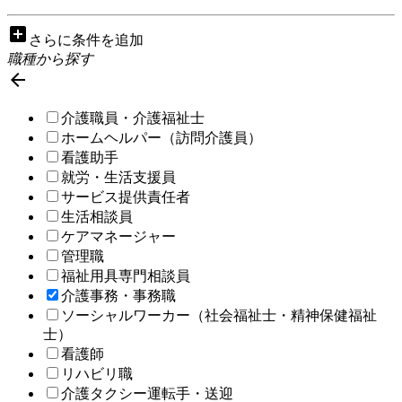
add_box
さらに条件を追加
職種から探す

介護職員・介護福祉士
ホームヘルパー（訪問介護員）
看護助手
就労・生活支援員
サービス提供責任者
生活相談員
ケアマネージャー
管理職
福祉用具専門相談員
介護事務・事務職
ソーシャルワーカー（社会福祉士・精神保健福祉
士）
看護師
リハビリ職
介護タクシー運転手・送迎