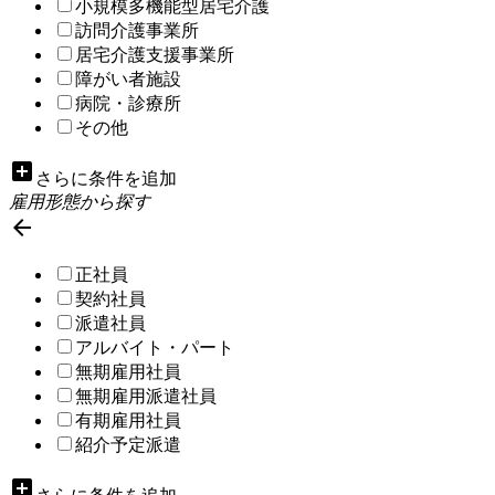
小規模多機能型居宅介護
訪問介護事業所
居宅介護支援事業所
障がい者施設
病院・診療所
その他
add_box
さらに条件を追加
雇用形態から探す

正社員
契約社員
派遣社員
アルバイト・パート
無期雇用社員
無期雇用派遣社員
有期雇用社員
紹介予定派遣
add_box