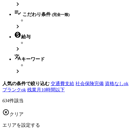


こだわり条件
(完全一致)


給与

translate
キーワード

人気の条件で絞り込む
交通費支給
社会保険完備
資格なしok
ブランクok
残業月10時間以下
634
件該当

クリア
エリアを
設定する