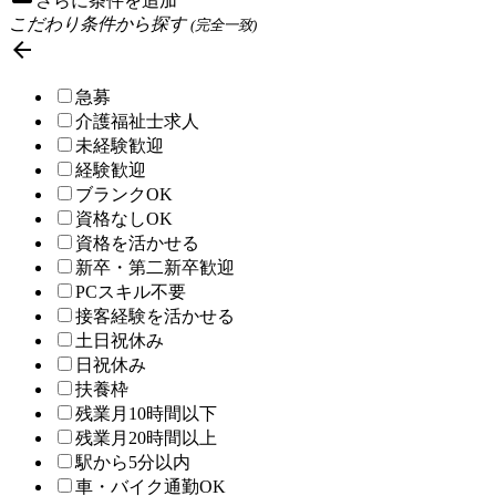
さらに条件を追加
こだわり条件から探す
(完全一致)

急募
介護福祉士求人
未経験歓迎
経験歓迎
ブランクOK
資格なしOK
資格を活かせる
新卒・第二新卒歓迎
PCスキル不要
接客経験を活かせる
土日祝休み
日祝休み
扶養枠
残業月10時間以下
残業月20時間以上
駅から5分以内
車・バイク通勤OK