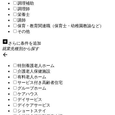
調理補助
調理師
栄養士
講師
保育・教育関連職（保育士・幼稚園教諭など）
その他
add_box
さらに条件を追加
就業先種別から探す

特別養護老人ホーム
介護老人保健施設
有料老人ホーム
サービス付き高齢者住宅
グループホーム
ケアハウス
デイサービス
デイケアサービス
ショートステイ