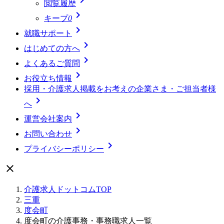
閲覧履歴

キープ
0

就職サポート

はじめての方へ

よくあるご質問

お役立ち情報
採用・介護求人掲載をお考えの企業さま・ご担当者様

へ

運営会社案内

お問い合わせ

プライバシーポリシー

介護求人ドットコムTOP
三重
度会町
度会町の介護事務・事務職求人一覧