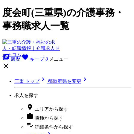
度会町(三重県)の介護事務・
事務職求人一覧
library_books
favorite
履歴
キープ
0
メニュー



三重 トップ
都道府県を変更
求人を探す

エリア
から探す

職種
から探す
playlist_add_check
詳細条件
から探す
