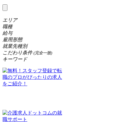
エリア
職種
給与
雇用形態
就業先種別
こだわり条件
(完全一致)
キーワード