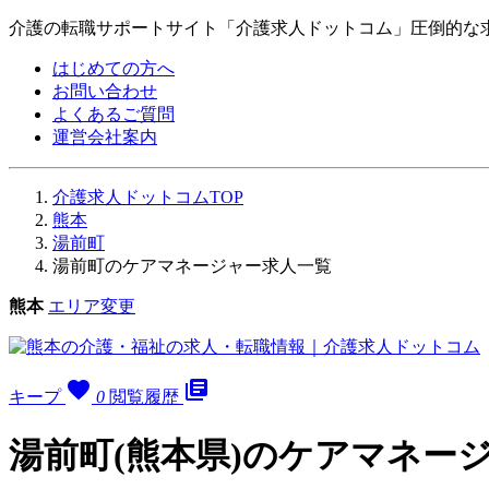
介護の転職サポートサイト「介護求人ドットコム」圧倒的な
はじめての方へ
お問い合わせ
よくあるご質問
運営会社案内
介護求人ドットコムTOP
熊本
湯前町
湯前町のケアマネージャー求人一覧
熊本
エリア変更
favorite
library_books
キープ
0
閲覧履歴
湯前町(熊本県)のケアマネー