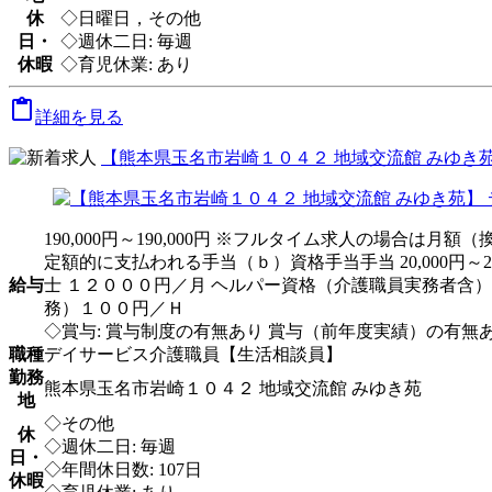
休
◇日曜日，その他
日・
◇週休二日: 毎週
休暇
◇育児休業: あり

詳細を見る
【熊本県玉名市岩崎１０４２ 地域交流館 みゆき苑
190,000円～190,000円 ※フルタイム求人の場合は
定額的に支払われる手当（ｂ）資格手当手当 20,000円
給与
士 １２０００円／月 ヘルパー資格（介護職員実務者含）
務）１００円／Ｈ
◇賞与: 賞与制度の有無あり 賞与（前年度実績）の有無あり 
職種
デイサービス介護職員【生活相談員】
勤務
熊本県玉名市岩崎１０４２ 地域交流館 みゆき苑
地
◇その他
休
◇週休二日: 毎週
日・
◇年間休日数: 107日
休暇