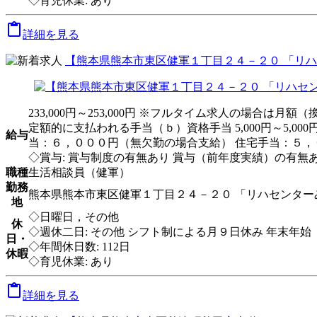
◇育児休業: あり

詳細を見る
【熊本県熊本市東区健軍１丁目２４－２０ 「リハ
233,000円～253,000円 ※フルタイム求人の場合は
定額的に支払われる手当（ｂ）資格手当 5,000円～5,000円
給与
当：６，０００円（無欠勤の場合支給） 住宅手当：５，
◇賞与: 賞与制度の有無あり 賞与（前年度実績）の有無あ
職種
生活相談員（健軍）
勤務
熊本県熊本市東区健軍１丁目２４－２０ 「リハセンター
地
◇日曜日，その他
休
◇週休二日: その他 シフト制による月９日休み 年末年始
日・
◇年間休日数: 112日
休暇
◇育児休業: あり

詳細を見る