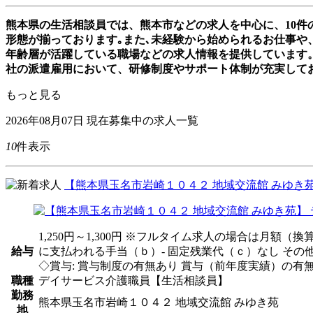
熊本県の生活相談員では、熊本市などの求人を中心に、10
形態が揃っております｡また､未経験から始められるお仕事や、
年齢層が活躍している職場などの求人情報を提供しています
社の派遣雇用において、研修制度やサポート体制が充実して
もっと見る
2026年08月07日
現在募集中の求人一覧
10
件表示
【熊本県玉名市岩崎１０４２ 地域交流館 みゆき苑
1,250円～1,300円 ※フルタイム求人の場合は月額
給与
に支払われる手当（ｂ）- 固定残業代（ｃ）なし そ
◇賞与: 賞与制度の有無あり 賞与（前年度実績）の有無あり
職種
デイサービス介護職員【生活相談員】
勤務
熊本県玉名市岩崎１０４２ 地域交流館 みゆき苑
地