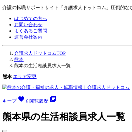
介護の転職サポートサイト「介護求人ドットコム」圧倒的な
はじめての方へ
お問い合わせ
よくあるご質問
運営会社案内
介護求人ドットコムTOP
熊本
熊本の生活相談員求人一覧
熊本
エリア変更
favorite
library_books
キープ
0
閲覧履歴
熊本県の生活相談員求人一覧