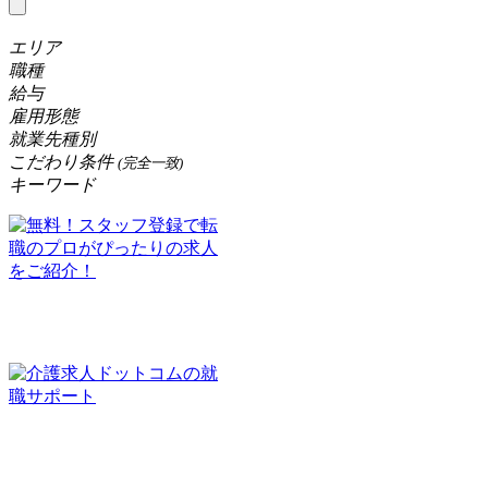
エリア
職種
給与
雇用形態
就業先種別
こだわり条件
(完全一致)
キーワード