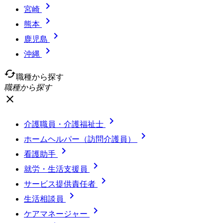

宮崎

熊本

鹿児島

沖縄
cached
職種から探す
職種から探す
close

介護職員・介護福祉士

ホームヘルパー（訪問介護員）

看護助手

就労・生活支援員

サービス提供責任者

生活相談員

ケアマネージャー