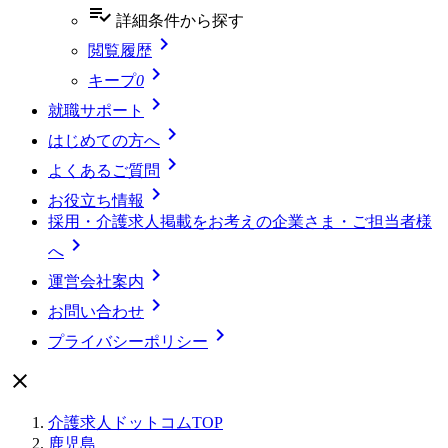
playlist_add_check
詳細条件
から探す

閲覧履歴

キープ
0

就職サポート

はじめての方へ

よくあるご質問

お役立ち情報
採用・介護求人掲載をお考えの企業さま・ご担当者様

へ

運営会社案内

お問い合わせ

プライバシーポリシー

介護求人ドットコムTOP
鹿児島