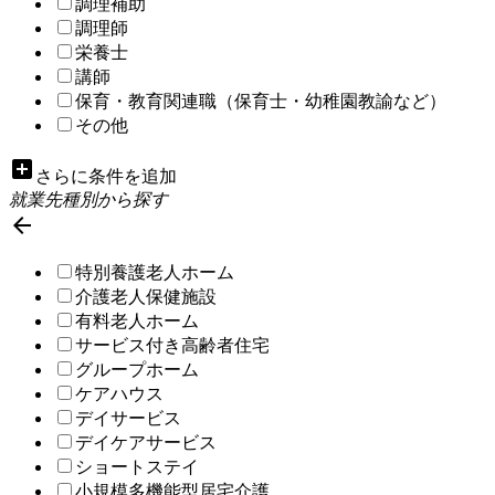
調理補助
調理師
栄養士
講師
保育・教育関連職（保育士・幼稚園教諭など）
その他
add_box
さらに条件を追加
就業先種別から探す

特別養護老人ホーム
介護老人保健施設
有料老人ホーム
サービス付き高齢者住宅
グループホーム
ケアハウス
デイサービス
デイケアサービス
ショートステイ
小規模多機能型居宅介護