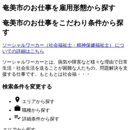
奄美市のお仕事を雇用形態から探す
奄美市のお仕事をこだわり条件から探
す
ソーシャルワーカー（社会福祉士・精神保健福祉士） につ
いての詳細はこちら
ソーシャルワーカーとは、病気や障害など様々な理由で日常
生活・社会生活を送ることが困難な人たちの、問題解決を支
援する仕事です。もともとは社会福・・・
検索条件を変更する

エリア
から探す

職種
から探す
playlist_add_check
詳細条件
から探す
エリアから探す