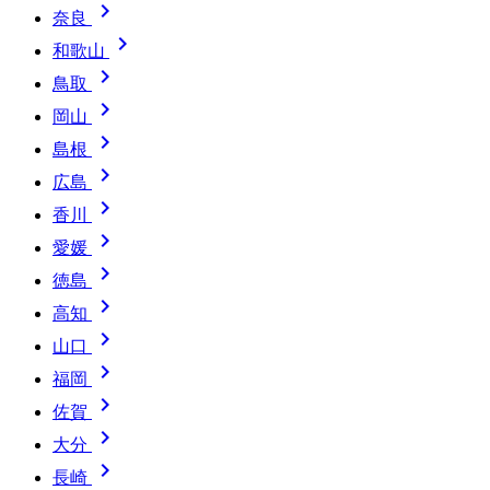

奈良

和歌山

鳥取

岡山

島根

広島

香川

愛媛

徳島

高知

山口

福岡

佐賀

大分

長崎