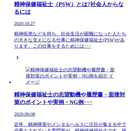
精神保健福祉士（PSW）とは?社会人からな
るには
2020.10.27
精神疾患などを持ち、社会生活が困難になった人たち
の大きな支えになる仕事に精神保健福祉士(PSW)があ
ります。この仕事をするためには･･･

精神保健福祉士の志望動機や履歴書・面接対
策のポイントや実例・NG例･･･
2020.09.08
近年、精神障害やメンタルヘルスに注目が集まる中で
必要とされている専門家が、精神保健福祉士です。福