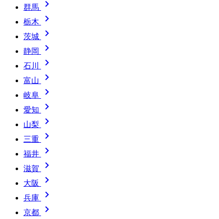

群馬

栃木

茨城

静岡

石川

富山

岐阜

愛知

山梨

三重

福井

滋賀

大阪

兵庫

京都