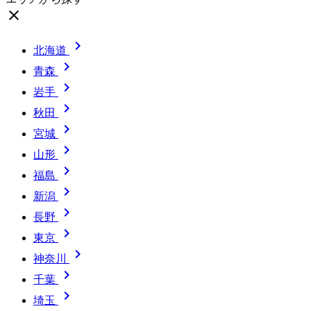
close

北海道

青森

岩手

秋田

宮城

山形

福島

新潟

長野

東京

神奈川

千葉

埼玉