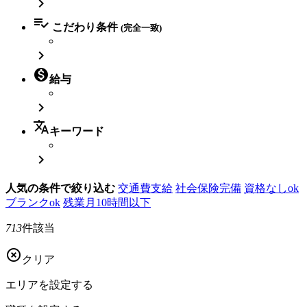


こだわり条件
(完全一致)


給与

translate
キーワード

人気の条件で絞り込む
交通費支給
社会保険完備
資格なしok
ブランクok
残業月10時間以下
713
件該当

クリア
エリアを
設定する