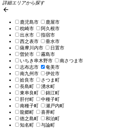
詳細エリアから探す

鹿児島市
鹿屋市
枕崎市
阿久根市
出水市
指宿市
西之表市
垂水市
薩摩川内市
日置市
曽於市
霧島市
いちき串木野市
南さつま市
志布志市
奄美市
南九州市
伊佐市
姶良市
さつま町
長島町
湧水町
東串良町
錦江町
肝付町
中種子町
南種子町
瀬戸内町
龍郷町
喜界町
徳之島町
和泊町
知名町
与論町