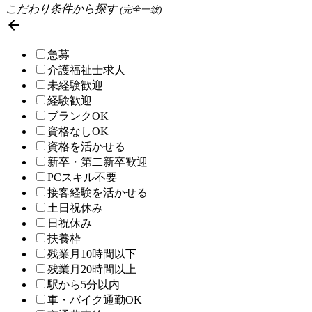
こだわり条件から探す
(完全一致)

急募
介護福祉士求人
未経験歓迎
経験歓迎
ブランクOK
資格なしOK
資格を活かせる
新卒・第二新卒歓迎
PCスキル不要
接客経験を活かせる
土日祝休み
日祝休み
扶養枠
残業月10時間以下
残業月20時間以上
駅から5分以内
車・バイク通勤OK