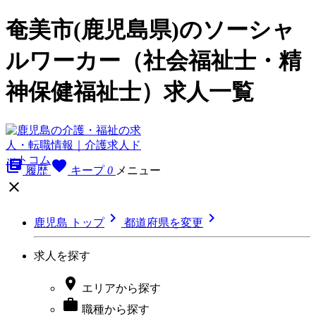
奄美市(鹿児島県)のソーシャ
ルワーカー（社会福祉士・精
神保健福祉士）求人一覧
library_books
favorite
履歴
キープ
0
メニュー



鹿児島 トップ
都道府県を変更
求人を探す

エリア
から探す

職種
から探す