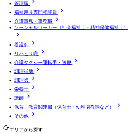

管理職

福祉用具専門相談員

介護事務・事務職
ソーシャルワーカー（社会福祉士・精神保健福祉士）


看護師

リハビリ職

介護タクシー運転手・送迎

調理補助

調理師

栄養士

講師

保育・教育関連職（保育士・幼稚園教諭など）

その他
cached
エリアから探す