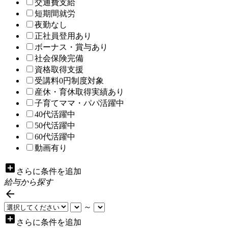
交通費支給
短期間就労
夜勤なし
正社員登用あり
ボーナス・賞与あり
社会保険完備
資格取得支援
受講料0円制度対象
産休・育休取得実績あり
子育てママ・パパ活躍中
40代活躍中
50代活躍中
60代活躍中
動画有り
add_box
さらに条件を追加
給与から探す

～
add_box
さらに条件を追加