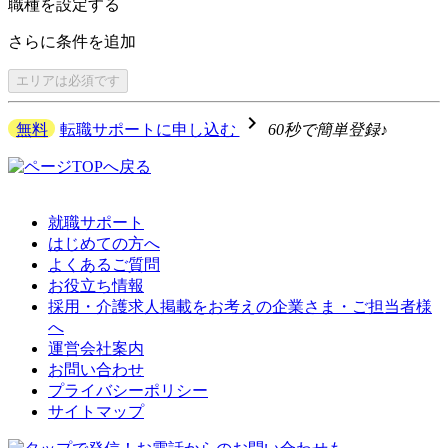
職種を
設定する
さらに
条件を追加
エリアは
必須です
navigate_next
無料
転職サポートに申し込む
60秒で簡単登録♪
就職サポート
はじめての方へ
よくあるご質問
お役立ち情報
採用・介護求人掲載をお考えの企業さま・ご担当者様
へ
運営会社案内
お問い合わせ
プライバシーポリシー
サイトマップ