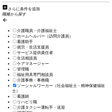
add_box
さらに条件を追加
職種から探す

介護職員・介護福祉士
ホームヘルパー（訪問介護員）
看護助手
就労・生活支援員
サービス提供責任者
生活相談員
ケアマネージャー
管理職
福祉用具専門相談員
介護事務・事務職
ソーシャルワーカー（社会福祉士・精神保健福祉
士）
看護師
リハビリ職
介護タクシー運転手・送迎