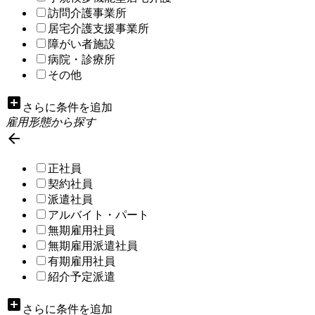
訪問介護事業所
居宅介護支援事業所
障がい者施設
病院・診療所
その他
add_box
さらに条件を追加
雇用形態から探す

正社員
契約社員
派遣社員
アルバイト・パート
無期雇用社員
無期雇用派遣社員
有期雇用社員
紹介予定派遣
add_box
さらに条件を追加