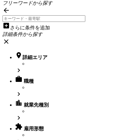
フリーワードから探す

add_box
さらに条件を追加
詳細条件から探す
close

詳細エリア


職種

location_city
就業先種別


雇用形態