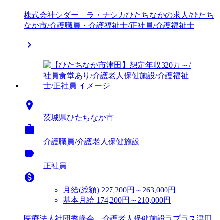
株式会社シダー ラ・ナシカひたちなかの求人/ひたち
なか市/介護職員・介護福祉士/正社員/介護福祉士


茨城県ひたちなか市

介護職員/介護老人保健施設
label
正社員

月給(総額)
227,200円～263,000円
基本月給 174,200円～210,000円
医療法人社団秀峰会 介護老人保健施設ラプラス津田