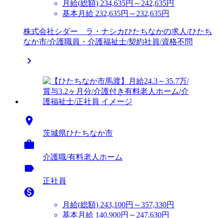
月給(総額)
234,635円～242,635円
基本月給 232,635円～232,635円
株式会社シダー ラ・ナシカひたちなかの求人/ひたち
なか市/介護職員・介護福祉士/契約社員/資格不問


茨城県ひたちなか市

介護職/有料老人ホーム
label
正社員

月給(総額)
243,100円～357,330円
基本月給 140,900円～247,630円