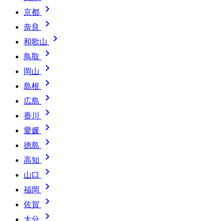

京都

奈良

和歌山

鳥取

岡山

島根

広島

香川

愛媛

徳島

高知

山口

福岡

佐賀

大分