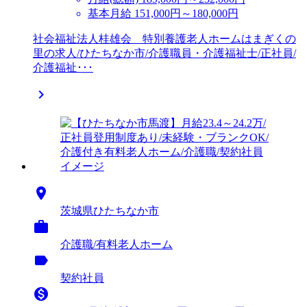
基本月給 151,000円～180,000円
社会福祉法人桂雄会 特別養護老人ホームはまぎくの
里の求人/ひたちなか市/介護職員・介護福祉士/正社員/
介護福祉･･･


茨城県ひたちなか市

介護職/有料老人ホーム
label
契約社員
