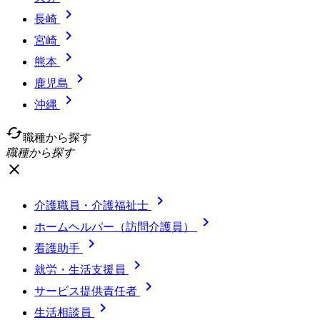

長崎

宮崎

熊本

鹿児島

沖縄
cached
職種から探す
職種から探す
close

介護職員・介護福祉士

ホームヘルパー（訪問介護員）

看護助手

就労・生活支援員

サービス提供責任者

生活相談員