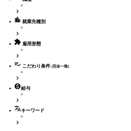

location_city
就業先種別


雇用形態


こだわり条件
(完全一致)


給与

translate
キーワード
