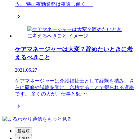
う。 特に夜勤業務は夜通し働く･･･

ケアマネージャーは大変？辞めたいときに考
えるべきこと
2021.05.27
ケアマネージャーは介護福祉士として経験を積み、さ
らに研修や試験を受け、合格することで得られる資格
です。 多くの人が、仕事と勉･･･

新着順
人気順