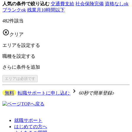
人気の条件で絞り込む
交通費支給
社会保険完備
資格なしok
ブランクok
残業月10時間以下
482
件該当

クリア
エリアを
設定する
職種を
設定する
さらに
条件を追加
エリアは
必須です
navigate_next
無料
転職サポートに申し込む
60秒で簡単登録♪
就職サポート
はじめての方へ