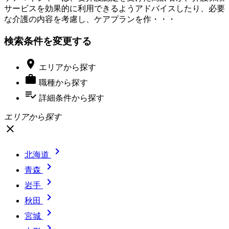
サービスを効果的に利用できるようアドバイスしたり、必要
な介護の内容を考慮し、ケアプランを作・・・
検索条件を変更する

エリア
から探す

職種
から探す
playlist_add_check
詳細条件
から探す
エリアから探す
close

北海道

青森

岩手

秋田

宮城
