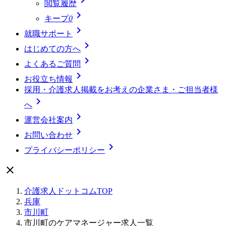
閲覧履歴

キープ
0

就職サポート

はじめての方へ

よくあるご質問

お役立ち情報
採用・介護求人掲載をお考えの企業さま・ご担当者様

へ

運営会社案内

お問い合わせ

プライバシーポリシー

介護求人ドットコムTOP
兵庫
市川町
市川町のケアマネージャー求人一覧