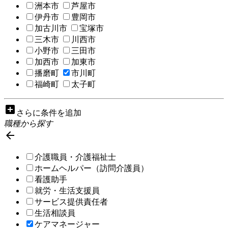
洲本市
芦屋市
伊丹市
豊岡市
加古川市
宝塚市
三木市
川西市
小野市
三田市
加西市
加東市
播磨町
市川町
福崎町
太子町
add_box
さらに条件を追加
職種から探す

介護職員・介護福祉士
ホームヘルパー（訪問介護員）
看護助手
就労・生活支援員
サービス提供責任者
生活相談員
ケアマネージャー