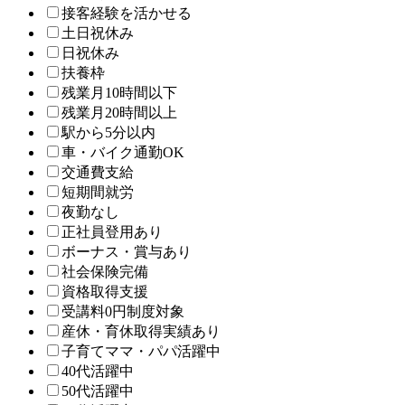
接客経験を活かせる
土日祝休み
日祝休み
扶養枠
残業月10時間以下
残業月20時間以上
駅から5分以内
車・バイク通勤OK
交通費支給
短期間就労
夜勤なし
正社員登用あり
ボーナス・賞与あり
社会保険完備
資格取得支援
受講料0円制度対象
産休・育休取得実績あり
子育てママ・パパ活躍中
40代活躍中
50代活躍中