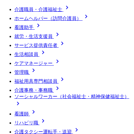

介護職員・介護福祉士

ホームヘルパー（訪問介護員）

看護助手

就労・生活支援員

サービス提供責任者

生活相談員

ケアマネージャー

管理職

福祉用具専門相談員

介護事務・事務職
ソーシャルワーカー（社会福祉士・精神保健福祉士）


看護師

リハビリ職

介護タクシー運転手・送迎