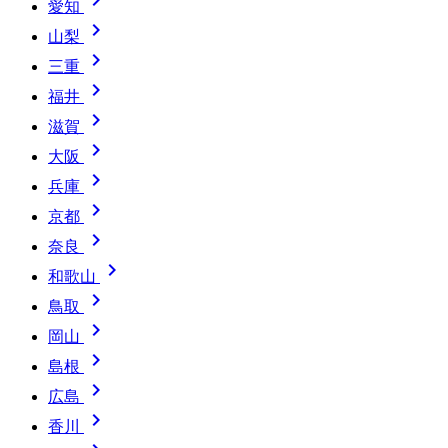
愛知

山梨

三重

福井

滋賀

大阪

兵庫

京都

奈良

和歌山

鳥取

岡山

島根

広島

香川