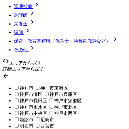

調理補助

調理師

栄養士

講師

保育・教育関連職（保育士・幼稚園教諭など）

その他
cached
エリアから探す
詳細エリアから探す

神戸市
神戸市東灘区
神戸市灘区
神戸市兵庫区
神戸市長田区
神戸市須磨区
神戸市垂水区
神戸市北区
神戸市中央区
神戸市西区
姫路市
尼崎市
明石市
西宮市