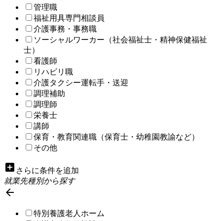
管理職
福祉用具専門相談員
介護事務・事務職
ソーシャルワーカー（社会福祉士・精神保健福祉
士）
看護師
リハビリ職
介護タクシー運転手・送迎
調理補助
調理師
栄養士
講師
保育・教育関連職（保育士・幼稚園教諭など）
その他
add_box
さらに条件を追加
就業先種別から探す

特別養護老人ホーム