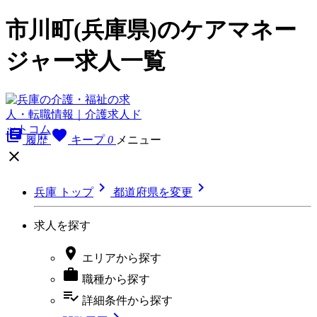
市川町(兵庫県)のケアマネー
ジャー求人一覧
library_books
favorite
履歴
キープ
0
メニュー



兵庫 トップ
都道府県を変更
求人を探す

エリア
から探す

職種
から探す
playlist_add_check
詳細条件
から探す
