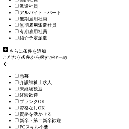
派遣社員
アルバイト・パート
無期雇用社員
無期雇用派遣社員
有期雇用社員
紹介予定派遣
add_box
さらに条件を追加
こだわり条件から探す
(完全一致)

急募
介護福祉士求人
未経験歓迎
経験歓迎
ブランクOK
資格なしOK
資格を活かせる
新卒・第二新卒歓迎
PCスキル不要