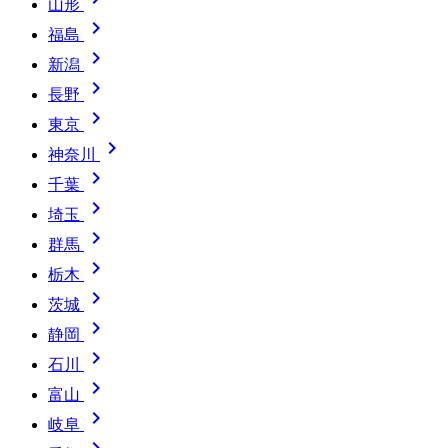
山形

福島

新潟

長野

東京

神奈川

千葉

埼玉

群馬

栃木

茨城

静岡

石川

富山

岐阜
