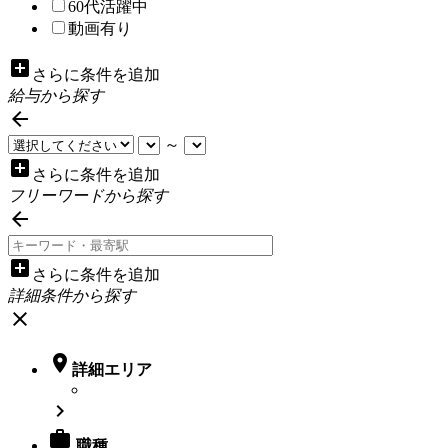
60代活躍中
動画有り
add_box
さらに条件を追加
給与から探す

～
add_box
さらに条件を追加
フリーワードから探す

add_box
さらに条件を追加
詳細条件から探す
close

詳細エリア


職種