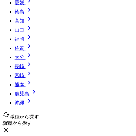

愛媛

徳島

高知

山口

福岡

佐賀

大分

長崎

宮崎

熊本

鹿児島

沖縄
cached
職種から探す
職種から探す
close