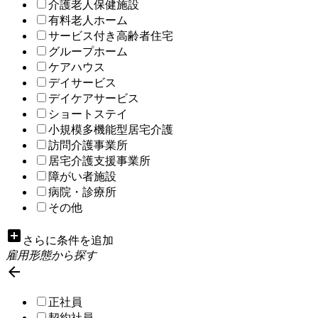
介護老人保健施設
有料老人ホーム
サービス付き高齢者住宅
グループホーム
ケアハウス
デイサービス
デイケアサービス
ショートステイ
小規模多機能型居宅介護
訪問介護事業所
居宅介護支援事業所
障がい者施設
病院・診療所
その他
add_box
さらに条件を追加
雇用形態から探す

正社員
契約社員