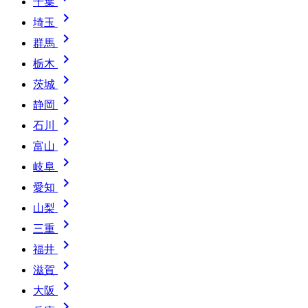
千葉

埼玉

群馬

栃木

茨城

静岡

石川

富山

岐阜

愛知

山梨

三重

福井

滋賀

大阪
