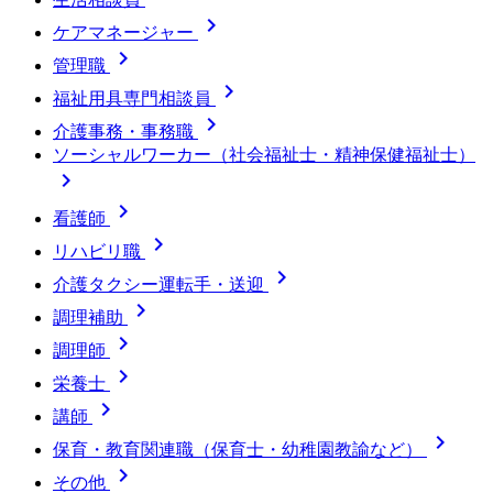

ケアマネージャー

管理職

福祉用具専門相談員

介護事務・事務職
ソーシャルワーカー（社会福祉士・精神保健福祉士）


看護師

リハビリ職

介護タクシー運転手・送迎

調理補助

調理師

栄養士

講師

保育・教育関連職（保育士・幼稚園教諭など）

その他