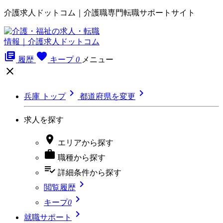
介護求人ドットコム｜介護職専門転職サポートサイト
library_books
favorite
履歴
キープ
0
メニュー



兵庫 トップ
都道府県を変更
求人を探す

エリア
から探す

職種
から探す
playlist_add_check
詳細条件
から探す

閲覧履歴

キープ
0

就職サポート