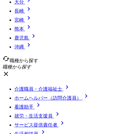
大分

長崎

宮崎

熊本

鹿児島

沖縄
cached
職種から探す
職種から探す
close

介護職員・介護福祉士

ホームヘルパー（訪問介護員）

看護助手

就労・生活支援員

サービス提供責任者

生活相談員