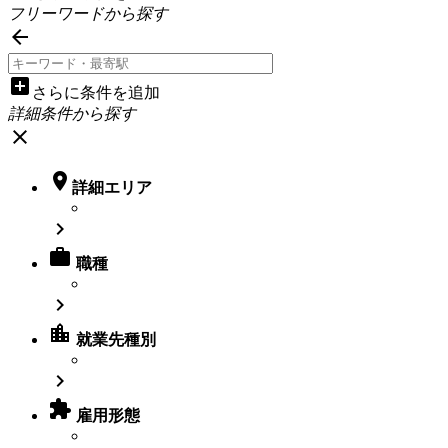
フリーワードから探す

add_box
さらに条件を追加
詳細条件から探す
close

詳細エリア


職種

location_city
就業先種別


雇用形態