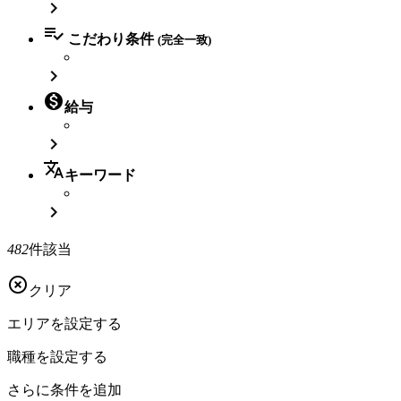


こだわり条件
(完全一致)


給与

translate
キーワード

482
件該当

クリア
エリアを
設定する
職種を
設定する
さらに
条件を追加