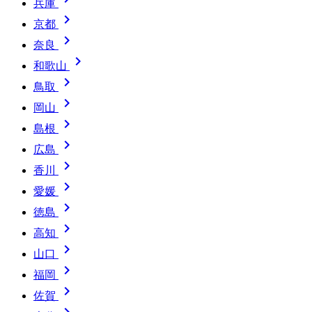
兵庫

京都

奈良

和歌山

鳥取

岡山

島根

広島

香川

愛媛

徳島

高知

山口

福岡

佐賀
