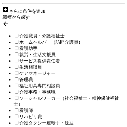
add_box
さらに条件を追加
職種から探す

介護職員・介護福祉士
ホームヘルパー（訪問介護員）
看護助手
就労・生活支援員
サービス提供責任者
生活相談員
ケアマネージャー
管理職
福祉用具専門相談員
介護事務・事務職
ソーシャルワーカー（社会福祉士・精神保健福祉
士）
看護師
リハビリ職
介護タクシー運転手・送迎