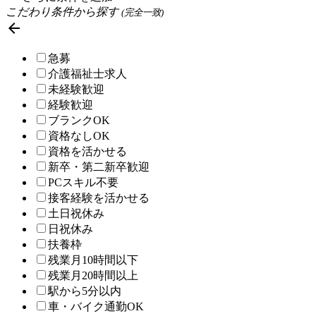
こだわり条件から探す
(完全一致)

急募
介護福祉士求人
未経験歓迎
経験歓迎
ブランクOK
資格なしOK
資格を活かせる
新卒・第二新卒歓迎
PCスキル不要
接客経験を活かせる
土日祝休み
日祝休み
扶養枠
残業月10時間以下
残業月20時間以上
駅から5分以内
車・バイク通勤OK