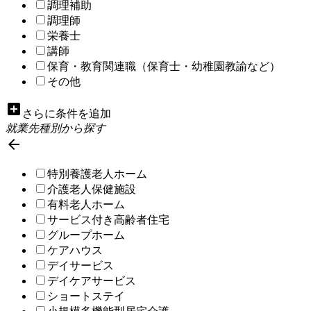
調理補助
調理師
栄養士
講師
保育・教育関連職（保育士・幼稚園教諭など）
その他
add_box
さらに条件を追加
就業先種別から探す

特別養護老人ホーム
介護老人保健施設
有料老人ホーム
サービス付き高齢者住宅
グループホーム
ケアハウス
デイサービス
デイケアサービス
ショートステイ