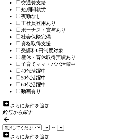
交通費支給
短期間就労
夜勤なし
正社員登用あり
ボーナス・賞与あり
社会保険完備
資格取得支援
受講料0円制度対象
産休・育休取得実績あり
子育てママ・パパ活躍中
40代活躍中
50代活躍中
60代活躍中
動画有り
add_box
さらに条件を追加
給与から探す

～
add_box
さらに条件を追加