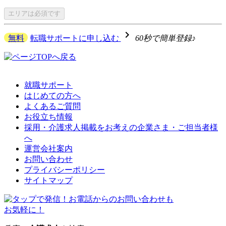
エリアは
必須です
navigate_next
無料
転職サポートに申し込む
60秒で簡単登録♪
就職サポート
はじめての方へ
よくあるご質問
お役立ち情報
採用・介護求人掲載をお考えの企業さま・ご担当者様
へ
運営会社案内
お問い合わせ
プライバシーポリシー
サイトマップ