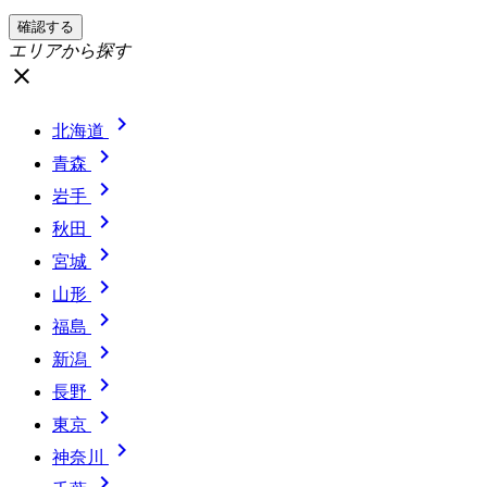
エリアから探す
close

北海道

青森

岩手

秋田

宮城

山形

福島

新潟

長野

東京

神奈川
