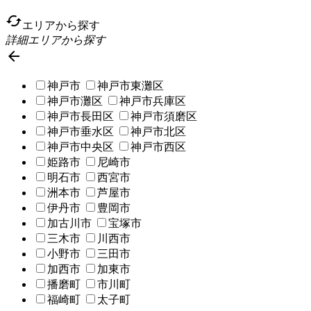
cached
エリアから探す
詳細エリアから探す

神戸市
神戸市東灘区
神戸市灘区
神戸市兵庫区
神戸市長田区
神戸市須磨区
神戸市垂水区
神戸市北区
神戸市中央区
神戸市西区
姫路市
尼崎市
明石市
西宮市
洲本市
芦屋市
伊丹市
豊岡市
加古川市
宝塚市
三木市
川西市
小野市
三田市
加西市
加東市
播磨町
市川町
福崎町
太子町