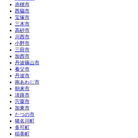
赤穂市
西脇市
宝塚市
三木市
高砂市
川西市
小野市
三田市
加西市
丹波篠山市
養父市
丹波市
南あわじ市
朝来市
淡路市
宍粟市
加東市
たつの市
猪名川町
多可町
稲美町