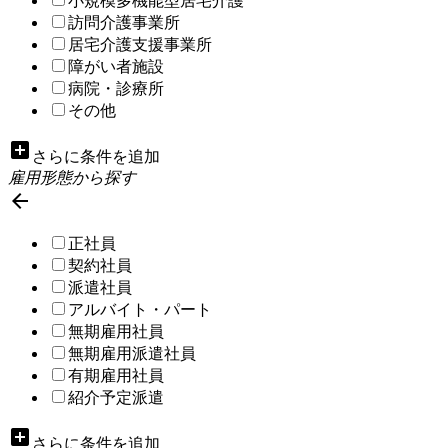
小規模多機能型居宅介護
訪問介護事業所
居宅介護支援事業所
障がい者施設
病院・診療所
その他
add_box
さらに条件を追加
雇用形態から探す

正社員
契約社員
派遣社員
アルバイト・パート
無期雇用社員
無期雇用派遣社員
有期雇用社員
紹介予定派遣
add_box
さらに条件を追加