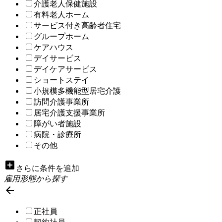
介護老人保健施設
有料老人ホーム
サービス付き高齢者住宅
グループホーム
ケアハウス
デイサービス
デイケアサービス
ショートステイ
小規模多機能型居宅介護
訪問介護事業所
居宅介護支援事業所
障がい者施設
病院・診療所
その他
add_box
さらに条件を追加
雇用形態から探す

正社員