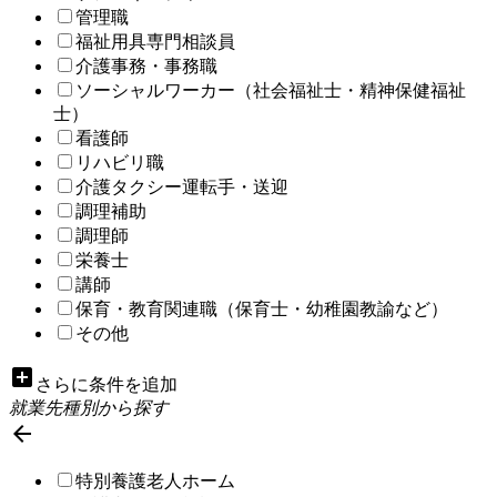
管理職
福祉用具専門相談員
介護事務・事務職
ソーシャルワーカー（社会福祉士・精神保健福祉
士）
看護師
リハビリ職
介護タクシー運転手・送迎
調理補助
調理師
栄養士
講師
保育・教育関連職（保育士・幼稚園教諭など）
その他
add_box
さらに条件を追加
就業先種別から探す

特別養護老人ホーム