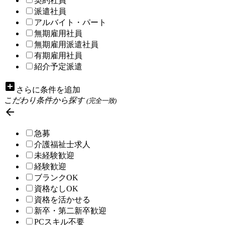
契約社員
派遣社員
アルバイト・パート
無期雇用社員
無期雇用派遣社員
有期雇用社員
紹介予定派遣
add_box
さらに条件を追加
こだわり条件から探す
(完全一致)

急募
介護福祉士求人
未経験歓迎
経験歓迎
ブランクOK
資格なしOK
資格を活かせる
新卒・第二新卒歓迎
PCスキル不要