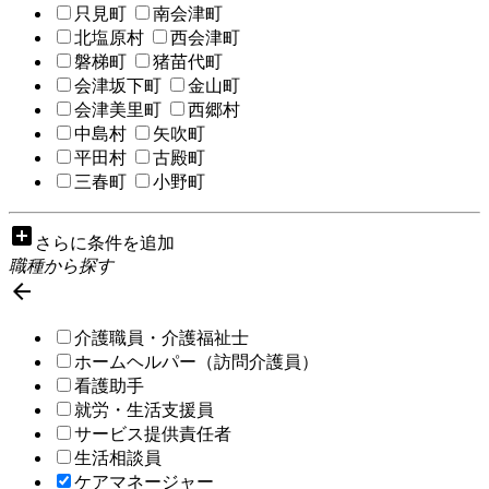
只見町
南会津町
北塩原村
西会津町
磐梯町
猪苗代町
会津坂下町
金山町
会津美里町
西郷村
中島村
矢吹町
平田村
古殿町
三春町
小野町
add_box
さらに条件を追加
職種から探す

介護職員・介護福祉士
ホームヘルパー（訪問介護員）
看護助手
就労・生活支援員
サービス提供責任者
生活相談員
ケアマネージャー