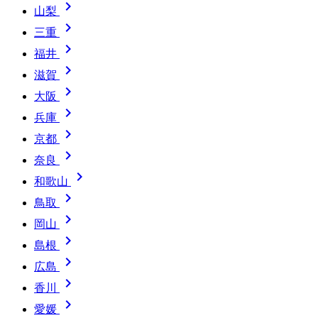

山梨

三重

福井

滋賀

大阪

兵庫

京都

奈良

和歌山

鳥取

岡山

島根

広島

香川

愛媛