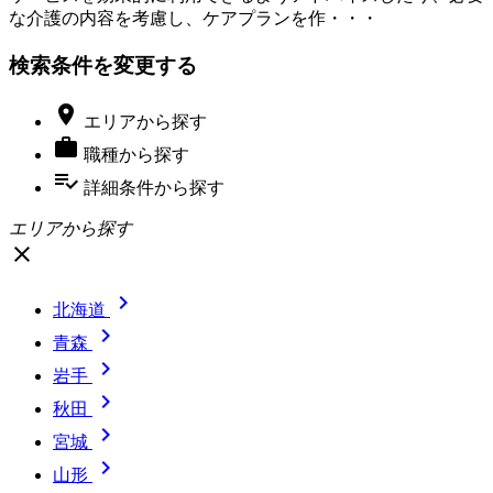
な介護の内容を考慮し、ケアプランを作・・・
検索条件を変更する

エリア
から探す

職種
から探す
playlist_add_check
詳細条件
から探す
エリアから探す
close

北海道

青森

岩手

秋田

宮城

山形