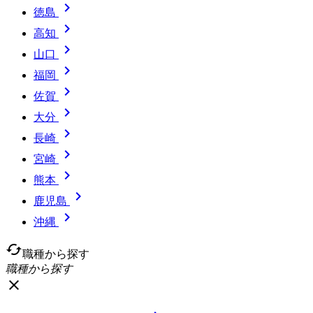

徳島

高知

山口

福岡

佐賀

大分

長崎

宮崎

熊本

鹿児島

沖縄
cached
職種から探す
職種から探す
close