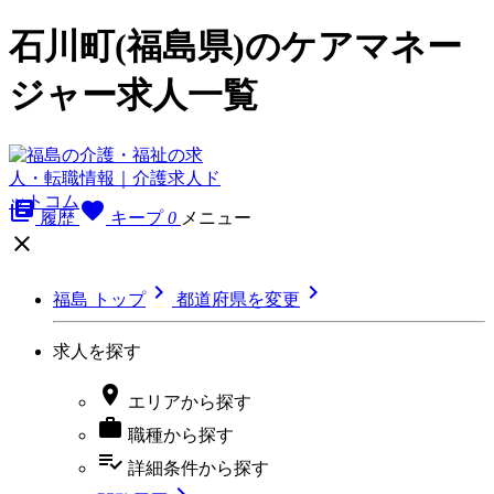
石川町(福島県)のケアマネー
ジャー求人一覧
library_books
favorite
履歴
キープ
0
メニュー



福島 トップ
都道府県を変更
求人を探す

エリア
から探す

職種
から探す
playlist_add_check
詳細条件
から探す
