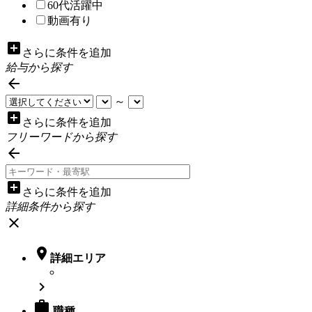
60代活躍中
動画有り
add_box
さらに条件を追加
給与から探す

～
add_box
さらに条件を追加
フリーワードから探す

add_box
さらに条件を追加
詳細条件から探す
close

詳細エリア


職種