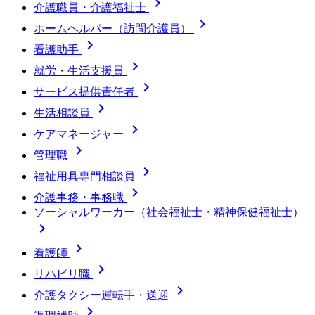

介護職員・介護福祉士

ホームヘルパー（訪問介護員）

看護助手

就労・生活支援員

サービス提供責任者

生活相談員

ケアマネージャー

管理職

福祉用具専門相談員

介護事務・事務職
ソーシャルワーカー（社会福祉士・精神保健福祉士）


看護師

リハビリ職

介護タクシー運転手・送迎
