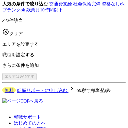
人気の条件で絞り込む
交通費支給
社会保険完備
資格なしok
ブランクok
残業月10時間以下
342
件該当

クリア
エリアを
設定する
職種を
設定する
さらに
条件を追加
エリアは
必須です
navigate_next
無料
転職サポートに申し込む
60秒で簡単登録♪
就職サポート
はじめての方へ