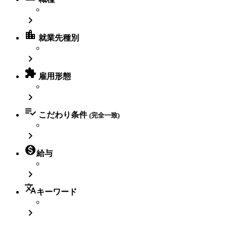

location_city
就業先種別


雇用形態


こだわり条件
(完全一致)


給与

translate
キーワード
