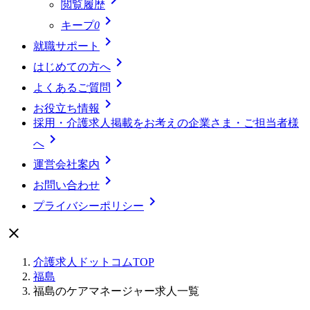
閲覧履歴

キープ
0

就職サポート

はじめての方へ

よくあるご質問

お役立ち情報
採用・介護求人掲載をお考えの企業さま・ご担当者様

へ

運営会社案内

お問い合わせ

プライバシーポリシー

介護求人ドットコムTOP
福島
福島のケアマネージャー求人一覧