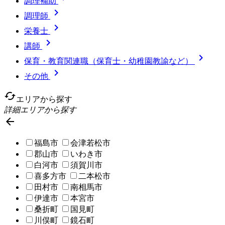
調理補助

調理師

栄養士

講師

保育・教育関連職（保育士・幼稚園教諭など）

その他
cached
エリアから探す
詳細エリアから探す

福島市
会津若松市
郡山市
いわき市
白河市
須賀川市
喜多方市
二本松市
田村市
南相馬市
伊達市
本宮市
桑折町
国見町
川俣町
鏡石町