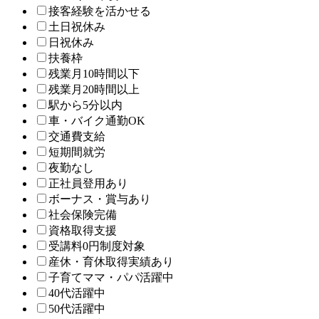
接客経験を活かせる
土日祝休み
日祝休み
扶養枠
残業月10時間以下
残業月20時間以上
駅から5分以内
車・バイク通勤OK
交通費支給
短期間就労
夜勤なし
正社員登用あり
ボーナス・賞与あり
社会保険完備
資格取得支援
受講料0円制度対象
産休・育休取得実績あり
子育てママ・パパ活躍中
40代活躍中
50代活躍中