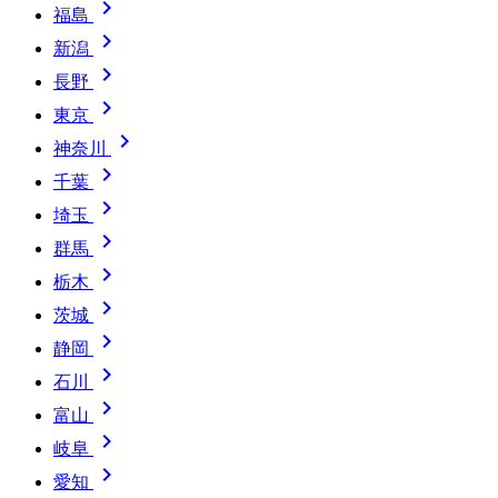

福島

新潟

長野

東京

神奈川

千葉

埼玉

群馬

栃木

茨城

静岡

石川

富山

岐阜

愛知