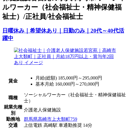
ルワーカー（社会福祉士・精神保健福
祉士）/正社員/社会福祉士
日曜休み｜希望休あり｜日勤のみ｜20代～40代活
躍中
月給(総額)
185,000円～295,000円
賃金
基本月給 160,000円～270,000円
ソーシャルワーカー（社会福祉士・精神保健福祉
職種
士）
就業先種
介護老人保健施設
別
勤務地
群馬県高崎市上大類町759
交通
上信電鉄 高崎駅 車通勤推奨 14分