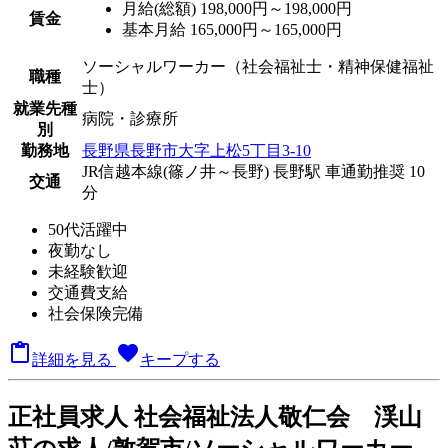
月給(総額)
198,000円～198,000円
賃金
基本月給 165,000円～165,000円
ソーシャルワーカー（社会福祉士・精神保健福祉
職種
士）
就業先種
病院・診療所
別
勤務地
長野県長野市大字上松5丁目3-10
JR信越本線(篠ノ井～長野) 長野駅 車通勤推奨 10
交通
分
50代活躍中
夜勤なし
未経験歓迎
交通費支給
社会保険完備

favorite
詳細を見る
キープする
正
社員求人
社会福祉法人敬仁会 渓山