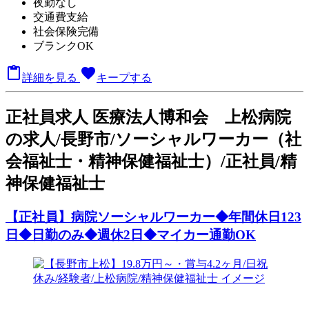
夜勤なし
交通費支給
社会保険完備
ブランクOK

favorite
詳細を見る
キープする
正
社員求人
医療法人博和会 上松病院
の求人/長野市/ソーシャルワーカー（社
会福祉士・精神保健福祉士）/正社員/精
神保健福祉士
【正社員】病院ソーシャルワーカー◆年間休日123
日◆日勤のみ◆週休2日◆マイカー通勤OK