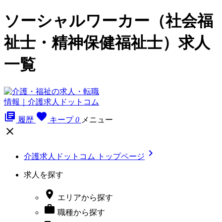
ソーシャルワーカー（社会福
祉士・精神保健福祉士）求人
一覧
library_books
favorite
履歴
キープ
0
メニュー


介護求人ドットコム トップページ
求人を探す

エリア
から探す

職種
から探す