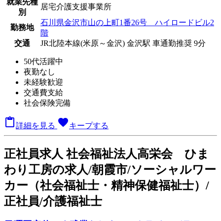
就業先種
居宅介護支援事業所
別
石川県金沢市山の上町1番26号 ハイロードビル2
勤務地
階
交通
JR北陸本線(米原～金沢) 金沢駅 車通勤推奨 9分
50代活躍中
夜勤なし
未経験歓迎
交通費支給
社会保険完備

favorite
詳細を見る
キープする
正
社員求人
社会福祉法人高栄会 ひま
わり工房の求人/朝霞市/ソーシャルワー
カー（社会福祉士・精神保健福祉士）/
正社員/介護福祉士