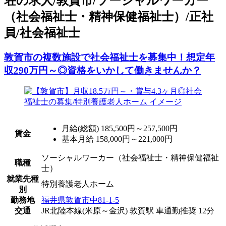
荘の求人/敦賀市/ソーシャルワーカー
（社会福祉士・精神保健福祉士）/正社
員/社会福祉士
敦賀市の複数施設で社会福祉士を募集中！想定年
収290万円～◎資格をいかして働きませんか？
月給(総額)
185,500円～257,500円
賃金
基本月給 158,000円～221,000円
ソーシャルワーカー（社会福祉士・精神保健福祉
職種
士）
就業先種
特別養護老人ホーム
別
勤務地
福井県敦賀市中81-1-5
交通
JR北陸本線(米原～金沢) 敦賀駅 車通勤推奨 12分