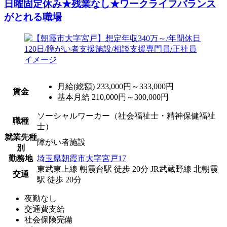
日曜固定休み★残業なし★ワークライフバランス
がとれる職場
月給(総額)
233,000円～333,000円
賃金
基本月給 210,000円～300,000円
ソーシャルワーカー（社会福祉士・精神保健福祉
職種
士）
就業先種
障がい者施設
別
勤務地
埼玉県朝霞市大字宮戸17
東武東上線 朝霞台駅 徒歩 20分
JR武蔵野線 北朝霞
交通
駅 徒歩 20分
夜勤なし
交通費支給
社会保険完備