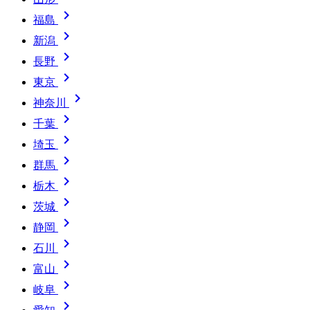

福島

新潟

長野

東京

神奈川

千葉

埼玉

群馬

栃木

茨城

静岡

石川

富山

岐阜
