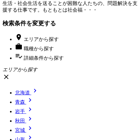
生活・社会生活を送ることが困難な人たちの、問題解決を支
援する仕事です。もともとは社会福・・・
検索条件を変更する

エリア
から探す

職種
から探す
playlist_add_check
詳細条件
から探す
エリアから探す
close

北海道

青森

岩手

秋田

宮城

山形