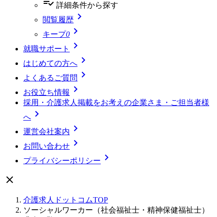
playlist_add_check
詳細条件
から探す

閲覧履歴

キープ
0

就職サポート

はじめての方へ

よくあるご質問

お役立ち情報
採用・介護求人掲載をお考えの企業さま・ご担当者様

へ

運営会社案内

お問い合わせ

プライバシーポリシー

介護求人ドットコムTOP
ソーシャルワーカー（社会福祉士・精神保健福祉士）