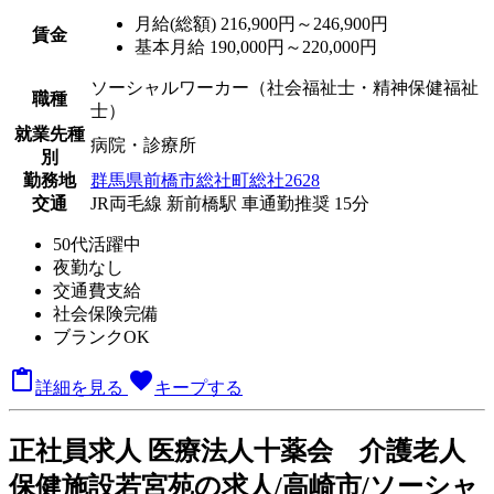
月給(総額)
216,900円～246,900円
賃金
基本月給 190,000円～220,000円
ソーシャルワーカー（社会福祉士・精神保健福祉
職種
士）
就業先種
病院・診療所
別
勤務地
群馬県前橋市総社町総社2628
交通
JR両毛線 新前橋駅 車通勤推奨 15分
50代活躍中
夜勤なし
交通費支給
社会保険完備
ブランクOK

favorite
詳細を見る
キープする
正
社員求人
医療法人十薬会 介護老人
保健施設若宮苑の求人/高崎市/ソーシャ