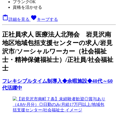
ブランクOK
資格を活かせる

favorite
詳細を見る
キープする
正
社員求人
医療法人北翔会 岩見沢南
地区地域包括支援センターの求人/岩見
沢市/ソーシャルワーカー（社会福祉
士・精神保健福祉士）/正社員/社会福祉
士
フレキシブルタイム制導入◆余暇施設◆40代～60
代活躍中