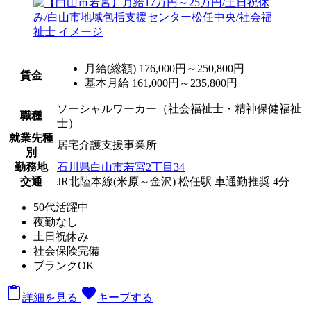
月給(総額)
176,000円～250,800円
賃金
基本月給 161,000円～235,800円
ソーシャルワーカー（社会福祉士・精神保健福祉
職種
士）
就業先種
居宅介護支援事業所
別
勤務地
石川県白山市若宮2丁目34
交通
JR北陸本線(米原～金沢) 松任駅 車通勤推奨 4分
50代活躍中
夜勤なし
土日祝休み
社会保険完備
ブランクOK

favorite
詳細を見る
キープする