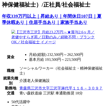
神保健福祉士）/正社員/社会福祉士
年収339万円以上｜昇給あり｜年間休日107日｜夏
季休暇あり｜住居手当あり｜家族手当あり
月給(総額)
232,500円～262,500円
賃金
基本月給 193,500円～223,500円
ソーシャルワーカー（社会福祉士・精神保健福祉
職種
士）
就業先種
介護老人保健施設
別
勤務地
青森県三沢市大字三沢字淋代平１１６－３０９７
交通
青い森鉄道線 三沢駅 車通勤推奨 18分
50代活躍中