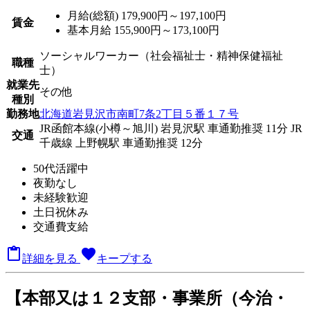
月給(総額)
179,900円～197,100円
賃金
基本月給 155,900円～173,100円
ソーシャルワーカー（社会福祉士・精神保健福祉
職種
士）
就業先
その他
種別
勤務地
北海道岩見沢市南町7条2丁目５番１７号
JR函館本線(小樽～旭川) 岩見沢駅 車通勤推奨 11分
JR
交通
千歳線 上野幌駅 車通勤推奨 12分
50代活躍中
夜勤なし
未経験歓迎
土日祝休み
交通費支給

favorite
詳細を見る
キープする
【本部又は１２支部・事業所（今治・