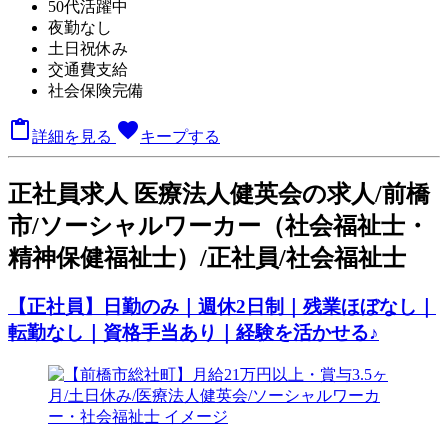
50代活躍中
夜勤なし
土日祝休み
交通費支給
社会保険完備

favorite
詳細を見る
キープする
正
社員求人
医療法人健英会の求人/前橋
市/ソーシャルワーカー（社会福祉士・
精神保健福祉士）/正社員/社会福祉士
【正社員】日勤のみ｜週休2日制｜残業ほぼなし｜
転勤なし｜資格手当あり｜経験を活かせる♪