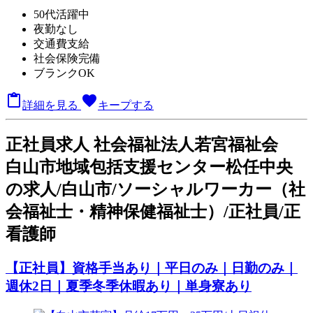
50代活躍中
夜勤なし
交通費支給
社会保険完備
ブランクOK

favorite
詳細を見る
キープする
正
社員求人
社会福祉法人若宮福祉会
白山市地域包括支援センター松任中央
の求人/白山市/ソーシャルワーカー（社
会福祉士・精神保健福祉士）/正社員/正
看護師
【正社員】資格手当あり｜平日のみ｜日勤のみ｜
週休2日｜夏季冬季休暇あり｜単身寮あり