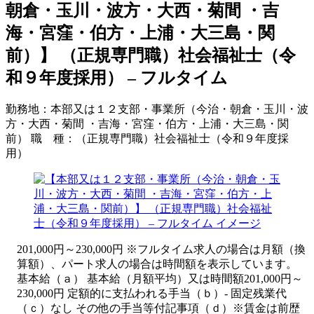
朝倉・玉川・波方・大西・菊間 ・吉
海・宮窪・伯方・上浦・大三島・関
前）】 （正規専門職）社会福祉士（令
和９年度採用） – フルタイム
勤務地：
本部又は１２支部・事業所（今治・朝倉・玉川・波
方・大西・菊間 ・吉海・宮窪・伯方・上浦・大三島・関
前）
職 種：
（正規専門職）社会福祉士（令和９年度採
用）
201,000円～230,000円 ※フルタイム求人の場合は月額（換
算額）、パート求人の場合は時間額を表示しています。
基本給（ａ） 基本給（月額平均）又は時間額201,000円～
230,000円 定額的に支払われる手当（ｂ）- 固定残業代
（ｃ）なし その他の手当等付記事項（ｄ）※賃金は前歴