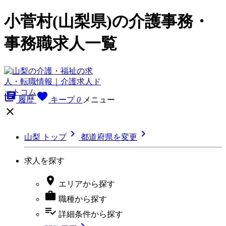
小菅村(山梨県)の介護事務・
事務職求人一覧
library_books
favorite
履歴
キープ
0
メニュー



山梨 トップ
都道府県を変更
求人を探す

エリア
から探す

職種
から探す
playlist_add_check
詳細条件
から探す
