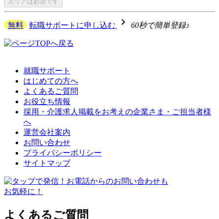
エリアは
必須です
navigate_next
無料
転職サポートに申し込む
60秒で簡単登録♪
就職サポート
はじめての方へ
よくあるご質問
お役立ち情報
採用・介護求人掲載をお考えの企業さま・ご担当者様
へ
運営会社案内
お問い合わせ
プライバシーポリシー
サイトマップ
よくあるご質問