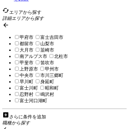
cached
エリアから探す
詳細エリアから探す

甲府市
富士吉田市
都留市
山梨市
大月市
韮崎市
南アルプス市
北杜市
甲斐市
笛吹市
上野原市
甲州市
中央市
市川三郷町
早川町
身延町
富士川町
昭和町
忍野村
鳴沢村
富士河口湖町
add_box
さらに条件を追加
職種から探す