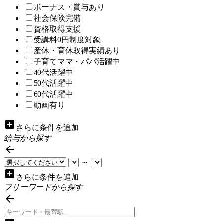
ボーナス・賞与あり
社会保険完備
資格取得支援
受講料0円制度対象
産休・育休取得実績あり
子育てママ・パパ活躍中
40代活躍中
50代活躍中
60代活躍中
動画有り
add_box
さらに条件を追加
給与から探す

～
add_box
さらに条件を追加
フリーワードから探す
