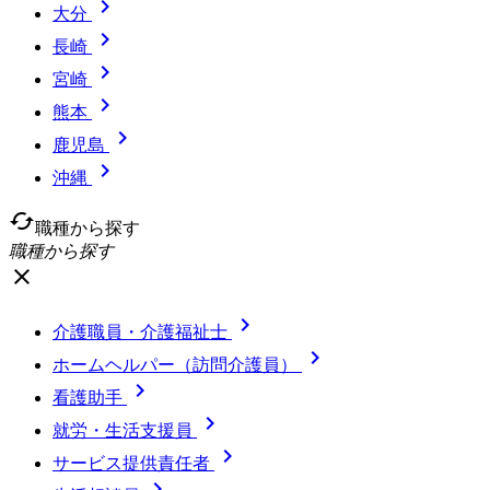

大分

長崎

宮崎

熊本

鹿児島

沖縄
cached
職種から探す
職種から探す
close

介護職員・介護福祉士

ホームヘルパー（訪問介護員）

看護助手

就労・生活支援員

サービス提供責任者
