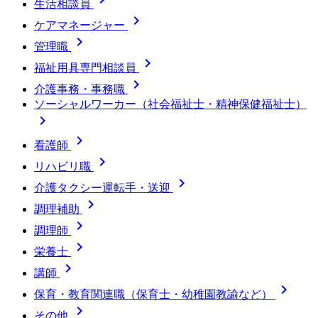
生活相談員

ケアマネージャー

管理職

福祉用具専門相談員

介護事務・事務職
ソーシャルワーカー（社会福祉士・精神保健福祉士）


看護師

リハビリ職

介護タクシー運転手・送迎

調理補助

調理師

栄養士

講師

保育・教育関連職（保育士・幼稚園教諭など）

その他