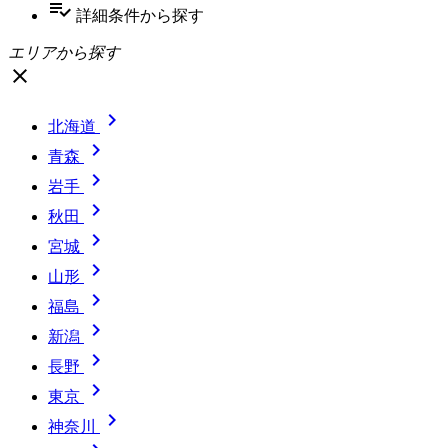
playlist_add_check
詳細条件
から探す
エリアから探す
close

北海道

青森

岩手

秋田

宮城

山形

福島

新潟

長野

東京

神奈川