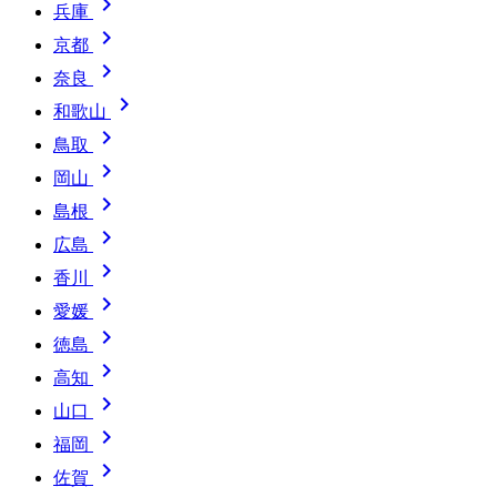

兵庫

京都

奈良

和歌山

鳥取

岡山

島根

広島

香川

愛媛

徳島

高知

山口

福岡

佐賀