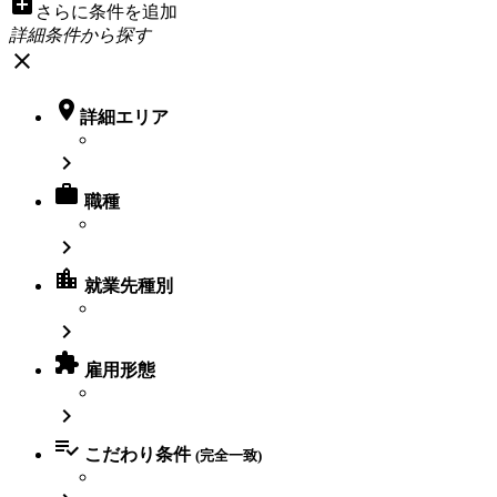
add_box
さらに条件を追加
詳細条件から探す
close

詳細エリア


職種

location_city
就業先種別


雇用形態


こだわり条件
(完全一致)