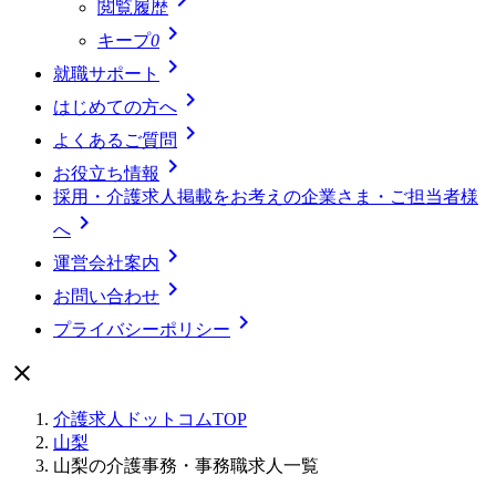
閲覧履歴

キープ
0

就職サポート

はじめての方へ

よくあるご質問

お役立ち情報
採用・介護求人掲載をお考えの企業さま・ご担当者様

へ

運営会社案内

お問い合わせ

プライバシーポリシー

介護求人ドットコムTOP
山梨
山梨の介護事務・事務職求人一覧