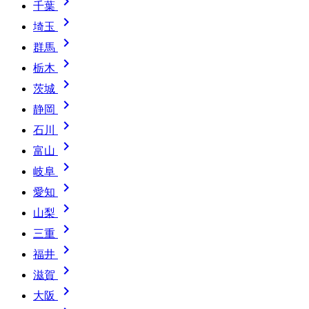

千葉

埼玉

群馬

栃木

茨城

静岡

石川

富山

岐阜

愛知

山梨

三重

福井

滋賀

大阪