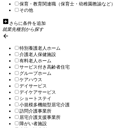
保育・教育関連職（保育士・幼稚園教諭など）
その他
add_box
さらに条件を追加
就業先種別から探す

特別養護老人ホーム
介護老人保健施設
有料老人ホーム
サービス付き高齢者住宅
グループホーム
ケアハウス
デイサービス
デイケアサービス
ショートステイ
小規模多機能型居宅介護
訪問介護事業所
居宅介護支援事業所
障がい者施設