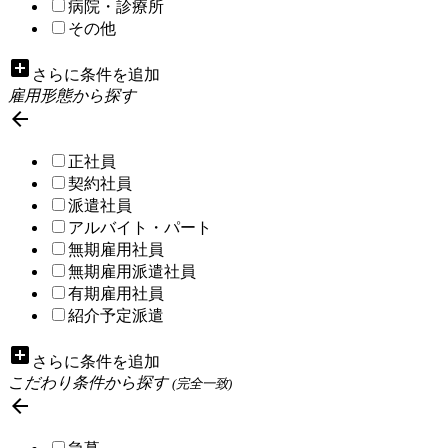
病院・診療所
その他
add_box
さらに条件を追加
雇用形態から探す

正社員
契約社員
派遣社員
アルバイト・パート
無期雇用社員
無期雇用派遣社員
有期雇用社員
紹介予定派遣
add_box
さらに条件を追加
こだわり条件から探す
(完全一致)
