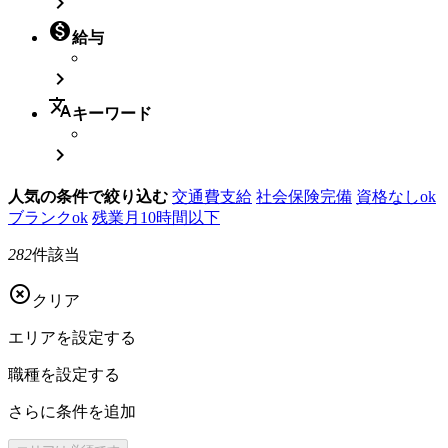


給与

translate
キーワード

人気の条件で絞り込む
交通費支給
社会保険完備
資格なしok
ブランクok
残業月10時間以下
282
件該当

クリア
エリアを
設定する
職種を
設定する
さらに
条件を追加