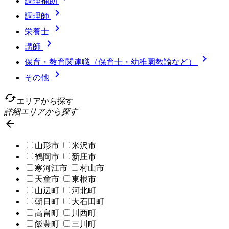
調理補助

調理師

栄養士

講師

保育・教育関連職（保育士・幼稚園教諭など）

その他
cached
エリアから探す
詳細エリアから探す

山形市
米沢市
鶴岡市
新庄市
寒河江市
村山市
天童市
東根市
山辺町
河北町
朝日町
大石田町
高畠町
川西町
飯豊町
三川町