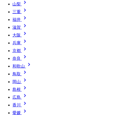

山梨

三重

福井

滋賀

大阪

兵庫

京都

奈良

和歌山

鳥取

岡山

島根

広島

香川

愛媛