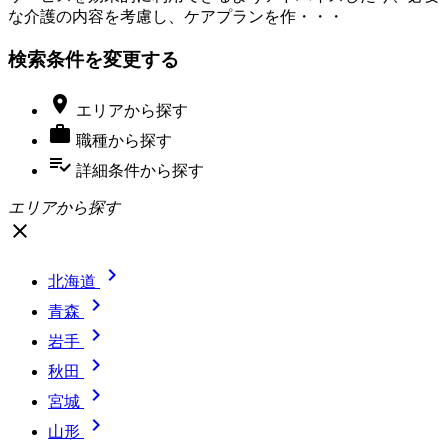
な介護の内容を考慮し、ケアプランを作・・・
検索条件を変更する

エリア
から探す

職種
から探す
playlist_add_check
詳細条件
から探す
エリアから探す
close

北海道

青森

岩手

秋田

宮城

山形