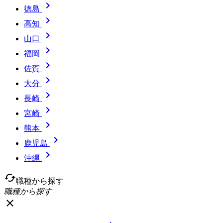

徳島

高知

山口

福岡

佐賀

大分

長崎

宮崎

熊本

鹿児島

沖縄
cached
職種から探す
職種から探す
close