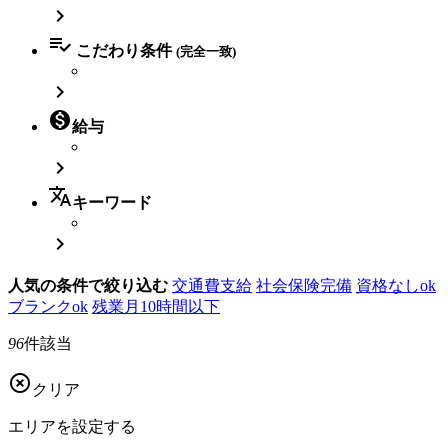


こだわり条件
(完全一致)


給与

translate
キーワード

人気の条件で絞り込む
交通費支給
社会保険完備
資格なしok
ブランクok
残業月10時間以下
96
件該当

クリア
エリアを
設定する