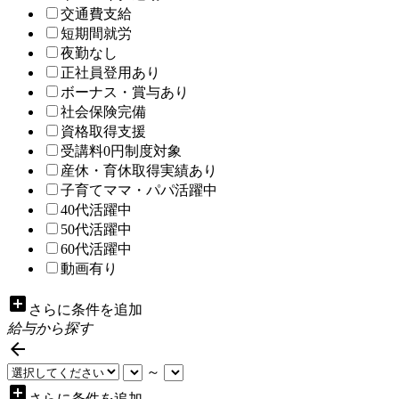
交通費支給
短期間就労
夜勤なし
正社員登用あり
ボーナス・賞与あり
社会保険完備
資格取得支援
受講料0円制度対象
産休・育休取得実績あり
子育てママ・パパ活躍中
40代活躍中
50代活躍中
60代活躍中
動画有り
add_box
さらに条件を追加
給与から探す

～
add_box
さらに条件を追加