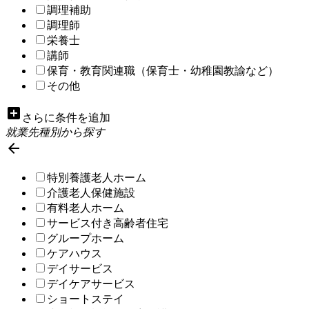
調理補助
調理師
栄養士
講師
保育・教育関連職（保育士・幼稚園教諭など）
その他
add_box
さらに条件を追加
就業先種別から探す

特別養護老人ホーム
介護老人保健施設
有料老人ホーム
サービス付き高齢者住宅
グループホーム
ケアハウス
デイサービス
デイケアサービス
ショートステイ