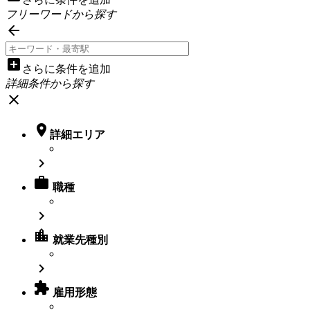
フリーワードから探す

add_box
さらに条件を追加
詳細条件から探す
close

詳細エリア


職種

location_city
就業先種別


雇用形態