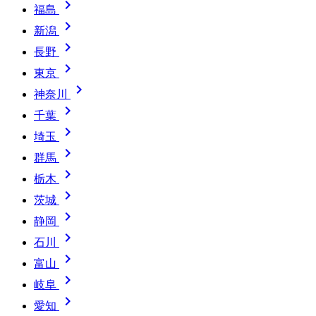

福島

新潟

長野

東京

神奈川

千葉

埼玉

群馬

栃木

茨城

静岡

石川

富山

岐阜

愛知