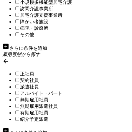
小規模多機能型居宅介護
訪問介護事業所
居宅介護支援事業所
障がい者施設
病院・診療所
その他
add_box
さらに条件を追加
雇用形態から探す

正社員
契約社員
派遣社員
アルバイト・パート
無期雇用社員
無期雇用派遣社員
有期雇用社員
紹介予定派遣
add_box