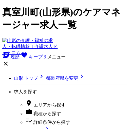
真室川町(山形県)のケアマネ
ージャー求人一覧
library_books
favorite
履歴
キープ
0
メニュー



山形 トップ
都道府県を変更
求人を探す

エリア
から探す

職種
から探す
playlist_add_check
詳細条件
から探す
