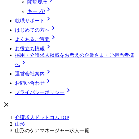
閲覧履歴

キープ
0

就職サポート

はじめての方へ

よくあるご質問

お役立ち情報
採用・介護求人掲載をお考えの企業さま・ご担当者様

へ

運営会社案内

お問い合わせ

プライバシーポリシー

介護求人ドットコムTOP
山形
山形のケアマネージャー求人一覧