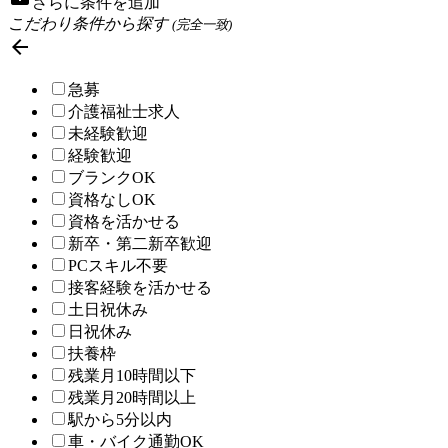
さらに条件を追加
こだわり条件から探す
(完全一致)

急募
介護福祉士求人
未経験歓迎
経験歓迎
ブランクOK
資格なしOK
資格を活かせる
新卒・第二新卒歓迎
PCスキル不要
接客経験を活かせる
土日祝休み
日祝休み
扶養枠
残業月10時間以下
残業月20時間以上
駅から5分以内
車・バイク通勤OK