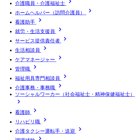

介護職員・介護福祉士

ホームヘルパー（訪問介護員）

看護助手

就労・生活支援員

サービス提供責任者

生活相談員

ケアマネージャー

管理職

福祉用具専門相談員

介護事務・事務職
ソーシャルワーカー（社会福祉士・精神保健福祉士）


看護師

リハビリ職

介護タクシー運転手・送迎
