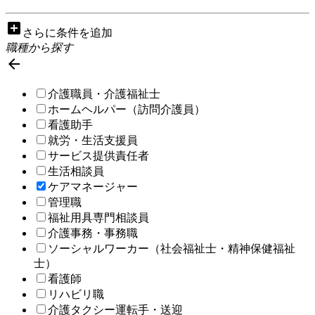
add_box
さらに条件を追加
職種から探す

介護職員・介護福祉士
ホームヘルパー（訪問介護員）
看護助手
就労・生活支援員
サービス提供責任者
生活相談員
ケアマネージャー
管理職
福祉用具専門相談員
介護事務・事務職
ソーシャルワーカー（社会福祉士・精神保健福祉
士）
看護師
リハビリ職
介護タクシー運転手・送迎