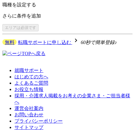
職種を
設定する
さらに
条件を追加
エリアは
必須です
navigate_next
無料
転職サポートに申し込む
60秒で簡単登録♪
就職サポート
はじめての方へ
よくあるご質問
お役立ち情報
採用・介護求人掲載をお考えの企業さま・ご担当者様
へ
運営会社案内
お問い合わせ
プライバシーポリシー
サイトマップ