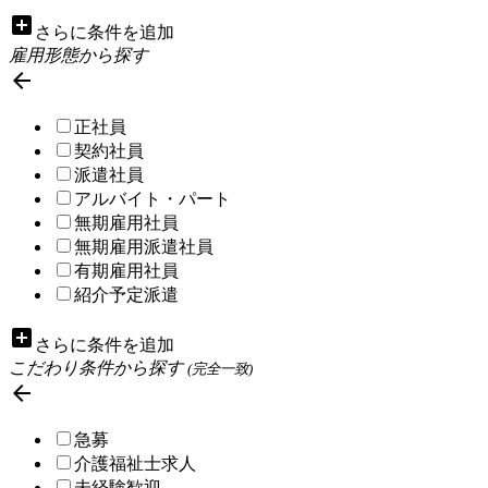
add_box
さらに条件を追加
雇用形態から探す

正社員
契約社員
派遣社員
アルバイト・パート
無期雇用社員
無期雇用派遣社員
有期雇用社員
紹介予定派遣
add_box
さらに条件を追加
こだわり条件から探す
(完全一致)

急募
介護福祉士求人
未経験歓迎