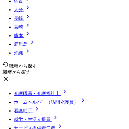
佐賀

大分

長崎

宮崎

熊本

鹿児島

沖縄
cached
職種から探す
職種から探す
close

介護職員・介護福祉士

ホームヘルパー（訪問介護員）

看護助手

就労・生活支援員

サービス提供責任者