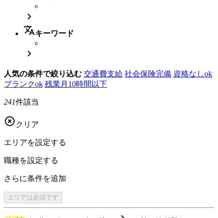

translate
キーワード

人気の条件で絞り込む
交通費支給
社会保険完備
資格なしok
ブランクok
残業月10時間以下
241
件該当

クリア
エリアを
設定する
職種を
設定する
さらに
条件を追加
エリアは
必須です
navigate_next