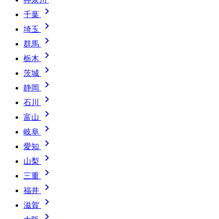

千葉

埼玉

群馬

栃木

茨城

静岡

石川

富山

岐阜

愛知

山梨

三重

福井

滋賀
