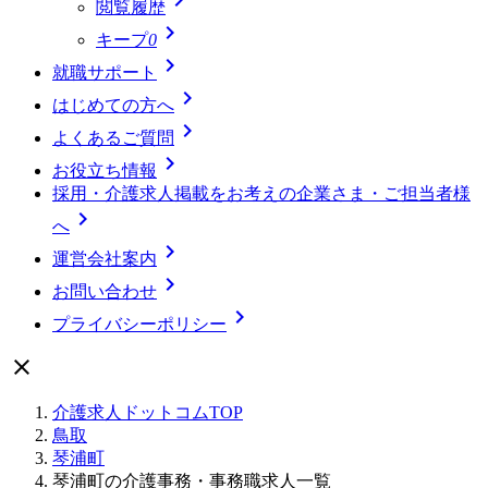
閲覧履歴

キープ
0

就職サポート

はじめての方へ

よくあるご質問

お役立ち情報
採用・介護求人掲載をお考えの企業さま・ご担当者様

へ

運営会社案内

お問い合わせ

プライバシーポリシー

介護求人ドットコムTOP
鳥取
琴浦町
琴浦町の介護事務・事務職求人一覧