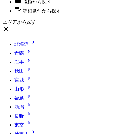
職種
から探す
playlist_add_check
詳細条件
から探す
エリアから探す
close

北海道

青森

岩手

秋田

宮城

山形

福島

新潟

長野

東京

神奈川