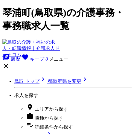
琴浦町(鳥取県)の介護事務・
事務職求人一覧
library_books
favorite
履歴
キープ
0
メニュー



鳥取 トップ
都道府県を変更
求人を探す

エリア
から探す

職種
から探す
playlist_add_check
詳細条件
から探す
