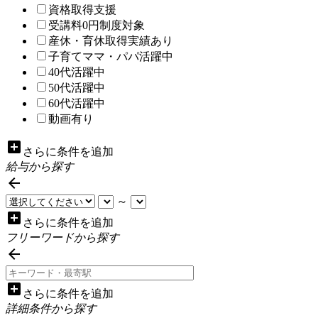
資格取得支援
受講料0円制度対象
産休・育休取得実績あり
子育てママ・パパ活躍中
40代活躍中
50代活躍中
60代活躍中
動画有り
add_box
さらに条件を追加
給与から探す

～
add_box
さらに条件を追加
フリーワードから探す

add_box
さらに条件を追加
詳細条件から探す