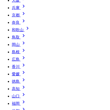
大阪

兵庫

京都

奈良

和歌山

鳥取

岡山

島根

広島

香川

愛媛

徳島

高知

山口

福岡
