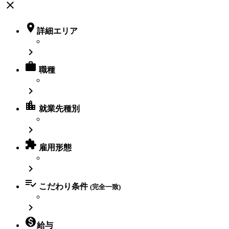
close

詳細エリア


職種

location_city
就業先種別


雇用形態


こだわり条件
(完全一致)


給与