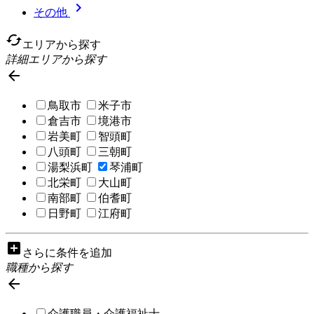

その他
cached
エリアから探す
詳細エリアから探す

鳥取市
米子市
倉吉市
境港市
岩美町
智頭町
八頭町
三朝町
湯梨浜町
琴浦町
北栄町
大山町
南部町
伯耆町
日野町
江府町
add_box
さらに条件を追加
職種から探す

介護職員・介護福祉士