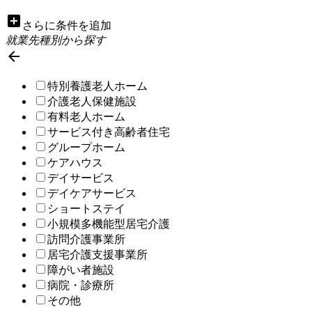
add_box
さらに条件を追加
就業先種別から探す

特別養護老人ホーム
介護老人保健施設
有料老人ホーム
サービス付き高齢者住宅
グループホーム
ケアハウス
デイサービス
デイケアサービス
ショートステイ
小規模多機能型居宅介護
訪問介護事業所
居宅介護支援事業所
障がい者施設
病院・診療所
その他