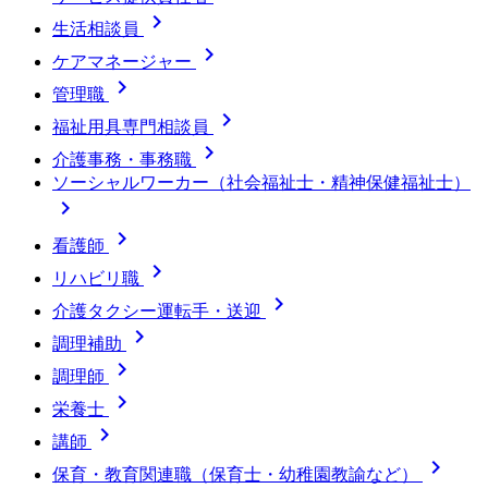

生活相談員

ケアマネージャー

管理職

福祉用具専門相談員

介護事務・事務職
ソーシャルワーカー（社会福祉士・精神保健福祉士）


看護師

リハビリ職

介護タクシー運転手・送迎

調理補助

調理師

栄養士

講師

保育・教育関連職（保育士・幼稚園教諭など）