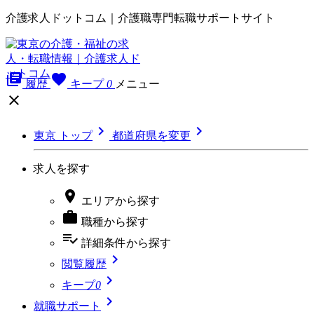
介護求人ドットコム｜介護職専門転職サポートサイト
library_books
favorite
履歴
キープ
0
メニュー



東京 トップ
都道府県を変更
求人を探す

エリア
から探す

職種
から探す
playlist_add_check
詳細条件
から探す

閲覧履歴

キープ
0

就職サポート