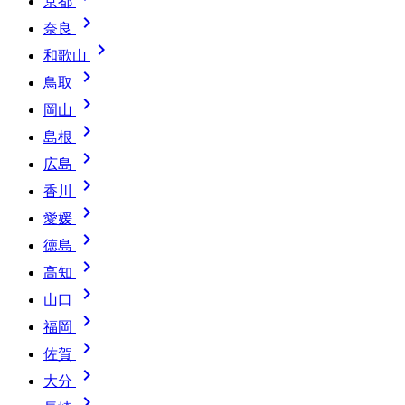
京都

奈良

和歌山

鳥取

岡山

島根

広島

香川

愛媛

徳島

高知

山口

福岡

佐賀

大分
