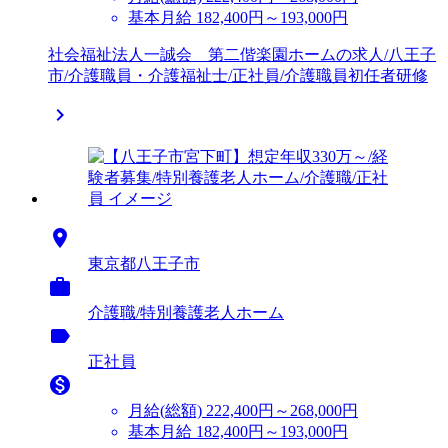
基本月給 182,400円～193,000円
社会福祉法人一誠会 第二偕楽園ホームの求人/八王子
市/介護職員・介護福祉士/正社員/介護職員初任者研修


東京都八王子市

介護職/特別養護老人ホーム
label
正社員

月給(総額)
222,400円～268,000円
基本月給 182,400円～193,000円