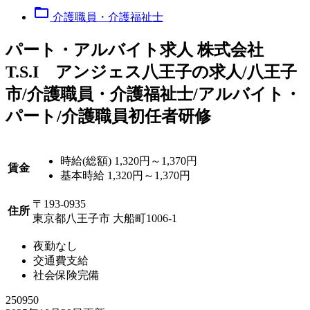
folder_open
介護職員・介護福祉士
パート
・アルバイト求人
株式会社
T.S.I アンジェス八王子の求人/八王子
市/介護職員・介護福祉士/アルバイト・
パート/介護職員初任者研修
時給(総額)
1,320円～1,370円
賃金
基本時給 1,320円～1,370円
〒193-0935
住所
東京都八王子市 大船町1006-1
夜勤なし
交通費支給
社会保険完備
250950