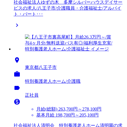
社会福祉法人ゆずの木 多摩シルバーハウスデイサー
ビスの求人/八王子市/介護職員・介護福祉士/アルバイ
ト・パート･･･


東京都八王子市

特別養護老人ホーム/介護職
label
正社員

月給(総額)
263,700円～278,100円
基本月給 198,700円～205,100円
社会福祉法人清明会 特別養護老人ホーム清明園の求