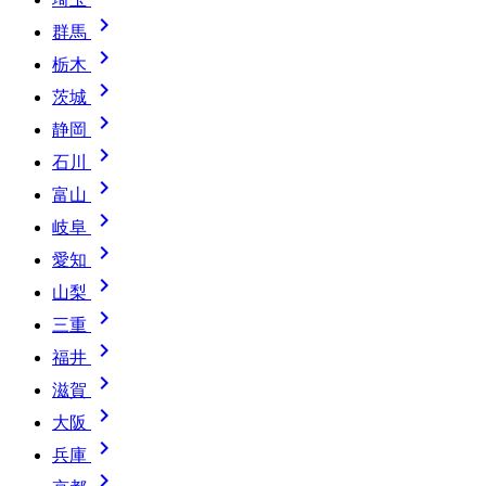

群馬

栃木

茨城

静岡

石川

富山

岐阜

愛知

山梨

三重

福井

滋賀

大阪

兵庫
