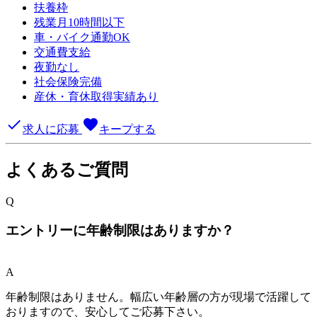
扶養枠
残業月10時間以下
車・バイク通勤OK
交通費支給
夜勤なし
社会保険完備
産休・育休取得実績あり
done
favorite
求人に応募
キープする
よくあるご質問
Q
エントリーに年齢制限はありますか？
A
年齢制限はありません。幅広い年齢層の方が現場で活躍して
おりますので、安心してご応募下さい。