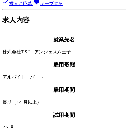
done
favorite
求人に応募
キープする
求人内容
就業先名
株式会社T.S.I アンジェス八王子
雇用形態
アルバイト・パート
雇用期間
長期（4ヶ月以上）
試用期間
2ヶ月