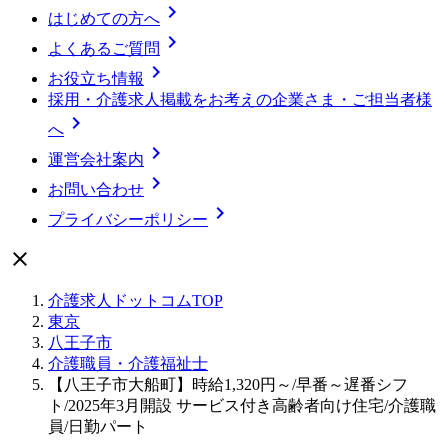

はじめての方へ

よくあるご質問

お役立ち情報
採用・介護求人掲載をお考えの企業さま・ご担当者様

へ

運営会社案内

お問い合わせ

プライバシーポリシー

介護求人ドットコムTOP
東京
八王子市
介護職員・介護福祉士
【八王子市大船町】時給1,320円～/早番～遅番シフ
ト/2025年3月開設 サービス付き高齢者向け住宅/介護職
員/日勤パート