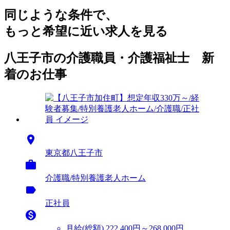
同じような条件で、
もっと希望に近い求人を見る
八王子市の介護職員・介護福祉士 新
着のお仕事

東京都八王子市

介護職/特別養護老人ホーム
label
正社員

月給(総額)
222,400円～268,000円