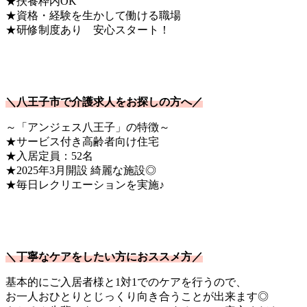
★扶養枠内OK
★資格・経験を生かして働ける職場
★研修制度あり 安心スタート！
＼八王子市で介護求人をお探しの方へ／
～「アンジェス八王子」の特徴～
★サービス付き高齢者向け住宅
★入居定員：52名
★2025年3月開設 綺麗な施設◎
★毎日レクリエーションを実施♪
＼丁寧なケアをしたい方におススメ方／
基本的にご入居者様と1対1でのケアを行うので、
お一人おひとりとじっくり向き合うことが出来ます◎