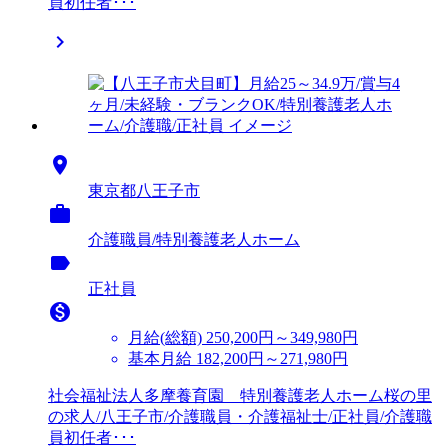
員初任者･･･


東京都八王子市

介護職員/特別養護老人ホーム
label
正社員

月給(総額)
250,200円～349,980円
基本月給 182,200円～271,980円
社会福祉法人多摩養育園 特別養護老人ホーム桜の里
の求人/八王子市/介護職員・介護福祉士/正社員/介護職
員初任者･･･