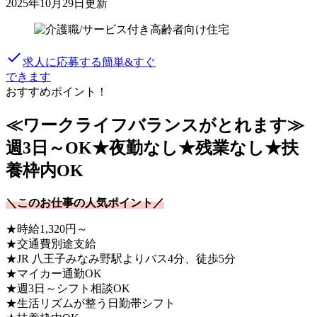
2025年10月29日更新
done
求人に応募する
簡単&すぐ
できます
おすすめポイント！
≪ワークライフバランスがとれます≫
週3日～OK★夜勤なし★残業なし★扶
養枠内OK
＼このお仕事の人気ポイント／
★時給1,320円～
★交通費別途支給
★JR 八王子みなみ野駅よりバス4分、徒歩5分
★マイカー通勤OK
★週3日～シフト相談OK
★生活リズムが整う日勤帯シフト