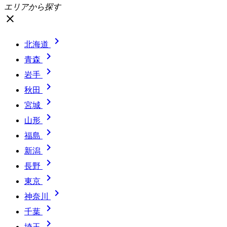
エリアから探す
close

北海道

青森

岩手

秋田

宮城

山形

福島

新潟

長野

東京

神奈川

千葉

埼玉