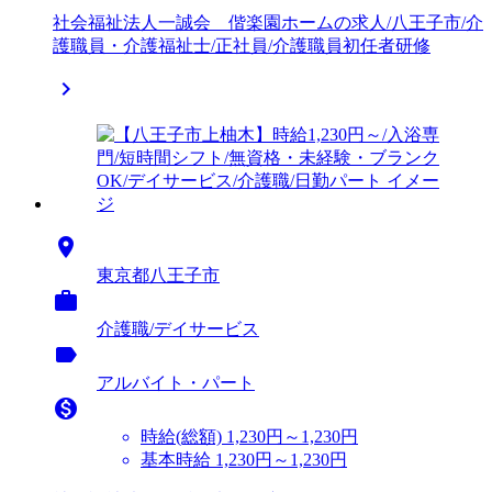
社会福祉法人一誠会 偕楽園ホームの求人/八王子市/介
護職員・介護福祉士/正社員/介護職員初任者研修


東京都八王子市

介護職/デイサービス
label
アルバイト・パート

時給(総額)
1,230円～1,230円
基本時給 1,230円～1,230円