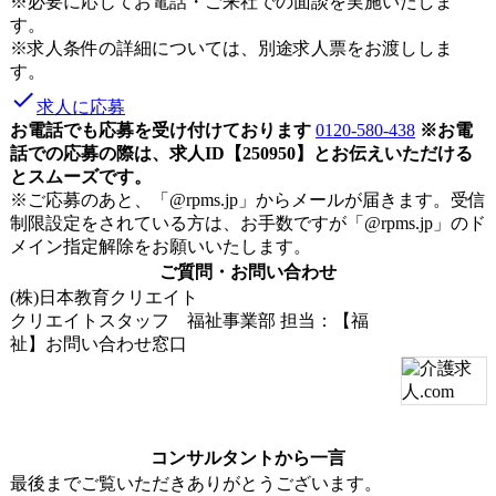
※必要に応じてお電話・ご来社での面談を実施いたしま
す。
※求人条件の詳細については、別途求人票をお渡ししま
す。
done
求人に応募
お電話でも応募を受け付けております
0120-580-438
※お電
話での応募の際は、求人ID【250950】とお伝えいただける
とスムーズです。
※ご応募のあと、「@rpms.jp」からメールが届きます。受信
制限設定をされている方は、お手数ですが「@rpms.jp」のド
メイン指定解除をお願いいたします。
ご質問・お問い合わせ
(株)日本教育クリエイト
クリエイトスタッフ 福祉事業部
担当：【福
祉】お問い合わせ窓口
コンサルタントから一言
最後までご覧いただきありがとうございます。