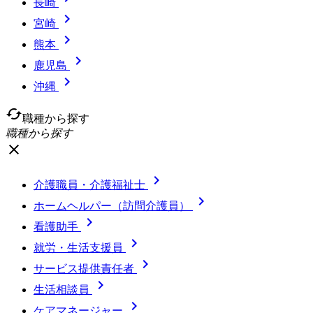
長崎

宮崎

熊本

鹿児島

沖縄
cached
職種から探す
職種から探す
close

介護職員・介護福祉士

ホームヘルパー（訪問介護員）

看護助手

就労・生活支援員

サービス提供責任者

生活相談員

ケアマネージャー