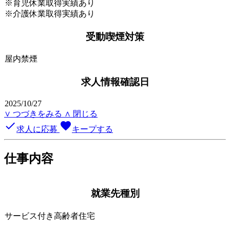
※育児休業取得実績あり
※介護休業取得実績あり
受動喫煙対策
屋内禁煙
求人情報確認日
2025/10/27
∨ つづきをみる
∧ 閉じる
done
favorite
求人に応募
キープする
仕事内容
就業先種別
サービス付き高齢者住宅