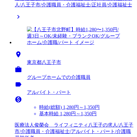
人/八王子市/介護職員・介護福祉士/正社員/介護福祉士


東京都八王子市

グループホームでの介護職員
label
アルバイト・パート

時給(総額)
1,280円～1,350円
基本時給 1,280円～1,350円
医療法人俊榮会 ライフィニティ八王子の求人/八王子
市/介護職員・介護福祉士/アルバイト・パート/介護職