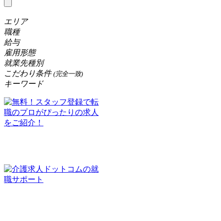
エリア
職種
給与
雇用形態
就業先種別
こだわり条件
(完全一致)
キーワード