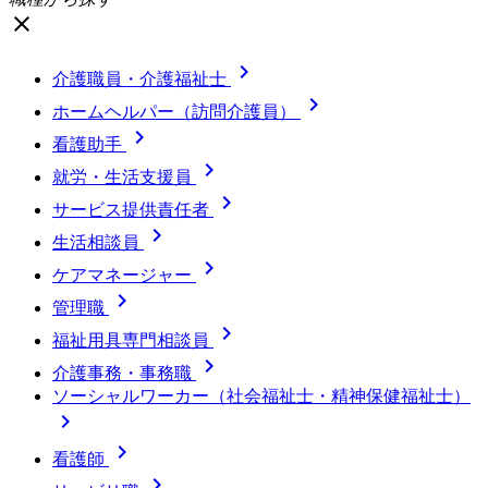
close

介護職員・介護福祉士

ホームヘルパー（訪問介護員）

看護助手

就労・生活支援員

サービス提供責任者

生活相談員

ケアマネージャー

管理職

福祉用具専門相談員

介護事務・事務職
ソーシャルワーカー（社会福祉士・精神保健福祉士）


看護師
