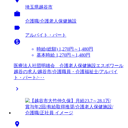
埼玉県越谷市

介護職/介護老人保健施設
label
アルバイト・パート

時給(総額)
1,270円～1,480円
基本時給 1,270円～1,480円
医療法人社団明雄会 介護老人保健施設エスポワール
越谷の求人/越谷市/介護職員・介護福祉士/アルバイ
ト・パート/･･･

