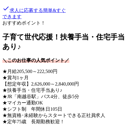
done
求人に応募する
簡単&すぐ
できます
おすすめポイント！
子育て世代応援！扶養手当・住宅手当
あり♪
＼このお仕事の人気ポイント／
★月給205,500～222,500円
★賞与1ヶ月
【想定年収】2,626,000～2,840,000円
★扶養手当・住宅手当あり♪
★JR「南越谷駅」バス4分、徒歩5分
★マイカー通勤OK
★シフト制 年間休日105日
★無資格･未経験からスタートできる正社員求人
★定年75歳 長期勤務歓迎！