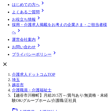

はじめての方へ

よくあるご質問

お役立ち情報
採用・介護求人掲載をお考えの企業さま・ご担当者様

へ

運営会社案内

お問い合わせ

プライバシーポリシー

介護求人ドットコムTOP
埼玉
越谷市
介護職員・介護福祉士
【越谷市川柳町】月給20.5万～/賞与あり/無資格・未経
験OK/グループホーム/介護職/正社員
folder_open