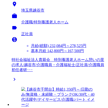

埼玉県越谷市

介護職/特別養護老人ホーム
label
正社員

月給(総額)
232,084円～278,525円
基本月給 142,800円～167,500円
特社会福祉法人貴親会 特別養護老人ホーム憩いの里
の求人/越谷市/介護職員・介護福祉士/正社員/介護職員
初任者研･･･
