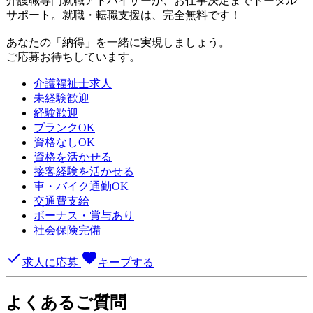
介護職専門就職アドバイザーが、お仕事決定までトータル
サポート。就職・転職支援は、完全無料です！
あなたの「納得」を一緒に実現しましょう。
ご応募お待ちしています。
介護福祉士求人
未経験歓迎
経験歓迎
ブランクOK
資格なしOK
資格を活かせる
接客経験を活かせる
車・バイク通勤OK
交通費支給
ボーナス・賞与あり
社会保険完備
done
favorite
求人に応募
キープする
よくあるご質問