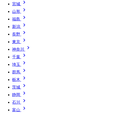

宮城

山形

福島

新潟

長野

東京

神奈川

千葉

埼玉

群馬

栃木

茨城

静岡

石川

富山