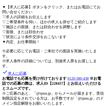
▼【求人に応募】ボタンをクリック、またはお電話にてお
問い合せください
▽求人の詳細をお伝えします
▽ご希望条件を伺い、ほかの求人も併せてご紹介します
▽施設との面接、または顔合わせを調整します
▽面接、または顔合わせ
▽状況により条件交渉をおこないます
▼内定、お仕事開始！
※必要に応じてお電話・ご来社での面談を実施いたしま
す。
※求人条件の詳細については、別途求人票をお渡ししま
す。
done
求人に応募
お電話でも応募を受け付けております
0120-580-438
※お電
話での応募の際は、求人ID【228457】とお伝えいただける
とスムーズです。
※ご応募のあと、「@rpms.jp」からメールが届きます。受信
制限設定をされている方は、お手数ですが「@rpms.jp」のド
メイン指定解除をお願いいたします。