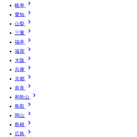

岐阜

愛知

山梨

三重

福井

滋賀

大阪

兵庫

京都

奈良

和歌山

鳥取

岡山

島根

広島