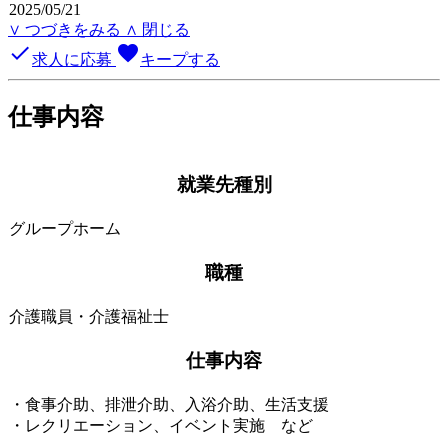
2025/05/21
∨ つづきをみる
∧ 閉じる
done
favorite
求人に応募
キープする
仕事内容
就業先種別
グループホーム
職種
介護職員・介護福祉士
仕事内容
・食事介助、排泄介助、入浴介助、生活支援
・レクリエーション、イベント実施 など