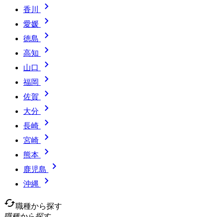

香川

愛媛

徳島

高知

山口

福岡

佐賀

大分

長崎

宮崎

熊本

鹿児島

沖縄
cached
職種から探す
職種から探す