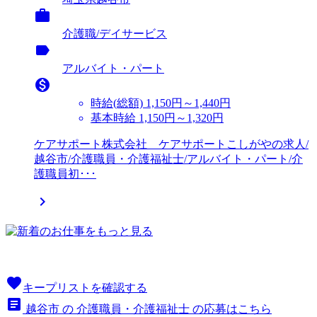

介護職/デイサービス
label
アルバイト・パート

時給(総額)
1,150円～1,440円
基本時給 1,150円～1,320円
ケアサポート株式会社 ケアサポートこしがやの求人/
越谷市/介護職員・介護福祉士/アルバイト・パート/介
護職員初･･･

favorite
キープリストを確認する
article
越谷市 の 介護職員・介護福祉士 の応募はこちら