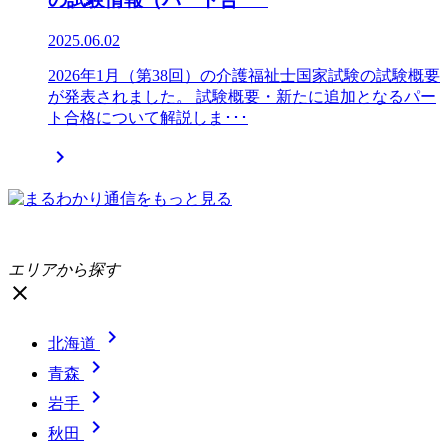
2025.06.02
2026年1月（第38回）の介護福祉士国家試験の試験概要
が発表されました。 試験概要・新たに追加となるパー
ト合格について解説しま･･･

エリアから探す
close

北海道

青森

岩手

秋田