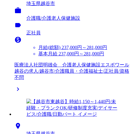
埼玉県越谷市

介護職/介護老人保健施設
label
正社員

月給(総額)
237,000円～281,000円
基本月給 237,000円～281,000円
医療法人社団明雄会 介護老人保健施設エスポワール
越谷の求人/越谷市/介護職員・介護福祉士/正社員/資格
不問


埼玉県越谷市