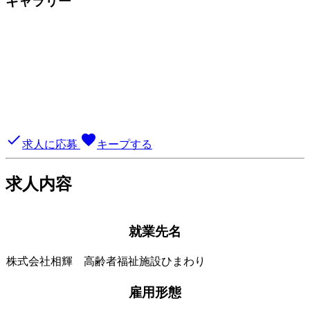
ギャラリー
done
favorite
求人に応募
キープする
求人内容
就業先名
株式会社相輝 高齢者福祉施設ひまわり
雇用形態