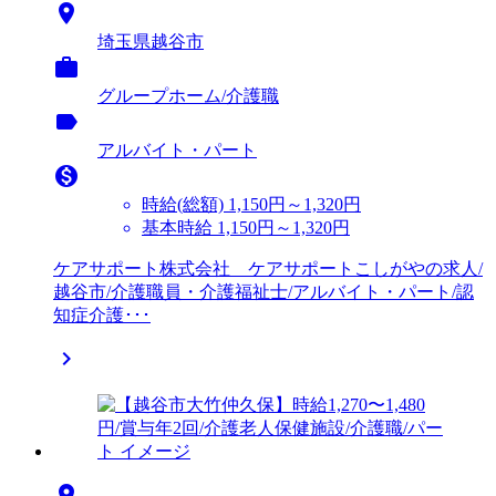

埼玉県越谷市

グループホーム/介護職
label
アルバイト・パート

時給(総額)
1,150円～1,320円
基本時給 1,150円～1,320円
ケアサポート株式会社 ケアサポートこしがやの求人/
越谷市/介護職員・介護福祉士/アルバイト・パート/認
知症介護･･･

