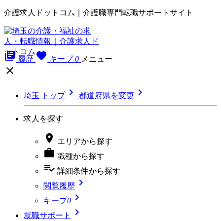
介護求人ドットコム｜介護職専門転職サポートサイト
library_books
favorite
履歴
キープ
0
メニュー



埼玉 トップ
都道府県を変更
求人を探す

エリア
から探す

職種
から探す
playlist_add_check
詳細条件
から探す

閲覧履歴

キープ
0

就職サポート