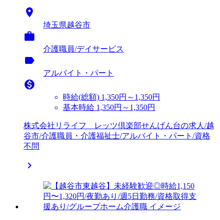

埼玉県越谷市

介護職員/デイサービス
label
アルバイト・パート

時給(総額)
1,350円～1,350円
基本時給 1,350円～1,350円
株式会社リライフ レッツ倶楽部せんげん台の求人/越
谷市/介護職員・介護福祉士/アルバイト・パート/資格
不問
