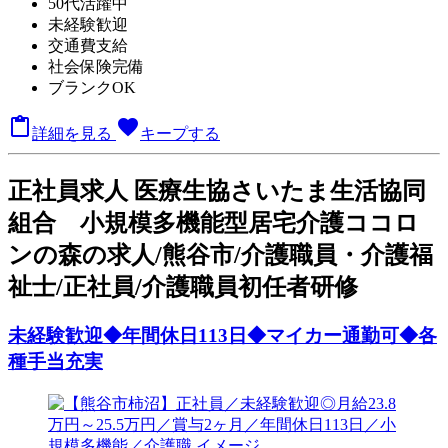
50代活躍中
未経験歓迎
交通費支給
社会保険完備
ブランクOK

favorite
詳細を見る
キープする
正
社員求人
医療生協さいたま生活協同
組合 小規模多機能型居宅介護ココロ
ンの森の求人/熊谷市/介護職員・介護福
祉士/正社員/介護職員初任者研修
未経験歓迎◆年間休日113日◆マイカー通勤可◆各
種手当充実