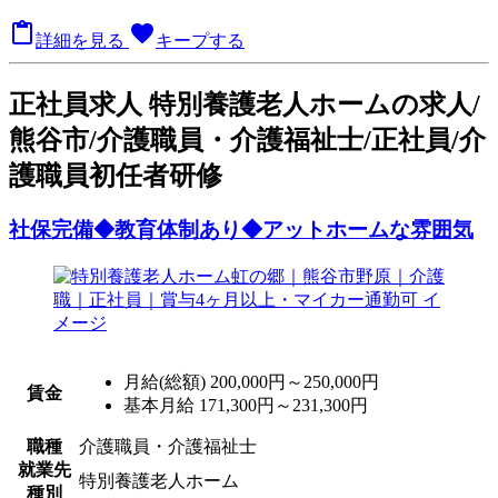

favorite
詳細を見る
キープする
正
社員求人
特別養護老人ホームの求人/
熊谷市/介護職員・介護福祉士/正社員/介
護職員初任者研修
社保完備◆教育体制あり◆アットホームな雰囲気
月給(総額)
200,000円～250,000円
賃金
基本月給 171,300円～231,300円
職種
介護職員・介護福祉士
就業先
特別養護老人ホーム
種別