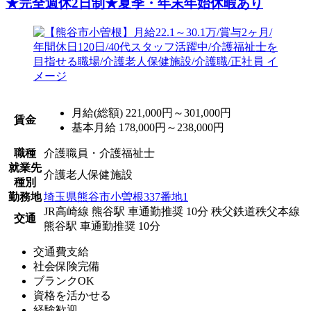
★完全週休2日制★夏季・年末年始休暇あり
月給(総額)
221,000円～301,000円
賃金
基本月給 178,000円～238,000円
職種
介護職員・介護福祉士
就業先
介護老人保健施設
種別
勤務地
埼玉県熊谷市小曽根337番地1
JR高崎線 熊谷駅 車通勤推奨 10分
秩父鉄道秩父本線
交通
熊谷駅 車通勤推奨 10分
交通費支給
社会保険完備
ブランクOK
資格を活かせる
経験歓迎