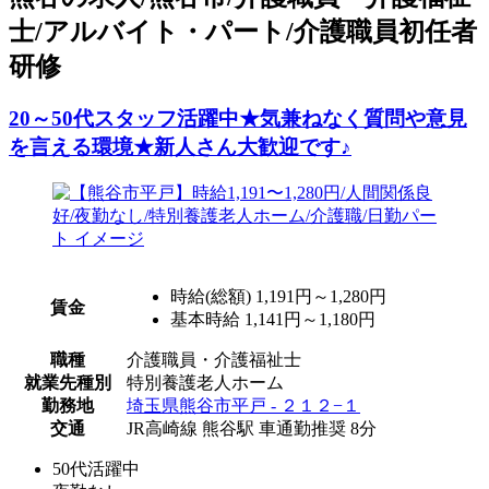
士/アルバイト・パート/介護職員初任者
研修
20～50代スタッフ活躍中★気兼ねなく質問や意見
を言える環境★新人さん大歓迎です♪
時給(総額)
1,191円～1,280円
賃金
基本時給 1,141円～1,180円
職種
介護職員・介護福祉士
就業先種別
特別養護老人ホーム
勤務地
埼玉県熊谷市平戸 - ２１２−１
交通
JR高崎線 熊谷駅 車通勤推奨 8分
50代活躍中