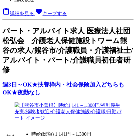

favorite
詳細を見る
キープする
パート
・アルバイト求人
医療法人社団
松弘会 介護老人保健施設トワーム熊
谷の求人/熊谷市/介護職員・介護福祉士/
アルバイト・パート/介護職員初任者研
修
週3日～OK★扶養枠内・社会保険加入どちらも
OK★夜勤なし
時給(総額)
1,141円～1,300円