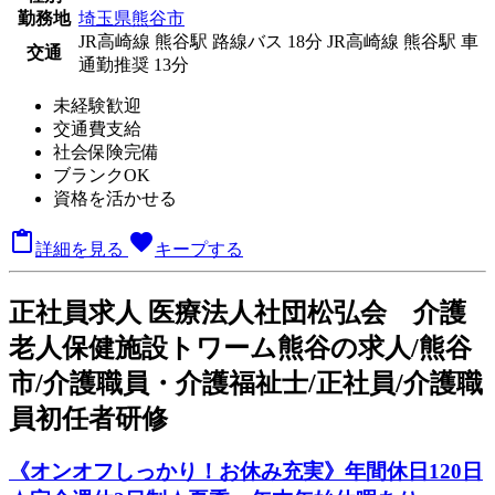
勤務地
埼玉県熊谷市
JR高崎線 熊谷駅 路線バス 18分
JR高崎線 熊谷駅 車
交通
通勤推奨 13分
未経験歓迎
交通費支給
社会保険完備
ブランクOK
資格を活かせる

favorite
詳細を見る
キープする
正
社員求人
医療法人社団松弘会 介護
老人保健施設トワーム熊谷の求人/熊谷
市/介護職員・介護福祉士/正社員/介護職
員初任者研修
《オンオフしっかり！お休み充実》年間休日120日