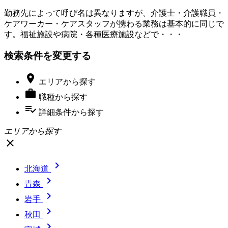
勤務先によって呼び名は異なりますが、介護士・介護職員・
ケアワーカー・ケアスタッフが携わる業務は基本的に同じで
す。福祉施設や病院・各種医療施設などで・・・
検索条件を変更する

エリア
から探す

職種
から探す
playlist_add_check
詳細条件
から探す
エリアから探す
close

北海道

青森

岩手

秋田
