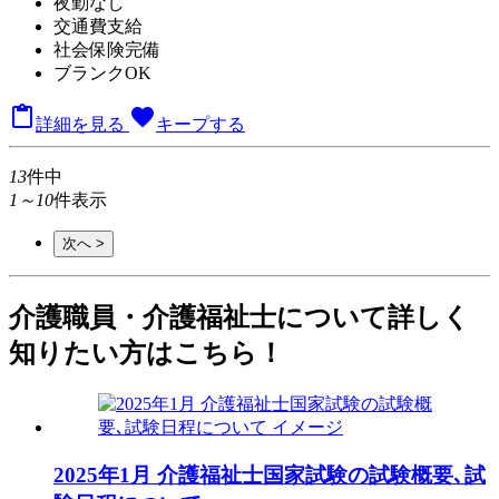
夜勤なし
交通費支給
社会保険完備
ブランクOK

favorite
詳細を見る
キープする
13
件中
1～10
件表示
次へ >
介護職員・介護福祉士について詳しく
知りたい方はこちら！
2025年1月 介護福祉士国家試験の試験概要､試