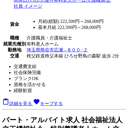
月給(総額)
222,500円～268,000円
賃金
基本月給 222,500円～268,000円
職種
介護職員・介護福祉士
就業先種別
有料老人ホーム
勤務地
埼玉県熊谷市広瀬 - ８００−２
交通
秩父鉄道秩父本線 ひろせ野鳥の森駅 徒歩 2分
交通費支給
社会保険完備
ブランクOK
資格を活かせる
経験歓迎

favorite
詳細を見る
キープする
パート
・アルバイト求人
社会福祉法人