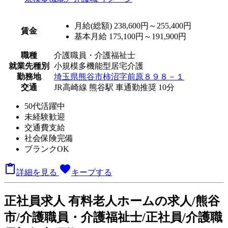
月給(総額)
238,600円～255,400円
賃金
基本月給 175,100円～191,900円
職種
介護職員・介護福祉士
就業先種別
小規模多機能型居宅介護
勤務地
埼玉県熊谷市柿沼字前原８９８－１
交通
JR高崎線 熊谷駅 車通勤推奨 10分
50代活躍中
未経験歓迎
交通費支給
社会保険完備
ブランクOK

favorite
詳細を見る
キープする
正
社員求人
有料老人ホームの求人/熊谷
市/介護職員・介護福祉士/正社員/介護職