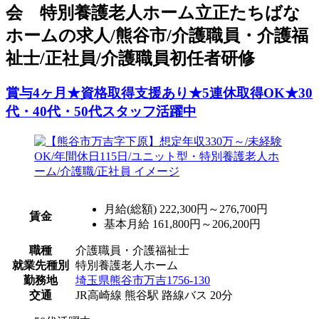
会 特別養護老人ホーム立正たちばな
ホームの求人/熊谷市/介護職員・介護福
祉士/正社員/介護職員初任者研修
賞与4ヶ月★資格取得支援あり★5連休取得OK★30
代・40代・50代スタッフ活躍中
月給(総額)
222,300円～276,700円
賃金
基本月給 161,800円～206,200円
職種
介護職員・介護福祉士
就業先種別
特別養護老人ホーム
勤務地
埼玉県熊谷市万吉1756-130
交通
JR高崎線 熊谷駅 路線バス 20分