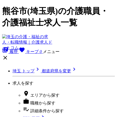
熊谷市(埼玉県)の介護職員・
介護福祉士求人一覧
library_books
favorite
履歴
キープ
0
メニュー



埼玉 トップ
都道府県を変更
求人を探す

エリア
から探す

職種
から探す
playlist_add_check
詳細条件
から探す
