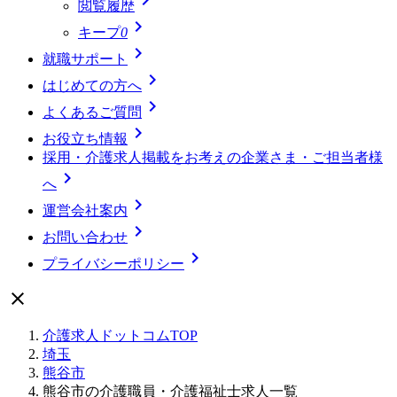
閲覧履歴

キープ
0

就職サポート

はじめての方へ

よくあるご質問

お役立ち情報
採用・介護求人掲載をお考えの企業さま・ご担当者様

へ

運営会社案内

お問い合わせ

プライバシーポリシー

介護求人ドットコムTOP
埼玉
熊谷市
熊谷市の介護職員・介護福祉士求人一覧