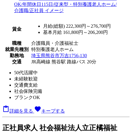
月給(総額)
222,300円～276,700円
賃金
基本月給 161,800円～206,200円
職種
介護職員・介護福祉士
就業先種別
特別養護老人ホーム
勤務地
埼玉県熊谷市万吉1756-130
交通
JR高崎線 熊谷駅 路線バス 20分
50代活躍中
未経験歓迎
交通費支給
社会保険完備
ブランクOK

favorite
詳細を見る
キープする
正
社員求人
社会福祉法人立正橘福祉