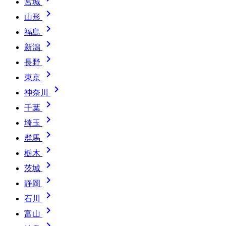
宮城

山形

福島

新潟

長野

東京

神奈川

千葉

埼玉

群馬

栃木

茨城

静岡

石川

富山
