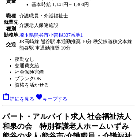
賃金
基本時給 1,141円～1,300円
職種
介護職員・介護福祉士
就業先
介護老人保健施設
種別
勤務地
埼玉県熊谷市小曽根337番地1
JR高崎線 熊谷駅 車通勤推奨 10分
秩父鉄道秩父本線
交通
熊谷駅 車通勤推奨 10分
夜勤なし
交通費支給
社会保険完備
ブランクOK
資格を活かせる

favorite
詳細を見る
キープする
パート
・アルバイト求人
社会福祉法人
和泉の会 特別養護老人ホームいずみ
熊谷の求人/熊谷市/介護職員・介護福祉