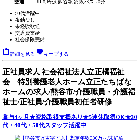
交通
JR高崎線 熊谷駅 路線バス 20分
50代活躍中
夜勤なし
未経験歓迎
交通費支給
社会保険完備

favorite
詳細を見る
キープする
正
社員求人
社会福祉法人立正橘福祉
会 特別養護老人ホーム立正たちばな
ホームの求人/熊谷市/介護職員・介護福
祉士/正社員/介護職員初任者研修
賞与4ヶ月★資格取得支援あり★5連休取得OK★30
代・40代・50代スタッフ活躍中