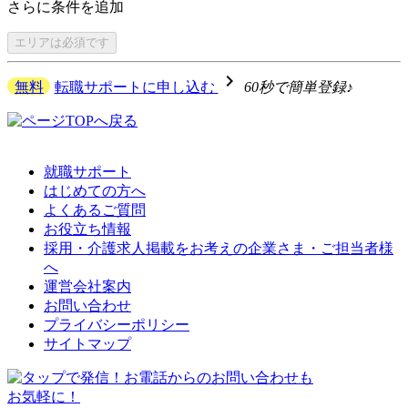
さらに
条件を追加
エリアは
必須です
navigate_next
無料
転職サポートに申し込む
60秒で簡単登録♪
就職サポート
はじめての方へ
よくあるご質問
お役立ち情報
採用・介護求人掲載をお考えの企業さま・ご担当者様
へ
運営会社案内
お問い合わせ
プライバシーポリシー
サイトマップ