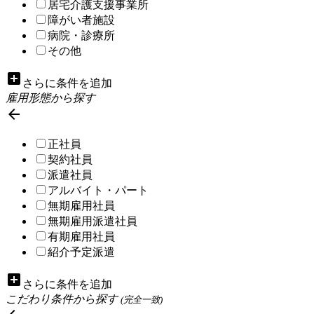
居宅介護支援事業所
障がい者施設
病院・診療所
その他
add_box
さらに条件を追加
雇用形態から探す

正社員
契約社員
派遣社員
アルバイト・パート
無期雇用社員
無期雇用派遣社員
有期雇用社員
紹介予定派遣
add_box
さらに条件を追加
こだわり条件から探す
(完全一致)