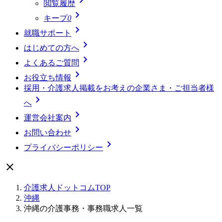
閲覧履歴

キープ
0

就職サポート

はじめての方へ

よくあるご質問

お役立ち情報
採用・介護求人掲載をお考えの企業さま・ご担当者様

へ

運営会社案内

お問い合わせ

プライバシーポリシー

介護求人ドットコムTOP
沖縄
沖縄の介護事務・事務職求人一覧