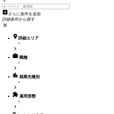
add_box
さらに条件を追加
詳細条件から探す
close

詳細エリア


職種

location_city
就業先種別


雇用形態

