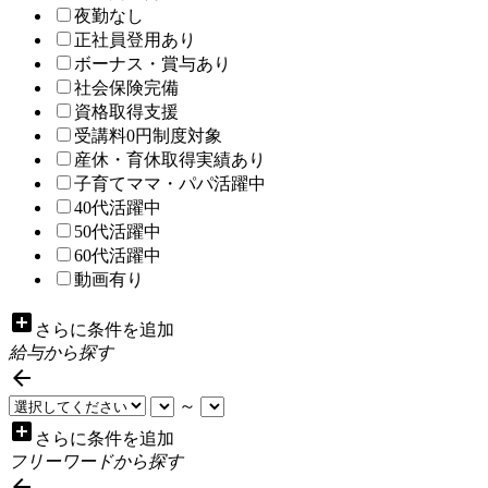
夜勤なし
正社員登用あり
ボーナス・賞与あり
社会保険完備
資格取得支援
受講料0円制度対象
産休・育休取得実績あり
子育てママ・パパ活躍中
40代活躍中
50代活躍中
60代活躍中
動画有り
add_box
さらに条件を追加
給与から探す

～
add_box
さらに条件を追加
フリーワードから探す
