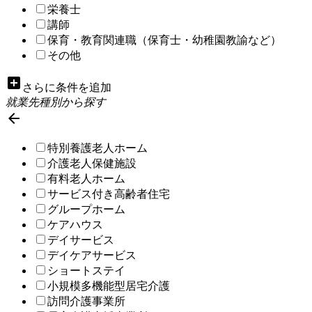
栄養士
講師
保育・教育関連職（保育士・幼稚園教諭など）
その他
add_box
さらに条件を追加
就業先種別から探す

特別養護老人ホーム
介護老人保健施設
有料老人ホーム
サービス付き高齢者住宅
グループホーム
ケアハウス
デイサービス
デイケアサービス
ショートステイ
小規模多機能型居宅介護
訪問介護事業所