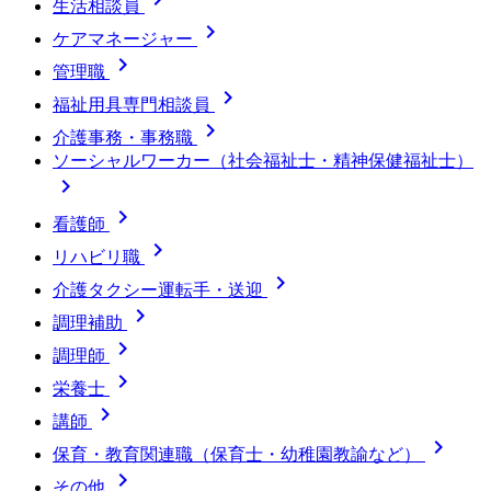
生活相談員

ケアマネージャー

管理職

福祉用具専門相談員

介護事務・事務職
ソーシャルワーカー（社会福祉士・精神保健福祉士）


看護師

リハビリ職

介護タクシー運転手・送迎

調理補助

調理師

栄養士

講師

保育・教育関連職（保育士・幼稚園教諭など）

その他