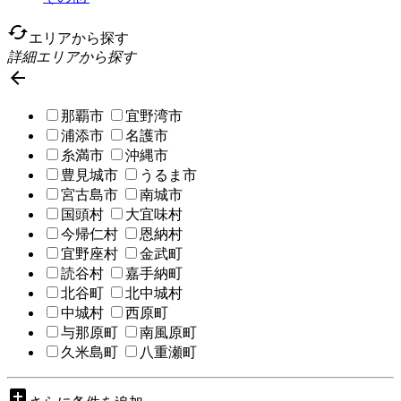
cached
エリアから探す
詳細エリアから探す

那覇市
宜野湾市
浦添市
名護市
糸満市
沖縄市
豊見城市
うるま市
宮古島市
南城市
国頭村
大宜味村
今帰仁村
恩納村
宜野座村
金武町
読谷村
嘉手納町
北谷町
北中城村
中城村
西原町
与那原町
南風原町
久米島町
八重瀬町
add_box