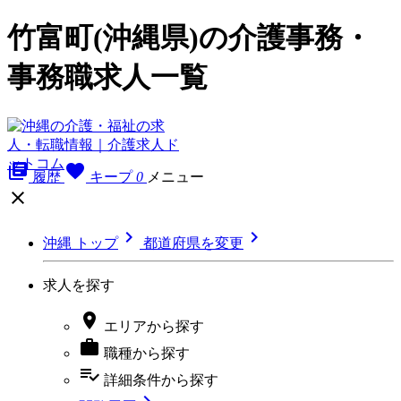
竹富町(沖縄県)の介護事務・
事務職求人一覧
library_books
favorite
履歴
キープ
0
メニュー



沖縄 トップ
都道府県を変更
求人を探す

エリア
から探す

職種
から探す
playlist_add_check
詳細条件
から探す
