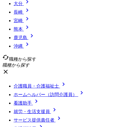

大分

長崎

宮崎

熊本

鹿児島

沖縄
cached
職種から探す
職種から探す
close

介護職員・介護福祉士

ホームヘルパー（訪問介護員）

看護助手

就労・生活支援員

サービス提供責任者
