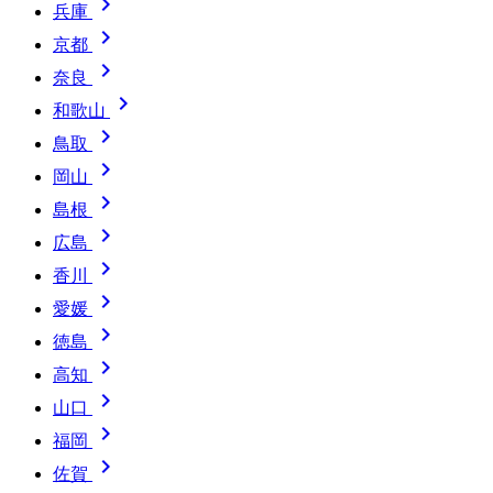

兵庫

京都

奈良

和歌山

鳥取

岡山

島根

広島

香川

愛媛

徳島

高知

山口

福岡

佐賀