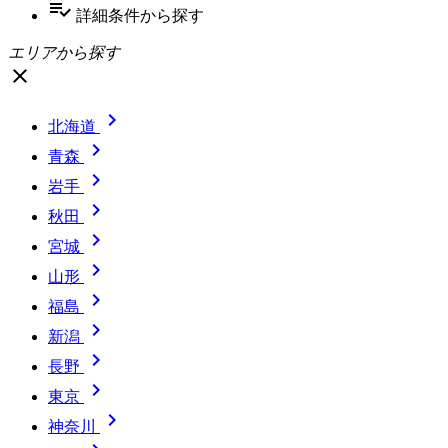
playlist_add_check
詳細条件
から探す
エリアから探す
close

北海道

青森

岩手

秋田

宮城

山形

福島

新潟

長野

東京

神奈川