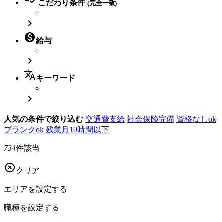
こだわり条件
(完全一致)


給与

translate
キーワード

人気の条件で絞り込む
交通費支給
社会保険完備
資格なしok
ブランクok
残業月10時間以下
734
件該当

クリア
エリアを
設定する
職種を
設定する