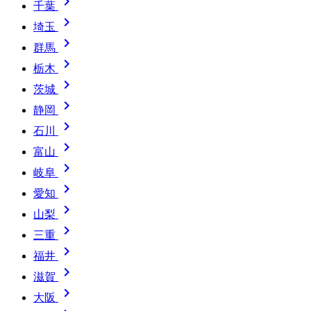

千葉

埼玉

群馬

栃木

茨城

静岡

石川

富山

岐阜

愛知

山梨

三重

福井

滋賀

大阪