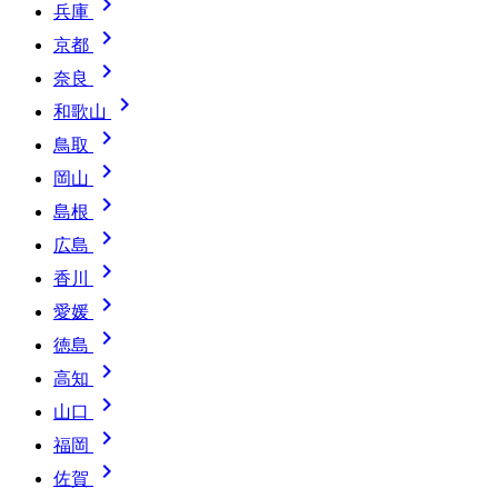

兵庫

京都

奈良

和歌山

鳥取

岡山

島根

広島

香川

愛媛

徳島

高知

山口

福岡

佐賀