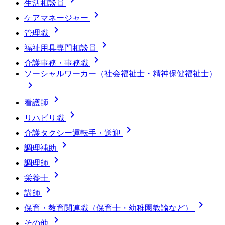
生活相談員

ケアマネージャー

管理職

福祉用具専門相談員

介護事務・事務職
ソーシャルワーカー（社会福祉士・精神保健福祉士）


看護師

リハビリ職

介護タクシー運転手・送迎

調理補助

調理師

栄養士

講師

保育・教育関連職（保育士・幼稚園教諭など）

その他