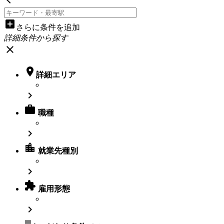
add_box
さらに条件を追加
詳細条件から探す
close

詳細エリア


職種

location_city
就業先種別


雇用形態

