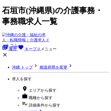
石垣市(沖縄県)の介護事務・
事務職求人一覧
library_books
favorite
履歴
キープ
0
メニュー



沖縄 トップ
都道府県を変更
求人を探す

エリア
から探す

職種
から探す
playlist_add_check
詳細条件
から探す
