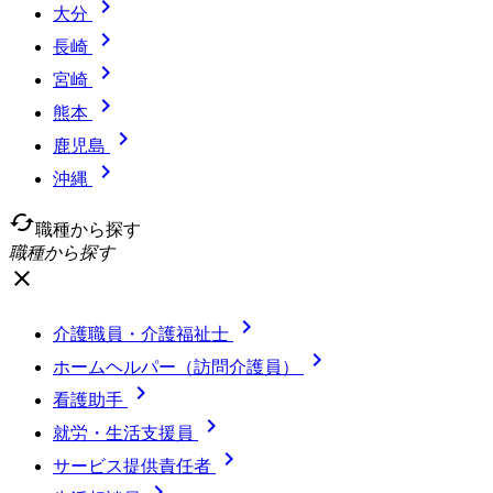

大分

長崎

宮崎

熊本

鹿児島

沖縄
cached
職種から探す
職種から探す
close

介護職員・介護福祉士

ホームヘルパー（訪問介護員）

看護助手

就労・生活支援員

サービス提供責任者
