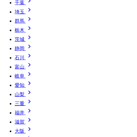

千葉

埼玉

群馬

栃木

茨城

静岡

石川

富山

岐阜

愛知

山梨

三重

福井

滋賀

大阪