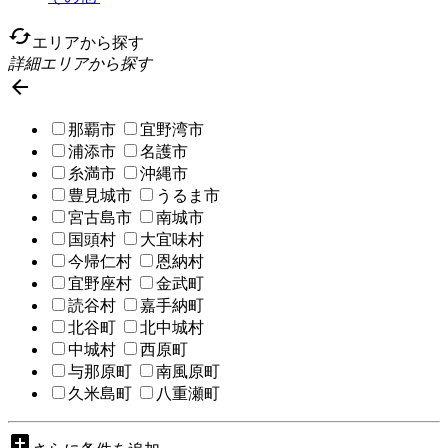
cached
エリアから探す
詳細エリアから探す

那覇市
宜野湾市
浦添市
名護市
糸満市
沖縄市
豊見城市
うるま市
宮古島市
南城市
国頭村
大宜味村
今帰仁村
恩納村
宜野座村
金武町
読谷村
嘉手納町
北谷町
北中城村
中城村
西原町
与那原町
南風原町
久米島町
八重瀬町
add_box