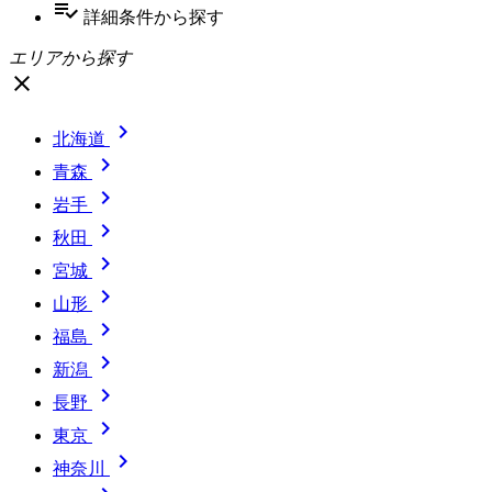
playlist_add_check
詳細条件
から探す
エリアから探す
close

北海道

青森

岩手

秋田

宮城

山形

福島

新潟

長野

東京

神奈川