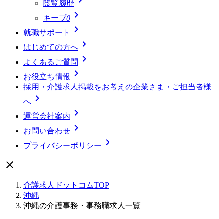
閲覧履歴

キープ
0

就職サポート

はじめての方へ

よくあるご質問

お役立ち情報
採用・介護求人掲載をお考えの企業さま・ご担当者様

へ

運営会社案内

お問い合わせ

プライバシーポリシー

介護求人ドットコムTOP
沖縄
沖縄の介護事務・事務職求人一覧