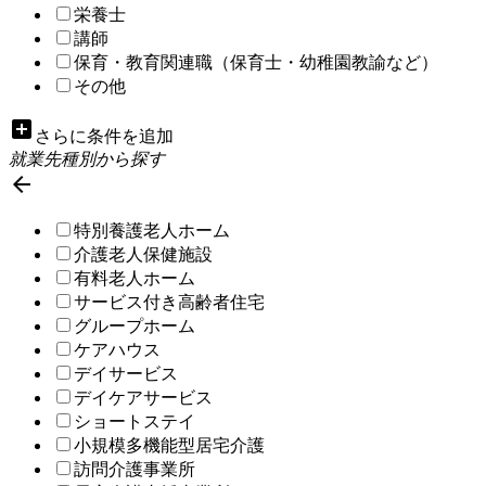
栄養士
講師
保育・教育関連職（保育士・幼稚園教諭など）
その他
add_box
さらに条件を追加
就業先種別から探す

特別養護老人ホーム
介護老人保健施設
有料老人ホーム
サービス付き高齢者住宅
グループホーム
ケアハウス
デイサービス
デイケアサービス
ショートステイ
小規模多機能型居宅介護
訪問介護事業所