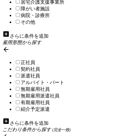
居宅介護支援事業所
障がい者施設
病院・診療所
その他
add_box
さらに条件を追加
雇用形態から探す

正社員
契約社員
派遣社員
アルバイト・パート
無期雇用社員
無期雇用派遣社員
有期雇用社員
紹介予定派遣
add_box
さらに条件を追加
こだわり条件から探す
(完全一致)