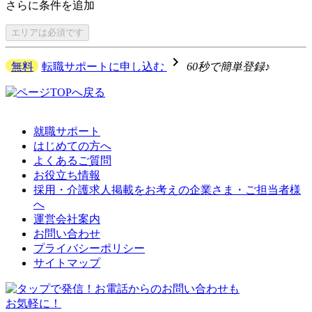
さらに
条件を追加
エリアは
必須です
navigate_next
無料
転職サポートに申し込む
60秒で簡単登録♪
就職サポート
はじめての方へ
よくあるご質問
お役立ち情報
採用・介護求人掲載をお考えの企業さま・ご担当者様
へ
運営会社案内
お問い合わせ
プライバシーポリシー
サイトマップ