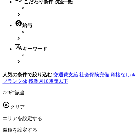
こだわり条件
(完全一致)


給与

translate
キーワード

人気の条件で絞り込む
交通費支給
社会保険完備
資格なしok
ブランクok
残業月10時間以下
729
件該当

クリア
エリアを
設定する
職種を
設定する