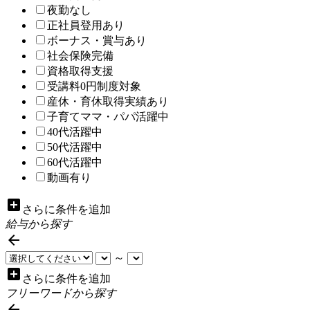
夜勤なし
正社員登用あり
ボーナス・賞与あり
社会保険完備
資格取得支援
受講料0円制度対象
産休・育休取得実績あり
子育てママ・パパ活躍中
40代活躍中
50代活躍中
60代活躍中
動画有り
add_box
さらに条件を追加
給与から探す

～
add_box
さらに条件を追加
フリーワードから探す
