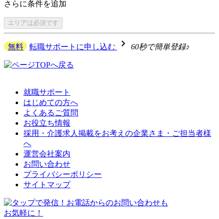
さらに
条件を追加
エリアは
必須です
navigate_next
無料
転職サポートに申し込む
60秒で簡単登録♪
就職サポート
はじめての方へ
よくあるご質問
お役立ち情報
採用・介護求人掲載をお考えの企業さま・ご担当者様
へ
運営会社案内
お問い合わせ
プライバシーポリシー
サイトマップ