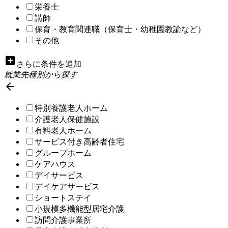
栄養士
講師
保育・教育関連職（保育士・幼稚園教諭など）
その他
add_box
さらに条件を追加
就業先種別から探す

特別養護老人ホーム
介護老人保健施設
有料老人ホーム
サービス付き高齢者住宅
グループホーム
ケアハウス
デイサービス
デイケアサービス
ショートステイ
小規模多機能型居宅介護
訪問介護事業所