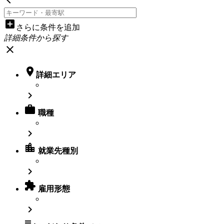
add_box
さらに条件を追加
詳細条件から探す
close

詳細エリア


職種

location_city
就業先種別


雇用形態

