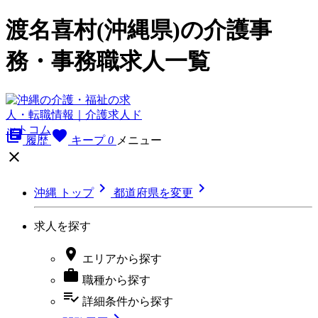
渡名喜村(沖縄県)の介護事
務・事務職求人一覧
library_books
favorite
履歴
キープ
0
メニュー



沖縄 トップ
都道府県を変更
求人を探す

エリア
から探す

職種
から探す
playlist_add_check
詳細条件
から探す
