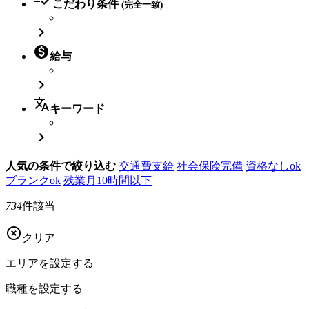
こだわり条件
(完全一致)


給与

translate
キーワード

人気の条件で絞り込む
交通費支給
社会保険完備
資格なしok
ブランクok
残業月10時間以下
734
件該当

クリア
エリアを
設定する
職種を
設定する