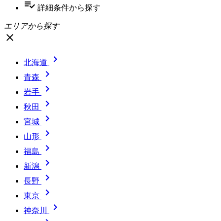
playlist_add_check
詳細条件
から探す
エリアから探す
close

北海道

青森

岩手

秋田

宮城

山形

福島

新潟

長野

東京

神奈川