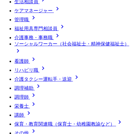
生活相談員

ケアマネージャー

管理職

福祉用具専門相談員

介護事務・事務職
ソーシャルワーカー（社会福祉士・精神保健福祉士）


看護師

リハビリ職

介護タクシー運転手・送迎

調理補助

調理師

栄養士

講師

保育・教育関連職（保育士・幼稚園教諭など）

その他