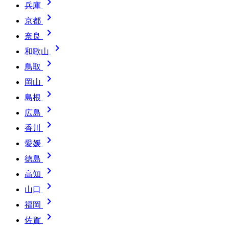

兵庫

京都

奈良

和歌山

鳥取

岡山

島根

広島

香川

愛媛

徳島

高知

山口

福岡

佐賀