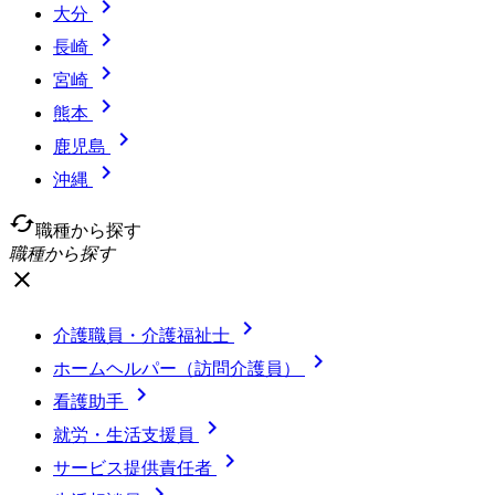

大分

長崎

宮崎

熊本

鹿児島

沖縄
cached
職種から探す
職種から探す
close

介護職員・介護福祉士

ホームヘルパー（訪問介護員）

看護助手

就労・生活支援員

サービス提供責任者
