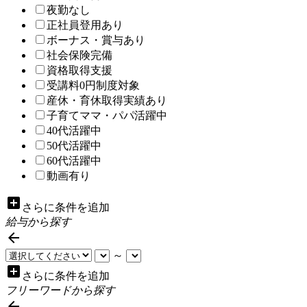
夜勤なし
正社員登用あり
ボーナス・賞与あり
社会保険完備
資格取得支援
受講料0円制度対象
産休・育休取得実績あり
子育てママ・パパ活躍中
40代活躍中
50代活躍中
60代活躍中
動画有り
add_box
さらに条件を追加
給与から探す

～
add_box
さらに条件を追加
フリーワードから探す
