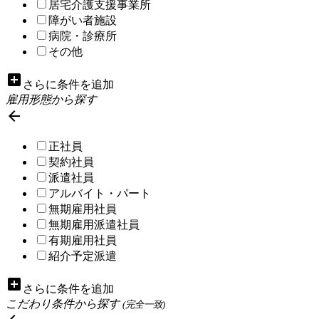
居宅介護支援事業所
障がい者施設
病院・診療所
その他
add_box
さらに条件を追加
雇用形態から探す

正社員
契約社員
派遣社員
アルバイト・パート
無期雇用社員
無期雇用派遣社員
有期雇用社員
紹介予定派遣
add_box
さらに条件を追加
こだわり条件から探す
(完全一致)