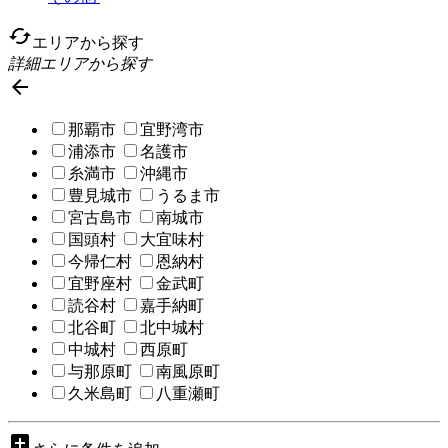
cached
エリアから探す
詳細エリアから探す

那覇市
宜野湾市
浦添市
名護市
糸満市
沖縄市
豊見城市
うるま市
宮古島市
南城市
国頭村
大宜味村
今帰仁村
恩納村
宜野座村
金武町
読谷村
嘉手納町
北谷町
北中城村
中城村
西原町
与那原町
南風原町
久米島町
八重瀬町
add_box