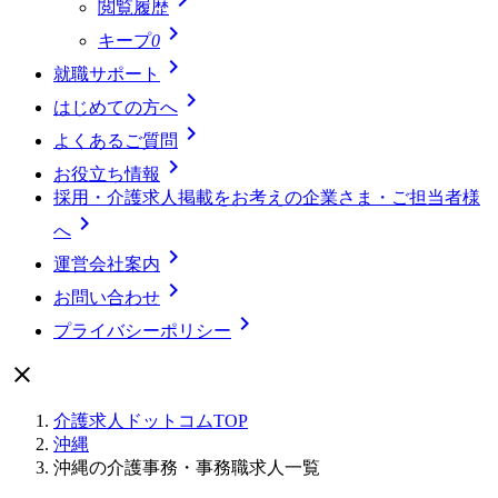
閲覧履歴

キープ
0

就職サポート

はじめての方へ

よくあるご質問

お役立ち情報
採用・介護求人掲載をお考えの企業さま・ご担当者様

へ

運営会社案内

お問い合わせ

プライバシーポリシー

介護求人ドットコムTOP
沖縄
沖縄の介護事務・事務職求人一覧