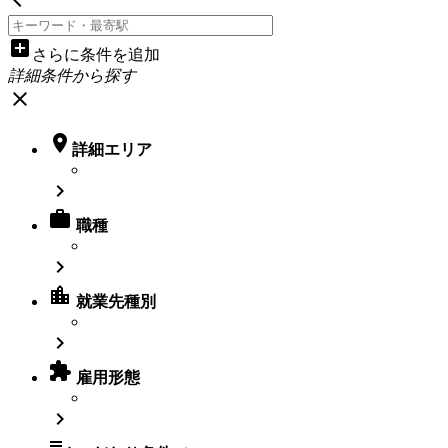
add_box
さらに条件を追加
詳細条件から探す
close

詳細エリア


職種

location_city
就業先種別


雇用形態

