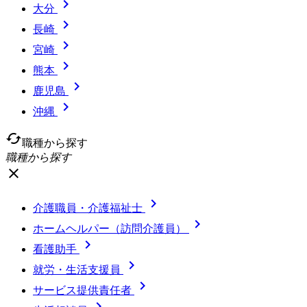

大分

長崎

宮崎

熊本

鹿児島

沖縄
cached
職種から探す
職種から探す
close

介護職員・介護福祉士

ホームヘルパー（訪問介護員）

看護助手

就労・生活支援員

サービス提供責任者
