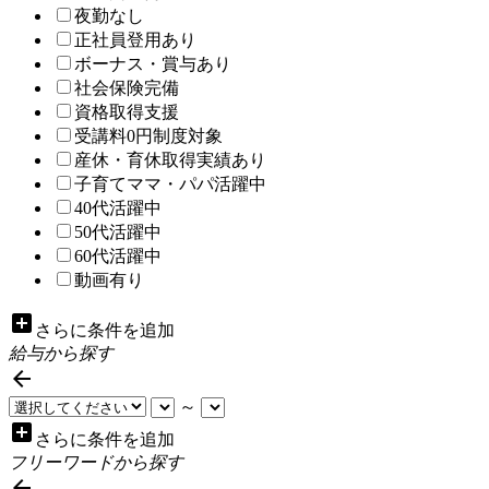
夜勤なし
正社員登用あり
ボーナス・賞与あり
社会保険完備
資格取得支援
受講料0円制度対象
産休・育休取得実績あり
子育てママ・パパ活躍中
40代活躍中
50代活躍中
60代活躍中
動画有り
add_box
さらに条件を追加
給与から探す

～
add_box
さらに条件を追加
フリーワードから探す
