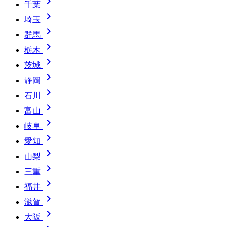

千葉

埼玉

群馬

栃木

茨城

静岡

石川

富山

岐阜

愛知

山梨

三重

福井

滋賀

大阪