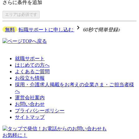
さらに
条件を追加
エリアは
必須です
navigate_next
無料
転職サポートに申し込む
60秒で簡単登録♪
就職サポート
はじめての方へ
よくあるご質問
お役立ち情報
採用・介護求人掲載をお考えの企業さま・ご担当者様
へ
運営会社案内
お問い合わせ
プライバシーポリシー
サイトマップ