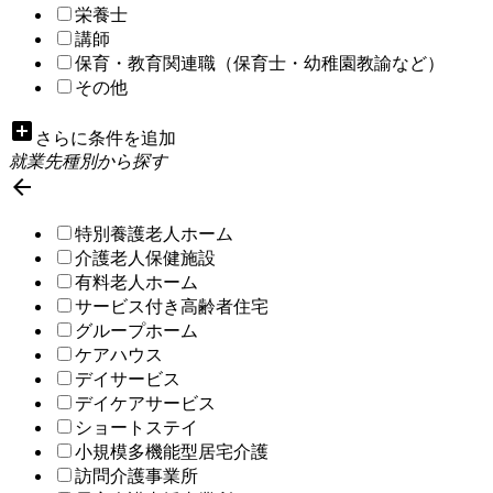
栄養士
講師
保育・教育関連職（保育士・幼稚園教諭など）
その他
add_box
さらに条件を追加
就業先種別から探す

特別養護老人ホーム
介護老人保健施設
有料老人ホーム
サービス付き高齢者住宅
グループホーム
ケアハウス
デイサービス
デイケアサービス
ショートステイ
小規模多機能型居宅介護
訪問介護事業所