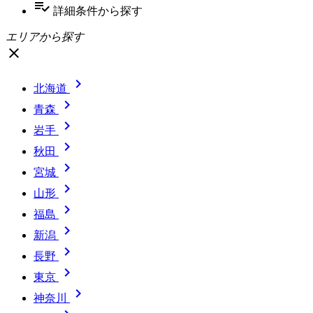
playlist_add_check
詳細条件
から探す
エリアから探す
close

北海道

青森

岩手

秋田

宮城

山形

福島

新潟

長野

東京

神奈川