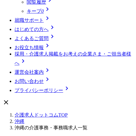
閲覧履歴

キープ
0

就職サポート

はじめての方へ

よくあるご質問

お役立ち情報
採用・介護求人掲載をお考えの企業さま・ご担当者様

へ

運営会社案内

お問い合わせ

プライバシーポリシー

介護求人ドットコムTOP
沖縄
沖縄の介護事務・事務職求人一覧