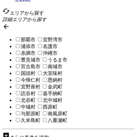
cached
エリアから探す
詳細エリアから探す

那覇市
宜野湾市
浦添市
名護市
糸満市
沖縄市
豊見城市
うるま市
宮古島市
南城市
国頭村
大宜味村
今帰仁村
恩納村
宜野座村
金武町
読谷村
嘉手納町
北谷町
北中城村
中城村
西原町
与那原町
南風原町
久米島町
八重瀬町
add_box