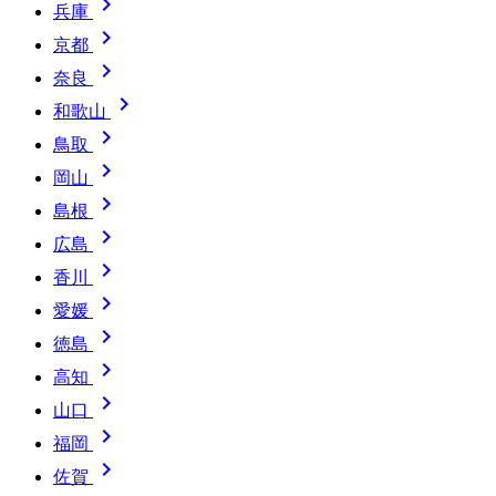

兵庫

京都

奈良

和歌山

鳥取

岡山

島根

広島

香川

愛媛

徳島

高知

山口

福岡

佐賀