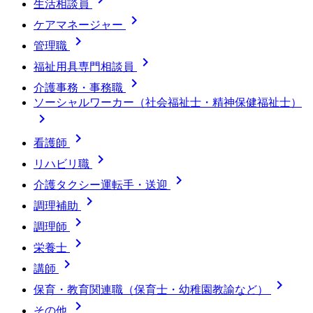
生活相談員

ケアマネージャー

管理職

福祉用具専門相談員

介護事務・事務職
ソーシャルワーカー（社会福祉士・精神保健福祉士）


看護師

リハビリ職

介護タクシー運転手・送迎

調理補助

調理師

栄養士

講師

保育・教育関連職（保育士・幼稚園教諭など）

その他