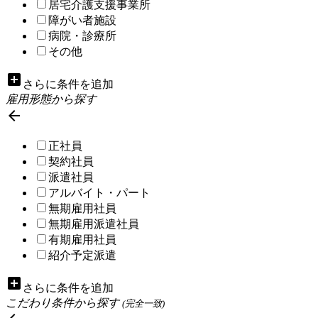
居宅介護支援事業所
障がい者施設
病院・診療所
その他
add_box
さらに条件を追加
雇用形態から探す

正社員
契約社員
派遣社員
アルバイト・パート
無期雇用社員
無期雇用派遣社員
有期雇用社員
紹介予定派遣
add_box
さらに条件を追加
こだわり条件から探す
(完全一致)