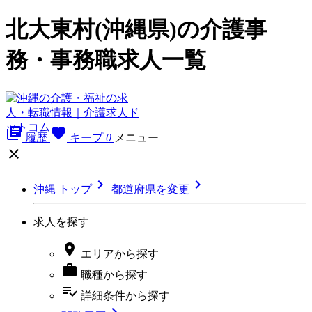
北大東村(沖縄県)の介護事
務・事務職求人一覧
library_books
favorite
履歴
キープ
0
メニュー



沖縄 トップ
都道府県を変更
求人を探す

エリア
から探す

職種
から探す
playlist_add_check
詳細条件
から探す
