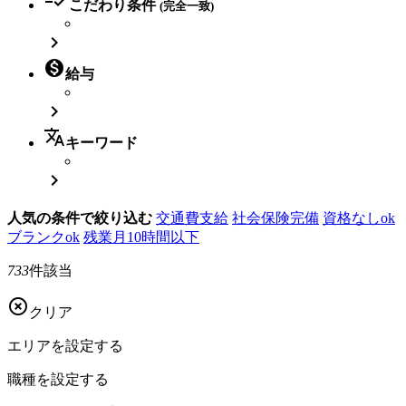
こだわり条件
(完全一致)


給与

translate
キーワード

人気の条件で絞り込む
交通費支給
社会保険完備
資格なしok
ブランクok
残業月10時間以下
733
件該当

クリア
エリアを
設定する
職種を
設定する