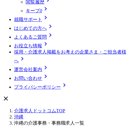
閲覧履歴

キープ
0

就職サポート

はじめての方へ

よくあるご質問

お役立ち情報
採用・介護求人掲載をお考えの企業さま・ご担当者様

へ

運営会社案内

お問い合わせ

プライバシーポリシー

介護求人ドットコムTOP
沖縄
沖縄の介護事務・事務職求人一覧