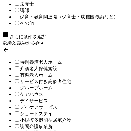
栄養士
講師
保育・教育関連職（保育士・幼稚園教諭など）
その他
add_box
さらに条件を追加
就業先種別から探す

特別養護老人ホーム
介護老人保健施設
有料老人ホーム
サービス付き高齢者住宅
グループホーム
ケアハウス
デイサービス
デイケアサービス
ショートステイ
小規模多機能型居宅介護
訪問介護事業所