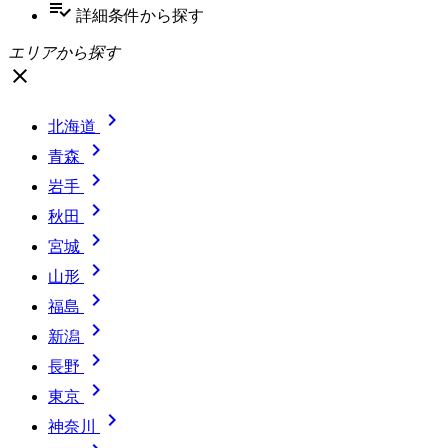
playlist_add_check
詳細条件
から探す
エリアから探す
close

北海道

青森

岩手

秋田

宮城

山形

福島

新潟

長野

東京

神奈川