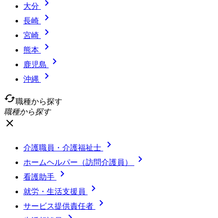

大分

長崎

宮崎

熊本

鹿児島

沖縄
cached
職種から探す
職種から探す
close

介護職員・介護福祉士

ホームヘルパー（訪問介護員）

看護助手

就労・生活支援員

サービス提供責任者
