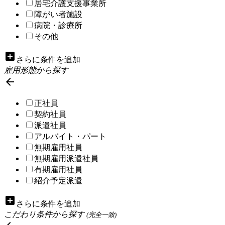
居宅介護支援事業所
障がい者施設
病院・診療所
その他
add_box
さらに条件を追加
雇用形態から探す

正社員
契約社員
派遣社員
アルバイト・パート
無期雇用社員
無期雇用派遣社員
有期雇用社員
紹介予定派遣
add_box
さらに条件を追加
こだわり条件から探す
(完全一致)