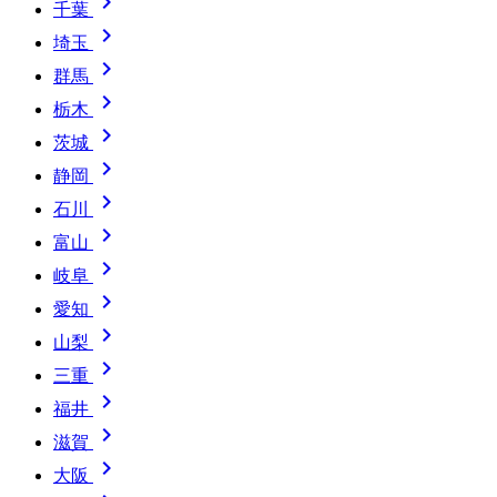

千葉

埼玉

群馬

栃木

茨城

静岡

石川

富山

岐阜

愛知

山梨

三重

福井

滋賀

大阪