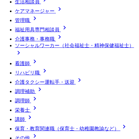
生活相談員

ケアマネージャー

管理職

福祉用具専門相談員

介護事務・事務職
ソーシャルワーカー（社会福祉士・精神保健福祉士）


看護師

リハビリ職

介護タクシー運転手・送迎

調理補助

調理師

栄養士

講師

保育・教育関連職（保育士・幼稚園教諭など）

その他