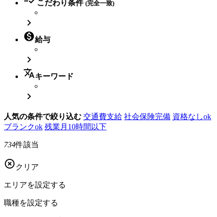
こだわり条件
(完全一致)


給与

translate
キーワード

人気の条件で絞り込む
交通費支給
社会保険完備
資格なしok
ブランクok
残業月10時間以下
734
件該当

クリア
エリアを
設定する
職種を
設定する