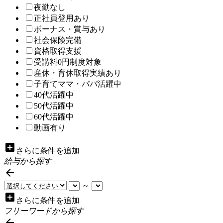
夜勤なし
正社員登用あり
ボーナス・賞与あり
社会保険完備
資格取得支援
受講料0円制度対象
産休・育休取得実績あり
子育てママ・パパ活躍中
40代活躍中
50代活躍中
60代活躍中
動画有り
add_box
さらに条件を追加
給与から探す

～
add_box
さらに条件を追加
フリーワードから探す
