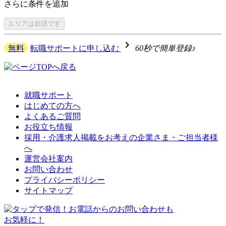
さらに
条件を追加
エリアは
必須です
navigate_next
無料
転職サポートに申し込む
60秒で簡単登録♪
就職サポート
はじめての方へ
よくあるご質問
お役立ち情報
採用・介護求人掲載をお考えの企業さま・ご担当者様
へ
運営会社案内
お問い合わせ
プライバシーポリシー
サイトマップ