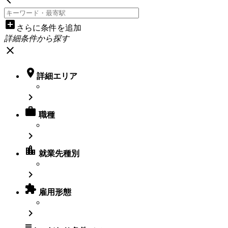
add_box
さらに条件を追加
詳細条件から探す
close

詳細エリア


職種

location_city
就業先種別


雇用形態

