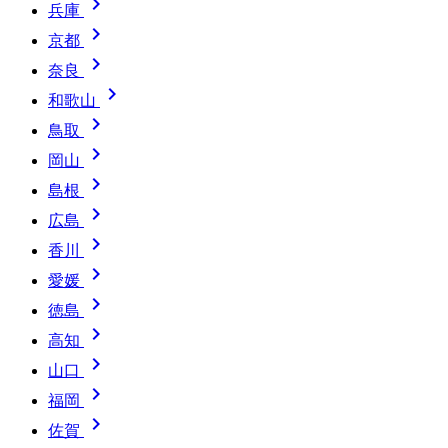

兵庫

京都

奈良

和歌山

鳥取

岡山

島根

広島

香川

愛媛

徳島

高知

山口

福岡

佐賀