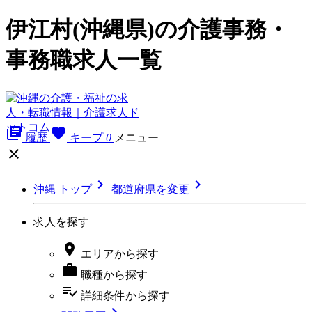
伊江村(沖縄県)の介護事務・
事務職求人一覧
library_books
favorite
履歴
キープ
0
メニュー



沖縄 トップ
都道府県を変更
求人を探す

エリア
から探す

職種
から探す
playlist_add_check
詳細条件
から探す
