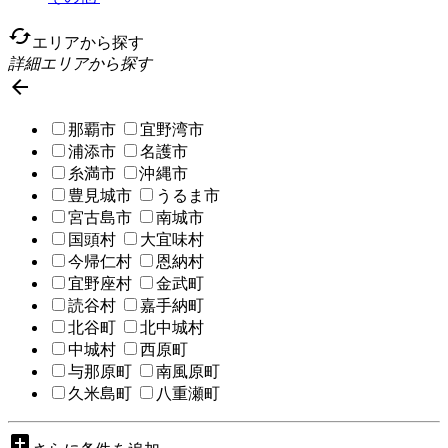
cached
エリアから探す
詳細エリアから探す

那覇市
宜野湾市
浦添市
名護市
糸満市
沖縄市
豊見城市
うるま市
宮古島市
南城市
国頭村
大宜味村
今帰仁村
恩納村
宜野座村
金武町
読谷村
嘉手納町
北谷町
北中城村
中城村
西原町
与那原町
南風原町
久米島町
八重瀬町
add_box